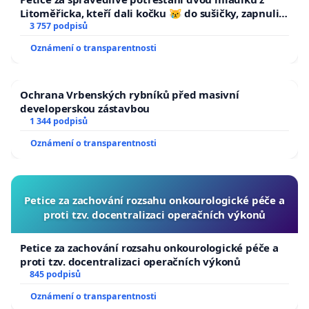
Litoměřicka, kteří dali kočku 😿 do sušičky, zapnuli ji
a umírání zvířete natočili.
3 757 podpisů
Oznámení o transparentnosti
Ochrana Vrbenských rybníků před masivní
developerskou zástavbou
1 344 podpisů
Oznámení o transparentnosti
Petice za zachování rozsahu onkourologické péče a
proti tzv. docentralizaci operačních výkonů
Petice za zachování rozsahu onkourologické péče a
proti tzv. docentralizaci operačních výkonů
845 podpisů
Oznámení o transparentnosti