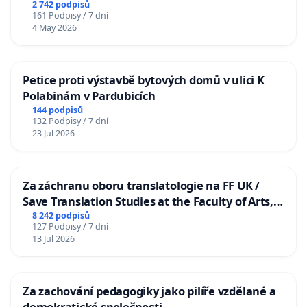
2 742 podpisů
161 Podpisy / 7 dní
4 May 2026
Petice proti výstavbě bytových domů v ulici K
Polabinám v Pardubicích
144 podpisů
132 Podpisy / 7 dní
23 Jul 2026
Za záchranu oboru translatologie na FF UK /
Save Translation Studies at the Faculty of Arts,
Charles University
8 242 podpisů
127 Podpisy / 7 dní
13 Jul 2026
Za zachování pedagogiky jako pilíře vzdělané a
demokratické společnosti