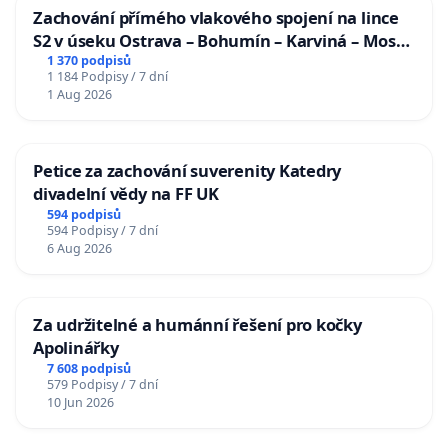
Zachování přímého vlakového spojení na lince
S2 v úseku Ostrava – Bohumín – Karviná – Mosty
u Jablunkova
1 370 podpisů
1 184 Podpisy / 7 dní
1 Aug 2026
Petice za zachování suverenity Katedry
divadelní vědy na FF UK
594 podpisů
594 Podpisy / 7 dní
6 Aug 2026
Za udržitelné a humánní řešení pro kočky
Apolinářky
7 608 podpisů
579 Podpisy / 7 dní
10 Jun 2026