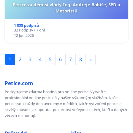
Petice za demisi vlády Ing. Andreje Babiše, SPD a
Motoristů
1 838 podpisů
32 Podpisy / 7 dní
12 Jun 2026
1
2
3
4
5
6
7
8
»
Petice.com
Poskytujeme zdarma hosting pro on-line petice. Vytvořte
profesionální on-line petici díky našim výkonným službám. Naše
petice jsou každý den uvedeny v médiích, takže vytvoření petice je
skvělý způsob, jak upoutat pozornost veřejnosti i těch, kteří o daných
věcech rozhodují.