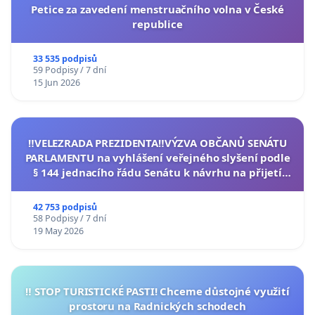
Petice za zavedení menstruačního volna v České
republice
33 535 podpisů
59 Podpisy / 7 dní
15 Jun 2026
‼️VELEZRADA PREZIDENTA‼️VÝZVA OBČANŮ SENÁTU
PARLAMENTU na vyhlášení veřejného slyšení podle
§ 144 jednacího řádu Senátu k návrhu na přijetí
usnesení k podání ústavní žaloby na prezidenta
republiky
42 753 podpisů
58 Podpisy / 7 dní
19 May 2026
‼️ STOP TURISTICKÉ PASTI! Chceme důstojné využití
prostoru na Radnických schodech