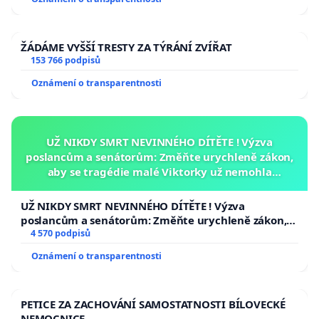
republiky
ŽÁDÁME VYŠŠÍ TRESTY ZA TÝRÁNÍ ZVÍŘAT
153 766 podpisů
Oznámení o transparentnosti
UŽ NIKDY SMRT NEVINNÉHO DÍTĚTE ! Výzva
poslancům a senátorům: Změňte urychleně zákon,
aby se tragédie malé Viktorky už nemohla
opakovat!
UŽ NIKDY SMRT NEVINNÉHO DÍTĚTE ! Výzva
poslancům a senátorům: Změňte urychleně zákon,
aby se tragédie malé Viktorky už nemohla opakovat!
4 570 podpisů
Oznámení o transparentnosti
PETICE ZA ZACHOVÁNÍ SAMOSTATNOSTI BÍLOVECKÉ
NEMOCNICE