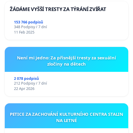
ŽÁDÁME VYŠŠÍ TRESTY ZA TÝRÁNÍ ZVÍŘAT
153 766 podpisů
348 Podpisy / 7 dní
11 Feb 2025
Není mi jedno: Za přísnější tresty za sexuální
zločiny na dětech
2 078 podpisů
212 Podpisy / 7 dní
22 Apr 2026
PETICE ZA ZACHOVÁNÍ KULTURNÍHO CENTRA STALIN
NA LETNÉ