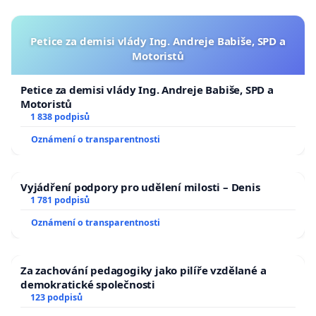
Petice za demisi vlády Ing. Andreje Babiše, SPD a
Motoristů
Petice za demisi vlády Ing. Andreje Babiše, SPD a
Motoristů
1 838 podpisů
Oznámení o transparentnosti
Vyjádření podpory pro udělení milosti – Denis
1 781 podpisů
Oznámení o transparentnosti
Za zachování pedagogiky jako pilíře vzdělané a
demokratické společnosti
123 podpisů