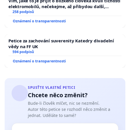
Vím, jaké to je přijít o blízkého člověka kvůli tichosti
elektromobilů, nečekejme, až přibydou další,
zaveďme slyšitelná auta!
258 podpisů
Oznámení o transparentnosti
Petice za zachování suverenity Katedry divadelní
vědy na FF UK
594 podpisů
Oznámení o transparentnosti
SPUSŤTE VLASTNÍ PETICI
Chcete něco změnit?
Bude-li člověk mlčet, nic se nezmění.
Autor této petice se rozhodl něco změnit a
jednat. Uděláte to samé?