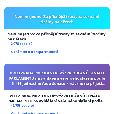
Není mi jedno: Za přísnější tresty za sexuální
zločiny na dětech
Není mi jedno: Za přísnější tresty za sexuální zločiny
na dětech
2 078 podpisů
Oznámení o transparentnosti
‼️VELEZRADA PREZIDENTA‼️VÝZVA OBČANŮ SENÁTU
PARLAMENTU na vyhlášení veřejného slyšení podle
§ 144 jednacího řádu Senátu k návrhu na přijetí
usnesení k podání ústavní žaloby na prezidenta
republiky
‼️VELEZRADA PREZIDENTA‼️VÝZVA OBČANŮ SENÁTU
PARLAMENTU na vyhlášení veřejného slyšení podle §
144 jednacího řádu Senátu k návrhu na přijetí
42 753 podpisů
usnesení k podání ústavní žaloby na prezidenta
Oznámení o transparentnosti