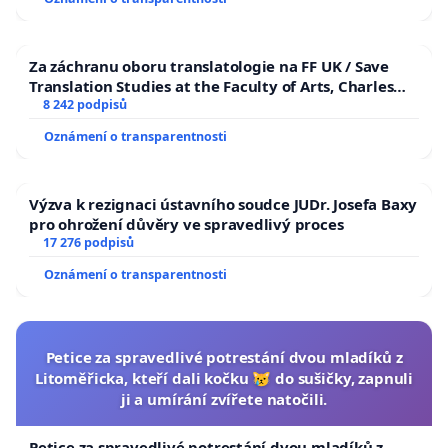
Za záchranu oboru translatologie na FF UK / Save
Translation Studies at the Faculty of Arts, Charles
University
8 242 podpisů
Oznámení o transparentnosti
Výzva k rezignaci ústavního soudce JUDr. Josefa Baxy
pro ohrožení důvěry ve spravedlivý proces
17 276 podpisů
Oznámení o transparentnosti
Petice za spravedlivé potrestání dvou mladíků z
Litoměřicka, kteří dali kočku 😿 do sušičky, zapnuli
ji a umírání zvířete natočili.
Petice za spravedlivé potrestání dvou mladíků z