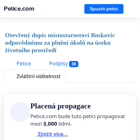
Petice.com
Spustit petici
Otevřený dopis místostarostovi Boskovic
odpovědnému za plnění úkolů na úseku
životního prostředí
Petice
Podpisy
38
Zvláštní viditelnost
Placená propagace
Petice.com bude tuto petici propagovat
mezi
3,000
lidmi.
Zjistit více...