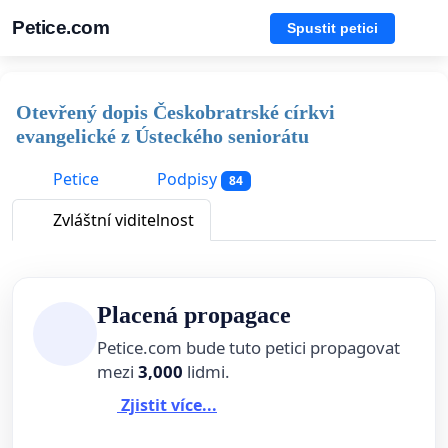
Petice.com
Spustit petici
Otevřený dopis Českobratrské církvi
evangelické z Ústeckého seniorátu
Petice
Podpisy
84
Zvláštní viditelnost
Placená propagace
Petice.com bude tuto petici propagovat
mezi
3,000
lidmi.
Zjistit více...