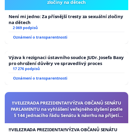
zločiny na dětech
Není mi jedno: Za přísnější tresty za sexuální zločiny
na dětech
2 069 podpisů
Oznámení o transparentnosti
Výzva k rezignaci ústavního soudce JUDr. Josefa Baxy
pro ohrožení důvěry ve spravedlivý proces
17 276 podpisů
Oznámení o transparentnosti
‼️VELEZRADA PREZIDENTA‼️VÝZVA OBČANŮ SENÁTU
PARLAMENTU na vyhlášení veřejného slyšení podle
§ 144 jednacího řádu Senátu k návrhu na přijetí
usnesení k podání ústavní žaloby na prezidenta
republiky
‼️VELEZRADA PREZIDENTA‼️VÝZVA OBČANŮ SENÁTU