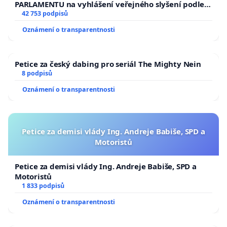
PARLAMENTU na vyhlášení veřejného slyšení podle §
144 jednacího řádu Senátu k návrhu na přijetí
42 753 podpisů
usnesení k podání ústavní žaloby na prezidenta
Oznámení o transparentnosti
republiky
Petice za český dabing pro seriál The Mighty Nein
8 podpisů
Oznámení o transparentnosti
Petice za demisi vlády Ing. Andreje Babiše, SPD a
Motoristů
Petice za demisi vlády Ing. Andreje Babiše, SPD a
Motoristů
1 833 podpisů
Oznámení o transparentnosti