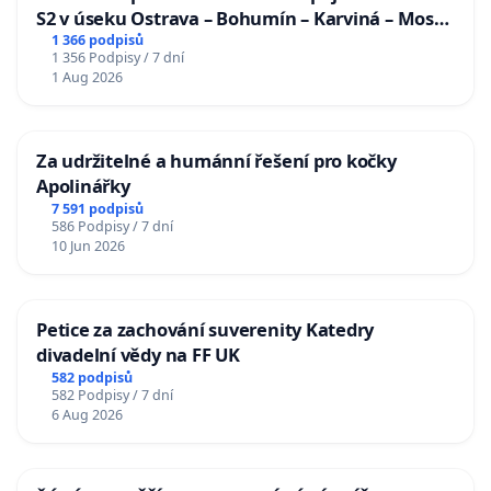
S2 v úseku Ostrava – Bohumín – Karviná – Mosty
u Jablunkova
1 366 podpisů
1 356 Podpisy / 7 dní
1 Aug 2026
Za udržitelné a humánní řešení pro kočky
Apolinářky
7 591 podpisů
586 Podpisy / 7 dní
10 Jun 2026
Petice za zachování suverenity Katedry
divadelní vědy na FF UK
582 podpisů
582 Podpisy / 7 dní
6 Aug 2026