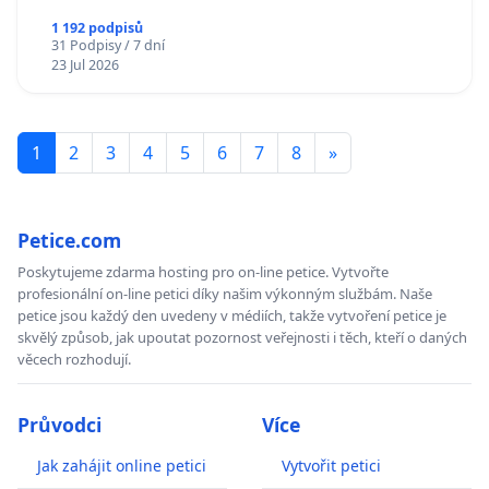
1 192 podpisů
31 Podpisy / 7 dní
23 Jul 2026
1
2
3
4
5
6
7
8
»
Petice.com
Poskytujeme zdarma hosting pro on-line petice. Vytvořte
profesionální on-line petici díky našim výkonným službám. Naše
petice jsou každý den uvedeny v médiích, takže vytvoření petice je
skvělý způsob, jak upoutat pozornost veřejnosti i těch, kteří o daných
věcech rozhodují.
Průvodci
Více
Jak zahájit online petici
Vytvořit petici