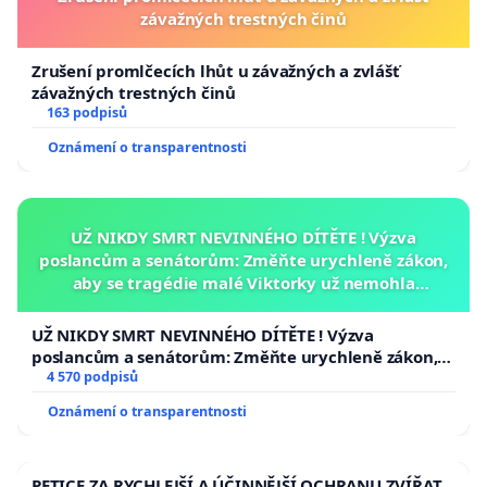
závažných trestných činů
Zrušení promlčecích lhůt u závažných a zvlášť
závažných trestných činů
163 podpisů
Oznámení o transparentnosti
UŽ NIKDY SMRT NEVINNÉHO DÍTĚTE ! Výzva
poslancům a senátorům: Změňte urychleně zákon,
aby se tragédie malé Viktorky už nemohla
opakovat!
UŽ NIKDY SMRT NEVINNÉHO DÍTĚTE ! Výzva
poslancům a senátorům: Změňte urychleně zákon,
aby se tragédie malé Viktorky už nemohla opakovat!
4 570 podpisů
Oznámení o transparentnosti
PETICE ZA RYCHLEJŠÍ A ÚČINNĚJŠÍ OCHRANU ZVÍŘAT