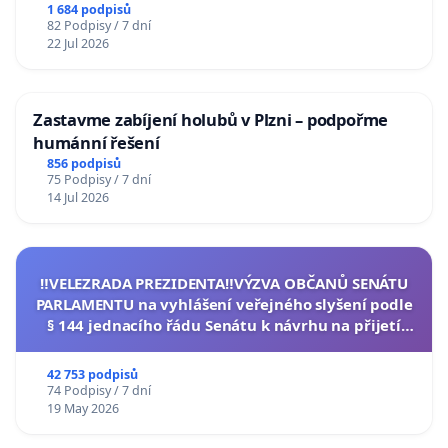
1 684 podpisů
82 Podpisy / 7 dní
22 Jul 2026
Zastavme zabíjení holubů v Plzni – podpořme
humánní řešení
856 podpisů
75 Podpisy / 7 dní
14 Jul 2026
‼️VELEZRADA PREZIDENTA‼️VÝZVA OBČANŮ SENÁTU
PARLAMENTU na vyhlášení veřejného slyšení podle
§ 144 jednacího řádu Senátu k návrhu na přijetí
usnesení k podání ústavní žaloby na prezidenta
republiky
42 753 podpisů
74 Podpisy / 7 dní
19 May 2026