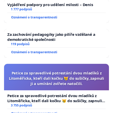
Vyjádření podpory pro udělení milosti – Denis
1 777 podpisů
Oznámení o transparentnosti
Za zachování pedagogiky jako pilíře vzdělané a
demokratické společnosti
119 podpisů
Oznámení o transparentnosti
Petice za spravedlivé potrestání dvou mladíků z
Litoměřicka, kteří dali kočku 😿 do sušičky, zapnuli
ji a umírání zvířete natočili.
Petice za spravedlivé potrestání dvou mladíků z
Litoměřicka, kteří dali kočku 😿 do sušičky, zapnuli ji
a umírání zvířete natočili.
3 755 podpisů