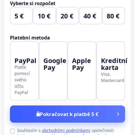
Vyberte si rozpočet
5 €
10 €
20 €
40 €
80 €
Platební metoda
PayPal
Google
Apple
Kreditní
Pay
Pay
karta
Plaťte
pomocí
Visa,
svého
Mastercard
účtu
PayPal
Pokračovat k platbě 5 €
Souhlasím s
obchodními podmínkami
společnosti