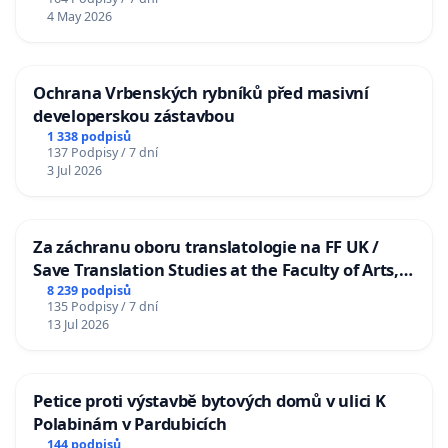
4 May 2026
Ochrana Vrbenských rybníků před masivní
developerskou zástavbou
1 338 podpisů
137 Podpisy / 7 dní
3 Jul 2026
Za záchranu oboru translatologie na FF UK /
Save Translation Studies at the Faculty of Arts,
Charles University
8 239 podpisů
135 Podpisy / 7 dní
13 Jul 2026
Petice proti výstavbě bytových domů v ulici K
Polabinám v Pardubicích
144 podpisů