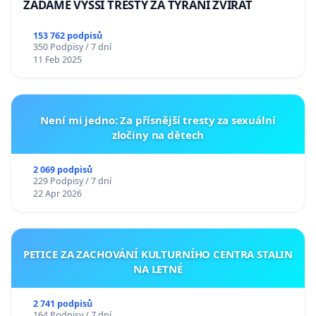
ŽÁDÁME VYŠŠÍ TRESTY ZA TÝRÁNÍ ZVÍŘAT
153 762 podpisů
350 Podpisy / 7 dní
11 Feb 2025
Není mi jedno: Za přísnější tresty za sexuální
zločiny na dětech
2 069 podpisů
229 Podpisy / 7 dní
22 Apr 2026
PETICE ZA ZACHOVÁNÍ KULTURNÍHO CENTRA STALIN
NA LETNÉ
2 741 podpisů
164 Podpisy / 7 dní