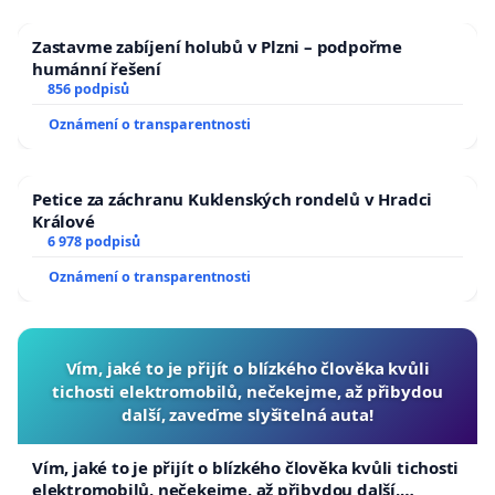
Zastavme zabíjení holubů v Plzni – podpořme
humánní řešení
856 podpisů
Oznámení o transparentnosti
Petice za záchranu Kuklenských rondelů v Hradci
Králové
6 978 podpisů
Oznámení o transparentnosti
Vím, jaké to je přijít o blízkého člověka kvůli
tichosti elektromobilů, nečekejme, až přibydou
další, zaveďme slyšitelná auta!
Vím, jaké to je přijít o blízkého člověka kvůli tichosti
elektromobilů, nečekejme, až přibydou další,