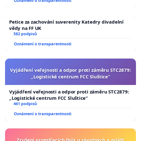
Oznámení o transparentnosti
Petice za zachování suverenity Katedry divadelní
vědy na FF UK
582 podpisů
Oznámení o transparentnosti
Vyjádření veřejnosti a odpor proti záměru STC2879:
„Logistické centrum FCC Sluštice“
Vyjádření veřejnosti a odpor proti záměru STC2879:
„Logistické centrum FCC Sluštice“
461 podpisů
Oznámení o transparentnosti
Zrušení promlčecích lhůt u závažných a zvlášť