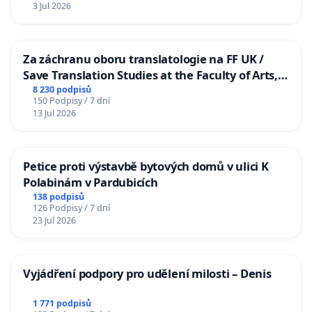
3 Jul 2026
Za záchranu oboru translatologie na FF UK /
Save Translation Studies at the Faculty of Arts,
Charles University
8 230 podpisů
150 Podpisy / 7 dní
13 Jul 2026
Petice proti výstavbě bytových domů v ulici K
Polabinám v Pardubicích
138 podpisů
126 Podpisy / 7 dní
23 Jul 2026
Vyjádření podpory pro udělení milosti – Denis
1 771 podpisů