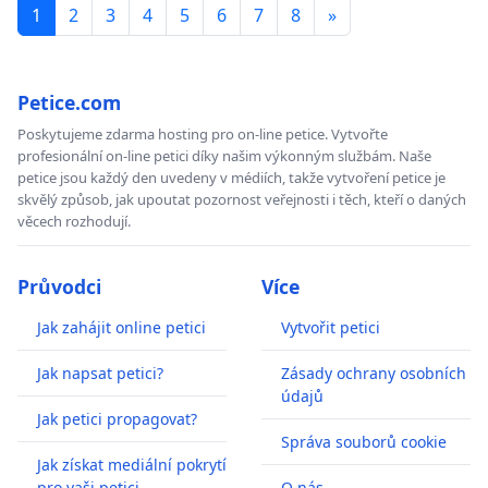
1
2
3
4
5
6
7
8
»
Petice.com
Poskytujeme zdarma hosting pro on-line petice. Vytvořte
profesionální on-line petici díky našim výkonným službám. Naše
petice jsou každý den uvedeny v médiích, takže vytvoření petice je
skvělý způsob, jak upoutat pozornost veřejnosti i těch, kteří o daných
věcech rozhodují.
Průvodci
Více
Jak zahájit online petici
Vytvořit petici
Jak napsat petici?
Zásady ochrany osobních
údajů
Jak petici propagovat?
Správa souborů cookie
Jak získat mediální pokrytí
pro vaši petici
O nás