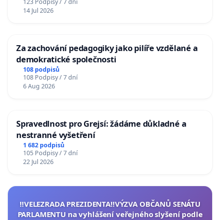
123 Podpisy / 7 dní
14 Jul 2026
Za zachování pedagogiky jako pilíře vzdělané a
demokratické společnosti
108 podpisů
108 Podpisy / 7 dní
6 Aug 2026
Spravedlnost pro Grejsí: žádáme důkladné a
nestranné vyšetření
1 682 podpisů
105 Podpisy / 7 dní
22 Jul 2026
‼️VELEZRADA PREZIDENTA‼️VÝZVA OBČANŮ SENÁTU
PARLAMENTU na vyhlášení veřejného slyšení podle