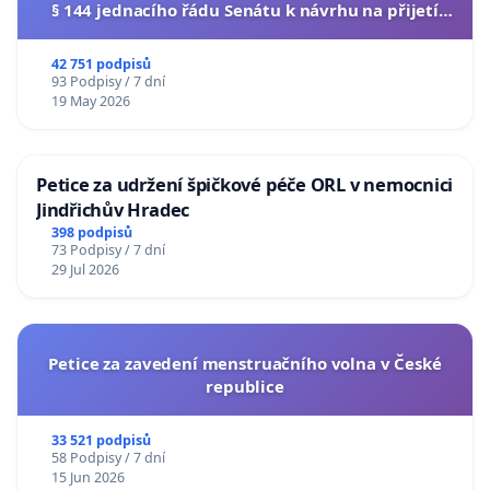
§ 144 jednacího řádu Senátu k návrhu na přijetí
usnesení k podání ústavní žaloby na prezidenta
republiky
42 751 podpisů
93 Podpisy / 7 dní
19 May 2026
Petice za udržení špičkové péče ORL v nemocnici
Jindřichův Hradec
398 podpisů
73 Podpisy / 7 dní
29 Jul 2026
Petice za zavedení menstruačního volna v České
republice
33 521 podpisů
58 Podpisy / 7 dní
15 Jun 2026