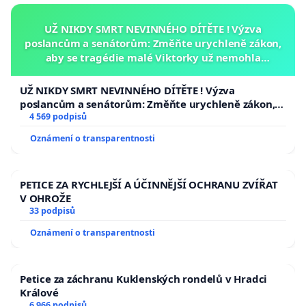
UŽ NIKDY SMRT NEVINNÉHO DÍTĚTE ! Výzva
poslancům a senátorům: Změňte urychleně zákon,
aby se tragédie malé Viktorky už nemohla
opakovat!
UŽ NIKDY SMRT NEVINNÉHO DÍTĚTE ! Výzva
poslancům a senátorům: Změňte urychleně zákon,
aby se tragédie malé Viktorky už nemohla opakovat!
4 569 podpisů
Oznámení o transparentnosti
PETICE ZA RYCHLEJŠÍ A ÚČINNĚJŠÍ OCHRANU ZVÍŘAT
V OHROŽE
33 podpisů
Oznámení o transparentnosti
Petice za záchranu Kuklenských rondelů v Hradci
Králové
6 966 podpisů