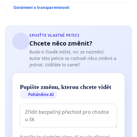
Oznámení o transparentnosti
SPUSŤTE VLASTNÍ PETICI
Chcete něco změnit?
Bude-li člověk mlčet, nic se nezmění.
Autor této petice se rozhodl něco změnit a
jednat. Uděláte to samé?
Popište změnu, kterou chcete vidět
Poháněno AI
Napište to vlastními slovy. AI za vás připraví