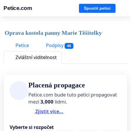
Petice.com
Spustit petici
Oprava kostela panny Marie Těšitelky
Petice
Podpisy
46
Zvláštní viditelnost
Placená propagace
Petice.com bude tuto petici propagovat
mezi
3,000
lidmi.
Zjistit více...
Vyberte si rozpočet