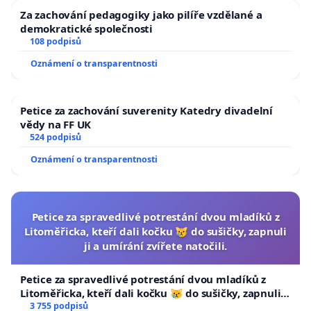
Za zachování pedagogiky jako pilíře vzdělané a
demokratické společnosti
108 podpisů
Oznámení o transparentnosti
Petice za zachování suverenity Katedry divadelní
vědy na FF UK
524 podpisů
Oznámení o transparentnosti
Petice za spravedlivé potrestání dvou mladíků z
Litoměřicka, kteří dali kočku 😿 do sušičky, zapnuli
ji a umírání zvířete natočili.
Petice za spravedlivé potrestání dvou mladíků z
Litoměřicka, kteří dali kočku 😿 do sušičky, zapnuli ji
a umírání zvířete natočili.
3 755 podpisů