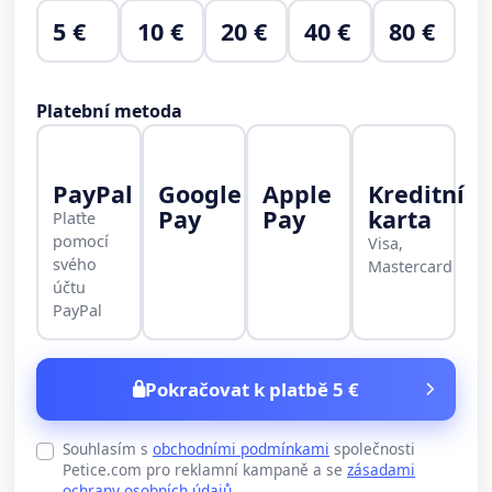
5 €
10 €
20 €
40 €
80 €
Platební metoda
PayPal
Google
Apple
Kreditní
Pay
Pay
karta
Plaťte
pomocí
Visa,
svého
Mastercard
účtu
PayPal
Pokračovat k platbě 5 €
Souhlasím s
obchodními podmínkami
společnosti
Petice.com pro reklamní kampaně a se
zásadami
ochrany osobních údajů
.