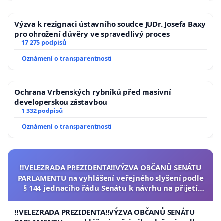
Výzva k rezignaci ústavního soudce JUDr. Josefa Baxy
pro ohrožení důvěry ve spravedlivý proces
17 275 podpisů
Oznámení o transparentnosti
Ochrana Vrbenských rybníků před masivní
developerskou zástavbou
1 332 podpisů
Oznámení o transparentnosti
‼️VELEZRADA PREZIDENTA‼️VÝZVA OBČANŮ SENÁTU
PARLAMENTU na vyhlášení veřejného slyšení podle
§ 144 jednacího řádu Senátu k návrhu na přijetí
usnesení k podání ústavní žaloby na prezidenta
republiky
‼️VELEZRADA PREZIDENTA‼️VÝZVA OBČANŮ SENÁTU