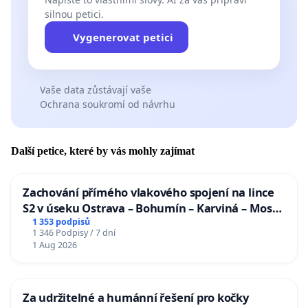
silnou petici.
Vygenerovat petici
Vaše data zůstávají vaše
Ochrana soukromí od návrhu
Další petice, které by vás mohly zajímat
Zachování přímého vlakového spojení na lince
S2 v úseku Ostrava – Bohumín – Karviná – Mosty
u Jablunkova
1 353 podpisů
1 346 Podpisy / 7 dní
1 Aug 2026
Za udržitelné a humánní řešení pro kočky