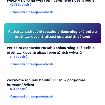
PARLAMENTU na vyhlášení veřejného slyšení podle §
144 jednacího řádu Senátu k návrhu na přijetí
42 751 podpisů
usnesení k podání ústavní žaloby na prezidenta
Oznámení o transparentnosti
republiky
Petice za zachování rozsahu onkourologické péče a
proti tzv. docentralizaci operačních výkonů
Petice za zachování rozsahu onkourologické péče a
proti tzv. docentralizaci operačních výkonů
841 podpisů
Oznámení o transparentnosti
Zastavme zabíjení holubů v Plzni – podpořme
humánní řešení
834 podpisů
Oznámení o transparentnosti