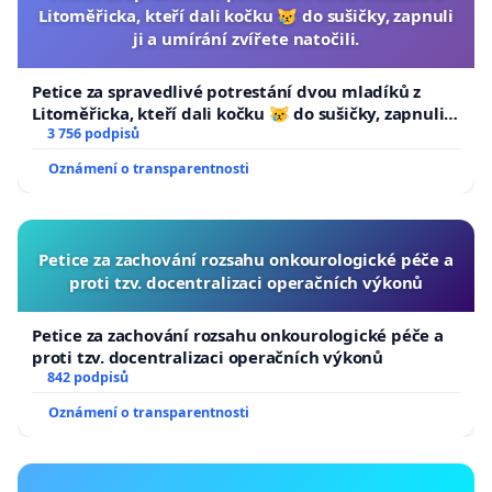
Litoměřicka, kteří dali kočku 😿 do sušičky, zapnuli
ji a umírání zvířete natočili.
Petice za spravedlivé potrestání dvou mladíků z
Litoměřicka, kteří dali kočku 😿 do sušičky, zapnuli ji
a umírání zvířete natočili.
3 756 podpisů
Oznámení o transparentnosti
Petice za zachování rozsahu onkourologické péče a
proti tzv. docentralizaci operačních výkonů
Petice za zachování rozsahu onkourologické péče a
proti tzv. docentralizaci operačních výkonů
842 podpisů
Oznámení o transparentnosti