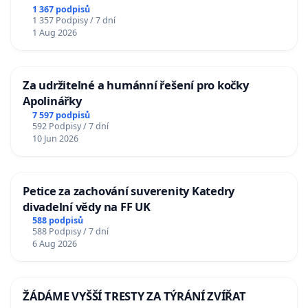
u Jablunkova
1 367 podpisů
1 357 Podpisy / 7 dní
1 Aug 2026
Za udržitelné a humánní řešení pro kočky
Apolinářky
7 597 podpisů
592 Podpisy / 7 dní
10 Jun 2026
Petice za zachování suverenity Katedry
divadelní vědy na FF UK
588 podpisů
588 Podpisy / 7 dní
6 Aug 2026
ŽÁDÁME VYŠŠÍ TRESTY ZA TÝRÁNÍ ZVÍŘAT