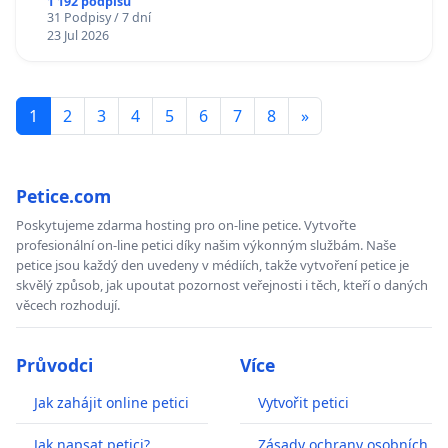
1 192 podpisů
31 Podpisy / 7 dní
23 Jul 2026
1
2
3
4
5
6
7
8
»
Petice.com
Poskytujeme zdarma hosting pro on-line petice. Vytvořte
profesionální on-line petici díky našim výkonným službám. Naše
petice jsou každý den uvedeny v médiích, takže vytvoření petice je
skvělý způsob, jak upoutat pozornost veřejnosti i těch, kteří o daných
věcech rozhodují.
Průvodci
Více
Jak zahájit online petici
Vytvořit petici
Jak napsat petici?
Zásady ochrany osobních