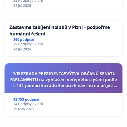
82 Podpisy / 7 dní
22 Jul 2026
Zastavme zabíjení holubů v Plzni – podpořme
humánní řešení
860 podpisů
79 Podpisy / 7 dní
14 Jul 2026
‼️VELEZRADA PREZIDENTA‼️VÝZVA OBČANŮ SENÁTU
PARLAMENTU na vyhlášení veřejného slyšení podle
§ 144 jednacího řádu Senátu k návrhu na přijetí
usnesení k podání ústavní žaloby na prezidenta
republiky
42 753 podpisů
74 Podpisy / 7 dní
19 May 2026