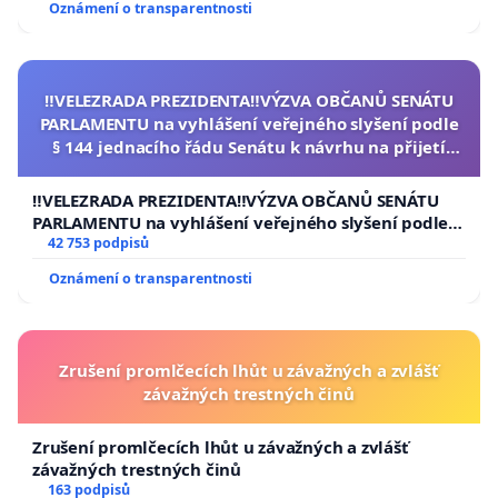
Oznámení o transparentnosti
‼️VELEZRADA PREZIDENTA‼️VÝZVA OBČANŮ SENÁTU
PARLAMENTU na vyhlášení veřejného slyšení podle
§ 144 jednacího řádu Senátu k návrhu na přijetí
usnesení k podání ústavní žaloby na prezidenta
republiky
‼️VELEZRADA PREZIDENTA‼️VÝZVA OBČANŮ SENÁTU
PARLAMENTU na vyhlášení veřejného slyšení podle §
144 jednacího řádu Senátu k návrhu na přijetí
42 753 podpisů
usnesení k podání ústavní žaloby na prezidenta
Oznámení o transparentnosti
republiky
Zrušení promlčecích lhůt u závažných a zvlášť
závažných trestných činů
Zrušení promlčecích lhůt u závažných a zvlášť
závažných trestných činů
163 podpisů