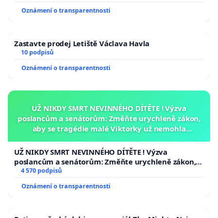
Oznámení o transparentnosti
Zastavte prodej Letiště Václava Havla
10 podpisů
Oznámení o transparentnosti
UŽ NIKDY SMRT NEVINNÉHO DÍTĚTE ! Výzva
poslancům a senátorům: Změňte urychleně zákon,
aby se tragédie malé Viktorky už nemohla
opakovat!
UŽ NIKDY SMRT NEVINNÉHO DÍTĚTE ! Výzva
poslancům a senátorům: Změňte urychleně zákon,
aby se tragédie malé Viktorky už nemohla opakovat!
4 570 podpisů
Oznámení o transparentnosti