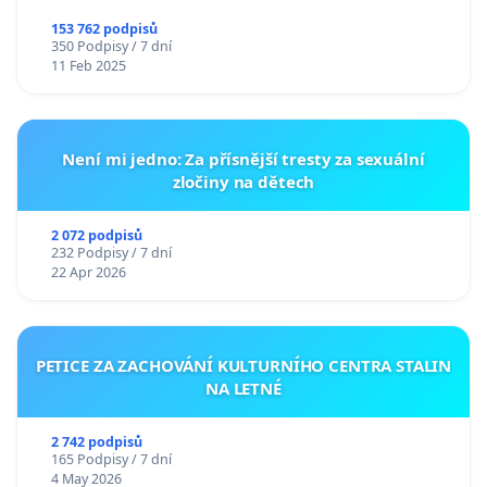
153 762 podpisů
350 Podpisy / 7 dní
11 Feb 2025
Není mi jedno: Za přísnější tresty za sexuální
zločiny na dětech
2 072 podpisů
232 Podpisy / 7 dní
22 Apr 2026
PETICE ZA ZACHOVÁNÍ KULTURNÍHO CENTRA STALIN
NA LETNÉ
2 742 podpisů
165 Podpisy / 7 dní
4 May 2026