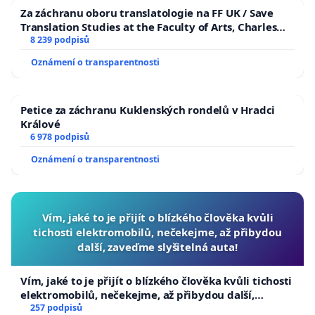
Za záchranu oboru translatologie na FF UK / Save
Translation Studies at the Faculty of Arts, Charles
University
8 239 podpisů
Oznámení o transparentnosti
Petice za záchranu Kuklenských rondelů v Hradci
Králové
6 978 podpisů
Oznámení o transparentnosti
Vím, jaké to je přijít o blízkého člověka kvůli
tichosti elektromobilů, nečekejme, až přibydou
další, zaveďme slyšitelná auta!
Vím, jaké to je přijít o blízkého člověka kvůli tichosti
elektromobilů, nečekejme, až přibydou další,
zaveďme slyšitelná auta!
257 podpisů