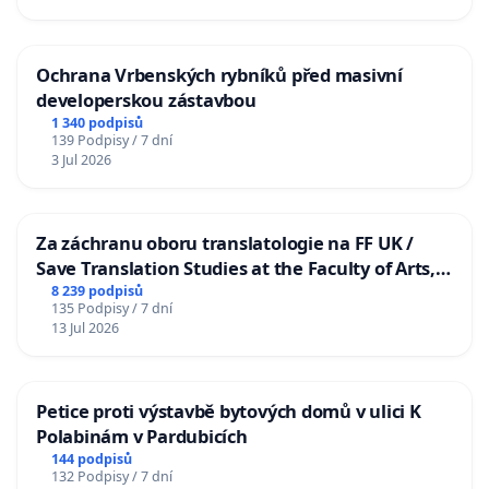
Ochrana Vrbenských rybníků před masivní
developerskou zástavbou
1 340 podpisů
139 Podpisy / 7 dní
3 Jul 2026
Za záchranu oboru translatologie na FF UK /
Save Translation Studies at the Faculty of Arts,
Charles University
8 239 podpisů
135 Podpisy / 7 dní
13 Jul 2026
Petice proti výstavbě bytových domů v ulici K
Polabinám v Pardubicích
144 podpisů
132 Podpisy / 7 dní