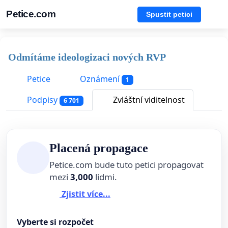
Petice.com
Spustit petici
Odmítáme ideologizaci nových RVP
Petice
Oznámení
1
Podpisy
Zvláštní viditelnost
6 701
Placená propagace
Petice.com bude tuto petici propagovat
mezi
3,000
lidmi.
Zjistit více...
Vyberte si rozpočet