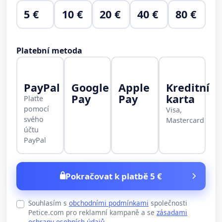
5 €
10 €
20 €
40 €
80 €
Platební metoda
PayPal
Google
Apple
Kreditní
Pay
Pay
karta
Plaťte
pomocí
Visa,
svého
Mastercard
účtu
PayPal
Pokračovat k platbě 5 €
Souhlasím s
obchodními podmínkami
společnosti
Petice.com pro reklamní kampaně a se
zásadami
ochrany osobních údajů
.