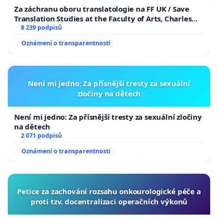
Za záchranu oboru translatologie na FF UK / Save
Translation Studies at the Faculty of Arts, Charles
University
8 239 podpisů
Oznámení o transparentnosti
Není mi jedno: Za přísnější tresty za sexuální
zločiny na dětech
Není mi jedno: Za přísnější tresty za sexuální zločiny
na dětech
2 071 podpisů
Oznámení o transparentnosti
Petice za zachování rozsahu onkourologické péče a
proti tzv. docentralizaci operačních výkonů