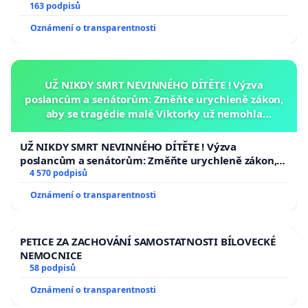
163 podpisů
Oznámení o transparentnosti
UŽ NIKDY SMRT NEVINNÉHO DÍTĚTE ! Výzva
poslancům a senátorům: Změňte urychleně zákon,
aby se tragédie malé Viktorky už nemohla
opakovat!
UŽ NIKDY SMRT NEVINNÉHO DÍTĚTE ! Výzva
poslancům a senátorům: Změňte urychleně zákon,
aby se tragédie malé Viktorky už nemohla opakovat!
4 570 podpisů
Oznámení o transparentnosti
PETICE ZA ZACHOVÁNÍ SAMOSTATNOSTI BÍLOVECKÉ
NEMOCNICE
58 podpisů
Oznámení o transparentnosti