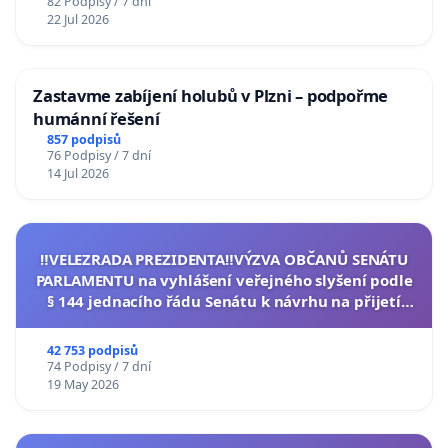
82 Podpisy / 7 dní
22 Jul 2026
Zastavme zabíjení holubů v Plzni – podpořme
humánní řešení
857 podpisů
76 Podpisy / 7 dní
14 Jul 2026
‼️VELEZRADA PREZIDENTA‼️VÝZVA OBČANŮ SENÁTU
PARLAMENTU na vyhlášení veřejného slyšení podle
§ 144 jednacího řádu Senátu k návrhu na přijetí
usnesení k podání ústavní žaloby na prezidenta
republiky
42 753 podpisů
74 Podpisy / 7 dní
19 May 2026