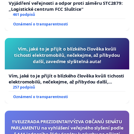
Vyjádření veřejnosti a odpor proti záměru STC2879:
„Logistické centrum FCC Sluštice“
461 podpisů
Oznámení o transparentnosti
Vím, jaké to je přijít o blízkého člověka kvůli
tichosti elektromobilů, nečekejme, až přibydou
další, zaveďme slyšitelná auta!
Vím, jaké to je přijít o blízkého člověka kvůli tichosti
elektromobilů, nečekejme, až přibydou další,
zaveďme slyšitelná auta!
257 podpisů
Oznámení o transparentnosti
‼️VELEZRADA PREZIDENTA‼️VÝZVA OBČANŮ SENÁTU
PARLAMENTU na vyhlášení veřejného slyšení podle