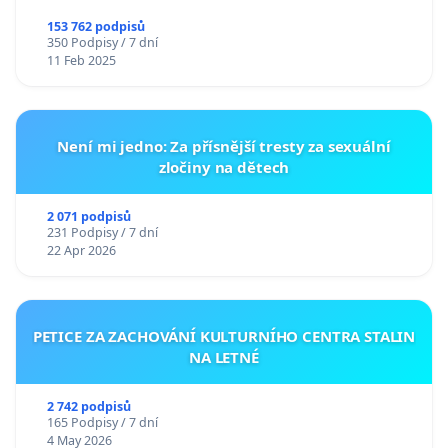
153 762 podpisů
350 Podpisy / 7 dní
11 Feb 2025
Není mi jedno: Za přísnější tresty za sexuální
zločiny na dětech
2 071 podpisů
231 Podpisy / 7 dní
22 Apr 2026
PETICE ZA ZACHOVÁNÍ KULTURNÍHO CENTRA STALIN
NA LETNÉ
2 742 podpisů
165 Podpisy / 7 dní
4 May 2026