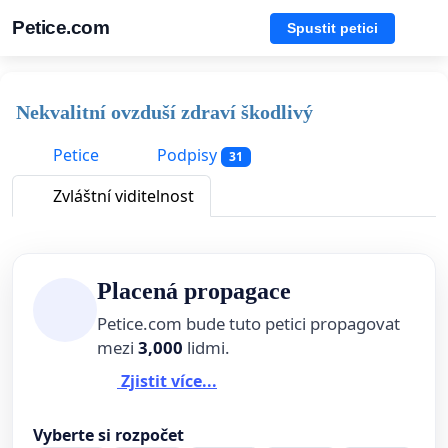
Petice.com
Spustit petici
Nekvalitní ovzduší zdraví škodlivý
Petice
Podpisy
31
Zvláštní viditelnost
Placená propagace
Petice.com bude tuto petici propagovat
mezi
3,000
lidmi.
Zjistit více...
Vyberte si rozpočet