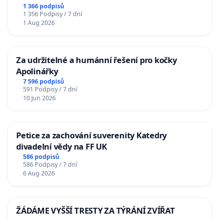
u Jablunkova
1 366 podpisů
1 356 Podpisy / 7 dní
1 Aug 2026
Za udržitelné a humánní řešení pro kočky
Apolinářky
7 596 podpisů
591 Podpisy / 7 dní
10 Jun 2026
Petice za zachování suverenity Katedry
divadelní vědy na FF UK
586 podpisů
586 Podpisy / 7 dní
6 Aug 2026
ŽÁDÁME VYŠŠÍ TRESTY ZA TÝRÁNÍ ZVÍŘAT