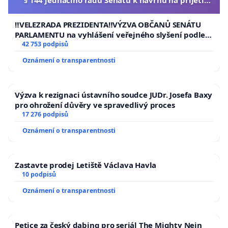
§ 144 jednacího řádu Senátu k návrhu na přijetí
usnesení k podání ústavní žaloby na prezidenta
republiky
‼️VELEZRADA PREZIDENTA‼️VÝZVA OBČANŮ SENÁTU
PARLAMENTU na vyhlášení veřejného slyšení podle §
144 jednacího řádu Senátu k návrhu na přijetí
42 753 podpisů
usnesení k podání ústavní žaloby na prezidenta
Oznámení o transparentnosti
republiky
Výzva k rezignaci ústavního soudce JUDr. Josefa Baxy
pro ohrožení důvěry ve spravedlivý proces
17 276 podpisů
Oznámení o transparentnosti
Zastavte prodej Letiště Václava Havla
10 podpisů
Oznámení o transparentnosti
Petice za český dabing pro seriál The Mighty Nein