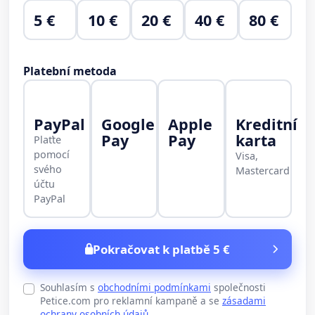
5 €
10 €
20 €
40 €
80 €
Platební metoda
PayPal
Google
Apple
Kreditní
Pay
Pay
karta
Plaťte
pomocí
Visa,
svého
Mastercard
účtu
PayPal
Pokračovat k platbě 5 €
Souhlasím s
obchodními podmínkami
společnosti
Petice.com pro reklamní kampaně a se
zásadami
ochrany osobních údajů
.