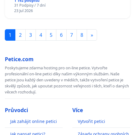
1 192 podpisů
31 Podpisy / 7 dní
23 Jul 2026
1
2
3
4
5
6
7
8
»
Petice.com
Poskytujeme zdarma hosting pro on-line petice. Vytvořte
profesionální on-line petici díky našim výkonným službám. Naše
petice jsou každý den uvedeny v médiích, takže vytvoření petice je
skvělý způsob, jak upoutat pozornost veřejnosti i těch, kteří o daných
věcech rozhodují.
Průvodci
Více
Jak zahájit online petici
Vytvořit petici
Jak napsat petici?
Zásady ochrany osobních