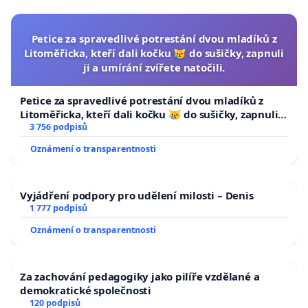
Petice za spravedlivé potrestání dvou mladíků z
Litoměřicka, kteří dali kočku 😿 do sušičky, zapnuli
ji a umírání zvířete natočili.
Petice za spravedlivé potrestání dvou mladíků z
Litoměřicka, kteří dali kočku 😿 do sušičky, zapnuli ji
a umírání zvířete natočili.
3 756 podpisů
Oznámení o transparentnosti
Vyjádření podpory pro udělení milosti – Denis
1 777 podpisů
Oznámení o transparentnosti
Za zachování pedagogiky jako pilíře vzdělané a
demokratické společnosti
120 podpisů