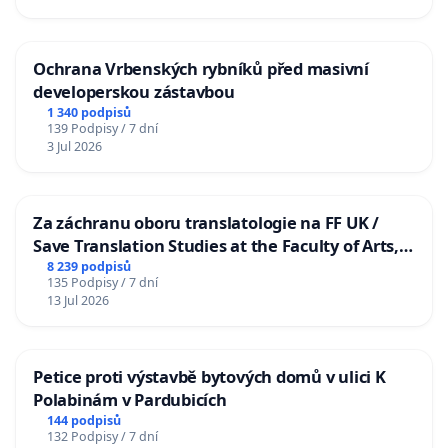
Ochrana Vrbenských rybníků před masivní
developerskou zástavbou
1 340 podpisů
139 Podpisy / 7 dní
3 Jul 2026
Za záchranu oboru translatologie na FF UK /
Save Translation Studies at the Faculty of Arts,
Charles University
8 239 podpisů
135 Podpisy / 7 dní
13 Jul 2026
Petice proti výstavbě bytových domů v ulici K
Polabinám v Pardubicích
144 podpisů
132 Podpisy / 7 dní