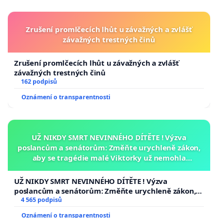
Zrušení promlčecích lhůt u závažných a zvlášť
závažných trestných činů
Zrušení promlčecích lhůt u závažných a zvlášť
závažných trestných činů
162 podpisů
Oznámení o transparentnosti
UŽ NIKDY SMRT NEVINNÉHO DÍTĚTE ! Výzva
poslancům a senátorům: Změňte urychleně zákon,
aby se tragédie malé Viktorky už nemohla
opakovat!
UŽ NIKDY SMRT NEVINNÉHO DÍTĚTE ! Výzva
poslancům a senátorům: Změňte urychleně zákon,
aby se tragédie malé Viktorky už nemohla opakovat!
4 565 podpisů
Oznámení o transparentnosti