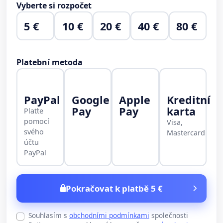
Vyberte si rozpočet
5 €
10 €
20 €
40 €
80 €
Platební metoda
PayPal
Google
Apple
Kreditní
Pay
Pay
karta
Plaťte
pomocí
Visa,
svého
Mastercard
účtu
PayPal
Pokračovat k platbě 5 €
Souhlasím s
obchodními podmínkami
společnosti