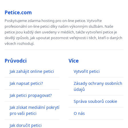
Petice.com
Poskytujeme zdarma hosting pro on-line petice. Vytvořte
profesionální on-line petici díky našim výkonným službám. Naše
petice jsou každý den uvedeny v médiích, takže vytvoření petice je
skvělý způsob, jak upoutat pozornost veřejnosti i těch, kteří o daných
věcech rozhodují.
Průvodci
Více
Jak zahájit online petici
Vytvořit petici
Jak napsat petici?
Zásady ochrany osobních
údajů
Jak petici propagovat?
Správa souborů cookie
Jak získat mediální pokrytí
pro vaši petici
O nás
Jak doručit petici