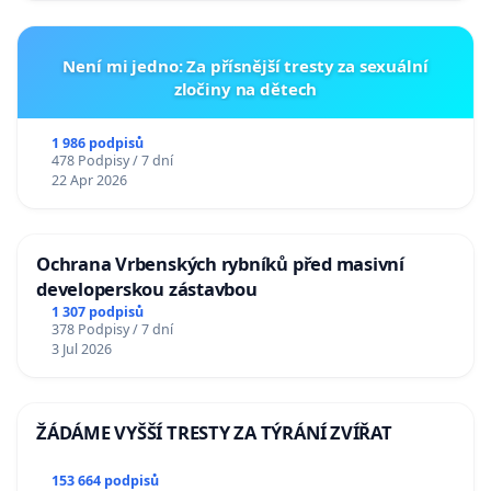
Není mi jedno: Za přísnější tresty za sexuální
zločiny na dětech
1 986 podpisů
478 Podpisy / 7 dní
22 Apr 2026
Ochrana Vrbenských rybníků před masivní
developerskou zástavbou
1 307 podpisů
378 Podpisy / 7 dní
3 Jul 2026
ŽÁDÁME VYŠŠÍ TRESTY ZA TÝRÁNÍ ZVÍŘAT
153 664 podpisů