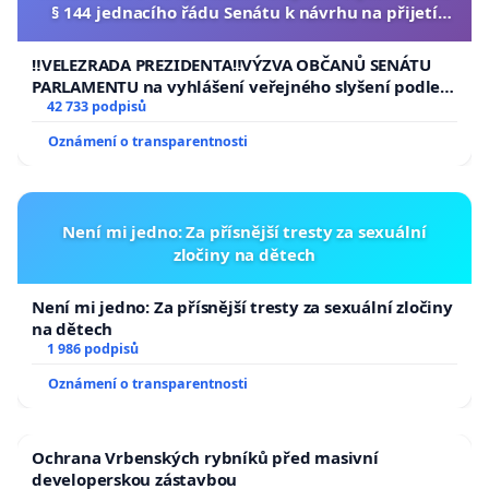
§ 144 jednacího řádu Senátu k návrhu na přijetí
usnesení k podání ústavní žaloby na prezidenta
republiky
‼️VELEZRADA PREZIDENTA‼️VÝZVA OBČANŮ SENÁTU
PARLAMENTU na vyhlášení veřejného slyšení podle §
144 jednacího řádu Senátu k návrhu na přijetí
42 733 podpisů
usnesení k podání ústavní žaloby na prezidenta
Oznámení o transparentnosti
republiky
Není mi jedno: Za přísnější tresty za sexuální
zločiny na dětech
Není mi jedno: Za přísnější tresty za sexuální zločiny
na dětech
1 986 podpisů
Oznámení o transparentnosti
Ochrana Vrbenských rybníků před masivní
developerskou zástavbou