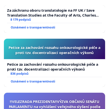
Za záchranu oboru translatologie na FF UK / Save
Translation Studies at the Faculty of Arts, Charles
University
8 179 podpisů
Oznámení o transparentnosti
Petice za zachování rozsahu onkourologické péče a
proti tzv. docentralizaci operačních výkonů
Petice za zachování rozsahu onkourologické péče a
proti tzv. docentralizaci operačních výkonů
836 podpisů
Oznámení o transparentnosti
‼️VELEZRADA PREZIDENTA‼️VÝZVA OBČANŮ SENÁTU
PARLAMENTU na vyhlášení veřejného slyšení podle