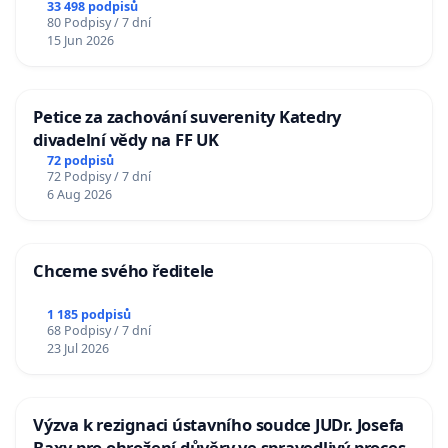
33 498 podpisů
80 Podpisy / 7 dní
15 Jun 2026
Petice za zachování suverenity Katedry
divadelní vědy na FF UK
72 podpisů
72 Podpisy / 7 dní
6 Aug 2026
Chceme svého ředitele
1 185 podpisů
68 Podpisy / 7 dní
23 Jul 2026
Výzva k rezignaci ústavního soudce JUDr. Josefa
Baxy pro ohrožení důvěry ve spravedlivý proces