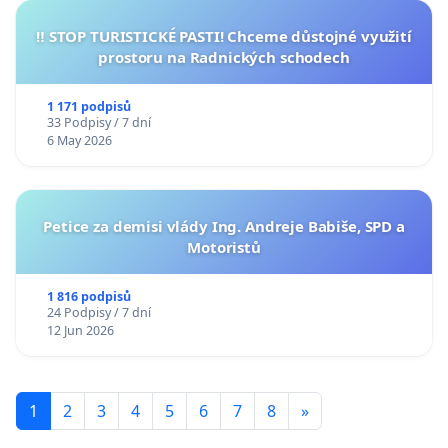
‼️ STOP TURISTICKÉ PASTI! Chceme důstojné využití
prostoru na Radnických schodech
1 171 podpisů
33 Podpisy / 7 dní
6 May 2026
Petice za demisi vlády Ing. Andreje Babiše, SPD a
Motoristů
1 816 podpisů
24 Podpisy / 7 dní
12 Jun 2026
1
2
3
4
5
6
7
8
»