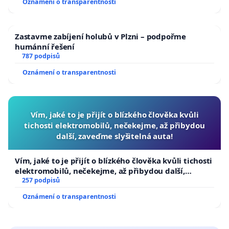
Oznámení o transparentnosti
Zastavme zabíjení holubů v Plzni – podpořme
humánní řešení
787 podpisů
Oznámení o transparentnosti
Vím, jaké to je přijít o blízkého člověka kvůli
tichosti elektromobilů, nečekejme, až přibydou
další, zaveďme slyšitelná auta!
Vím, jaké to je přijít o blízkého člověka kvůli tichosti
elektromobilů, nečekejme, až přibydou další,
zaveďme slyšitelná auta!
257 podpisů
Oznámení o transparentnosti