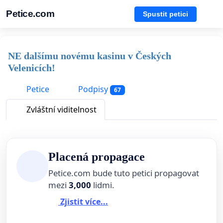
Petice.com
Spustit petici
NE dalšímu novému kasinu v Českých
Velenicích!
Petice
Podpisy
67
Zvláštní viditelnost
Placená propagace
Petice.com bude tuto petici propagovat
mezi
3,000
lidmi.
Zjistit více...