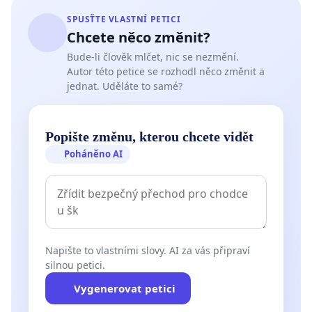
SPUSŤTE VLASTNÍ PETICI
Chcete něco změnit?
Bude-li člověk mlčet, nic se nezmění.
Autor této petice se rozhodl něco změnit a
jednat. Uděláte to samé?
Popište změnu, kterou chcete vidět
Poháněno AI
Napište to vlastními slovy. AI za vás připraví
silnou petici.
Vygenerovat petici