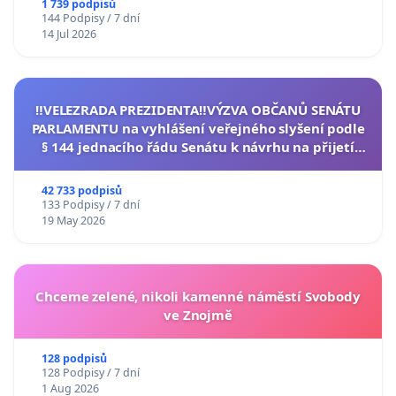
1 739 podpisů
144 Podpisy / 7 dní
14 Jul 2026
‼️VELEZRADA PREZIDENTA‼️VÝZVA OBČANŮ SENÁTU
PARLAMENTU na vyhlášení veřejného slyšení podle
§ 144 jednacího řádu Senátu k návrhu na přijetí
usnesení k podání ústavní žaloby na prezidenta
republiky
42 733 podpisů
133 Podpisy / 7 dní
19 May 2026
Chceme zelené, nikoli kamenné náměstí Svobody
ve Znojmě
128 podpisů
128 Podpisy / 7 dní
1 Aug 2026