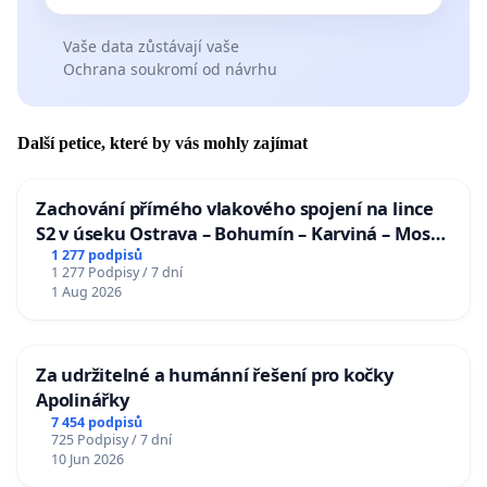
Vaše data zůstávají vaše
Ochrana soukromí od návrhu
Další petice, které by vás mohly zajímat
Zachování přímého vlakového spojení na lince
S2 v úseku Ostrava – Bohumín – Karviná – Mosty
u Jablunkova
1 277 podpisů
1 277 Podpisy / 7 dní
1 Aug 2026
Za udržitelné a humánní řešení pro kočky
Apolinářky
7 454 podpisů
725 Podpisy / 7 dní
10 Jun 2026