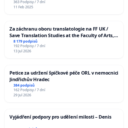
363 Podpisy / 7 dní
11 Feb 2025
Za záchranu oboru translatologie na FF UK /
Save Translation Studies at the Faculty of Arts,
Charles University
8 179 podpisů
192 Podpisy / 7 dní
13 Jul 2026
Petice za udržení špičkové péče ORL v nemocnici
Jindřichův Hradec
384 podpisů
162 Podpisy / 7 dní
29 Jul 2026
Vyjádření podpory pro udělení milosti – Denis