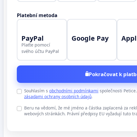
Platební metoda
PayPal
Google Pay
Appl
Plaťte pomocí
svého účtu PayPal
Pokračovat k platb
Souhlasím s
obchodními podmínkami
společnosti Petic
zásadami ochrany osobních údajů
.
Beru na vědomí, že mé jméno a částka zaplacená za rek
webových stránkách. Právní předpisy EU vyžadují tuto tr