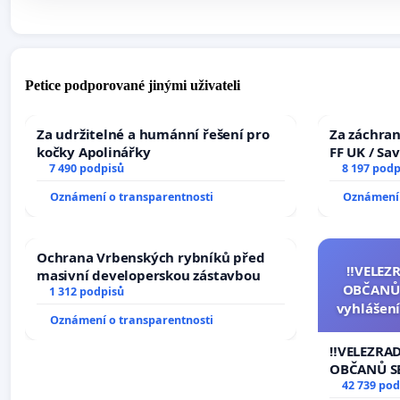
Petice podporované jinými uživateli
Za udržitelné a humánní řešení pro
Za záchran
kočky Apolinářky
FF UK / Sa
7 490 podpisů
the Faculty
8 197 podp
University
Oznámení o transparentnosti
Oznámení 
Ochrana Vrbenských rybníků před
‼️VELEZ
masivní developerskou zástavbou
OBČANŮ
1 312 podpisů
vyhlášení
Oznámení o transparentnosti
144 jedna
na přijet
‼️VELEZRA
žaloby 
OBČANŮ S
vyhlášení 
42 739 pod