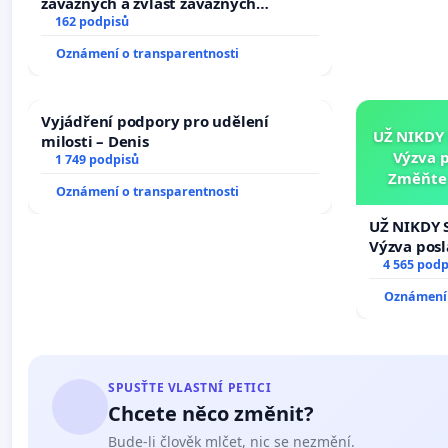
závažných a zvlášť závažných
trestných činů
162 podpisů
Oznámení o transparentnosti
Vyjádření podpory pro udělení
UŽ NIKDY
milosti – Denis
Výzva 
1 749 podpisů
Změňte 
Oznámení o transparentnosti
tragédie 
UŽ NIKDY 
Výzva pos
Změňte ur
4 565 podp
tragédie 
Oznámení 
opakovat!
SPUSŤTE VLASTNÍ PETICI
Chcete něco změnit?
Bude-li člověk mlčet, nic se nezmění.