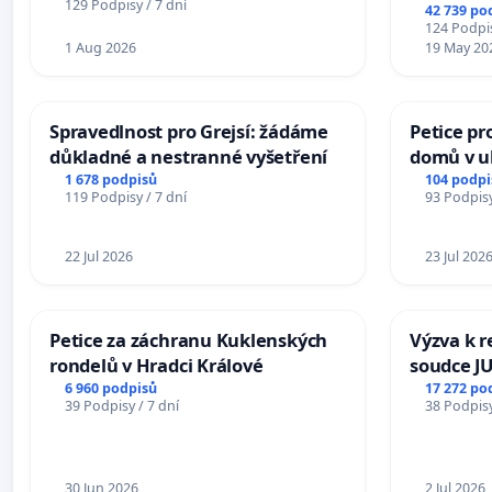
na přijet
129 Podpisy / 7 dní
42 739 po
žaloby 
124 Podpis
1 Aug 2026
19 May 20
Spravedlnost pro Grejsí: žádáme
Petice pr
důkladné a nestranné vyšetření
domů v ul
Pardubic
1 678 podpisů
104 podpi
119 Podpisy / 7 dní
93 Podpisy
22 Jul 2026
23 Jul 202
Petice za záchranu Kuklenských
Výzva k r
rondelů v Hradci Králové
soudce JU
ohrožení 
6 960 podpisů
17 272 po
39 Podpisy / 7 dní
38 Podpisy
proces
30 Jun 2026
2 Jul 2026