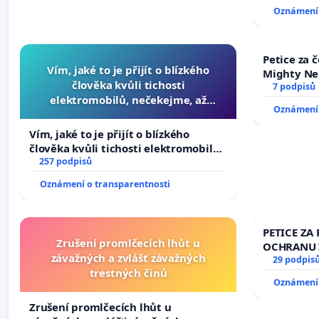
144 jednac
Oznámení 
na přijetí
žaloby na 
Petice za 
Vím, jaké to je přijít o blízkého
Mighty Ne
člověka kvůli tichosti
7 podpisů
elektromobilů, nečekejme, až
Oznámení 
přibydou další, zaveďme slyšitelná
auta!
Vím, jaké to je přijít o blízkého
člověka kvůli tichosti elektromobilů,
nečekejme, až přibydou další,
257 podpisů
zaveďme slyšitelná auta!
Oznámení o transparentnosti
PETICE ZA 
Zrušení promlčecích lhůt u
OCHRANU 
závažných a zvlášť závažných
29 podpis
trestných činů
Oznámení 
Zrušení promlčecích lhůt u