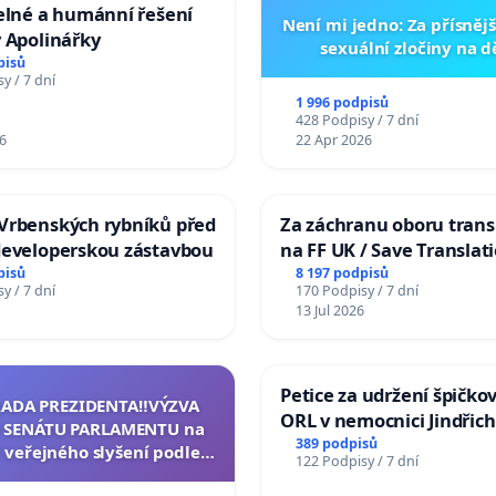
elné a humánní řešení
Není mi jedno: Za přísnějš
 Apolinářky
sexuální zločiny na 
pisů
y / 7 dní
1 996 podpisů
428 Podpisy / 7 dní
6
22 Apr 2026
Vrbenských rybníků před
Za záchranu oboru trans
developerskou zástavbou
na FF UK / Save Translat
Studies at the Faculty of 
pisů
8 197 podpisů
y / 7 dní
170 Podpisy / 7 dní
Charles University
13 Jul 2026
Petice za udržení špičko
RADA PREZIDENTA‼️VÝZVA
ORL v nemocnici Jindřic
 SENÁTU PARLAMENTU na
Hradec
389 podpisů
 veřejného slyšení podle §
122 Podpisy / 7 dní
cího řádu Senátu k návrhu