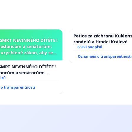
Petice za záchranu Kuklen
 SMRT NEVINNÉHO DÍTĚTE !
rondelů v Hradci Králové
poslancům a senátorům:
6 960 podpisů
urychleně zákon, aby se
Oznámení o transparentnosti
malé Viktorky už nemohla
opakovat!
SMRT NEVINNÉHO DÍTĚTE !
lancům a senátorům:
ychleně zákon, aby se
isů
malé Viktorky už nemohla
o transparentnosti