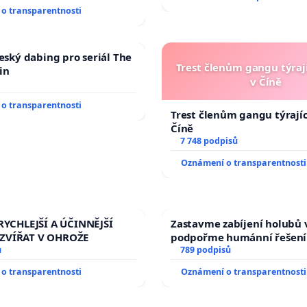
ího řádu Senátu k návrhu
o transparentnosti
 usnesení k podání ústavní
prezidenta republiky
český dabing pro seriál The
Trest členům gangu týrají
in
v Číně
o transparentnosti
Trest členům gangu týrajíc
Číně
7 748 podpisů
Oznámení o transparentnosti
RYCHLEJŠÍ A ÚČINNĚJŠÍ
Zastavme zabíjení holubů v
ZVÍŘAT V OHROŽE
podpořme humánní řešení
ů
789 podpisů
o transparentnosti
Oznámení o transparentnosti