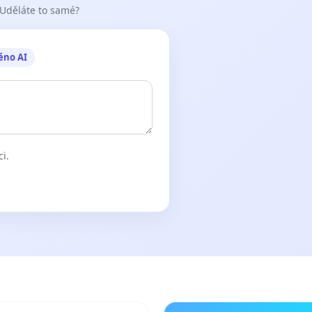
 Uděláte to samé?
ěno AI
ci.