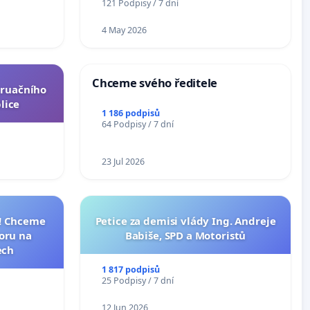
121 Podpisy / 7 dní
4 May 2026
Chceme svého ředitele
truačního
lice
1 186 podpisů
64 Podpisy / 7 dní
23 Jul 2026
I! Chceme
Petice za demisi vlády Ing. Andreje
toru na
Babiše, SPD a Motoristů
ech
1 817 podpisů
25 Podpisy / 7 dní
12 Jun 2026