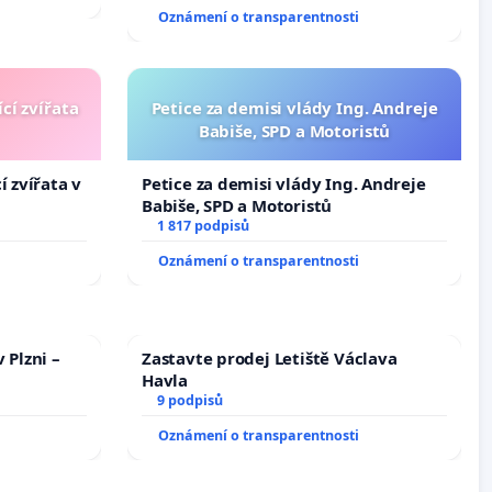
Oznámení o transparentnosti
cí zvířata
Petice za demisi vlády Ing. Andreje
Babiše, SPD a Motoristů
í zvířata v
Petice za demisi vlády Ing. Andreje
Babiše, SPD a Motoristů
1 817 podpisů
Oznámení o transparentnosti
 Plzni –
Zastavte prodej Letiště Václava
Havla
9 podpisů
Oznámení o transparentnosti