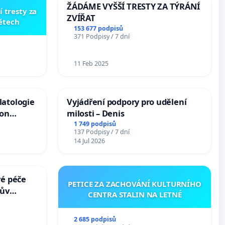
ŽÁDÁME VYŠŠÍ TRESTY ZA TÝRÁNÍ
í tresty za
ZVÍŘAT
dětech
153 677 podpisů
371 Podpisy / 7 dní
11 Feb 2025
latologie
Vyjádření podpory pro udělení
ion
milosti – Denis
Arts,
1 749 podpisů
137 Podpisy / 7 dní
14 Jul 2026
vé péče
PETICE ZA ZACHOVÁNÍ KULTURNÍHO
hův
CENTRA STALIN NA LETNÉ
2 685 podpisů