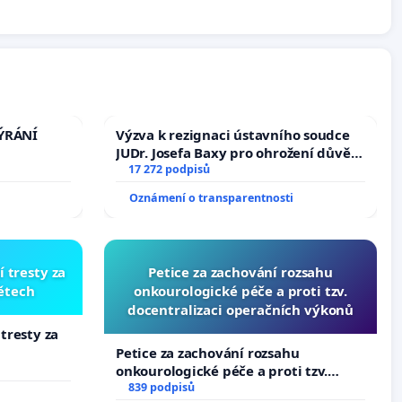
TÝRÁNÍ
Výzva k rezignaci ústavního soudce
JUDr. Josefa Baxy pro ohrožení důvěry
ve spravedlivý proces
17 272 podpisů
Oznámení o transparentnosti
í tresty za
Petice za zachování rozsahu
dětech
onkourologické péče a proti tzv.
docentralizaci operačních výkonů
 tresty za
Petice za zachování rozsahu
onkourologické péče a proti tzv.
docentralizaci operačních výkonů
839 podpisů