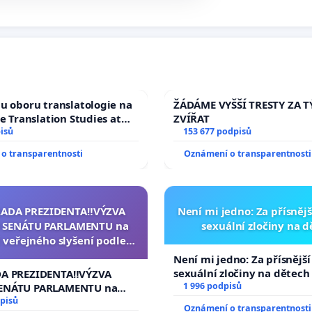
u oboru translatologie na
ŽÁDÁME VYŠŠÍ TRESTY ZA 
ve Translation Studies at
ZVÍŘAT
 of Arts, Charles
isů
153 677 podpisů
o transparentnosti
Oznámení o transparentnosti
RADA PREZIDENTA‼️VÝZVA
Není mi jedno: Za přísnějš
 SENÁTU PARLAMENTU na
sexuální zločiny na 
 veřejného slyšení podle §
cího řádu Senátu k návrhu
Není mi jedno: Za přísnější
í usnesení k podání ústavní
sexuální zločiny na dětech
DA PREZIDENTA‼️VÝZVA
na prezidenta republiky
1 996 podpisů
ENÁTU PARLAMENTU na
veřejného slyšení podle §
pisů
Oznámení o transparentnosti