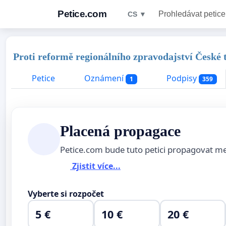
Petice.com
Prohledávat petice
CS ▼
Proti reformě regionálního zpravodajství České t
Petice
Oznámení
Podpisy
1
359
Placená propagace
Petice.com bude tuto petici propagovat m
Zjistit více...
Vyberte si rozpočet
5 €
10 €
20 €