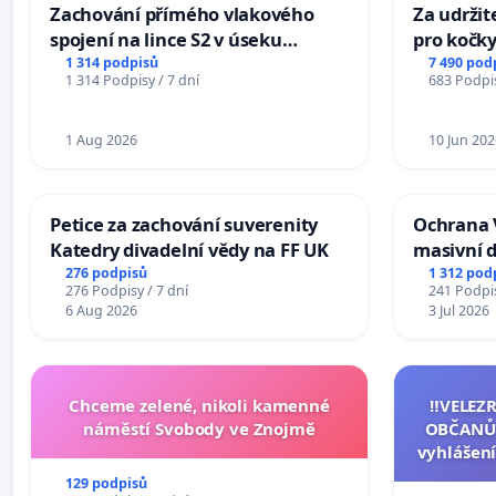
Zachování přímého vlakového
Za udržit
spojení na lince S2 v úseku
pro kočky
Ostrava – Bohumín – Karviná –
1 314 podpisů
7 490 pod
1 314 Podpisy / 7 dní
683 Podpis
Mosty u Jablunkova
1 Aug 2026
10 Jun 202
Petice za zachování suverenity
Ochrana 
Katedry divadelní vědy na FF UK
masivní 
276 podpisů
1 312 pod
276 Podpisy / 7 dní
241 Podpis
6 Aug 2026
3 Jul 2026
Chceme zelené, nikoli kamenné
‼️VELEZ
náměstí Svobody ve Znojmě
OBČANŮ
vyhlášení
144 jedna
129 podpisů