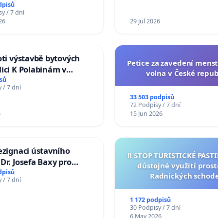
í usnesení k podání ústavní
dpisů
na prezidenta republiky
y / 7 dní
26
29 Jul 2026
oti výstavbě bytových
Petice za zavedení mens
ici K Polabinám v
volna v České repub
ích
sů
 / 7 dní
33 503 podpisů
72 Podpisy / 7 dní
6
15 Jun 2026
ezignaci ústavního
‼️ STOP TURISTICKÉ PAST
Dr. Josefa Baxy pro
důstojné využití pros
důvěry ve spravedlivý
dpisů
Radnických schod
 / 7 dní
1 172 podpisů
30 Podpisy / 7 dní
6 May 2026