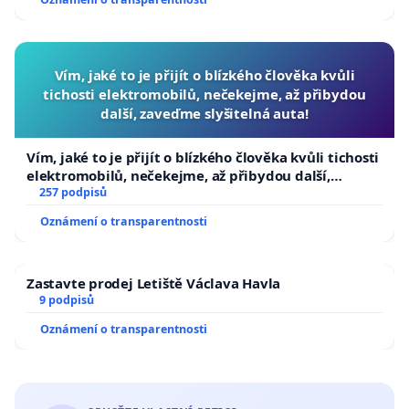
Vím, jaké to je přijít o blízkého člověka kvůli
tichosti elektromobilů, nečekejme, až přibydou
další, zaveďme slyšitelná auta!
Vím, jaké to je přijít o blízkého člověka kvůli tichosti
elektromobilů, nečekejme, až přibydou další,
zaveďme slyšitelná auta!
257 podpisů
Oznámení o transparentnosti
Zastavte prodej Letiště Václava Havla
9 podpisů
Oznámení o transparentnosti