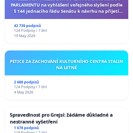
PARLAMENTU na vyhlášení veřejného slyšení podle
§ 144 jednacího řádu Senátu k návrhu na přijetí
usnesení k podání ústavní žaloby na prezidenta
republiky
42 739 podpisů
124 Podpisy / 7 dní
19 May 2026
PETICE ZA ZACHOVÁNÍ KULTURNÍHO CENTRA STALIN
NA LETNÉ
2 688 podpisů
124 Podpisy / 7 dní
4 May 2026
Spravedlnost pro Grejsí: žádáme důkladné a
nestranné vyšetření
1 678 podpisů
119 Podpisy / 7 dní