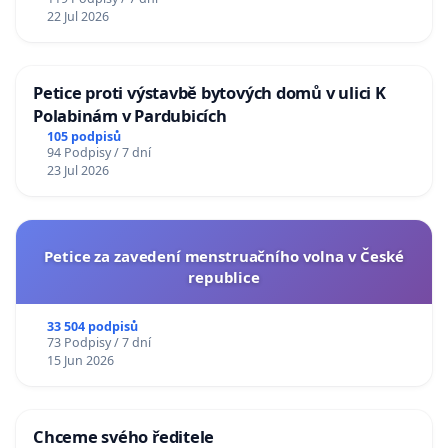
22 Jul 2026
Petice proti výstavbě bytových domů v ulici K
Polabinám v Pardubicích
105 podpisů
94 Podpisy / 7 dní
23 Jul 2026
Petice za zavedení menstruačního volna v České
republice
33 504 podpisů
73 Podpisy / 7 dní
15 Jun 2026
Chceme svého ředitele