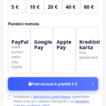
5 €
10 €
20 €
40 €
80 €
Platební metoda
PayPal
Google
Apple
Kreditní
Pay
Pay
karta
Plaťte
pomocí
Visa,
svého
Mastercard
účtu
PayPal
Pokračovat k platbě 5 €
Souhlasím s
obchodními podmínkami
společnosti
Petice.com pro reklamní kampaně a se
zásadami
ochrany osobních údajů
.