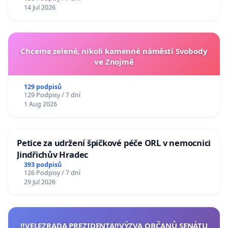
14 Jul 2026
Chceme zelené, nikoli kamenné náměstí Svobody
ve Znojmě
129 podpisů
129 Podpisy / 7 dní
1 Aug 2026
Petice za udržení špičkové péče ORL v nemocnici
Jindřichův Hradec
393 podpisů
126 Podpisy / 7 dní
29 Jul 2026
‼️VELEZRADA PREZIDENTA‼️VÝZVA OBČANŮ SENÁTU