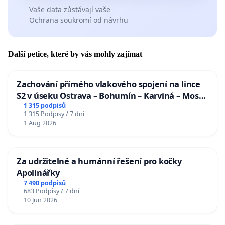
Vaše data zůstávají vaše
Ochrana soukromí od návrhu
Další petice, které by vás mohly zajímat
Zachování přímého vlakového spojení na lince
S2 v úseku Ostrava – Bohumín – Karviná – Mosty
u Jablunkova
1 315 podpisů
1 315 Podpisy / 7 dní
1 Aug 2026
Za udržitelné a humánní řešení pro kočky
Apolinářky
7 490 podpisů
683 Podpisy / 7 dní
10 Jun 2026