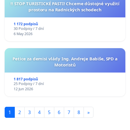
‼️ STOP TURISTICKÉ PASTI! Chceme důstojné využití
prostoru na Radnických schodech
1 172 podpisů
30 Podpisy / 7 dní
6 May 2026
Petice za demisi vlády Ing. Andreje Babiše, SPD a
Motoristů
1 817 podpisů
25 Podpisy / 7 dní
12 Jun 2026
1
2
3
4
5
6
7
8
»