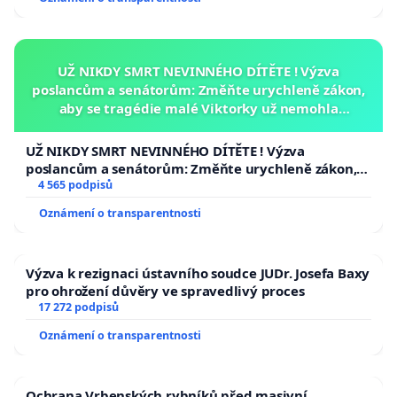
UŽ NIKDY SMRT NEVINNÉHO DÍTĚTE ! Výzva
poslancům a senátorům: Změňte urychleně zákon,
aby se tragédie malé Viktorky už nemohla
opakovat!
UŽ NIKDY SMRT NEVINNÉHO DÍTĚTE ! Výzva
poslancům a senátorům: Změňte urychleně zákon,
aby se tragédie malé Viktorky už nemohla opakovat!
4 565 podpisů
Oznámení o transparentnosti
Výzva k rezignaci ústavního soudce JUDr. Josefa Baxy
pro ohrožení důvěry ve spravedlivý proces
17 272 podpisů
Oznámení o transparentnosti
Ochrana Vrbenských rybníků před masivní