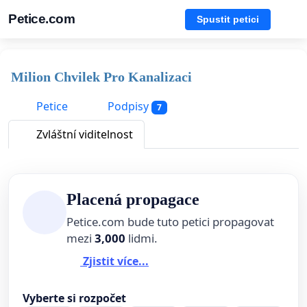
Petice.com
Spustit petici
Milion Chvilek Pro Kanalizaci
Petice
Podpisy
7
Zvláštní viditelnost
Placená propagace
Petice.com bude tuto petici propagovat
mezi
3,000
lidmi.
Zjistit více...
Vyberte si rozpočet