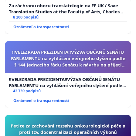
Za záchranu oboru translatologie na FF UK / Save
Translation Studies at the Faculty of Arts, Charles
University
8 200 podpisů
Oznámení o transparentnosti
‼️VELEZRADA PREZIDENTA‼️VÝZVA OBČANŮ SENÁTU
PARLAMENTU na vyhlášení veřejného slyšení podle
§ 144 jednacího řádu Senátu k návrhu na přijetí
usnesení k podání ústavní žaloby na prezidenta
republiky
‼️VELEZRADA PREZIDENTA‼️VÝZVA OBČANŮ SENÁTU
PARLAMENTU na vyhlášení veřejného slyšení podle §
144 jednacího řádu Senátu k návrhu na přijetí
42 739 podpisů
usnesení k podání ústavní žaloby na prezidenta
Oznámení o transparentnosti
republiky
Petice za zachování rozsahu onkourologické péče a
proti tzv. docentralizaci operačních výkonů