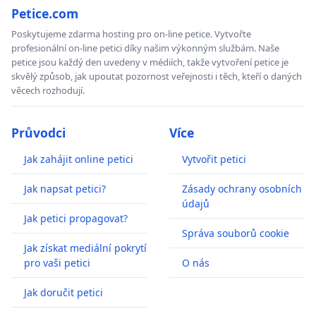
Petice.com
Poskytujeme zdarma hosting pro on-line petice. Vytvořte
profesionální on-line petici díky našim výkonným službám. Naše
petice jsou každý den uvedeny v médiích, takže vytvoření petice je
skvělý způsob, jak upoutat pozornost veřejnosti i těch, kteří o daných
věcech rozhodují.
Průvodci
Více
Jak zahájit online petici
Vytvořit petici
Jak napsat petici?
Zásady ochrany osobních
údajů
Jak petici propagovat?
Správa souborů cookie
Jak získat mediální pokrytí
pro vaši petici
O nás
Jak doručit petici