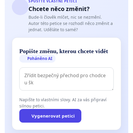
SPUSŤTE VLASTNÍ PETICI
Chcete něco změnit?
Bude-li člověk mlčet, nic se nezmění.
Autor této petice se rozhodl něco změnit a
jednat. Uděláte to samé?
Popište změnu, kterou chcete vidět
Poháněno AI
Napište to vlastními slovy. AI za vás připraví
silnou petici.
Vygenerovat petici