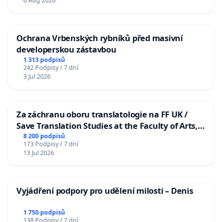
6 Aug 2026
Ochrana Vrbenských rybníků před masivní
developerskou zástavbou
1 313 podpisů
242 Podpisy / 7 dní
3 Jul 2026
Za záchranu oboru translatologie na FF UK /
Save Translation Studies at the Faculty of Arts,
Charles University
8 200 podpisů
173 Podpisy / 7 dní
13 Jul 2026
Vyjádření podpory pro udělení milosti – Denis
1 750 podpisů
138 Podpisy / 7 dní