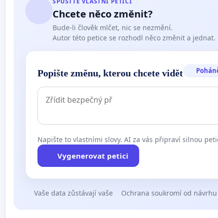
SPUSŤTE VLASTNÍ PETICI
Chcete něco změnit?
Bude-li člověk mlčet, nic se nezmění.
Autor této petice se rozhodl něco změnit a jednat.
Pohán
Popište změnu, kterou chcete vidět
Napište to vlastními slovy. AI za vás připraví silnou peti
Vygenerovat petici
Vaše data zůstávají vaše
Ochrana soukromí od návrhu