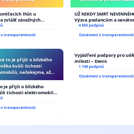
tragédie malé Viktorky 
opakovat!
omlčecích lhůt u
UŽ NIKDY SMRT NEVINNÉHO
a zvlášť závažných
Výzva poslancům a senáto
činů
sů
Změňte urychleně zákon, a
4 565 podpisů
tragédie malé Viktorky už
o transparentnosti
Oznámení o transparentnosti
opakovat!
Vyjádření podpory pro udě
ké to je přijít o blízkého
milosti – Denis
ověka kvůli tichosti
1 748 podpisů
omobilů, nečekejme, až
Oznámení o transparentnosti
další, zaveďme slyšitelná
auta!
o je přijít o blízkého
ůli tichosti elektromobilů,
 až přibydou další,
sů
yšitelná auta!
o transparentnosti