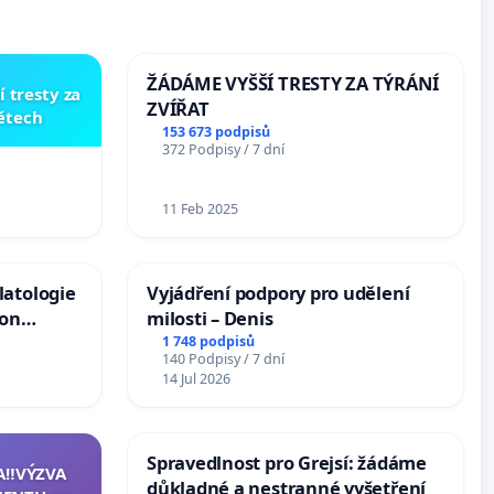
ŽÁDÁME VYŠŠÍ TRESTY ZA TÝRÁNÍ
í tresty za
ZVÍŘAT
dětech
153 673 podpisů
372 Podpisy / 7 dní
11 Feb 2025
latologie
Vyjádření podpory pro udělení
ion
milosti – Denis
Arts,
1 748 podpisů
140 Podpisy / 7 dní
14 Jul 2026
Spravedlnost pro Grejsí: žádáme
A‼️VÝZVA
důkladné a nestranné vyšetření