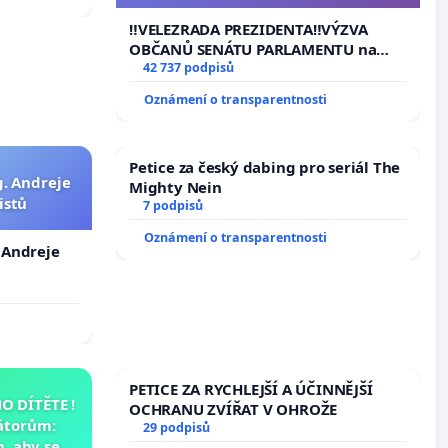
144 jednacího řádu Senátu k návrhu
na přijetí usnesení k podání ústavní
‼️VELEZRADA PREZIDENTA‼️VÝZVA
žaloby na prezidenta republiky
OBČANŮ SENÁTU PARLAMENTU na
vyhlášení veřejného slyšení podle §
42 737 podpisů
144 jednacího řádu Senátu k návrhu
Oznámení o transparentnosti
na přijetí usnesení k podání ústavní
žaloby na prezidenta republiky
Petice za český dabing pro seriál The
g. Andreje
Mighty Nein
istů
7 podpisů
Oznámení o transparentnosti
. Andreje
PETICE ZA RYCHLEJŠÍ A ÚČINNĚJŠÍ
 DÍTĚTE !
OCHRANU ZVÍŘAT V OHROŽE
átorům:
29 podpisů
, aby se