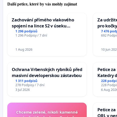
Další petice, které by vás mohly zajímat
Zachování přímého vlakového
Za udržit
spojení na lince S2 v úseku
pro kočky
Ostrava – Bohumín – Karviná –
1 296 podpisů
7 476 pod
1 296 Podpisy / 7 dní
692 Podpis
Mosty u Jablunkova
1 Aug 2026
10 Jun 202
Ochrana Vrbenských rybníků před
Petice za
masivní developerskou zástavbou
Katedry d
1 311 podpisů
228 podpi
278 Podpisy / 7 dní
228 Podpis
3 Jul 2026
6 Aug 202
Petice za
Chceme zelené, nikoli kamenné
ORL v nem