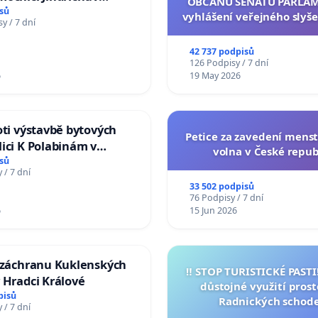
OBČANŮ SENÁTU PARLAM
sů
vyhlášení veřejného slyše
y / 7 dní
144 jednacího řádu Senát
na přijetí usnesení k podá
42 737 podpisů
žaloby na prezidenta r
126 Podpisy / 7 dní
6
19 May 2026
oti výstavbě bytových
Petice za zavedení mens
ici K Polabinám v
volna v České repub
ích
sů
 / 7 dní
33 502 podpisů
76 Podpisy / 7 dní
6
15 Jun 2026
a záchranu Kuklenských
‼️ STOP TURISTICKÉ PAST
 Hradci Králové
důstojné využití pros
pisů
Radnických schod
 / 7 dní