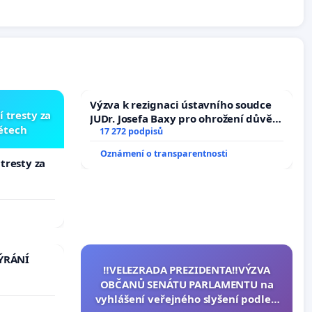
Výzva k rezignaci ústavního soudce
í tresty za
JUDr. Josefa Baxy pro ohrožení důvěry
dětech
ve spravedlivý proces
17 272 podpisů
Oznámení o transparentnosti
 tresty za
TÝRÁNÍ
‼️VELEZRADA PREZIDENTA‼️VÝZVA
OBČANŮ SENÁTU PARLAMENTU na
vyhlášení veřejného slyšení podle §