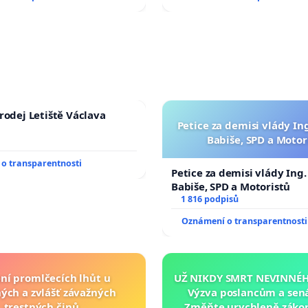
rodej Letiště Václava
Petice za demisi vlády In
Babiše, SPD a Motor
o transparentnosti
Petice za demisi vlády Ing
Babiše, SPD a Motoristů
1 816 podpisů
Oznámení o transparentnosti
ní promlčecích lhůt u
UŽ NIKDY SMRT NEVINNÉHO
ých a zvlášť závažných
Výzva poslancům a sen
trestných činů
Změňte urychleně zákon