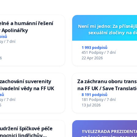
elné a humánní řešení
Není mi jedno: Za přísnějš
 Apolinářky
sexuální zločiny na 
pisů
y / 7 dní
1 993 podpisů
451 Podpisy / 7 dní
6
22 Apr 2026
 zachování suverenity
Za záchranu oboru trans
ivadelní vědy na FF UK
na FF UK / Save Translat
Studies at the Faculty of 
sů
8 191 podpisů
y / 7 dní
181 Podpisy / 7 dní
Charles University
6
13 Jul 2026
 udržení špičkové péče
‼️VELEZRADA PREZIDENT
ocnici Jindřichův