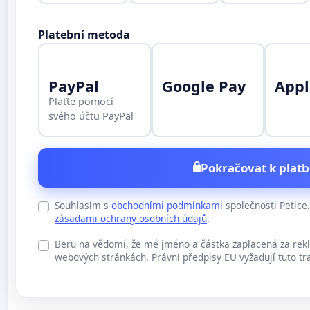
Platební metoda
PayPal
Google Pay
Appl
Plaťte pomocí
svého účtu PayPal
Pokračovat k platb
Souhlasím s
obchodními podmínkami
společnosti Petic
zásadami ochrany osobních údajů
.
Beru na vědomí, že mé jméno a částka zaplacená za rek
webových stránkách. Právní předpisy EU vyžadují tuto tr