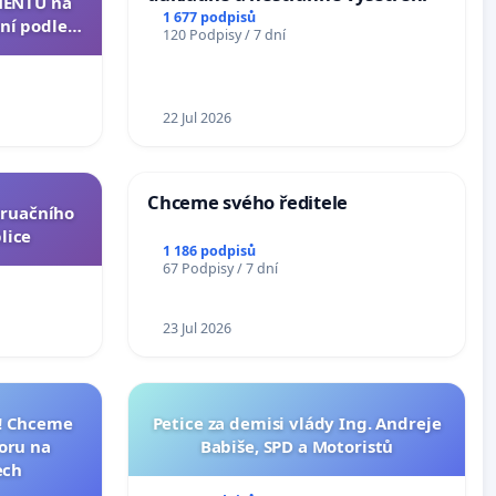
ENTU na
1 677 podpisů
ní podle §
120 Podpisy / 7 dní
u k návrhu
ní ústavní
epubliky
22 Jul 2026
Chceme svého ředitele
truačního
lice
1 186 podpisů
67 Podpisy / 7 dní
23 Jul 2026
I! Chceme
Petice za demisi vlády Ing. Andreje
toru na
Babiše, SPD a Motoristů
ech