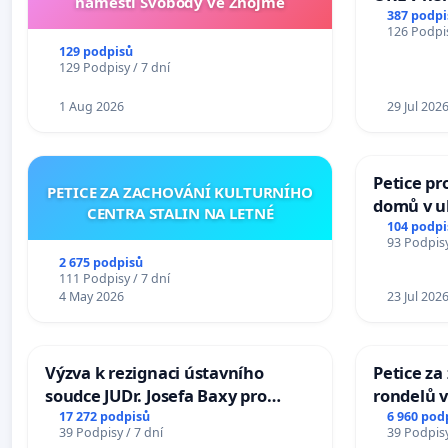
náměstí Svobody ve Znojmě
Hradec
387 podpi
126 Podpis
129 podpisů
129 Podpisy / 7 dní
1 Aug 2026
29 Jul 202
Petice pr
PETICE ZA ZACHOVÁNÍ KULTURNÍHO
domů v ul
CENTRA STALIN NA LETNÉ
Pardubic
104 podpi
93 Podpisy
2 675 podpisů
111 Podpisy / 7 dní
4 May 2026
23 Jul 202
Výzva k rezignaci ústavního
Petice z
soudce JUDr. Josefa Baxy pro
rondelů v
ohrožení důvěry ve spravedlivý
17 272 podpisů
6 960 pod
39 Podpisy / 7 dní
39 Podpisy
proces