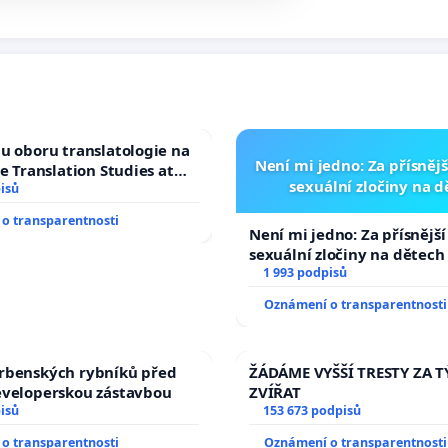
u oboru translatologie na
Není mi jedno: Za přísnějš
ve Translation Studies at
sexuální zločiny na 
 of Arts, Charles
isů
o transparentnosti
Není mi jedno: Za přísnější
sexuální zločiny na dětech
1 993 podpisů
Oznámení o transparentnosti
rbenských rybníků před
ŽÁDÁME VYŠŠÍ TRESTY ZA 
eveloperskou zástavbou
ZVÍŘAT
isů
153 673 podpisů
o transparentnosti
Oznámení o transparentnosti