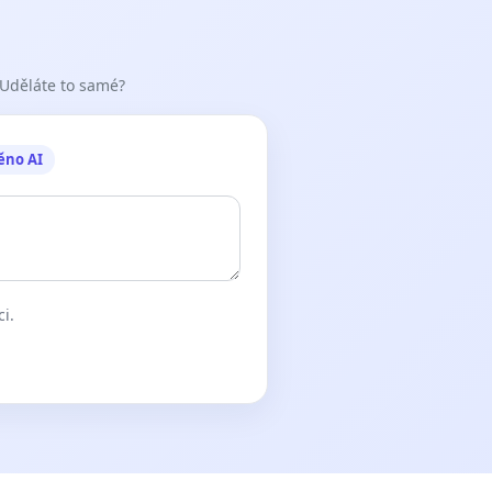
 Uděláte to samé?
ěno AI
ci.