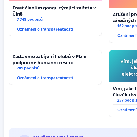
Trest členům gangu týrající zvířata v
Číně
Zrušení pr
7 748 podpisů
závažných 
trestných 
162 podpi
Oznámení o transparentnosti
Oznámení 
Zastavme zabíjení holubů v Plzni –
Vím, ja
podpořme humánní řešení
čl
789 podpisů
elektr
Oznámení o transparentnosti
přibydou 
Vím, jaké t
člověka kv
nečekejme,
257 podpi
zaveďme sl
Oznámení 