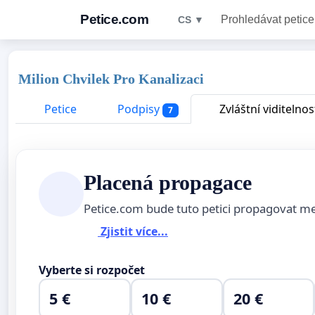
Petice.com
Prohledávat petice
CS ▼
Milion Chvilek Pro Kanalizaci
Petice
Podpisy
Zvláštní viditelnos
7
Placená propagace
Petice.com bude tuto petici propagovat m
Zjistit více...
Vyberte si rozpočet
5 €
10 €
20 €