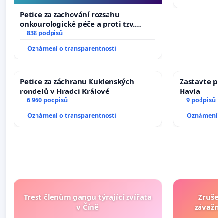
Petice za zachování rozsahu
onkourologické péče a proti tzv.
docentralizaci operačních výkonů
838 podpisů
Oznámení o transparentnosti
Petice za záchranu Kuklenských
Zastavte p
rondelů v Hradci Králové
Havla
6 960 podpisů
9 podpisů
Oznámení o transparentnosti
Oznámení 
Trest členům gangu týrající zvířata
Zruše
v Číně
závažn