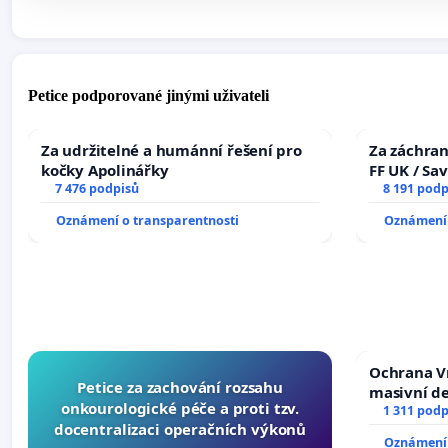
Petice podporované jinými uživateli
Za udržitelné a humánní řešení pro
Za záchran
kočky Apolinářky
FF UK / Sa
7 476 podpisů
the Faculty
8 191 podp
University
Oznámení o transparentnosti
Oznámení 
Ochrana V
Petice za zachování rozsahu
masivní d
onkourologické péče a proti tzv.
1 311 podp
docentralizaci operačních výkonů
Oznámení 