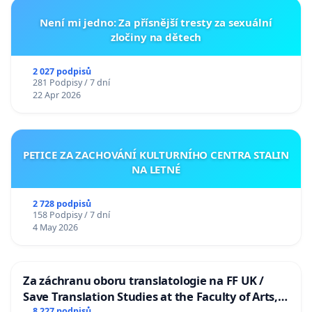
Není mi jedno: Za přísnější tresty za sexuální
zločiny na dětech
2 027 podpisů
281 Podpisy / 7 dní
22 Apr 2026
PETICE ZA ZACHOVÁNÍ KULTURNÍHO CENTRA STALIN
NA LETNÉ
2 728 podpisů
158 Podpisy / 7 dní
4 May 2026
Za záchranu oboru translatologie na FF UK /
Save Translation Studies at the Faculty of Arts,
8 227 podpisů