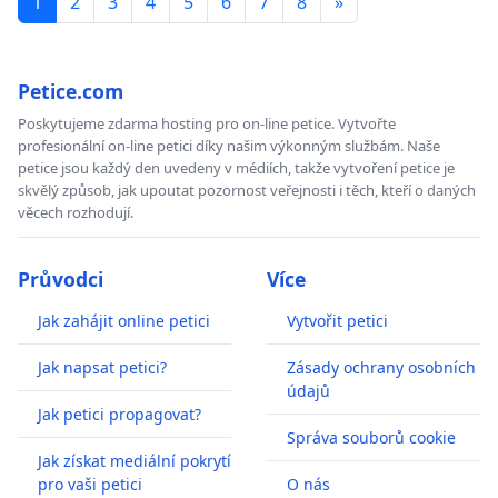
1
2
3
4
5
6
7
8
»
Petice.com
Poskytujeme zdarma hosting pro on-line petice. Vytvořte
profesionální on-line petici díky našim výkonným službám. Naše
petice jsou každý den uvedeny v médiích, takže vytvoření petice je
skvělý způsob, jak upoutat pozornost veřejnosti i těch, kteří o daných
věcech rozhodují.
Průvodci
Více
Jak zahájit online petici
Vytvořit petici
Jak napsat petici?
Zásady ochrany osobních
údajů
Jak petici propagovat?
Správa souborů cookie
Jak získat mediální pokrytí
pro vaši petici
O nás