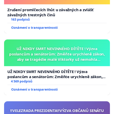
Zrušení promlčecích lhůt u závažných a zvlášť
závažných trestných činů
163 podpisů
Oznámení o transparentnosti
UŽ NIKDY SMRT NEVINNÉHO DÍTĚTE ! Výzva
poslancům a senátorům: Změňte urychleně zákon,
aby se tragédie malé Viktorky už nemohla
opakovat!
UŽ NIKDY SMRT NEVINNÉHO DÍTĚTE ! Výzva
poslancům a senátorům: Změňte urychleně zákon,
aby se tragédie malé Viktorky už nemohla opakovat!
4 569 podpisů
Oznámení o transparentnosti
‼️VELEZRADA PREZIDENTA‼️VÝZVA OBČANŮ SENÁTU