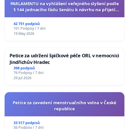
PARLAMENTU na vyhlášení veřejného slyšení podle
§ 144 jednacího řádu Senátu k návrhu na přijetí
usnesení k podání ústavní žaloby na prezidenta
republiky
42 751 podpisů
101 Podpisy / 7 dní
19 May 2026
Petice za udržení špičkové péče ORL v nemocnici
Jindřichův Hradec
398 podpisů
76 Podpisy / 7 dní
29 Jul 2026
Petice za zavedení menstruačního volna v České
republice
33 517 podpisů
56 Podpisy / 7 dní