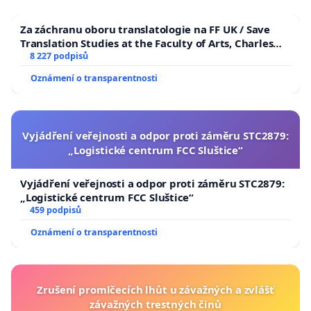
Za záchranu oboru translatologie na FF UK / Save
Translation Studies at the Faculty of Arts, Charles
University
8 227 podpisů
Oznámení o transparentnosti
Vyjádření veřejnosti a odpor proti záměru STC2879:
„Logistické centrum FCC Sluštice“
Vyjádření veřejnosti a odpor proti záměru STC2879:
„Logistické centrum FCC Sluštice“
459 podpisů
Oznámení o transparentnosti
Zrušení promlčecích lhůt u závažných a zvlášť
závažných trestných činů