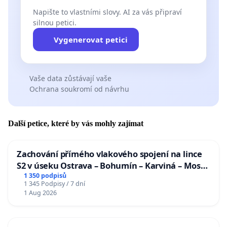
Napište to vlastními slovy. AI za vás připraví
silnou petici.
Vygenerovat petici
Vaše data zůstávají vaše
Ochrana soukromí od návrhu
Další petice, které by vás mohly zajímat
Zachování přímého vlakového spojení na lince
S2 v úseku Ostrava – Bohumín – Karviná – Mosty
u Jablunkova
1 350 podpisů
1 345 Podpisy / 7 dní
1 Aug 2026