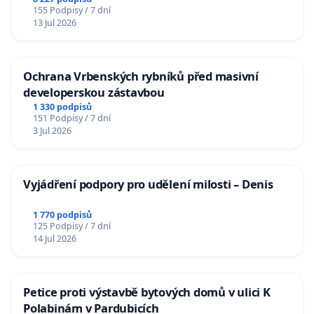
Charles University
155 Podpisy / 7 dní
13 Jul 2026
Ochrana Vrbenských rybníků před masivní
developerskou zástavbou
1 330 podpisů
151 Podpisy / 7 dní
3 Jul 2026
Vyjádření podpory pro udělení milosti – Denis
1 770 podpisů
125 Podpisy / 7 dní
14 Jul 2026
Petice proti výstavbě bytových domů v ulici K
Polabinám v Pardubicích