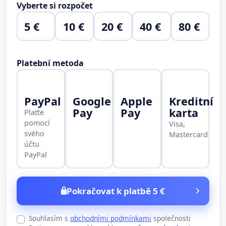
Vyberte si rozpočet
5 €
10 €
20 €
40 €
80 €
Platební metoda
PayPal
Google
Apple
Kreditní
Pay
Pay
karta
Plaťte
pomocí
Visa,
svého
Mastercard
účtu
PayPal
Pokračovat k platbě 5 €
Souhlasím s
obchodními podmínkami
společnosti