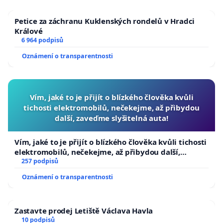
Petice za záchranu Kuklenských rondelů v Hradci
Králové
6 964 podpisů
Oznámení o transparentnosti
Vím, jaké to je přijít o blízkého člověka kvůli
tichosti elektromobilů, nečekejme, až přibydou
další, zaveďme slyšitelná auta!
Vím, jaké to je přijít o blízkého člověka kvůli tichosti
elektromobilů, nečekejme, až přibydou další,
zaveďme slyšitelná auta!
257 podpisů
Oznámení o transparentnosti
Zastavte prodej Letiště Václava Havla
10 podpisů