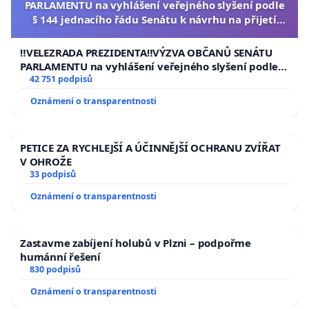
PARLAMENTU na vyhlášení veřejného slyšení podle
§ 144 jednacího řádu Senátu k návrhu na přijetí
usnesení k podání ústavní žaloby na prezidenta
republiky
‼️VELEZRADA PREZIDENTA‼️VÝZVA OBČANŮ SENÁTU
PARLAMENTU na vyhlášení veřejného slyšení podle §
144 jednacího řádu Senátu k návrhu na přijetí
42 751 podpisů
usnesení k podání ústavní žaloby na prezidenta
Oznámení o transparentnosti
republiky
PETICE ZA RYCHLEJŠÍ A ÚČINNĚJŠÍ OCHRANU ZVÍŘAT
V OHROŽE
33 podpisů
Oznámení o transparentnosti
Zastavme zabíjení holubů v Plzni – podpořme
humánní řešení
830 podpisů
Oznámení o transparentnosti