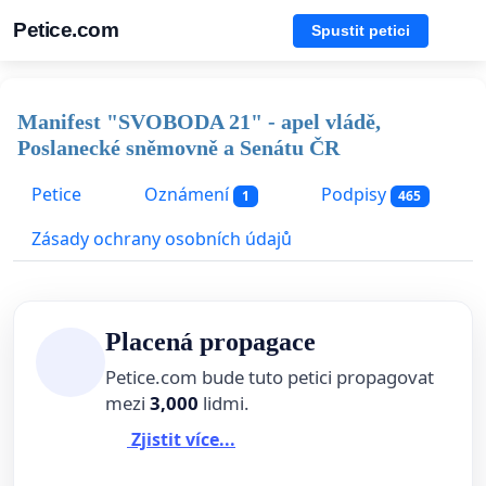
Petice.com
Spustit petici
Manifest "SVOBODA 21" - apel vládě,
Poslanecké sněmovně a Senátu ČR
Petice
Oznámení
Podpisy
1
465
Zásady ochrany osobních údajů
Placená propagace
Petice.com bude tuto petici propagovat
mezi
3,000
lidmi.
Zjistit více...