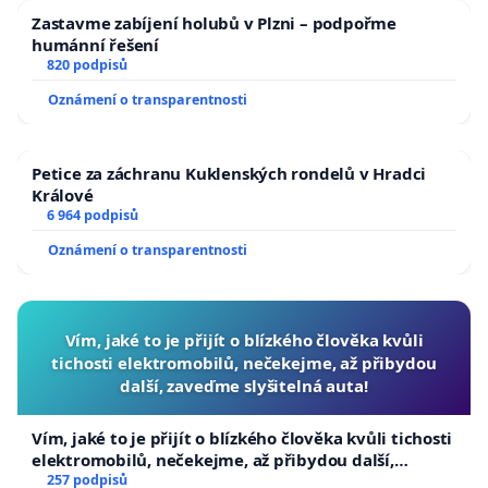
Zastavme zabíjení holubů v Plzni – podpořme
humánní řešení
820 podpisů
Oznámení o transparentnosti
Petice za záchranu Kuklenských rondelů v Hradci
Králové
6 964 podpisů
Oznámení o transparentnosti
Vím, jaké to je přijít o blízkého člověka kvůli
tichosti elektromobilů, nečekejme, až přibydou
další, zaveďme slyšitelná auta!
Vím, jaké to je přijít o blízkého člověka kvůli tichosti
elektromobilů, nečekejme, až přibydou další,
zaveďme slyšitelná auta!
257 podpisů