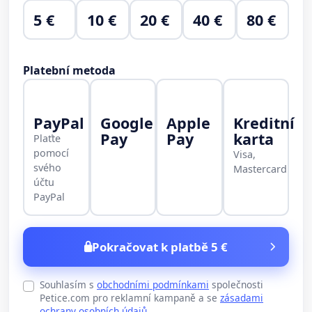
5 €
10 €
20 €
40 €
80 €
Platební metoda
PayPal
Google
Apple
Kreditní
Pay
Pay
karta
Plaťte
pomocí
Visa,
svého
Mastercard
účtu
PayPal
Pokračovat k platbě 5 €
Souhlasím s
obchodními podmínkami
společnosti
Petice.com pro reklamní kampaně a se
zásadami
ochrany osobních údajů
.