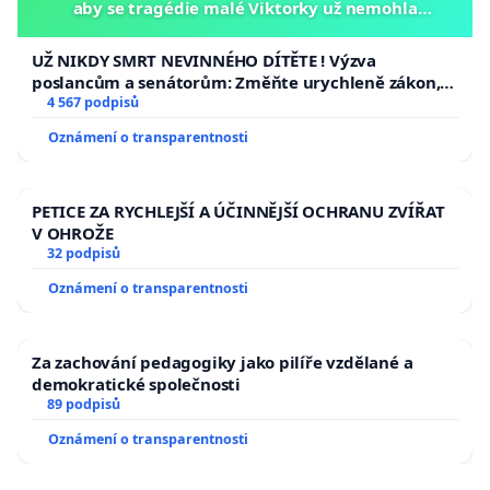
aby se tragédie malé Viktorky už nemohla
opakovat!
UŽ NIKDY SMRT NEVINNÉHO DÍTĚTE ! Výzva
poslancům a senátorům: Změňte urychleně zákon,
aby se tragédie malé Viktorky už nemohla opakovat!
4 567 podpisů
Oznámení o transparentnosti
PETICE ZA RYCHLEJŠÍ A ÚČINNĚJŠÍ OCHRANU ZVÍŘAT
V OHROŽE
32 podpisů
Oznámení o transparentnosti
Za zachování pedagogiky jako pilíře vzdělané a
demokratické společnosti
89 podpisů
Oznámení o transparentnosti