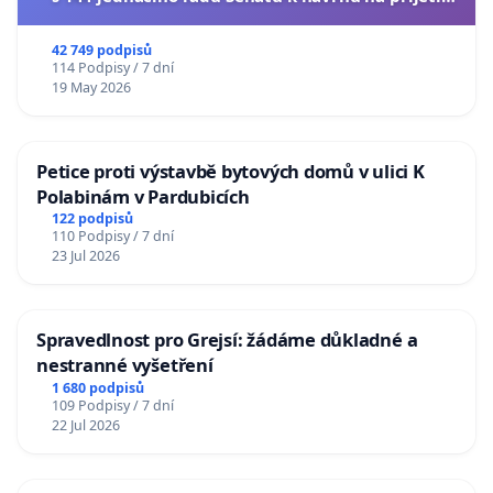
usnesení k podání ústavní žaloby na prezidenta
republiky
42 749 podpisů
114 Podpisy / 7 dní
19 May 2026
Petice proti výstavbě bytových domů v ulici K
Polabinám v Pardubicích
122 podpisů
110 Podpisy / 7 dní
23 Jul 2026
Spravedlnost pro Grejsí: žádáme důkladné a
nestranné vyšetření
1 680 podpisů
109 Podpisy / 7 dní
22 Jul 2026