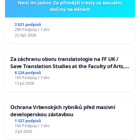
Není mi jedno: Za přísnější tresty za sexuální
zločiny na dětech
2 021 podpisů
290 Podpisy / 7 dní
22 Apr 2026
Za záchranu oboru translatologie na FF UK /
Save Translation Studies at the Faculty of Arts,
Charles University
8 224 podpisů
165 Podpisy / 7 dní
13 Jul 2026
Ochrana Vrbenských rybníků před masivní
developerskou zástavbou
1 327 podpisů
160 Podpisy / 7 dní
3 Jul 2026