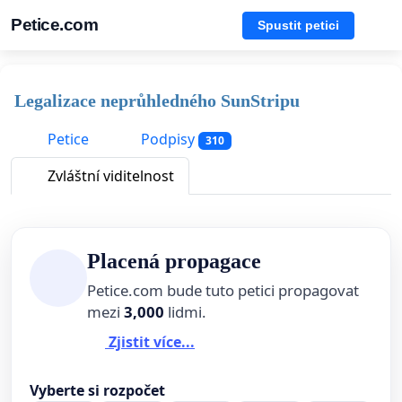
Petice.com
Spustit petici
Legalizace neprůhledného SunStripu
Petice
Podpisy
310
Zvláštní viditelnost
Placená propagace
Petice.com bude tuto petici propagovat
mezi
3,000
lidmi.
Zjistit více...
Vyberte si rozpočet