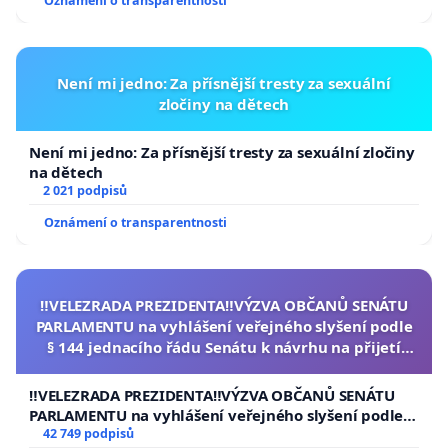
Oznámení o transparentnosti
Není mi jedno: Za přísnější tresty za sexuální
zločiny na dětech
Není mi jedno: Za přísnější tresty za sexuální zločiny
na dětech
2 021 podpisů
Oznámení o transparentnosti
‼️VELEZRADA PREZIDENTA‼️VÝZVA OBČANŮ SENÁTU
PARLAMENTU na vyhlášení veřejného slyšení podle
§ 144 jednacího řádu Senátu k návrhu na přijetí
usnesení k podání ústavní žaloby na prezidenta
republiky
‼️VELEZRADA PREZIDENTA‼️VÝZVA OBČANŮ SENÁTU
PARLAMENTU na vyhlášení veřejného slyšení podle §
144 jednacího řádu Senátu k návrhu na přijetí
42 749 podpisů