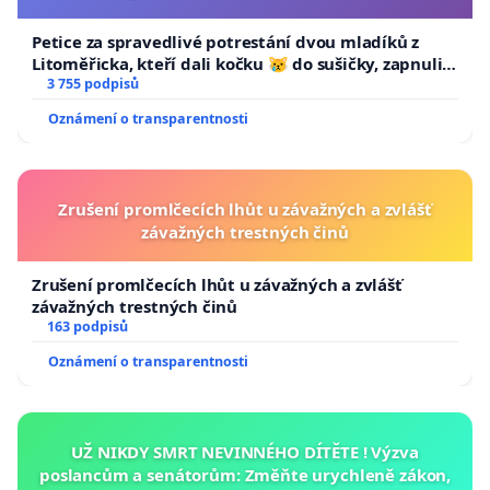
Petice za spravedlivé potrestání dvou mladíků z
Litoměřicka, kteří dali kočku 😿 do sušičky, zapnuli ji
a umírání zvířete natočili.
3 755 podpisů
Oznámení o transparentnosti
Zrušení promlčecích lhůt u závažných a zvlášť
závažných trestných činů
Zrušení promlčecích lhůt u závažných a zvlášť
závažných trestných činů
163 podpisů
Oznámení o transparentnosti
UŽ NIKDY SMRT NEVINNÉHO DÍTĚTE ! Výzva
poslancům a senátorům: Změňte urychleně zákon,