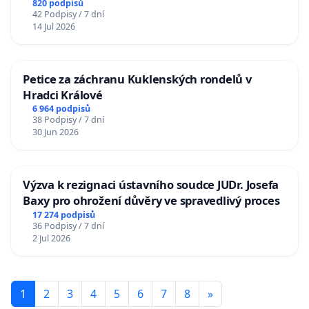
820 podpisů
42 Podpisy / 7 dní
14 Jul 2026
Petice za záchranu Kuklenských rondelů v
Hradci Králové
6 964 podpisů
38 Podpisy / 7 dní
30 Jun 2026
Výzva k rezignaci ústavního soudce JUDr. Josefa
Baxy pro ohrožení důvěry ve spravedlivý proces
17 274 podpisů
36 Podpisy / 7 dní
2 Jul 2026
1
2
3
4
5
6
7
8
»