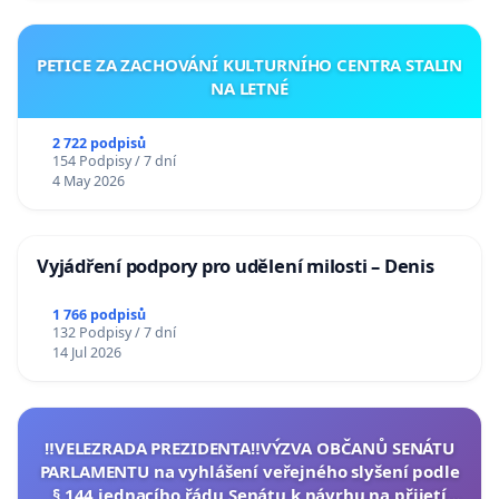
PETICE ZA ZACHOVÁNÍ KULTURNÍHO CENTRA STALIN
NA LETNÉ
2 722 podpisů
154 Podpisy / 7 dní
4 May 2026
Vyjádření podpory pro udělení milosti – Denis
1 766 podpisů
132 Podpisy / 7 dní
14 Jul 2026
‼️VELEZRADA PREZIDENTA‼️VÝZVA OBČANŮ SENÁTU
PARLAMENTU na vyhlášení veřejného slyšení podle
§ 144 jednacího řádu Senátu k návrhu na přijetí