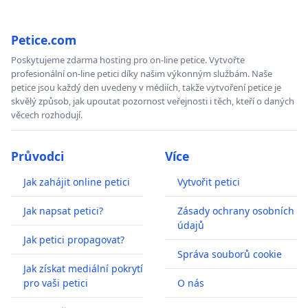
Petice.com
Poskytujeme zdarma hosting pro on-line petice. Vytvořte
profesionální on-line petici díky našim výkonným službám. Naše
petice jsou každý den uvedeny v médiích, takže vytvoření petice je
skvělý způsob, jak upoutat pozornost veřejnosti i těch, kteří o daných
věcech rozhodují.
Průvodci
Více
Jak zahájit online petici
Vytvořit petici
Jak napsat petici?
Zásady ochrany osobních
údajů
Jak petici propagovat?
Správa souborů cookie
Jak získat mediální pokrytí
pro vaši petici
O nás