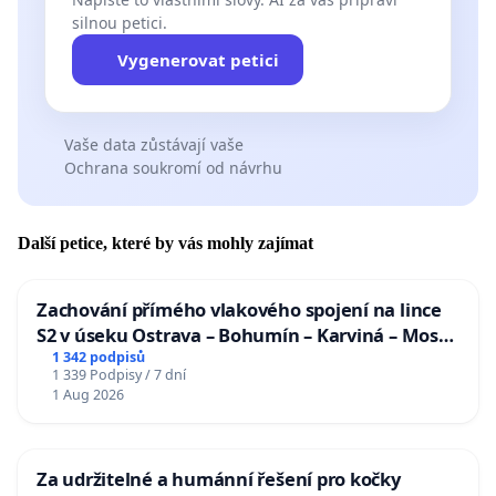
silnou petici.
Vygenerovat petici
Vaše data zůstávají vaše
Ochrana soukromí od návrhu
Další petice, které by vás mohly zajímat
Zachování přímého vlakového spojení na lince
S2 v úseku Ostrava – Bohumín – Karviná – Mosty
u Jablunkova
1 342 podpisů
1 339 Podpisy / 7 dní
1 Aug 2026
Za udržitelné a humánní řešení pro kočky