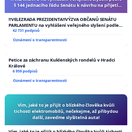
§ 144 jednacího řádu Senátu k návrhu na přijetí
usnesení k podání ústavní žaloby na prezidenta
republiky
‼️VELEZRADA PREZIDENTA‼️VÝZVA OBČANŮ SENÁTU
PARLAMENTU na vyhlášení veřejného slyšení podle §
144 jednacího řádu Senátu k návrhu na přijetí
42 731 podpisů
usnesení k podání ústavní žaloby na prezidenta
Oznámení o transparentnosti
republiky
Petice za záchranu Kuklenských rondelů v Hradci
Králové
6 959 podpisů
Oznámení o transparentnosti
Vím, jaké to je přijít o blízkého člověka kvůli
tichosti elektromobilů, nečekejme, až přibydou
další, zaveďme slyšitelná auta!
Vím, jaké to je přijít o blízkého člověka kvůli tichosti