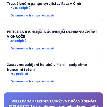
Trest členům gangu týrající zvířata v Číně
7 748 podpisů
Oznámení o transparentnosti
PETICE ZA RYCHLEJŠÍ A ÚČINNĚJŠÍ OCHRANU ZVÍŘAT
V OHROŽE
29 podpisů
Oznámení o transparentnosti
Zastavme zabíjení holubů v Plzni – podpořme
humánní řešení
787 podpisů
Oznámení o transparentnosti
‼️VELEZRADA PREZIDENTA‼️VÝZVA OBČANŮ SENÁTU
PARLAMENTU na vyhlášení veřejného slyšení podle