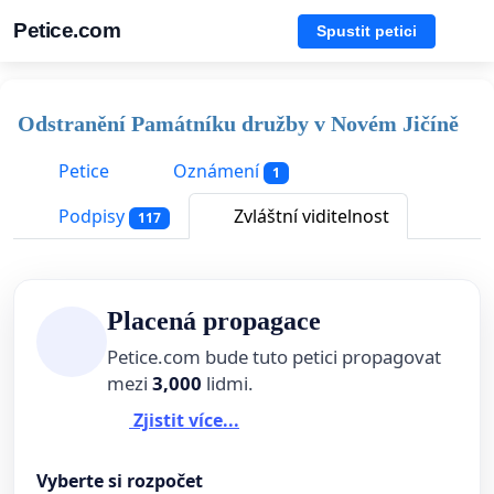
Petice.com
Spustit petici
Odstranění Památníku družby v Novém Jičíně
Petice
Oznámení
1
Podpisy
Zvláštní viditelnost
117
Placená propagace
Petice.com bude tuto petici propagovat
mezi
3,000
lidmi.
Zjistit více...
Vyberte si rozpočet