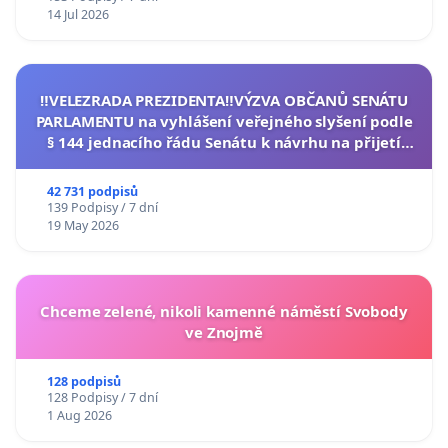
14 Jul 2026
‼️VELEZRADA PREZIDENTA‼️VÝZVA OBČANŮ SENÁTU
PARLAMENTU na vyhlášení veřejného slyšení podle
§ 144 jednacího řádu Senátu k návrhu na přijetí
usnesení k podání ústavní žaloby na prezidenta
republiky
42 731 podpisů
139 Podpisy / 7 dní
19 May 2026
Chceme zelené, nikoli kamenné náměstí Svobody
ve Znojmě
128 podpisů
128 Podpisy / 7 dní
1 Aug 2026