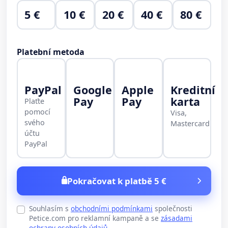
5 €
10 €
20 €
40 €
80 €
Platební metoda
PayPal
Google
Apple
Kreditní
Pay
Pay
karta
Plaťte
pomocí
Visa,
svého
Mastercard
účtu
PayPal
Pokračovat k platbě 5 €
Souhlasím s
obchodními podmínkami
společnosti
Petice.com pro reklamní kampaně a se
zásadami
ochrany osobních údajů
.