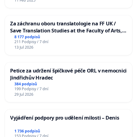
11 Feb 2025
Za záchranu oboru translatologie na FF UK /
Save Translation Studies at the Faculty of Arts,
Charles University
8 177 podpisů
211 Podpisy / 7 dní
13 Jul 2026
Petice za udržení špičkové péče ORL v nemocnici
Jindřichův Hradec
384 podpisů
199 Podpisy / 7 dní
29 Jul 2026
Vyjádření podpory pro udělení milosti – Denis
1 736 podpisů
153 Podpisy / 7 dní