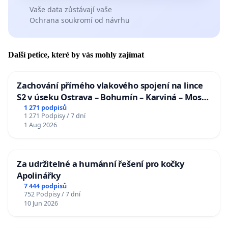
Vaše data zůstávají vaše
Ochrana soukromí od návrhu
Další petice, které by vás mohly zajímat
Zachování přímého vlakového spojení na lince
S2 v úseku Ostrava – Bohumín – Karviná – Mosty
u Jablunkova
1 271 podpisů
1 271 Podpisy / 7 dní
1 Aug 2026
Za udržitelné a humánní řešení pro kočky
Apolinářky
7 444 podpisů
752 Podpisy / 7 dní
10 Jun 2026