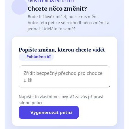
SPUSŤTE VLASTNÍ PETICI
Chcete něco změnit?
Bude-li člověk mlčet, nic se nezmění.
Autor této petice se rozhodl něco změnit a
jednat. Uděláte to samé?
Popište změnu, kterou chcete vidět
Poháněno AI
Napište to vlastními slovy. AI za vás připraví
silnou petici.
Vygenerovat petici