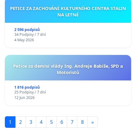
PETICE ZA ZACHOVÁNÍ KULTURNÍHO CENTRA STALIN
NA LETNÉ
2 596 podpisů
34 Podpisy / 7 dní
4 May 2026
Petice za demisi vlády Ing. Andreje Babiše, SPD a
Motoristů
1 816 podpisů
25 Podpisy / 7 dní
12 Jun 2026
1
2
3
4
5
6
7
8
»