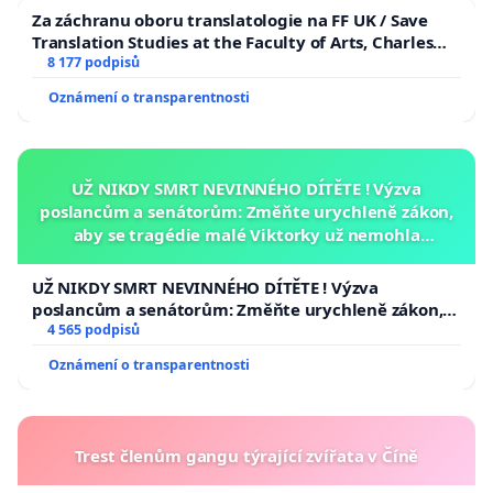
Za záchranu oboru translatologie na FF UK / Save
Translation Studies at the Faculty of Arts, Charles
University
8 177 podpisů
Oznámení o transparentnosti
UŽ NIKDY SMRT NEVINNÉHO DÍTĚTE ! Výzva
poslancům a senátorům: Změňte urychleně zákon,
aby se tragédie malé Viktorky už nemohla
opakovat!
UŽ NIKDY SMRT NEVINNÉHO DÍTĚTE ! Výzva
poslancům a senátorům: Změňte urychleně zákon,
aby se tragédie malé Viktorky už nemohla opakovat!
4 565 podpisů
Oznámení o transparentnosti
Trest členům gangu týrající zvířata v Číně