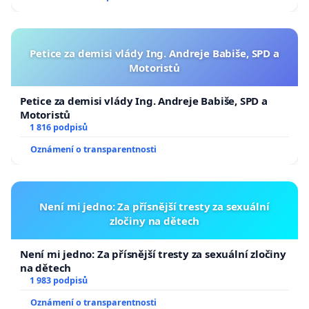
Petice za demisi vlády Ing. Andreje Babiše, SPD a
Motoristů
Petice za demisi vlády Ing. Andreje Babiše, SPD a
Motoristů
1 816 podpisů
Oznámení o transparentnosti
Není mi jedno: Za přísnější tresty za sexuální
zločiny na dětech
Není mi jedno: Za přísnější tresty za sexuální zločiny
na dětech
1 983 podpisů
Oznámení o transparentnosti