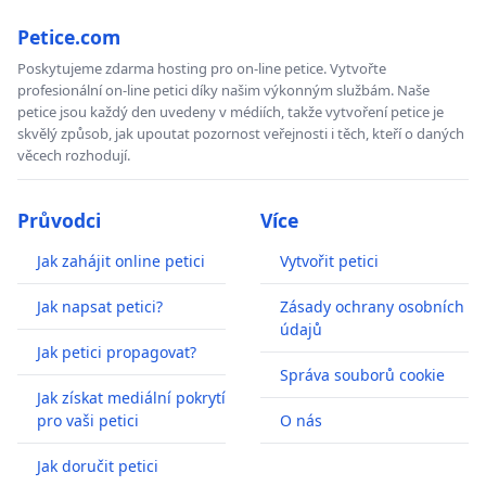
Petice.com
Poskytujeme zdarma hosting pro on-line petice. Vytvořte
profesionální on-line petici díky našim výkonným službám. Naše
petice jsou každý den uvedeny v médiích, takže vytvoření petice je
skvělý způsob, jak upoutat pozornost veřejnosti i těch, kteří o daných
věcech rozhodují.
Průvodci
Více
Jak zahájit online petici
Vytvořit petici
Jak napsat petici?
Zásady ochrany osobních
údajů
Jak petici propagovat?
Správa souborů cookie
Jak získat mediální pokrytí
pro vaši petici
O nás
Jak doručit petici