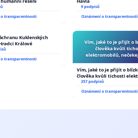
humánní řešení
Havla
sů
9 podpisů
o transparentnosti
Oznámení o transparentnosti
záchranu Kuklenských
Vím, jaké to je přijít o 
Hradci Králové
člověka kvůli ticho
isů
elektromobilů, nečeke
o transparentnosti
přibydou další, zaveďme 
auta!
Vím, jaké to je přijít o blíz
člověka kvůli tichosti elek
nečekejme, až přibydou dal
257 podpisů
zaveďme slyšitelná auta!
Oznámení o transparentnosti