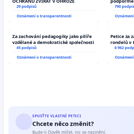
OCHRANU ZVÍŘAT V OHROŽE
podpořme 
29 podpisů
790 podpi
Oznámení o transparentnosti
Oznámení 
Za zachování pedagogiky jako pilíře
Petice za 
vzdělané a demokratické společnosti
rondelů v 
45 podpisů
6 962 podp
Oznámení o transparentnosti
Oznámení 
SPUSŤTE VLASTNÍ PETICI
Chcete něco změnit?
Bude-li člověk mlčet, nic se nezmění.