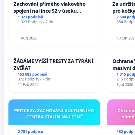
Zachování přímého vlakového
Za udržit
spojení na lince S2 v úseku
pro kočky
Ostrava – Bohumín – Karviná –
1 323 podpisů
7 504 pod
1 323 Podpisy / 7 dní
684 Podpis
Mosty u Jablunkova
1 Aug 2026
10 Jun 202
ŽÁDÁME VYŠŠÍ TRESTY ZA TÝRÁNÍ
Ochrana 
ZVÍŘAT
masivní 
153 683 podpisů
1 315 pod
372 Podpisy / 7 dní
215 Podpis
11 Feb 2025
3 Jul 2026
PETICE ZA ZACHOVÁNÍ KULTURNÍHO
Chceme 
CENTRA STALIN NA LETNÉ
náměs
2 701 podpisů
132 podpi