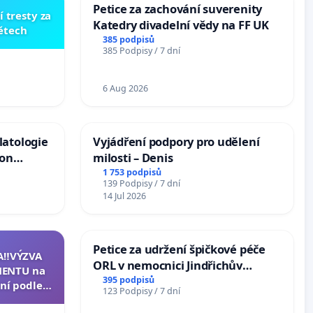
Petice za zachování suverenity
í tresty za
Katedry divadelní vědy na FF UK
dětech
385 podpisů
385 Podpisy / 7 dní
6 Aug 2026
latologie
Vyjádření podpory pro udělení
ion
milosti – Denis
Arts,
1 753 podpisů
139 Podpisy / 7 dní
14 Jul 2026
Petice za udržení špičkové péče
A‼️VÝZVA
ORL v nemocnici Jindřichův
ENTU na
Hradec
395 podpisů
ní podle §
123 Podpisy / 7 dní
u k návrhu