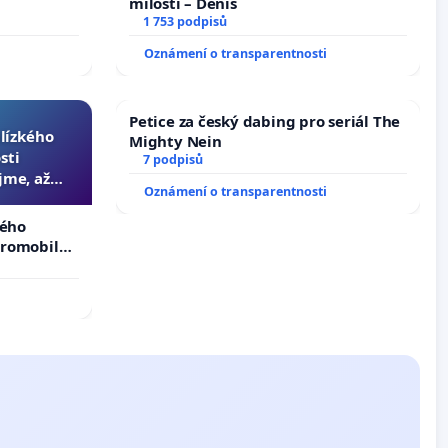
milosti – Denis
1 753 podpisů
Oznámení o transparentnosti
Petice za český dabing pro seriál The
blízkého
Mighty Nein
sti
7 podpisů
jme, až
Oznámení o transparentnosti
slyšitelná
kého
tromobilů,
ší,