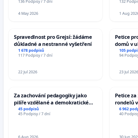
136 Podpisy / 7 dní
132 Podpis
4 May 2026
1 Aug 202
Spravedlnost pro Grejsí: žádáme
Petice pr
důkladné a nestranné vyšetření
domů v ul
Pardubic
1 678 podpisů
105 podpi
117 Podpisy / 7 dní
94 Podpisy
22 Jul 2026
23 Jul 202
Za zachování pedagogiky jako
Petice z
pilíře vzdělané a demokratické
rondelů v
společnosti
45 podpisů
6 962 pod
45 Podpisy / 7 dní
40 Podpisy
6 Aug 2026
30 Jun 202