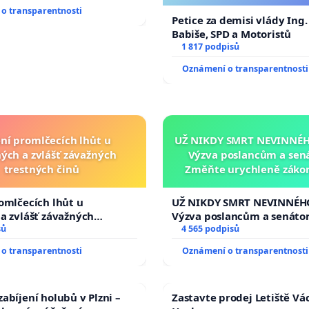
o transparentnosti
Petice za demisi vlády Ing
Babiše, SPD a Motoristů
1 817 podpisů
Oznámení o transparentnosti
ní promlčecích lhůt u
UŽ NIKDY SMRT NEVINNÉHO
ých a zvlášť závažných
Výzva poslancům a sen
trestných činů
Změňte urychleně zákon
tragédie malé Viktorky 
opakovat!
omlčecích lhůt u
UŽ NIKDY SMRT NEVINNÉHO
a zvlášť závažných
Výzva poslancům a senáto
činů
sů
Změňte urychleně zákon, a
4 565 podpisů
tragédie malé Viktorky už
o transparentnosti
Oznámení o transparentnosti
opakovat!
abíjení holubů v Plzni –
Zastavte prodej Letiště Vá