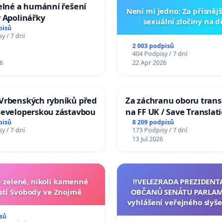
elné a humánní řešení
Není mi jedno: Za přísnějš
 Apolinářky
sexuální zločiny na 
pisů
y / 7 dní
2 003 podpisů
404 Podpisy / 7 dní
6
22 Apr 2026
Vrbenských rybníků před
Za záchranu oboru trans
developerskou zástavbou
na FF UK / Save Translat
Studies at the Faculty of 
pisů
8 209 podpisů
y / 7 dní
173 Podpisy / 7 dní
Charles University
13 Jul 2026
zelené, nikoli kamenné
‼️VELEZRADA PREZIDENT
tí Svobody ve Znojmě
OBČANŮ SENÁTU PARLAM
vyhlášení veřejného slyše
144 jednacího řádu Senát
sů