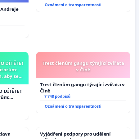
Oznámení o transparentnosti
. Andreje
 DÍTĚTE !
Trest členům gangu týrající zvířata
átorům:
v Číně
, aby se
už nemohla
Trest členům gangu týrající zvířata v
Číně
 DÍTĚTE !
7 748 podpisů
rům:
by se
Oznámení o transparentnosti
 nemohla
clava
Vyjádření podpory pro udělení