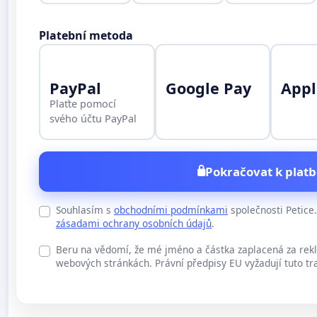
Platební metoda
PayPal
Google Pay
Appl
Plaťte pomocí
svého účtu PayPal
Pokračovat k platb
Souhlasím s
obchodními podmínkami
společnosti Petic
zásadami ochrany osobních údajů
.
Beru na vědomí, že mé jméno a částka zaplacená za rek
webových stránkách. Právní předpisy EU vyžadují tuto tr