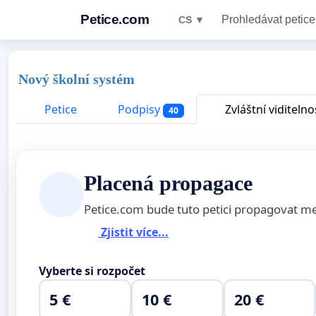
Petice.com
Prohledávat petice
CS ▼
Nový školní systém
Petice
Podpisy
Zvláštní viditelno
40
Placená propagace
Petice.com bude tuto petici propagovat m
Zjistit více...
Vyberte si rozpočet
5 €
10 €
20 €