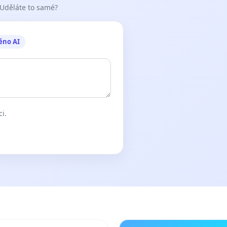
 Uděláte to samé?
ěno AI
ci.