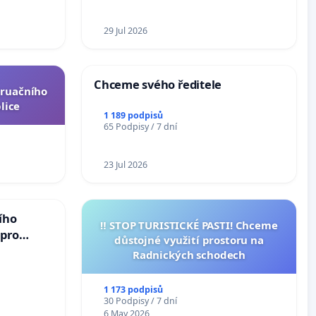
ní ústavní
epubliky
29 Jul 2026
Chceme svého ředitele
truačního
lice
1 189 podpisů
65 Podpisy / 7 dní
23 Jul 2026
ího
‼️ STOP TURISTICKÉ PASTI! Chceme
 pro
důstojné využití prostoru na
vedlivý
Radnických schodech
1 173 podpisů
30 Podpisy / 7 dní
6 May 2026