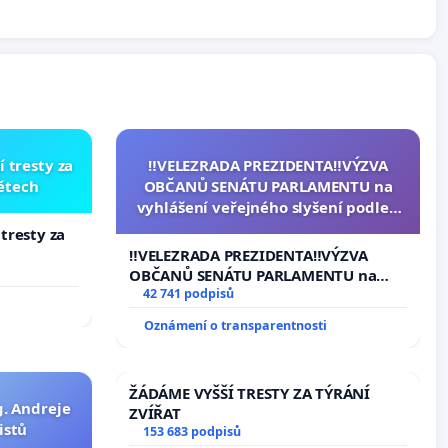
í tresty za
‼️VELEZRADA PREZIDENTA‼️VÝZVA
dětech
OBČANŮ SENÁTU PARLAMENTU na
vyhlášení veřejného slyšení podle §
144 jednacího řádu Senátu k návrhu
 tresty za
na přijetí usnesení k podání ústavní
‼️VELEZRADA PREZIDENTA‼️VÝZVA
žaloby na prezidenta republiky
OBČANŮ SENÁTU PARLAMENTU na
vyhlášení veřejného slyšení podle §
42 741 podpisů
144 jednacího řádu Senátu k návrhu
Oznámení o transparentnosti
na přijetí usnesení k podání ústavní
žaloby na prezidenta republiky
ŽÁDÁME VYŠŠÍ TRESTY ZA TÝRÁNÍ
g. Andreje
ZVÍŘAT
istů
153 683 podpisů