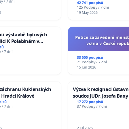
na přijetí usnesení k podá
y / 7 dní
42 741 podpisů
žaloby na prezidenta r
125 Podpisy / 7 dní
6
19 May 2026
oti výstavbě bytových
Petice za zavedení mens
ici K Polabinám v
volna v České repub
ích
sů
 / 7 dní
33 505 podpisů
71 Podpisy / 7 dní
6
15 Jun 2026
a záchranu Kuklenských
Výzva k rezignaci ústavn
 Hradci Králové
soudce JUDr. Josefa Baxy
ohrožení důvěry ve spra
pisů
17 272 podpisů
 / 7 dní
37 Podpisy / 7 dní
proces
6
2 Jul 2026