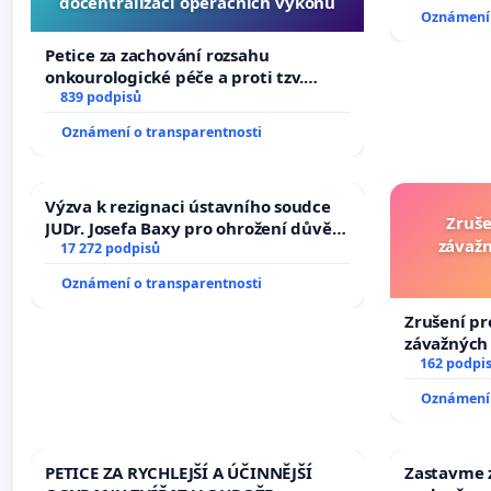
docentralizaci operačních výkonů
Oznámení 
Petice za zachování rozsahu
onkourologické péče a proti tzv.
docentralizaci operačních výkonů
839 podpisů
Oznámení o transparentnosti
Výzva k rezignaci ústavního soudce
Zruše
JUDr. Josefa Baxy pro ohrožení důvěry
závažn
ve spravedlivý proces
17 272 podpisů
Oznámení o transparentnosti
Zrušení pr
závažných 
trestných 
162 podpi
Oznámení 
PETICE ZA RYCHLEJŠÍ A ÚČINNĚJŠÍ
Zastavme z