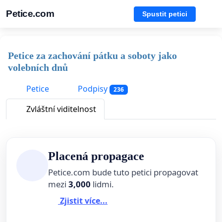
Petice.com
Spustit petici
Petice za zachování pátku a soboty jako
volebních dnů
Petice
Podpisy
236
Zvláštní viditelnost
Placená propagace
Petice.com bude tuto petici propagovat
mezi
3,000
lidmi.
Zjistit více...