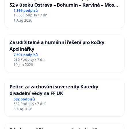
S2 v úseku Ostrava – Bohumín – Karviná – Mosty
u Jablunkova
1 366 podpisů
1 356 Podpisy / 7 dní
1 Aug 2026
Za udržitelné a humánní řešení pro kočky
Apolinářky
7 591 podpisů
586 Podpisy / 7 dní
10 Jun 2026
Petice za zachování suverenity Katedry
divadelní vědy na FF UK
582 podpisů
582 Podpisy / 7 dní
6 Aug 2026