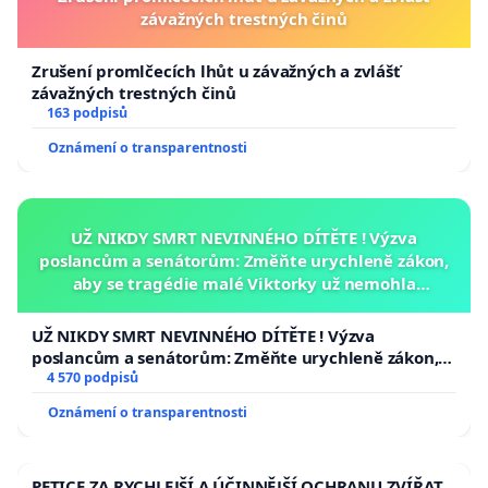
závažných trestných činů
Zrušení promlčecích lhůt u závažných a zvlášť
závažných trestných činů
163 podpisů
Oznámení o transparentnosti
UŽ NIKDY SMRT NEVINNÉHO DÍTĚTE ! Výzva
poslancům a senátorům: Změňte urychleně zákon,
aby se tragédie malé Viktorky už nemohla
opakovat!
UŽ NIKDY SMRT NEVINNÉHO DÍTĚTE ! Výzva
poslancům a senátorům: Změňte urychleně zákon,
aby se tragédie malé Viktorky už nemohla opakovat!
4 570 podpisů
Oznámení o transparentnosti
PETICE ZA RYCHLEJŠÍ A ÚČINNĚJŠÍ OCHRANU ZVÍŘAT