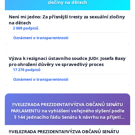
zločiny na dětech
Není mi jedno: Za přísnější tresty za sexuální zločiny
na dětech
2 069 podpisů
Oznámení o transparentnosti
Výzva k rezignaci ústavního soudce JUDr. Josefa Baxy
pro ohrožení důvěry ve spravedlivý proces
17 276 podpisů
Oznámení o transparentnosti
‼️VELEZRADA PREZIDENTA‼️VÝZVA OBČANŮ SENÁTU
PARLAMENTU na vyhlášení veřejného slyšení podle
§ 144 jednacího řádu Senátu k návrhu na přijetí
usnesení k podání ústavní žaloby na prezidenta
republiky
‼️VELEZRADA PREZIDENTA‼️VÝZVA OBČANŮ SENÁTU