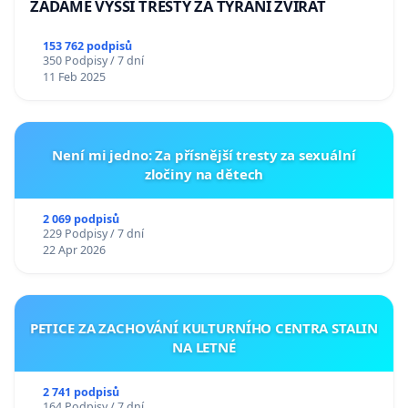
ŽÁDÁME VYŠŠÍ TRESTY ZA TÝRÁNÍ ZVÍŘAT
153 762 podpisů
350 Podpisy / 7 dní
11 Feb 2025
Není mi jedno: Za přísnější tresty za sexuální
zločiny na dětech
2 069 podpisů
229 Podpisy / 7 dní
22 Apr 2026
PETICE ZA ZACHOVÁNÍ KULTURNÍHO CENTRA STALIN
NA LETNÉ
2 741 podpisů
164 Podpisy / 7 dní