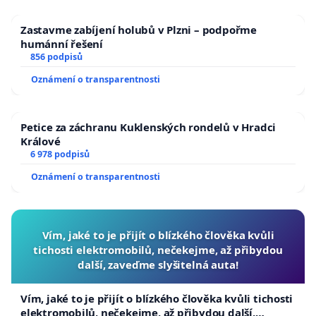
Zastavme zabíjení holubů v Plzni – podpořme
humánní řešení
856 podpisů
Oznámení o transparentnosti
Petice za záchranu Kuklenských rondelů v Hradci
Králové
6 978 podpisů
Oznámení o transparentnosti
Vím, jaké to je přijít o blízkého člověka kvůli
tichosti elektromobilů, nečekejme, až přibydou
další, zaveďme slyšitelná auta!
Vím, jaké to je přijít o blízkého člověka kvůli tichosti
elektromobilů, nečekejme, až přibydou další,