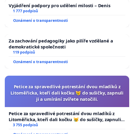
Vyjádření podpory pro udělení milosti – Denis
1 777 podpisů
Oznámení o transparentnosti
Za zachování pedagogiky jako pilíře vzdělané a
demokratické společnosti
119 podpisů
Oznámení o transparentnosti
Petice za spravedlivé potrestání dvou mladíků z
Litoměřicka, kteří dali kočku 😿 do sušičky, zapnuli
ji a umírání zvířete natočili.
Petice za spravedlivé potrestání dvou mladíků z
Litoměřicka, kteří dali kočku 😿 do sušičky, zapnuli ji
a umírání zvířete natočili.
3 755 podpisů