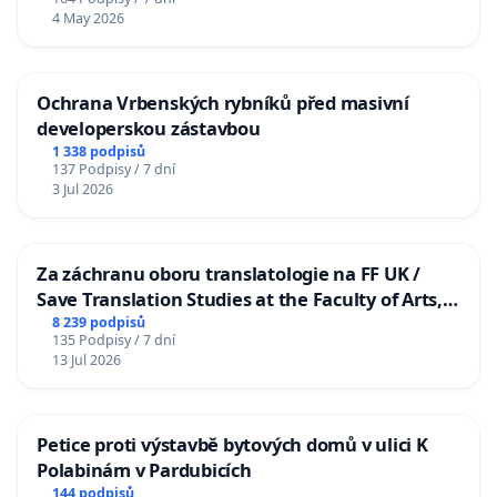
4 May 2026
Ochrana Vrbenských rybníků před masivní
developerskou zástavbou
1 338 podpisů
137 Podpisy / 7 dní
3 Jul 2026
Za záchranu oboru translatologie na FF UK /
Save Translation Studies at the Faculty of Arts,
Charles University
8 239 podpisů
135 Podpisy / 7 dní
13 Jul 2026
Petice proti výstavbě bytových domů v ulici K
Polabinám v Pardubicích
144 podpisů