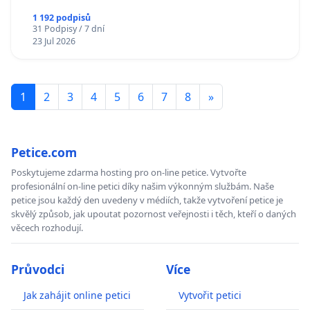
1 192 podpisů
31 Podpisy / 7 dní
23 Jul 2026
1
2
3
4
5
6
7
8
»
Petice.com
Poskytujeme zdarma hosting pro on-line petice. Vytvořte
profesionální on-line petici díky našim výkonným službám. Naše
petice jsou každý den uvedeny v médiích, takže vytvoření petice je
skvělý způsob, jak upoutat pozornost veřejnosti i těch, kteří o daných
věcech rozhodují.
Průvodci
Více
Jak zahájit online petici
Vytvořit petici