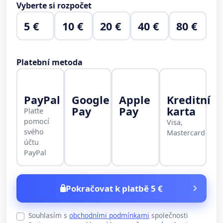
Vyberte si rozpočet
5 €
10 €
20 €
40 €
80 €
Platební metoda
PayPal
Google
Apple
Kreditní
Pay
Pay
karta
Plaťte
pomocí
Visa,
svého
Mastercard
účtu
PayPal
Pokračovat k platbě 5 €
Souhlasím s
obchodními podmínkami
společnosti