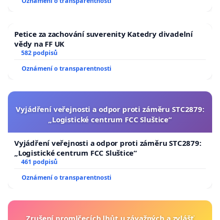
Oznámení o transparentnosti
Petice za zachování suverenity Katedry divadelní
vědy na FF UK
582 podpisů
Oznámení o transparentnosti
Vyjádření veřejnosti a odpor proti záměru STC2879:
„Logistické centrum FCC Sluštice“
Vyjádření veřejnosti a odpor proti záměru STC2879:
„Logistické centrum FCC Sluštice“
461 podpisů
Oznámení o transparentnosti
Zrušení promlčecích lhůt u závažných a zvlášť