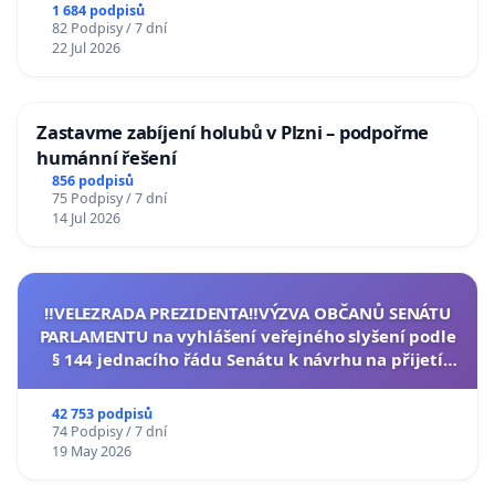
1 684 podpisů
82 Podpisy / 7 dní
22 Jul 2026
Zastavme zabíjení holubů v Plzni – podpořme
humánní řešení
856 podpisů
75 Podpisy / 7 dní
14 Jul 2026
‼️VELEZRADA PREZIDENTA‼️VÝZVA OBČANŮ SENÁTU
PARLAMENTU na vyhlášení veřejného slyšení podle
§ 144 jednacího řádu Senátu k návrhu na přijetí
usnesení k podání ústavní žaloby na prezidenta
republiky
42 753 podpisů
74 Podpisy / 7 dní
19 May 2026