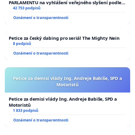
PARLAMENTU na vyhlášení veřejného slyšení podle §
144 jednacího řádu Senátu k návrhu na přijetí
42 753 podpisů
usnesení k podání ústavní žaloby na prezidenta
Oznámení o transparentnosti
republiky
Petice za český dabing pro seriál The Mighty Nein
8 podpisů
Oznámení o transparentnosti
Petice za demisi vlády Ing. Andreje Babiše, SPD a
Motoristů
Petice za demisi vlády Ing. Andreje Babiše, SPD a
Motoristů
1 833 podpisů
Oznámení o transparentnosti