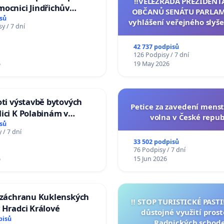
‼️VELEZRADA PREZIDENT
ocnici Jindřichův
OBČANŮ SENÁTU PARLAM
sů
vyhlášení veřejného slyše
y / 7 dní
144 jednacího řádu Senát
na přijetí usnesení k podá
42 737 podpisů
žaloby na prezidenta r
126 Podpisy / 7 dní
6
19 May 2026
oti výstavbě bytových
Petice za zavedení mens
ici K Polabinám v
volna v České repub
ích
sů
 / 7 dní
33 502 podpisů
76 Podpisy / 7 dní
6
15 Jun 2026
a záchranu Kuklenských
‼️ STOP TURISTICKÉ PAST
 Hradci Králové
důstojné využití pros
pisů
Radnických schod