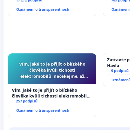
ve spravedlivý proces
17 272 podpisů
789 podpi
Oznámení o transparentnosti
Oznámení 
Zastavte p
Vím, jaké to je přijít o blízkého
Havla
člověka kvůli tichosti
9 podpisů
elektromobilů, nečekejme, až
Oznámení 
přibydou další, zaveďme slyšitelná
auta!
Vím, jaké to je přijít o blízkého
člověka kvůli tichosti elektromobilů,
nečekejme, až přibydou další,
257 podpisů
zaveďme slyšitelná auta!
Oznámení o transparentnosti