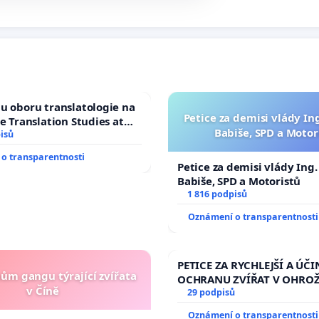
u oboru translatologie na
Petice za demisi vlády In
ve Translation Studies at
Babiše, SPD a Motor
 of Arts, Charles
isů
o transparentnosti
Petice za demisi vlády Ing
Babiše, SPD a Motoristů
1 816 podpisů
Oznámení o transparentnosti
PETICE ZA RYCHLEJŠÍ A ÚČI
nům gangu týrající zvířata
OCHRANU ZVÍŘAT V OHRO
v Číně
29 podpisů
Oznámení o transparentnosti