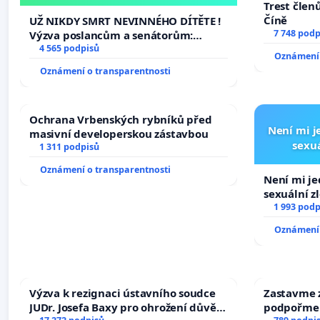
tragédie malé Viktorky už nemohla
Trest člen
opakovat!
Číně
UŽ NIKDY SMRT NEVINNÉHO DÍTĚTE !
7 748 podp
Výzva poslancům a senátorům:
Změňte urychleně zákon, aby se
4 565 podpisů
Oznámení 
tragédie malé Viktorky už nemohla
Oznámení o transparentnosti
opakovat!
Ochrana Vrbenských rybníků před
Není mi je
masivní developerskou zástavbou
sexuá
1 311 podpisů
Oznámení o transparentnosti
Není mi jed
sexuální z
1 993 podp
Oznámení 
Výzva k rezignaci ústavního soudce
Zastavme z
JUDr. Josefa Baxy pro ohrožení důvěry
podpořme 