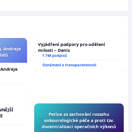
Vyjádření podpory pro udělení
g. Andreje
milosti – Denis
istů
1 748 podpisů
Oznámení o transparentnosti
. Andreje
NNĚJŠÍ
Petice za zachování rozsahu
ŽE
onkourologické péče a proti tzv.
docentralizaci operačních výkonů