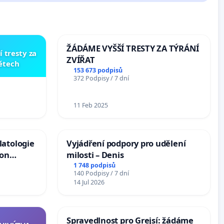
ŽÁDÁME VYŠŠÍ TRESTY ZA TÝRÁNÍ
í tresty za
ZVÍŘAT
dětech
153 673 podpisů
372 Podpisy / 7 dní
11 Feb 2025
latologie
Vyjádření podpory pro udělení
ion
milosti – Denis
Arts,
1 748 podpisů
140 Podpisy / 7 dní
14 Jul 2026
Spravedlnost pro Grejsí: žádáme