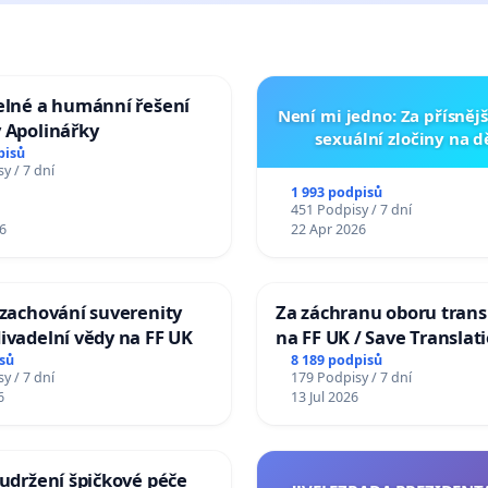
elné a humánní řešení
Není mi jedno: Za přísnějš
 Apolinářky
sexuální zločiny na 
pisů
y / 7 dní
1 993 podpisů
451 Podpisy / 7 dní
6
22 Apr 2026
 zachování suverenity
Za záchranu oboru trans
ivadelní vědy na FF UK
na FF UK / Save Translat
Studies at the Faculty of 
sů
8 189 podpisů
y / 7 dní
179 Podpisy / 7 dní
Charles University
6
13 Jul 2026
 udržení špičkové péče