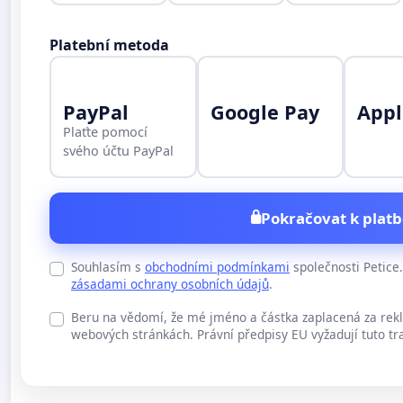
Platební metoda
PayPal
Google Pay
Appl
Plaťte pomocí
svého účtu PayPal
Pokračovat k platb
Souhlasím s
obchodními podmínkami
společnosti Petic
zásadami ochrany osobních údajů
.
Beru na vědomí, že mé jméno a částka zaplacená za rek
webových stránkách. Právní předpisy EU vyžadují tuto tr