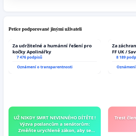
Petice podporované jinými uživateli
Za udržitelné a humánní řešení pro
Za záchran
kočky Apolinářky
FF UK / Sa
7 476 podpisů
the Faculty
8 189 podp
University
Oznámení o transparentnosti
Oznámení 
UŽ NIKDY SMRT NEVINNÉHO DÍTĚTE !
Trest čle
Výzva poslancům a senátorům:
Změňte urychleně zákon, aby se