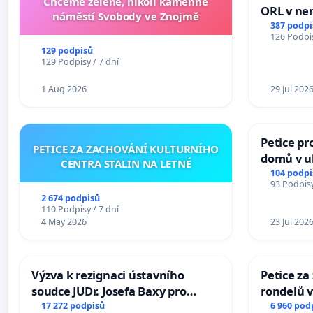
Chceme zelené, nikoli kamenné
ORL v nem
náměstí Svobody ve Znojmě
Hradec
387 podpi
126 Podpis
129 podpisů
129 Podpisy / 7 dní
1 Aug 2026
29 Jul 202
Petice pr
PETICE ZA ZACHOVÁNÍ KULTURNÍHO
domů v ul
CENTRA STALIN NA LETNÉ
Pardubic
104 podpi
93 Podpisy
2 674 podpisů
110 Podpisy / 7 dní
4 May 2026
23 Jul 202
Výzva k rezignaci ústavního
Petice z
soudce JUDr. Josefa Baxy pro
rondelů v
ohrožení důvěry ve spravedlivý
17 272 podpisů
6 960 pod