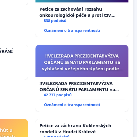
Petice za zachování rozsahu
onkourologické péče a proti tzv.
docentralizaci operačních výkonů
838 podpisů
Oznámení o transparentnosti
TÝRÁNÍ
‼️VELEZRADA PREZIDENTA‼️VÝZVA
OBČANŮ SENÁTU PARLAMENTU na
vyhlášení veřejného slyšení podle §
144 jednacího řádu Senátu k návrhu
na přijetí usnesení k podání ústavní
‼️VELEZRADA PREZIDENTA‼️VÝZVA
žaloby na prezidenta republiky
OBČANŮ SENÁTU PARLAMENTU na
vyhlášení veřejného slyšení podle §
42 737 podpisů
144 jednacího řádu Senátu k návrhu
Oznámení o transparentnosti
na přijetí usnesení k podání ústavní
žaloby na prezidenta republiky
Petice za záchranu Kuklenských
lhůt u
rondelů v Hradci Králové
važných