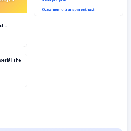
6 960 podpisů
Oznámení o transparentnosti
u
ých
seriál The