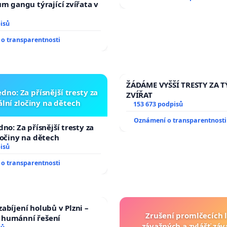
ům gangu týrající zvířata v
isů
o transparentnosti
ŽÁDÁME VYŠŠÍ TRESTY ZA 
dno: Za přísnější tresty za
ZVÍŘAT
lní zločiny na dětech
153 673 podpisů
Oznámení o transparentnosti
no: Za přísnější tresty za
ločiny na dětech
isů
o transparentnosti
abíjení holubů v Plzni –
Zrušení promlčecích 
humánní řešení
závažných a zvlášť zá