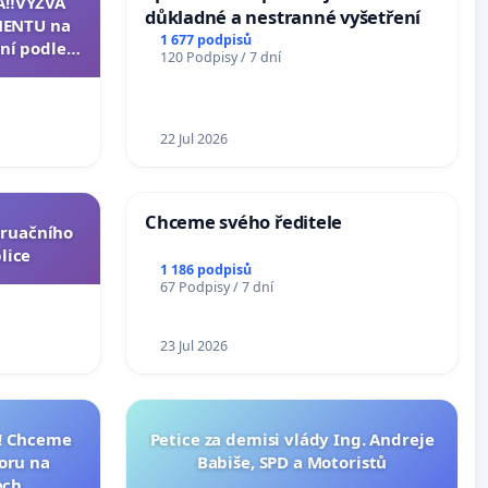
A‼️VÝZVA
důkladné a nestranné vyšetření
ENTU na
1 677 podpisů
ní podle §
120 Podpisy / 7 dní
u k návrhu
ní ústavní
epubliky
22 Jul 2026
Chceme svého ředitele
truačního
lice
1 186 podpisů
67 Podpisy / 7 dní
23 Jul 2026
I! Chceme
Petice za demisi vlády Ing. Andreje
toru na
Babiše, SPD a Motoristů
ech