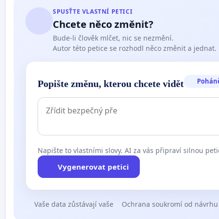
SPUSŤTE VLASTNÍ PETICI
Chcete něco změnit?
Bude-li člověk mlčet, nic se nezmění.
Autor této petice se rozhodl něco změnit a jednat.
Pohán
Popište změnu, kterou chcete vidět
Napište to vlastními slovy. AI za vás připraví silnou peti
Vygenerovat petici
Vaše data zůstávají vaše
Ochrana soukromí od návrhu