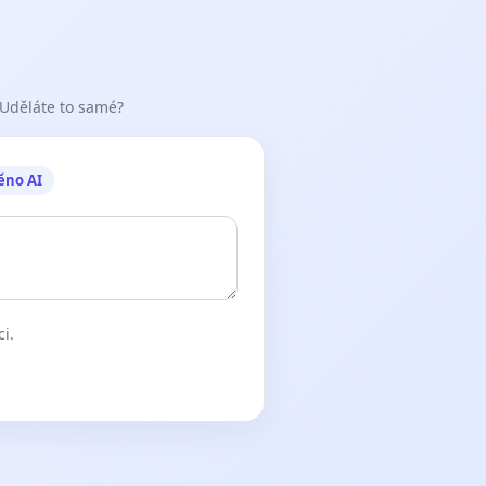
 Uděláte to samé?
ěno AI
ci.