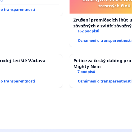
sů
trestných činů
o transparentnosti
Zrušení promlčecích lhůt 
závažných a zvlášť závažn
trestných činů
162 podpisů
Oznámení o transparentnosti
rodej Letiště Václava
Petice za český dabing pro 
Mighty Nein
7 podpisů
o transparentnosti
Oznámení o transparentnosti