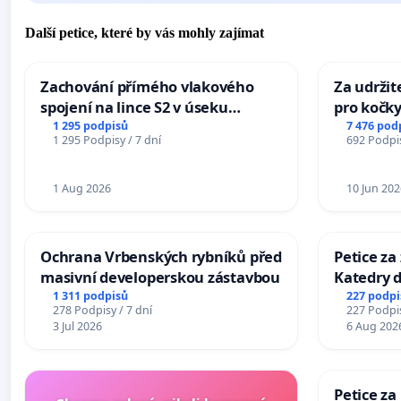
Další petice, které by vás mohly zajímat
Zachování přímého vlakového
Za udržit
spojení na lince S2 v úseku
pro kočky
Ostrava – Bohumín – Karviná –
1 295 podpisů
7 476 pod
1 295 Podpisy / 7 dní
692 Podpis
Mosty u Jablunkova
1 Aug 2026
10 Jun 202
Ochrana Vrbenských rybníků před
Petice za
masivní developerskou zástavbou
Katedry d
1 311 podpisů
227 podpi
278 Podpisy / 7 dní
227 Podpis
3 Jul 2026
6 Aug 202
Petice za