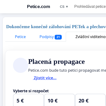
Petice.com
Prohledávat petice
CS ▼
Dokončeme konečně zálohování PETek a plechov
Petice
Podpisy
Zvláštní viditelno
21
Placená propagace
Petice.com bude tuto petici propagovat m
Zjistit více...
Vyberte si rozpočet
5 €
10 €
20 €