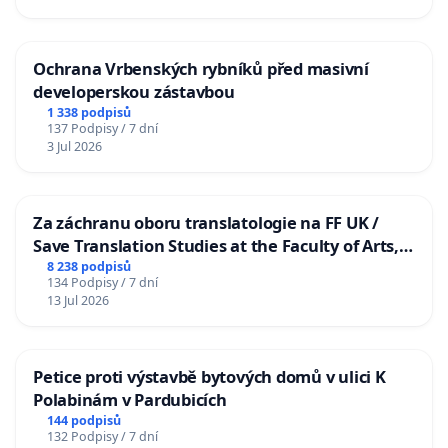
Ochrana Vrbenských rybníků před masivní
developerskou zástavbou
1 338 podpisů
137 Podpisy / 7 dní
3 Jul 2026
Za záchranu oboru translatologie na FF UK /
Save Translation Studies at the Faculty of Arts,
Charles University
8 238 podpisů
134 Podpisy / 7 dní
13 Jul 2026
Petice proti výstavbě bytových domů v ulici K
Polabinám v Pardubicích
144 podpisů
132 Podpisy / 7 dní