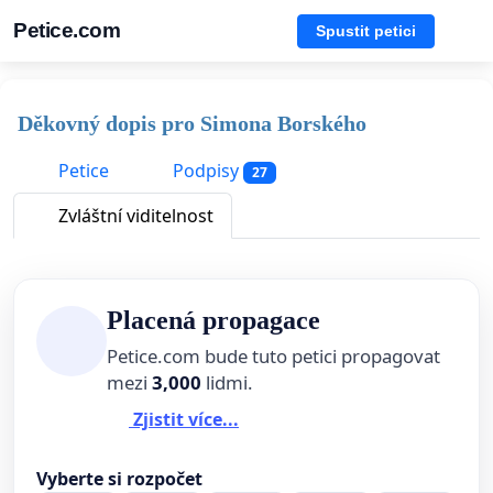
Petice.com
Spustit petici
Děkovný dopis pro Simona Borského
Petice
Podpisy
27
Zvláštní viditelnost
Placená propagace
Petice.com bude tuto petici propagovat
mezi
3,000
lidmi.
Zjistit více...
Vyberte si rozpočet