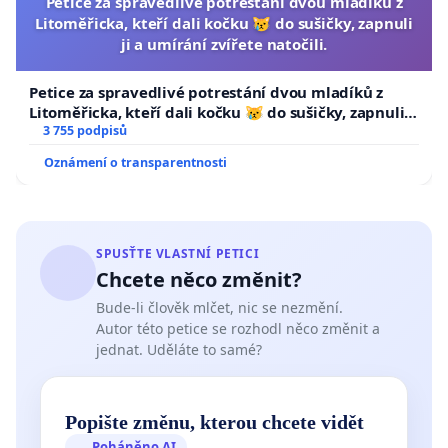
Petice za spravedlivé potrestání dvou mladíků z
Litoměřicka, kteří dali kočku 😿 do sušičky, zapnuli
ji a umírání zvířete natočili.
Petice za spravedlivé potrestání dvou mladíků z
Litoměřicka, kteří dali kočku 😿 do sušičky, zapnuli ji
a umírání zvířete natočili.
3 755 podpisů
Oznámení o transparentnosti
SPUSŤTE VLASTNÍ PETICI
Chcete něco změnit?
Bude-li člověk mlčet, nic se nezmění.
Autor této petice se rozhodl něco změnit a
jednat. Uděláte to samé?
Popište změnu, kterou chcete vidět
Poháněno AI