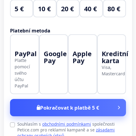
5 €
10 €
20 €
40 €
80 €
Platební metoda
PayPal
Google
Apple
Kreditní
Pay
Pay
karta
Plaťte
pomocí
Visa,
svého
Mastercard
účtu
PayPal
Pokračovat k platbě 5 €
Souhlasím s
obchodními podmínkami
společnosti
Petice.com pro reklamní kampaně a se
zásadami
ochrany osobních údajů
.