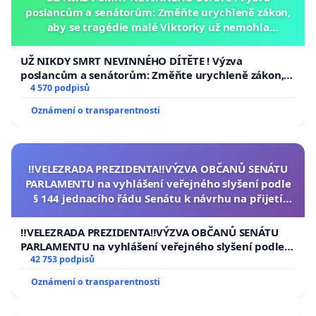
poslancům a senátorům: Změňte urychleně zákon,
aby se tragédie malé Viktorky už nemohla
opakovat!
UŽ NIKDY SMRT NEVINNÉHO DÍTĚTE ! Výzva
poslancům a senátorům: Změňte urychleně zákon,
aby se tragédie malé Viktorky už nemohla opakovat!
4 570 podpisů
Oznámení o transparentnosti
‼️VELEZRADA PREZIDENTA‼️VÝZVA OBČANŮ SENÁTU
PARLAMENTU na vyhlášení veřejného slyšení podle
§ 144 jednacího řádu Senátu k návrhu na přijetí
usnesení k podání ústavní žaloby na prezidenta
republiky
‼️VELEZRADA PREZIDENTA‼️VÝZVA OBČANŮ SENÁTU
PARLAMENTU na vyhlášení veřejného slyšení podle §
144 jednacího řádu Senátu k návrhu na přijetí
42 753 podpisů
usnesení k podání ústavní žaloby na prezidenta
Oznámení o transparentnosti
republiky