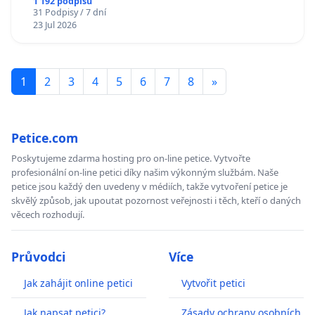
1 192 podpisů
31 Podpisy / 7 dní
23 Jul 2026
1
2
3
4
5
6
7
8
»
Petice.com
Poskytujeme zdarma hosting pro on-line petice. Vytvořte
profesionální on-line petici díky našim výkonným službám. Naše
petice jsou každý den uvedeny v médiích, takže vytvoření petice je
skvělý způsob, jak upoutat pozornost veřejnosti i těch, kteří o daných
věcech rozhodují.
Průvodci
Více
Jak zahájit online petici
Vytvořit petici
Jak napsat petici?
Zásady ochrany osobních