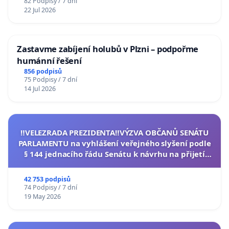
82 Podpisy / 7 dní
22 Jul 2026
Zastavme zabíjení holubů v Plzni – podpořme
humánní řešení
856 podpisů
75 Podpisy / 7 dní
14 Jul 2026
‼️VELEZRADA PREZIDENTA‼️VÝZVA OBČANŮ SENÁTU
PARLAMENTU na vyhlášení veřejného slyšení podle
§ 144 jednacího řádu Senátu k návrhu na přijetí
usnesení k podání ústavní žaloby na prezidenta
republiky
42 753 podpisů
74 Podpisy / 7 dní
19 May 2026