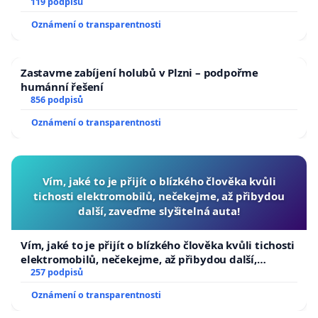
119 podpisů
Oznámení o transparentnosti
Zastavme zabíjení holubů v Plzni – podpořme
humánní řešení
856 podpisů
Oznámení o transparentnosti
Vím, jaké to je přijít o blízkého člověka kvůli
tichosti elektromobilů, nečekejme, až přibydou
další, zaveďme slyšitelná auta!
Vím, jaké to je přijít o blízkého člověka kvůli tichosti
elektromobilů, nečekejme, až přibydou další,
zaveďme slyšitelná auta!
257 podpisů
Oznámení o transparentnosti