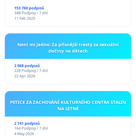
153 760 podpisů
348 Podpisy / 7 dní
11 Feb 2025
Není mi jedno: Za přísnější tresty za sexuální
zločiny na dětech
2 068 podpisů
228 Podpisy / 7 dní
22 Apr 2026
PETICE ZA ZACHOVÁNÍ KULTURNÍHO CENTRA STALIN
NA LETNÉ
2 741 podpisů
164 Podpisy / 7 dní
4 May 2026