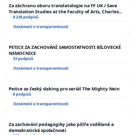
Za záchranu oboru translatologie na FF UK / Save
Translation Studies at the Faculty of Arts, Charles
University
8 238 podpisů
Oznámení o transparentnosti
PETICE ZA ZACHOVÁNÍ SAMOSTATNOSTI BÍLOVECKÉ
NEMOCNICE
33 podpisů
Oznámení o transparentnosti
Petice za český dabing pro seriál The Mighty Nein
8 podpisů
Oznámení o transparentnosti
Za zachování pedagogiky jako pilíře vzdělané a
demokratické společnosti