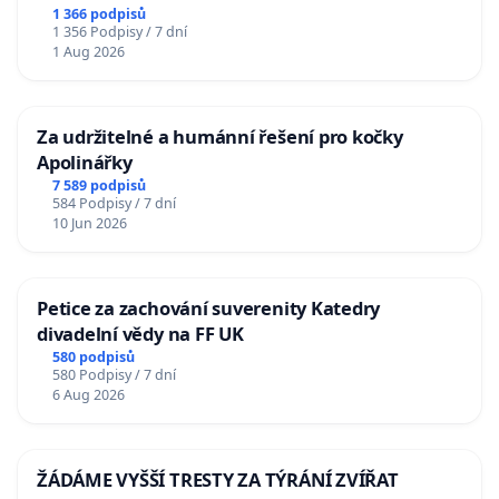
u Jablunkova
1 366 podpisů
1 356 Podpisy / 7 dní
1 Aug 2026
Za udržitelné a humánní řešení pro kočky
Apolinářky
7 589 podpisů
584 Podpisy / 7 dní
10 Jun 2026
Petice za zachování suverenity Katedry
divadelní vědy na FF UK
580 podpisů
580 Podpisy / 7 dní
6 Aug 2026
ŽÁDÁME VYŠŠÍ TRESTY ZA TÝRÁNÍ ZVÍŘAT