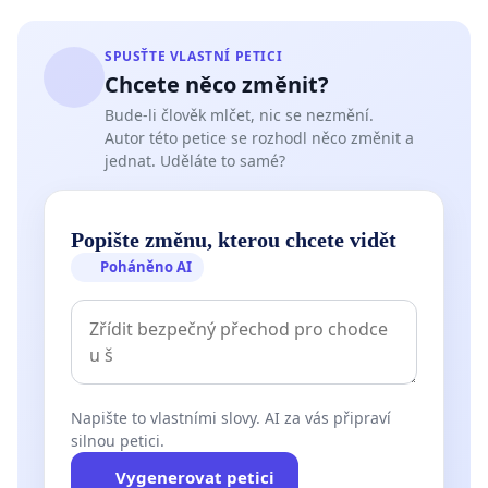
SPUSŤTE VLASTNÍ PETICI
Chcete něco změnit?
Bude-li člověk mlčet, nic se nezmění.
Autor této petice se rozhodl něco změnit a
jednat. Uděláte to samé?
Popište změnu, kterou chcete vidět
Poháněno AI
Napište to vlastními slovy. AI za vás připraví
silnou petici.
Vygenerovat petici