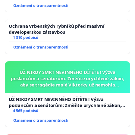
Oznámení o transparentnosti
Ochrana Vrbenských rybníků před masivní
developerskou zástavbou
1 310 podpisů
Oznámení o transparentnosti
UŽ NIKDY SMRT NEVINNÉHO DÍTĚTE ! Výzva
poslancům a senátorům: Změňte urychleně zákon,
aby se tragédie malé Viktorky už nemohla
opakovat!
UŽ NIKDY SMRT NEVINNÉHO DÍTĚTE ! Výzva
poslancům a senátorům: Změňte urychleně zákon,
aby se tragédie malé Viktorky už nemohla opakovat!
4 565 podpisů
Oznámení o transparentnosti