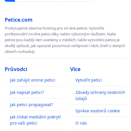
Petice.com
Poskytujeme zdarma hosting pro on-line petice. Vytvořte
profesionální on-line petici díky našim výkonným službám. Naše
petice jsou každý den uvedeny v médiích, takže vytvoření petice je
skvělý způsob, jak upoutat pozornost veřejnosti i těch, kteří o daných
věcech rozhodují.
Průvodci
Více
Jak zahájit online petici
Vytvořit petici
Jak napsat petici?
Zásady ochrany osobních
údajů
Jak petici propagovat?
Správa souborů cookie
Jak získat mediální pokrytí
pro vaši petici
O nás