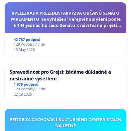
‼️VELEZRADA PREZIDENTA‼️VÝZVA OBČANŮ SENÁTU
PARLAMENTU na vyhlášení veřejného slyšení podle
§ 144 jednacího řádu Senátu k návrhu na přijetí
usnesení k podání ústavní žaloby na prezidenta
republiky
42 737 podpisů
129 Podpisy / 7 dní
19 May 2026
Spravedlnost pro Grejsí: žádáme důkladné a
nestranné vyšetření
1 676 podpisů
120 Podpisy / 7 dní
22 Jul 2026
PETICE ZA ZACHOVÁNÍ KULTURNÍHO CENTRA STALIN
NA LETNÉ