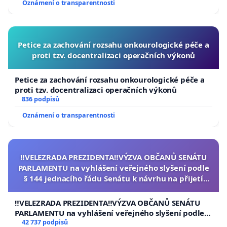
Oznámení o transparentnosti
Petice za zachování rozsahu onkourologické péče a
proti tzv. docentralizaci operačních výkonů
Petice za zachování rozsahu onkourologické péče a
proti tzv. docentralizaci operačních výkonů
836 podpisů
Oznámení o transparentnosti
‼️VELEZRADA PREZIDENTA‼️VÝZVA OBČANŮ SENÁTU
PARLAMENTU na vyhlášení veřejného slyšení podle
§ 144 jednacího řádu Senátu k návrhu na přijetí
usnesení k podání ústavní žaloby na prezidenta
republiky
‼️VELEZRADA PREZIDENTA‼️VÝZVA OBČANŮ SENÁTU
PARLAMENTU na vyhlášení veřejného slyšení podle §
144 jednacího řádu Senátu k návrhu na přijetí
42 737 podpisů