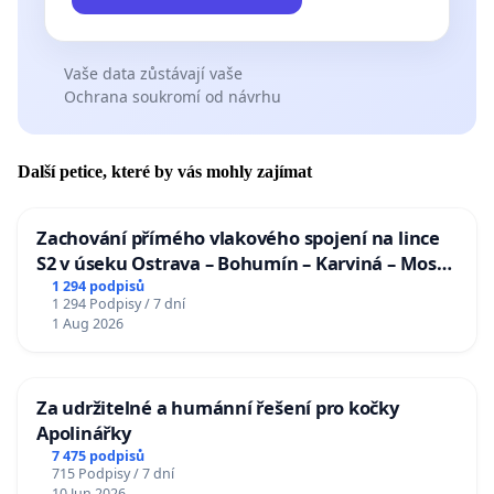
Vaše data zůstávají vaše
Ochrana soukromí od návrhu
Další petice, které by vás mohly zajímat
Zachování přímého vlakového spojení na lince
S2 v úseku Ostrava – Bohumín – Karviná – Mosty
u Jablunkova
1 294 podpisů
1 294 Podpisy / 7 dní
1 Aug 2026
Za udržitelné a humánní řešení pro kočky
Apolinářky
7 475 podpisů
715 Podpisy / 7 dní
10 Jun 2026