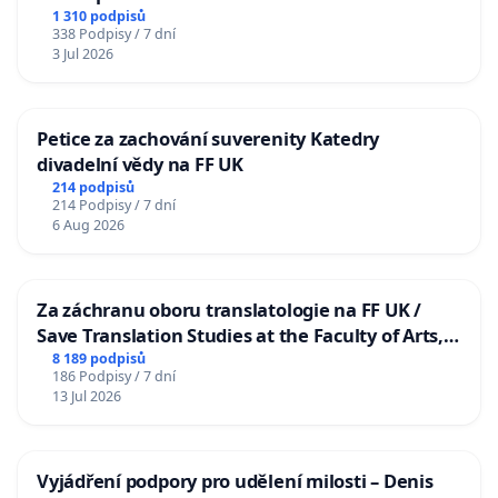
1 310 podpisů
338 Podpisy / 7 dní
3 Jul 2026
Petice za zachování suverenity Katedry
divadelní vědy na FF UK
214 podpisů
214 Podpisy / 7 dní
6 Aug 2026
Za záchranu oboru translatologie na FF UK /
Save Translation Studies at the Faculty of Arts,
Charles University
8 189 podpisů
186 Podpisy / 7 dní
13 Jul 2026
Vyjádření podpory pro udělení milosti – Denis