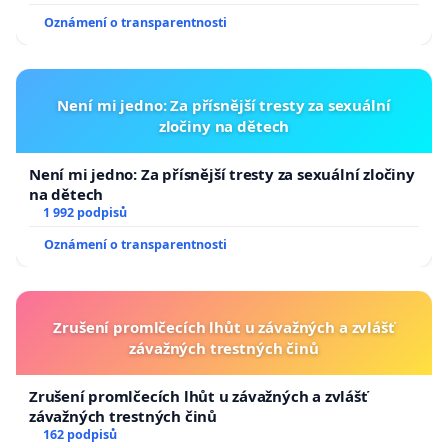
usnesení k podání ústavní žaloby na prezidenta
Oznámení o transparentnosti
republiky
Není mi jedno: Za přísnější tresty za sexuální
zločiny na dětech
Není mi jedno: Za přísnější tresty za sexuální zločiny
na dětech
1 992 podpisů
Oznámení o transparentnosti
Zrušení promlčecích lhůt u závažných a zvlášť
závažných trestných činů
Zrušení promlčecích lhůt u závažných a zvlášť
závažných trestných činů
162 podpisů