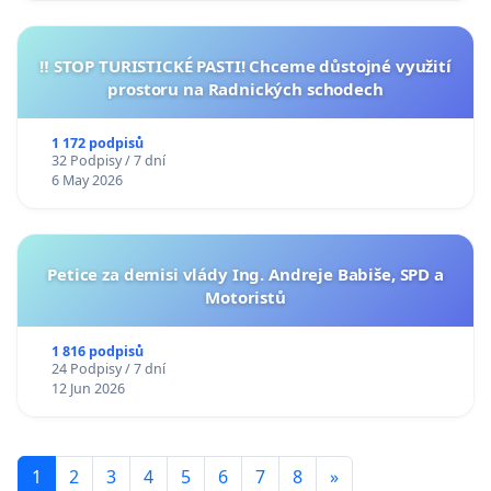
‼️ STOP TURISTICKÉ PASTI! Chceme důstojné využití
prostoru na Radnických schodech
1 172 podpisů
32 Podpisy / 7 dní
6 May 2026
Petice za demisi vlády Ing. Andreje Babiše, SPD a
Motoristů
1 816 podpisů
24 Podpisy / 7 dní
12 Jun 2026
1
2
3
4
5
6
7
8
»