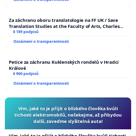
Za záchranu oboru translatologie na FF UK / Save
Translation Studies at the Faculty of Arts, Charles
University
8 189 podpisů
Oznámení o transparentnosti
Petice za záchranu Kuklenských rondelů v Hradci
Králové
6 960 podpisů
Oznámení o transparentnosti
Vím, jaké to je přijít o blízkého člověka kvůli
tichosti elektromobilů, nečekejme, až přibydou
další, zaveďme slyšitelná auta!
Vím, jaké to je přijít o blízkého člověka kvůli tichosti