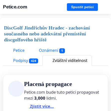
Petice.com
Spustit petici
DiscGolf Jindřichův Hradec - zachování
současného nebo adekvátní přemístění
discgolfového hřiště
Petice
Oznámení
1
Podpisy
Zvláštní viditelnost
424
Placená propagace
Petice.com bude tuto petici propagovat
mezi
3,000
lidmi.
Zjistit více...