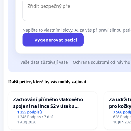
Napište to vlastními slovy. AI za vás připraví silnou peti
Vygenerovat petici
Vaše data zůstávají vaše
Ochrana soukromí od návrhu
Další petice, které by vás mohly zajímat
Zachování přímého vlakového
Za udržit
spojení na lince S2 v úseku
pro kočky
Ostrava – Bohumín – Karviná –
1 355 podpisů
7 566 pod
1 348 Podpisy / 7 dní
628 Podpis
Mosty u Jablunkova
1 Aug 2026
10 Jun 202