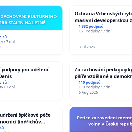
Ochrana Vrbenských ryb
A ZACHOVÁNÍ KULTURNÍHO
masivní developerskou 
TRA STALIN NA LETNÉ
1 332 podpisů
151 Podpisy / 7 dní
pisů
y / 7 dní
6
3 Jul 2026
 podpory pro udělení
Za zachování pedagogiky
 Denis
pilíře vzdělané a demokr
společnosti
pisů
110 podpisů
y / 7 dní
110 Podpisy / 7 dní
6
6 Aug 2026
 udržení špičkové péče
Petice za zavedení mens
ocnici Jindřichův
volna v České repub
sů