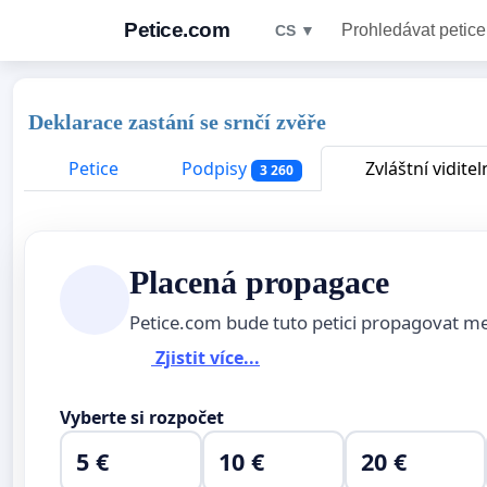
Petice.com
Prohledávat petice
CS ▼
Deklarace zastání se srnčí zvěře
Petice
Podpisy
Zvláštní viditel
3 260
Placená propagace
Petice.com bude tuto petici propagovat m
Zjistit více...
Vyberte si rozpočet
5 €
10 €
20 €