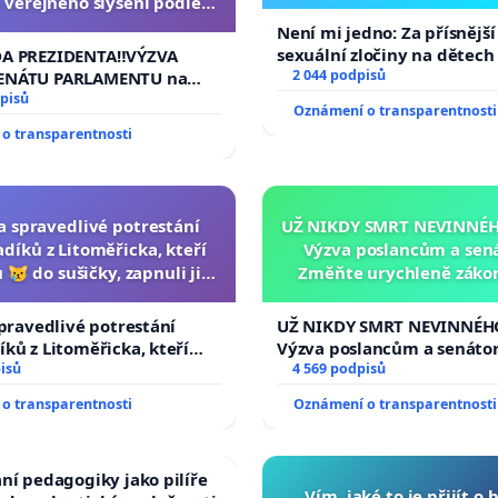
 veřejného slyšení podle §
cího řádu Senátu k návrhu
Není mi jedno: Za přísnější
í usnesení k podání ústavní
sexuální zločiny na dětech
DA PREZIDENTA‼️VÝZVA
na prezidenta republiky
2 044 podpisů
ENÁTU PARLAMENTU na
veřejného slyšení podle §
pisů
Oznámení o transparentnosti
ího řádu Senátu k návrhu
o transparentnosti
 usnesení k podání ústavní
prezidenta republiky
za spravedlivé potrestání
UŽ NIKDY SMRT NEVINNÉHO
díků z Litoměřicka, kteří
Výzva poslancům a sen
 😿 do sušičky, zapnuli ji a
Změňte urychleně zákon
ání zvířete natočili.
tragédie malé Viktorky 
opakovat!
spravedlivé potrestání
UŽ NIKDY SMRT NEVINNÉHO
ků z Litoměřicka, kteří
Výzva poslancům a senáto
😿 do sušičky, zapnuli ji a
isů
Změňte urychleně zákon, a
4 569 podpisů
řete natočili.
tragédie malé Viktorky už
o transparentnosti
Oznámení o transparentnosti
opakovat!
ní pedagogiky jako pilíře
Vím, jaké to je přijít o 