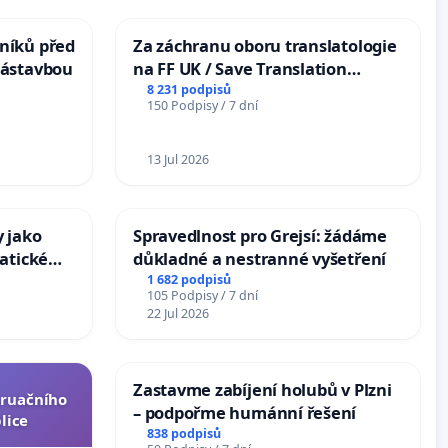
níků před
Za záchranu oboru translatologie
zástavbou
na FF UK / Save Translation
Studies at the Faculty of Arts,
8 231 podpisů
150 Podpisy / 7 dní
Charles University
13 Jul 2026
 jako
Spravedlnost pro Grejsí: žádáme
atické
důkladné a nestranné vyšetření
1 682 podpisů
105 Podpisy / 7 dní
22 Jul 2026
Zastavme zabíjení holubů v Plzni
truačního
– podpořme humánní řešení
lice
838 podpisů