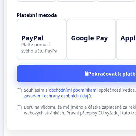
Platební metoda
PayPal
Google Pay
Appl
Plaťte pomocí
svého účtu PayPal
Pokračovat k platb
Souhlasím s
obchodními podmínkami
společnosti Petic
zásadami ochrany osobních údajů
.
Beru na vědomí, že mé jméno a částka zaplacená za rek
webových stránkách. Právní předpisy EU vyžadují tuto tr