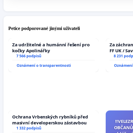
Petice podporované jinými uživateli
Za udržitelné a humánní řešení pro
Za záchran
kočky Apolinářky
FF UK / Sa
7 566 podpisů
the Faculty
8 231 podp
University
Oznámení o transparentnosti
Oznámení 
Ochrana Vrbenských rybníků před
‼️VELEZ
masivní developerskou zástavbou
OBČANŮ
1 332 podpisů