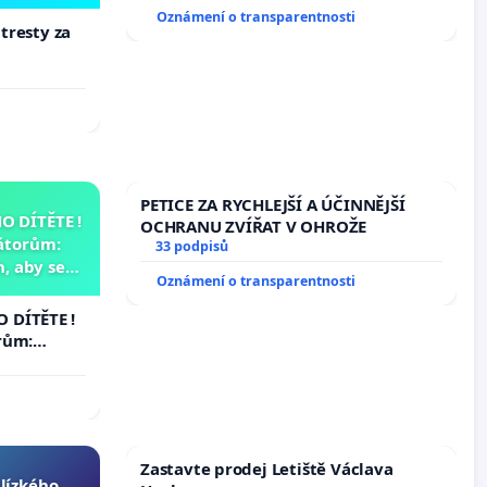
Oznámení o transparentnosti
 tresty za
PETICE ZA RYCHLEJŠÍ A ÚČINNĚJŠÍ
 DÍTĚTE !
OCHRANU ZVÍŘAT V OHROŽE
átorům:
33 podpisů
, aby se
Oznámení o transparentnosti
už nemohla
 DÍTĚTE !
rům:
by se
 nemohla
Zastavte prodej Letiště Václava
blízkého