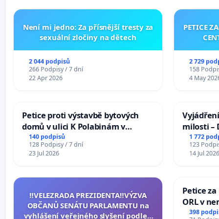
Není mi jedno: Za přísnější tresty za
PETICE Z
sexuální zločiny na dětech
CEN
2 044 podpisů
2 729 pod
266 Podpisy / 7 dní
158 Podpis
22 Apr 2026
4 May 202
Petice proti výstavbě bytových
Vyjádření
domů v ulici K Polabinám v
milosti –
Pardubicích
140 podpisů
1 772 pod
128 Podpisy / 7 dní
123 Podpis
23 Jul 2026
14 Jul 202
Petice za
‼️VELEZRADA PREZIDENTA‼️VÝZVA
ORL v nem
OBČANŮ SENÁTU PARLAMENTU na
Hradec
398 podpi
vyhlášení veřejného slyšení podle §