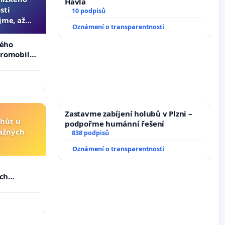
Havla
sti
10 podpisů
jme, až
Oznámení o transparentnosti
slyšitelná
kého
tromobilů,
ší,
Zastavme zabíjení holubů v Plzni –
lhůt u
podpořme humánní řešení
važných
838 podpisů
Oznámení o transparentnosti
u
ých