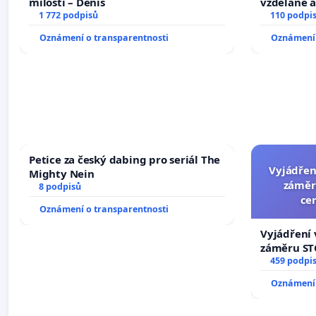
milosti – Denis
vzdělané a
1 772 podpisů
110 podpi
Oznámení o transparentnosti
Oznámení 
Petice za český dabing pro seriál The
Vyjádřen
Mighty Nein
záměr
8 podpisů
ce
Oznámení o transparentnosti
Vyjádření 
záměru STC
centrum FC
459 podpi
Oznámení 