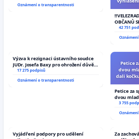
vyhlášení
Oznámení o transparentnosti
144 jedna
na přijet
‼️VELEZRA
žaloby 
OBČANŮ S
vyhlášení 
42 751 pod
144 jednac
Oznámení 
na přijetí
žaloby na 
Výzva k rezignaci ústavního soudce
Petice 
JUDr. Josefa Baxy pro ohrožení důvěry
dvou mla
ve spravedlivý proces
17 275 podpisů
dali kočku
Oznámení o transparentnosti
umír
Petice za 
dvou mladí
dali kočku 
3 755 podp
umírání zví
Oznámení 
Vyjádření podpory pro udělení
Za zachová