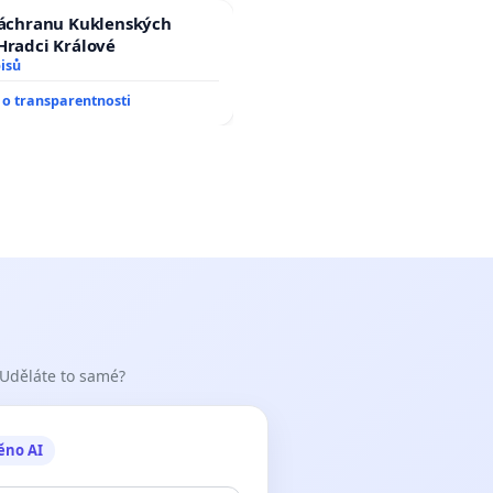
záchranu Kuklenských
Hradci Králové
isů
o transparentnosti
 Uděláte to samé?
ěno AI