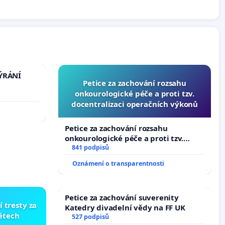
TÝRÁNÍ
Petice za zachování rozsahu
onkourologické péče a proti tzv.
docentralizaci operačních výkonů
Petice za zachování rozsahu
onkourologické péče a proti tzv.
docentralizaci operačních výkonů
841 podpisů
Oznámení o transparentnosti
Petice za zachování suverenity
í tresty za
Katedry divadelní vědy na FF UK
dětech
527 podpisů