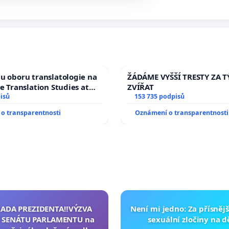
u oboru translatologie na
ŽÁDÁME VYŠŠÍ TRESTY ZA 
ve Translation Studies at
ZVÍŘAT
 of Arts, Charles
isů
153 735 podpisů
o transparentnosti
Oznámení o transparentnosti
RADA PREZIDENTA‼️VÝZVA
Není mi jedno: Za přísnějš
 SENÁTU PARLAMENTU na
sexuální zločiny na 