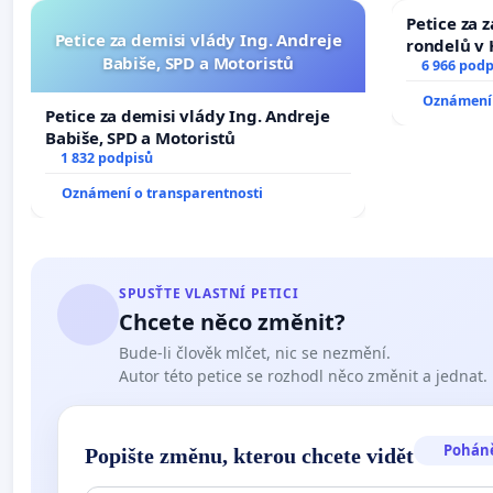
Petice za 
Petice za demisi vlády Ing. Andreje
rondelů v 
Babiše, SPD a Motoristů
6 966 podp
Oznámení 
Petice za demisi vlády Ing. Andreje
Babiše, SPD a Motoristů
1 832 podpisů
Oznámení o transparentnosti
SPUSŤTE VLASTNÍ PETICI
Chcete něco změnit?
Bude-li člověk mlčet, nic se nezmění.
Autor této petice se rozhodl něco změnit a jednat.
Pohán
Popište změnu, kterou chcete vidět