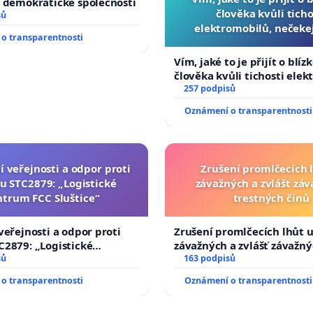
 demokratické společnosti
člověka kvůli ticho
sů
elektromobilů, nečeke
o transparentnosti
přibydou další, zaveďme 
auta!
Vím, jaké to je přijít o blíz
člověka kvůli tichosti elek
nečekejme, až přibydou dal
257 podpisů
zaveďme slyšitelná auta!
Oznámení o transparentnosti
í veřejnosti a odpor proti
Zrušení promlčecích 
u STC2879: „Logistické
závažných a zvlášť zá
ntrum FCC Sluštice“
trestných činů
veřejnosti a odpor proti
Zrušení promlčecích lhůt 
2879: „Logistické
závažných a zvlášť závažn
C Sluštice“
sů
trestných činů
163 podpisů
o transparentnosti
Oznámení o transparentnosti