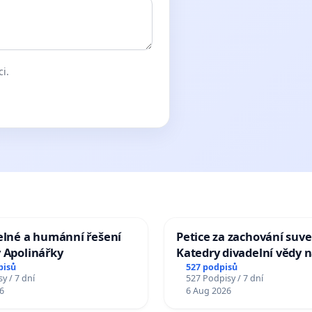
ci.
elné a humánní řešení
Petice za zachování suve
 Apolinářky
Katedry divadelní vědy n
pisů
527 podpisů
y / 7 dní
527 Podpisy / 7 dní
6
6 Aug 2026