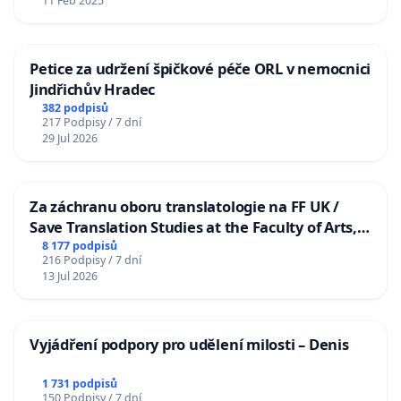
11 Feb 2025
Petice za udržení špičkové péče ORL v nemocnici
Jindřichův Hradec
382 podpisů
217 Podpisy / 7 dní
29 Jul 2026
Za záchranu oboru translatologie na FF UK /
Save Translation Studies at the Faculty of Arts,
Charles University
8 177 podpisů
216 Podpisy / 7 dní
13 Jul 2026
Vyjádření podpory pro udělení milosti – Denis
1 731 podpisů
150 Podpisy / 7 dní