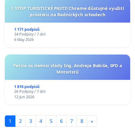
‼️ STOP TURISTICKÉ PASTI! Chceme důstojné využití
prostoru na Radnických schodech
1 171 podpisů
34 Podpisy / 7 dní
6 May 2026
Petice za demisi vlády Ing. Andreje Babiše, SPD a
Motoristů
1 816 podpisů
26 Podpisy / 7 dní
12 Jun 2026
1
2
3
4
5
6
7
8
»