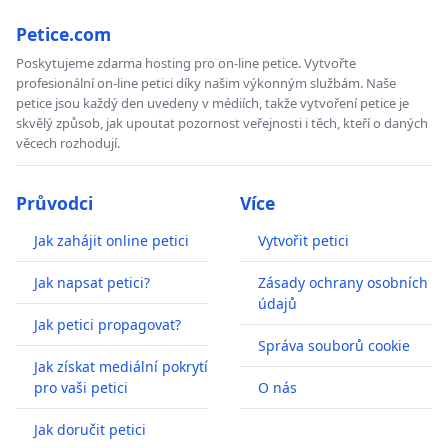
Petice.com
Poskytujeme zdarma hosting pro on-line petice. Vytvořte
profesionální on-line petici díky našim výkonným službám. Naše
petice jsou každý den uvedeny v médiích, takže vytvoření petice je
skvělý způsob, jak upoutat pozornost veřejnosti i těch, kteří o daných
věcech rozhodují.
Průvodci
Více
Jak zahájit online petici
Vytvořit petici
Jak napsat petici?
Zásady ochrany osobních
údajů
Jak petici propagovat?
Správa souborů cookie
Jak získat mediální pokrytí
pro vaši petici
O nás
Jak doručit petici