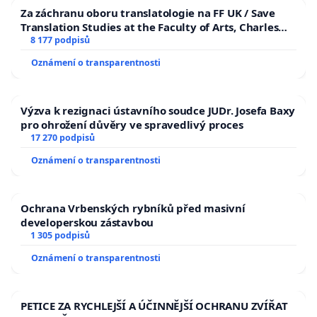
Za záchranu oboru translatologie na FF UK / Save
Translation Studies at the Faculty of Arts, Charles
University
8 177 podpisů
Oznámení o transparentnosti
Výzva k rezignaci ústavního soudce JUDr. Josefa Baxy
pro ohrožení důvěry ve spravedlivý proces
17 270 podpisů
Oznámení o transparentnosti
Ochrana Vrbenských rybníků před masivní
developerskou zástavbou
1 305 podpisů
Oznámení o transparentnosti
PETICE ZA RYCHLEJŠÍ A ÚČINNĚJŠÍ OCHRANU ZVÍŘAT