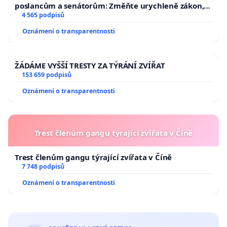
poslancům a senátorům: Změňte urychleně zákon,
aby se tragédie malé Viktorky už nemohla opakovat!
4 565 podpisů
Oznámení o transparentnosti
ŽÁDÁME VYŠŠÍ TRESTY ZA TÝRÁNÍ ZVÍŘAT
153 659 podpisů
Oznámení o transparentnosti
Trest členům gangu týrající zvířata v Číně
Trest členům gangu týrající zvířata v Číně
7 748 podpisů
Oznámení o transparentnosti