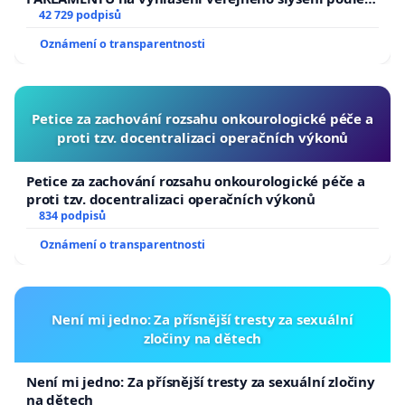
144 jednacího řádu Senátu k návrhu na přijetí
42 729 podpisů
usnesení k podání ústavní žaloby na prezidenta
Oznámení o transparentnosti
republiky
Petice za zachování rozsahu onkourologické péče a
proti tzv. docentralizaci operačních výkonů
Petice za zachování rozsahu onkourologické péče a
proti tzv. docentralizaci operačních výkonů
834 podpisů
Oznámení o transparentnosti
Není mi jedno: Za přísnější tresty za sexuální
zločiny na dětech
Není mi jedno: Za přísnější tresty za sexuální zločiny
na dětech