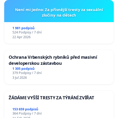
Není mi jedno: Za přísnější tresty za sexuální
zločiny na dětech
1 981 podpisů
524 Podpisy / 7 dní
22 Apr 2026
Ochrana Vrbenských rybníků před masivní
developerskou zástavbou
1 305 podpisů
379 Podpisy / 7 dní
3 Jul 2026
ŽÁDÁME VYŠŠÍ TRESTY ZA TÝRÁNÍ ZVÍŘAT
153 659 podpisů
364 Podpisy / 7 dní