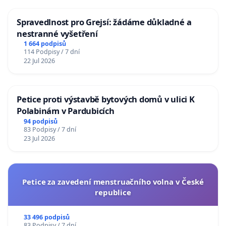
Spravedlnost pro Grejsí: žádáme důkladné a
nestranné vyšetření
1 664 podpisů
114 Podpisy / 7 dní
22 Jul 2026
Petice proti výstavbě bytových domů v ulici K
Polabinám v Pardubicích
94 podpisů
83 Podpisy / 7 dní
23 Jul 2026
Petice za zavedení menstruačního volna v České
republice
33 496 podpisů
83 Podpisy / 7 dní