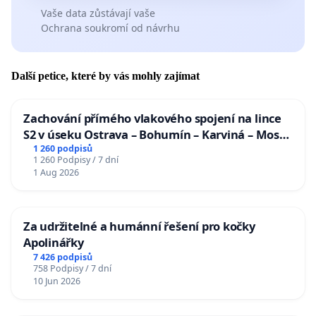
Vaše data zůstávají vaše
Ochrana soukromí od návrhu
Další petice, které by vás mohly zajímat
Zachování přímého vlakového spojení na lince
S2 v úseku Ostrava – Bohumín – Karviná – Mosty
u Jablunkova
1 260 podpisů
1 260 Podpisy / 7 dní
1 Aug 2026
Za udržitelné a humánní řešení pro kočky
Apolinářky
7 426 podpisů
758 Podpisy / 7 dní
10 Jun 2026