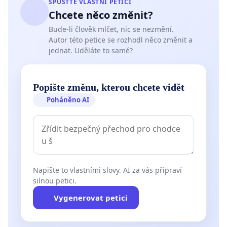
SPUSŤTE VLASTNÍ PETICI
Chcete něco změnit?
Bude-li člověk mlčet, nic se nezmění.
Autor této petice se rozhodl něco změnit a
jednat. Uděláte to samé?
Popište změnu, kterou chcete vidět
Poháněno AI
Napište to vlastními slovy. AI za vás připraví
silnou petici.
Vygenerovat petici