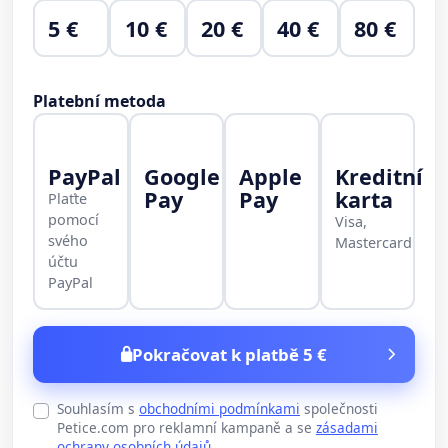
5 €
10 €
20 €
40 €
80 €
Platební metoda
PayPal
Google
Apple
Kreditní
Pay
Pay
karta
Plaťte
pomocí
Visa,
svého
Mastercard
účtu
PayPal
Pokračovat k platbě 5 €
Souhlasím s
obchodními podmínkami
společnosti
Petice.com pro reklamní kampaně a se
zásadami
ochrany osobních údajů
.