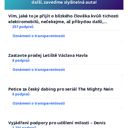
další, zaveďme slyšitelná auta!
Vím, jaké to je přijít o blízkého člověka kvůli tichosti
elektromobilů, nečekejme, až přibydou další,
zaveďme slyšitelná auta!
257 podpisů
Oznámení o transparentnosti
Zastavte prodej Letiště Václava Havla
8 podpisů
Oznámení o transparentnosti
Petice za český dabing pro seriál The Mighty Nein
6 podpisů
Oznámení o transparentnosti
Vyjádření podpory pro udělení milosti – Denis
1 731 podpisů