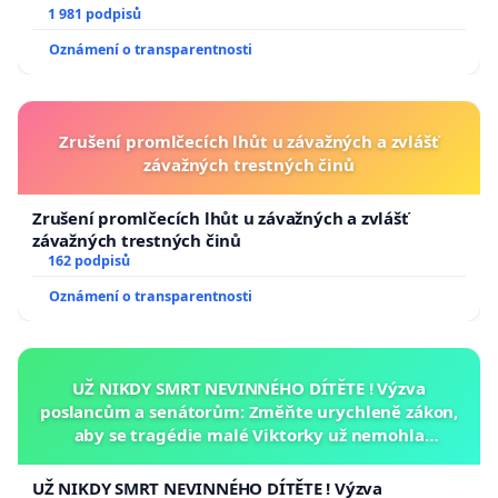
1 981 podpisů
Oznámení o transparentnosti
Zrušení promlčecích lhůt u závažných a zvlášť
závažných trestných činů
Zrušení promlčecích lhůt u závažných a zvlášť
závažných trestných činů
162 podpisů
Oznámení o transparentnosti
UŽ NIKDY SMRT NEVINNÉHO DÍTĚTE ! Výzva
poslancům a senátorům: Změňte urychleně zákon,
aby se tragédie malé Viktorky už nemohla
opakovat!
UŽ NIKDY SMRT NEVINNÉHO DÍTĚTE ! Výzva