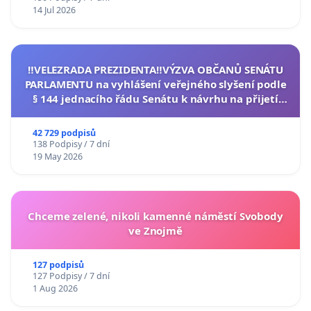
14 Jul 2026
‼️VELEZRADA PREZIDENTA‼️VÝZVA OBČANŮ SENÁTU
PARLAMENTU na vyhlášení veřejného slyšení podle
§ 144 jednacího řádu Senátu k návrhu na přijetí
usnesení k podání ústavní žaloby na prezidenta
republiky
42 729 podpisů
138 Podpisy / 7 dní
19 May 2026
Chceme zelené, nikoli kamenné náměstí Svobody
ve Znojmě
127 podpisů
127 Podpisy / 7 dní
1 Aug 2026