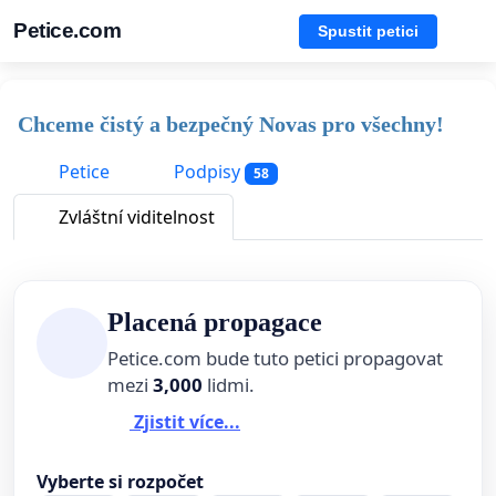
Petice.com
Spustit petici
Chceme čistý a bezpečný Novas pro všechny!
Petice
Podpisy
58
Zvláštní viditelnost
Placená propagace
Petice.com bude tuto petici propagovat
mezi
3,000
lidmi.
Zjistit více...
Vyberte si rozpočet