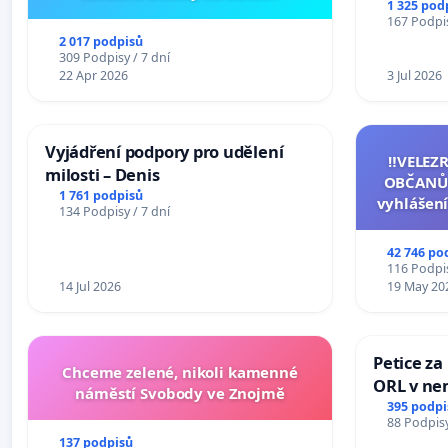
1 325 pod
167 Podpis
2 017 podpisů
309 Podpisy / 7 dní
22 Apr 2026
3 Jul 2026
Vyjádření podpory pro udělení
‼️VELEZ
milosti – Denis
OBČANŮ
1 761 podpisů
vyhlášení
134 Podpisy / 7 dní
144 jedna
na přijet
42 746 po
žaloby 
116 Podpis
14 Jul 2026
19 May 20
Petice za
Chceme zelené, nikoli kamenné
ORL v nem
náměstí Svobody ve Znojmě
Hradec
395 podpi
88 Podpisy
137 podpisů