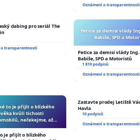
Oznámení o transparentnosti
český dabing pro seriál The
Petice za demisi vlády In
in
Babiše, SPD a Motor
o transparentnosti
Petice za demisi vlády Ing
Babiše, SPD a Motoristů
1 819 podpisů
Oznámení o transparentnosti
Zastavte prodej Letiště Vá
ké to je přijít o blízkého
Havla
ověka kvůli tichosti
10 podpisů
omobilů, nečekejme, až
Oznámení o transparentnosti
další, zaveďme slyšitelná
auta!
o je přijít o blízkého