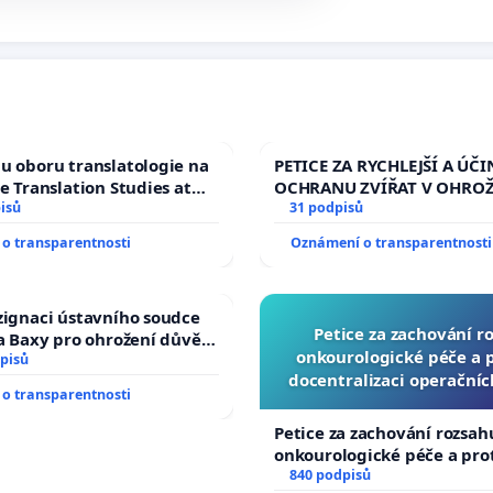
u oboru translatologie na
PETICE ZA RYCHLEJŠÍ A ÚČI
ve Translation Studies at
OCHRANU ZVÍŘAT V OHRO
 of Arts, Charles
isů
31 podpisů
o transparentnosti
Oznámení o transparentnosti
zignaci ústavního soudce
Petice za zachování r
fa Baxy pro ohrožení důvěry
onkourologické péče a pr
livý proces
pisů
docentralizaci operační
o transparentnosti
Petice za zachování rozsah
onkourologické péče a prot
docentralizaci operačních
840 podpisů