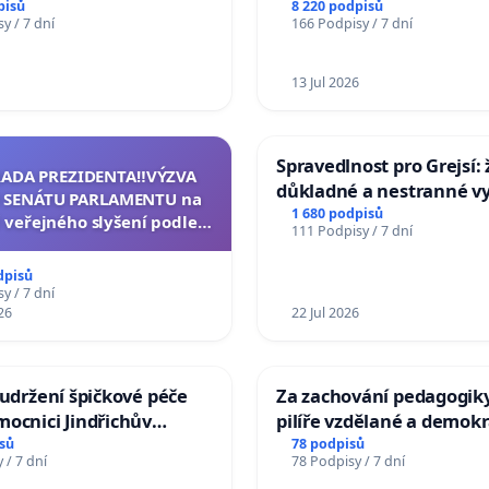
Studies at the Faculty of 
pisů
8 220 podpisů
y / 7 dní
166 Podpisy / 7 dní
Charles University
13 Jul 2026
Spravedlnost pro Grejsí
RADA PREZIDENTA‼️VÝZVA
důkladné a nestranné vy
 SENÁTU PARLAMENTU na
1 680 podpisů
 veřejného slyšení podle §
111 Podpisy / 7 dní
cího řádu Senátu k návrhu
í usnesení k podání ústavní
dpisů
na prezidenta republiky
y / 7 dní
26
22 Jul 2026
 udržení špičkové péče
Za zachování pedagogiky
ocnici Jindřichův
pilíře vzdělané a demokr
společnosti
sů
78 podpisů
 / 7 dní
78 Podpisy / 7 dní