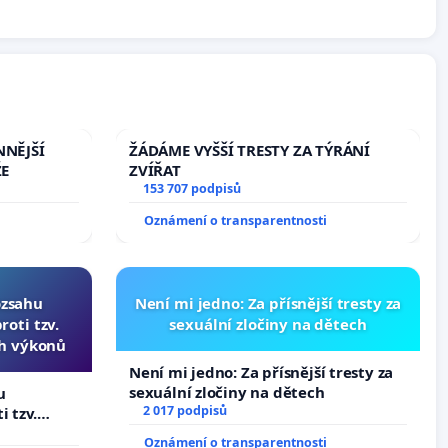
NNĚJŠÍ
ŽÁDÁME VYŠŠÍ TRESTY ZA TÝRÁNÍ
ŽE
ZVÍŘAT
153 707 podpisů
Oznámení o transparentnosti
ozsahu
Není mi jedno: Za přísnější tresty za
oti tzv.
sexuální zločiny na dětech
ch výkonů
Není mi jedno: Za přísnější tresty za
sexuální zločiny na dětech
u
2 017 podpisů
i tzv.
 výkonů
Oznámení o transparentnosti