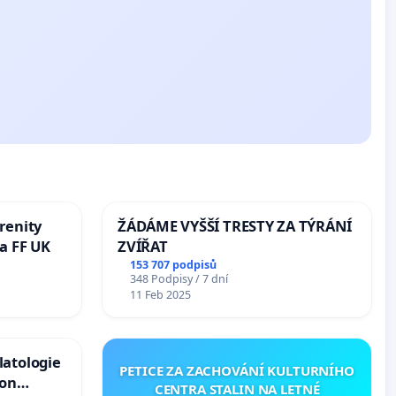
renity
ŽÁDÁME VYŠŠÍ TRESTY ZA TÝRÁNÍ
a FF UK
ZVÍŘAT
153 707 podpisů
348 Podpisy / 7 dní
11 Feb 2025
latologie
PETICE ZA ZACHOVÁNÍ KULTURNÍHO
ion
CENTRA STALIN NA LETNÉ