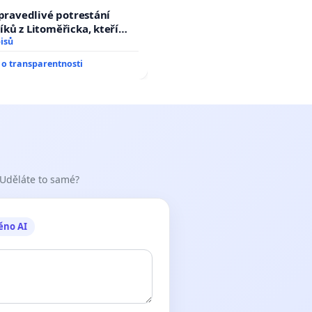
spravedlivé potrestání
ků z Litoměřicka, kteří
😿 do sušičky, zapnuli ji a
isů
řete natočili.
o transparentnosti
 Uděláte to samé?
ěno AI