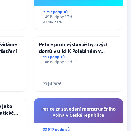
Arts,
2 717 podpisů
149 Podpisy / 7 dní
4 May 2026
: žádáme
Petice proti výstavbě bytových
šetření
domů v ulici K Polabinám v
Pardubicích
117 podpisů
106 Podpisy / 7 dní
23 Jul 2026
 jako
Petice za zavedení menstruačního
atické
volna v České republice
33 517 podpisů