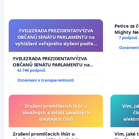
Petice za 
‼️VELEZRADA PREZIDENTA‼️VÝZVA
Mighty Ne
OBČANŮ SENÁTU PARLAMENTU na
7 podpisů
vyhlášení veřejného slyšení podle §
Oznámení 
144 jednacího řádu Senátu k návrhu
na přijetí usnesení k podání ústavní
‼️VELEZRADA PREZIDENTA‼️VÝZVA
žaloby na prezidenta republiky
OBČANŮ SENÁTU PARLAMENTU na
vyhlášení veřejného slyšení podle §
42 746 podpisů
144 jednacího řádu Senátu k návrhu
Oznámení o transparentnosti
na přijetí usnesení k podání ústavní
žaloby na prezidenta republiky
Zrušení promlčecích lhůt u
Vím, ja
závažných a zvlášť závažných
čl
trestných činů
elektr
přibydou 
Zrušení promlčecích lhůt u
Vím, jaké t