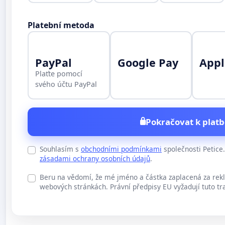
Platební metoda
PayPal
Google Pay
Appl
Plaťte pomocí
svého účtu PayPal
Pokračovat k platb
Souhlasím s
obchodními podmínkami
společnosti Petic
zásadami ochrany osobních údajů
.
Beru na vědomí, že mé jméno a částka zaplacená za rek
webových stránkách. Právní předpisy EU vyžadují tuto tr