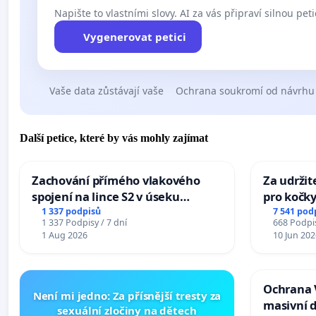
Napište to vlastními slovy. AI za vás připraví silnou peti
Vygenerovat petici
Vaše data zůstávají vaše
Ochrana soukromí od návrhu
Další petice, které by vás mohly zajímat
Zachování přímého vlakového
Za udržit
spojení na lince S2 v úseku
pro kočky
Ostrava – Bohumín – Karviná –
1 337 podpisů
7 541 pod
1 337 Podpisy / 7 dní
668 Podpis
Mosty u Jablunkova
1 Aug 2026
10 Jun 202
Ochrana 
Není mi jedno: Za přísnější tresty za
masivní 
sexuální zločiny na dětech