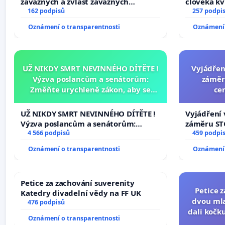
závažných a zvlášť závažných
člověka kv
trestných činů
162 podpisů
nečekejme,
257 podpi
zaveďme sl
Oznámení o transparentnosti
Oznámení 
UŽ NIKDY SMRT NEVINNÉHO DÍTĚTE !
Vyjádřen
Výzva poslancům a senátorům:
záměr
Změňte urychleně zákon, aby se
ce
tragédie malé Viktorky už nemohla
opakovat!
UŽ NIKDY SMRT NEVINNÉHO DÍTĚTE !
Vyjádření 
Výzva poslancům a senátorům:
záměru STC
Změňte urychleně zákon, aby se
4 566 podpisů
centrum FC
459 podpi
tragédie malé Viktorky už nemohla
Oznámení o transparentnosti
Oznámení 
opakovat!
Petice za zachování suverenity
Petice 
Katedry divadelní vědy na FF UK
dvou mla
476 podpisů
dali kočku
Oznámení o transparentnosti
umír