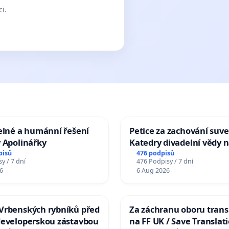
ci.
elné a humánní řešení
Petice za zachování suve
 Apolinářky
Katedry divadelní vědy n
pisů
476 podpisů
y / 7 dní
476 Podpisy / 7 dní
6
6 Aug 2026
Vrbenských rybníků před
Za záchranu oboru trans
developerskou zástavbou
na FF UK / Save Translat