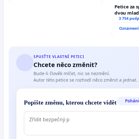
Petice za 
dvou mladí
dali kočku 
3 754 podp
umírání zví
Oznámení 
SPUSŤTE VLASTNÍ PETICI
Chcete něco změnit?
Bude-li člověk mlčet, nic se nezmění.
Autor této petice se rozhodl něco změnit a jednat.
Pohán
Popište změnu, kterou chcete vidět