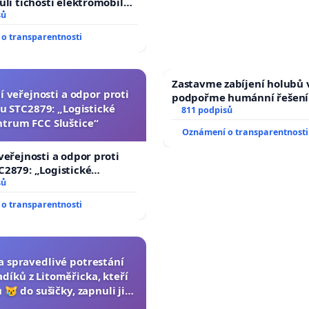
ůli tichosti elektromobilů,
 až přibydou další,
sů
yšitelná auta!
o transparentnosti
Zastavme zabíjení holubů v
í veřejnosti a odpor proti
podpořme humánní řešení
u STC2879: „Logistické
811 podpisů
ntrum FCC Sluštice“
Oznámení o transparentnosti
veřejnosti a odpor proti
2879: „Logistické
C Sluštice“
sů
o transparentnosti
za spravedlivé potrestání
díků z Litoměřicka, kteří
 😿 do sušičky, zapnuli ji a
ání zvířete natočili.