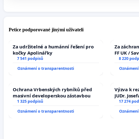
Petice podporované jinými uživateli
Za udržitelné a humánní řešení pro
Za záchran
kočky Apolinářky
FF UK / Sa
7 541 podpisů
the Faculty
8 220 podp
University
Oznámení o transparentnosti
Oznámení 
Ochrana Vrbenských rybníků před
Výzva k re
masivní developerskou zástavbou
JUDr. Jose
1 325 podpisů
ve spraved
17 274 pod
Oznámení o transparentnosti
Oznámení 