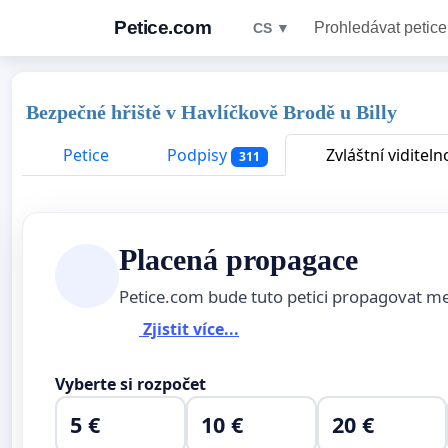
Petice.com
Prohledávat petice
CS ▼
Bezpečné hřiště v Havlíčkově Brodě u Billy
Petice
Podpisy
Zvláštní viditeln
311
Placená propagace
Petice.com bude tuto petici propagovat m
Zjistit více...
Vyberte si rozpočet
5 €
10 €
20 €