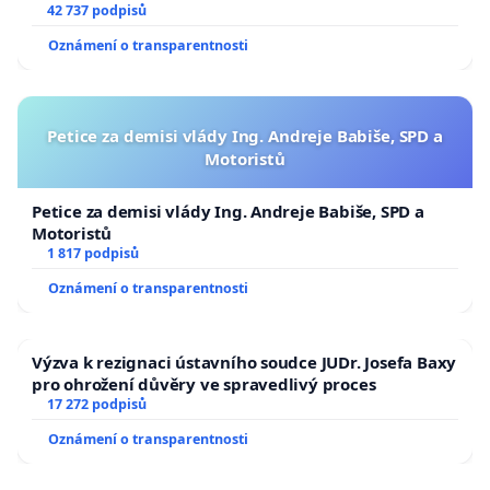
144 jednacího řádu Senátu k návrhu na přijetí
42 737 podpisů
usnesení k podání ústavní žaloby na prezidenta
Oznámení o transparentnosti
republiky
Petice za demisi vlády Ing. Andreje Babiše, SPD a
Motoristů
Petice za demisi vlády Ing. Andreje Babiše, SPD a
Motoristů
1 817 podpisů
Oznámení o transparentnosti
Výzva k rezignaci ústavního soudce JUDr. Josefa Baxy
pro ohrožení důvěry ve spravedlivý proces
17 272 podpisů
Oznámení o transparentnosti