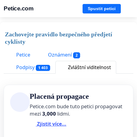
Petice.com
Spustit petici
Zachovejte pravidlo bezpečného předjetí
cyklisty
Petice
Oznámení
2
Podpisy
Zvláštní viditelnost
1 403
Placená propagace
Petice.com bude tuto petici propagovat
mezi
3,000
lidmi.
Zjistit více...