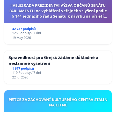
‼️VELEZRADA PREZIDENTA‼️VÝZVA OBČANŮ SENÁTU
PARLAMENTU na vyhlášení veřejného slyšení podle
§ 144 jednacího řádu Senátu k návrhu na přijetí
usnesení k podání ústavní žaloby na prezidenta
republiky
42 737 podpisů
126 Podpisy / 7 dní
19 May 2026
Spravedlnost pro Grejsí: žádáme důkladné a
nestranné vyšetření
1 677 podpisů
119 Podpisy / 7 dní
22 Jul 2026
PETICE ZA ZACHOVÁNÍ KULTURNÍHO CENTRA STALIN
NA LETNÉ