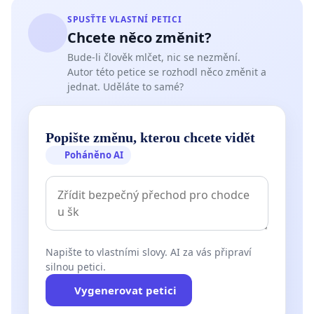
SPUSŤTE VLASTNÍ PETICI
Chcete něco změnit?
Bude-li člověk mlčet, nic se nezmění.
Autor této petice se rozhodl něco změnit a
jednat. Uděláte to samé?
Popište změnu, kterou chcete vidět
Poháněno AI
Napište to vlastními slovy. AI za vás připraví
silnou petici.
Vygenerovat petici