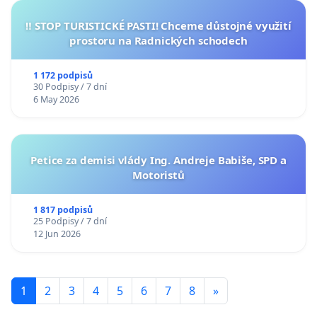
‼️ STOP TURISTICKÉ PASTI! Chceme důstojné využití
prostoru na Radnických schodech
1 172 podpisů
30 Podpisy / 7 dní
6 May 2026
Petice za demisi vlády Ing. Andreje Babiše, SPD a
Motoristů
1 817 podpisů
25 Podpisy / 7 dní
12 Jun 2026
1
2
3
4
5
6
7
8
»