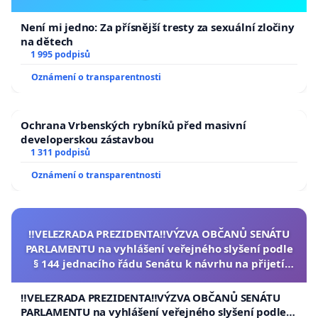
Není mi jedno: Za přísnější tresty za sexuální zločiny
na dětech
1 995 podpisů
Oznámení o transparentnosti
Ochrana Vrbenských rybníků před masivní
developerskou zástavbou
1 311 podpisů
Oznámení o transparentnosti
‼️VELEZRADA PREZIDENTA‼️VÝZVA OBČANŮ SENÁTU
PARLAMENTU na vyhlášení veřejného slyšení podle
§ 144 jednacího řádu Senátu k návrhu na přijetí
usnesení k podání ústavní žaloby na prezidenta
republiky
‼️VELEZRADA PREZIDENTA‼️VÝZVA OBČANŮ SENÁTU
PARLAMENTU na vyhlášení veřejného slyšení podle §