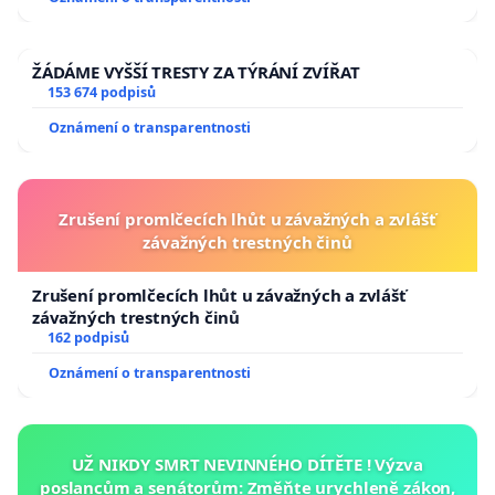
ŽÁDÁME VYŠŠÍ TRESTY ZA TÝRÁNÍ ZVÍŘAT
153 674 podpisů
Oznámení o transparentnosti
Zrušení promlčecích lhůt u závažných a zvlášť
závažných trestných činů
Zrušení promlčecích lhůt u závažných a zvlášť
závažných trestných činů
162 podpisů
Oznámení o transparentnosti
UŽ NIKDY SMRT NEVINNÉHO DÍTĚTE ! Výzva
poslancům a senátorům: Změňte urychleně zákon,