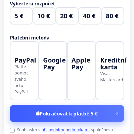
Vyberte si rozpočet
5 €
10 €
20 €
40 €
80 €
Platební metoda
PayPal
Google
Apple
Kreditní
Pay
Pay
karta
Plaťte
pomocí
Visa,
svého
Mastercard
účtu
PayPal
Pokračovat k platbě 5 €
Souhlasím s
obchodními podmínkami
společnosti