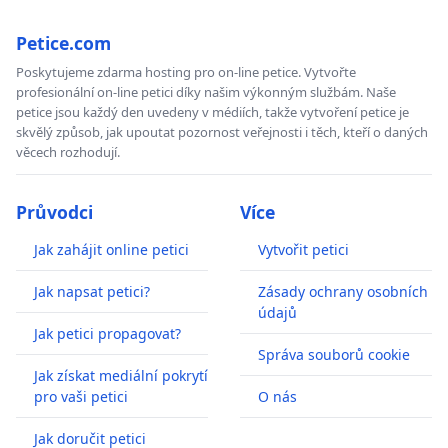
Petice.com
Poskytujeme zdarma hosting pro on-line petice. Vytvořte
profesionální on-line petici díky našim výkonným službám. Naše
petice jsou každý den uvedeny v médiích, takže vytvoření petice je
skvělý způsob, jak upoutat pozornost veřejnosti i těch, kteří o daných
věcech rozhodují.
Průvodci
Více
Jak zahájit online petici
Vytvořit petici
Jak napsat petici?
Zásady ochrany osobních
údajů
Jak petici propagovat?
Správa souborů cookie
Jak získat mediální pokrytí
pro vaši petici
O nás
Jak doručit petici