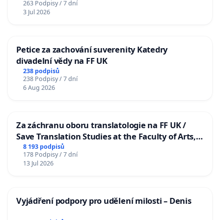
263 Podpisy / 7 dní
3 Jul 2026
Petice za zachování suverenity Katedry
divadelní vědy na FF UK
238 podpisů
238 Podpisy / 7 dní
6 Aug 2026
Za záchranu oboru translatologie na FF UK /
Save Translation Studies at the Faculty of Arts,
Charles University
8 193 podpisů
178 Podpisy / 7 dní
13 Jul 2026
Vyjádření podpory pro udělení milosti – Denis