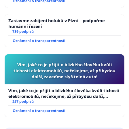
Oznámení o transparentnosti
Zastavme zabíjení holubů v Plzni – podpořme
humánní řešení
789 podpisů
Oznámení o transparentnosti
Vím, jaké to je přijít o blízkého člověka kvůli
tichosti elektromobilů, nečekejme, až přibydou
další, zaveďme slyšitelná auta!
Vím, jaké to je přijít o blízkého člověka kvůli tichosti
elektromobilů, nečekejme, až přibydou další,
zaveďme slyšitelná auta!
257 podpisů
Oznámení o transparentnosti