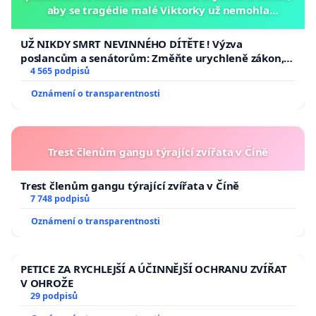
aby se tragédie malé Viktorky už nemohla
opakovat!
UŽ NIKDY SMRT NEVINNÉHO DÍTĚTE ! Výzva
poslancům a senátorům: Změňte urychleně zákon,
aby se tragédie malé Viktorky už nemohla opakovat!
4 565 podpisů
Oznámení o transparentnosti
Trest členům gangu týrající zvířata v Číně
Trest členům gangu týrající zvířata v Číně
7 748 podpisů
Oznámení o transparentnosti
PETICE ZA RYCHLEJŠÍ A ÚČINNĚJŠÍ OCHRANU ZVÍŘAT
V OHROŽE
29 podpisů