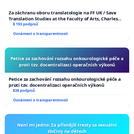
Za záchranu oboru translatologie na FF UK / Save
Translation Studies at the Faculty of Arts, Charles
University
8 193 podpisů
Oznámení o transparentnosti
Petice za zachování rozsahu onkourologické péče a
proti tzv. docentralizaci operačních výkonů
Petice za zachování rozsahu onkourologické péče a
proti tzv. docentralizaci operačních výkonů
838 podpisů
Oznámení o transparentnosti
Není mi jedno: Za přísnější tresty za sexuální
zločiny na dětech