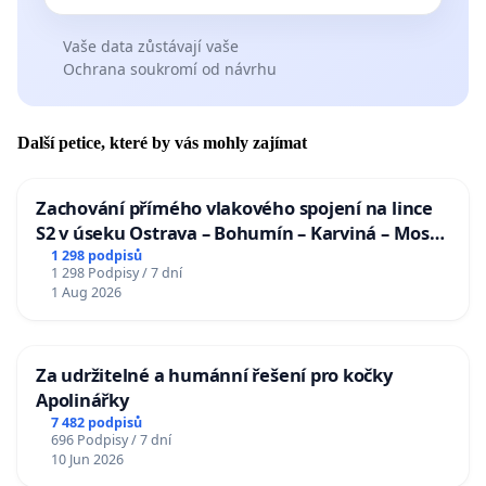
Vaše data zůstávají vaše
Ochrana soukromí od návrhu
Další petice, které by vás mohly zajímat
Zachování přímého vlakového spojení na lince
S2 v úseku Ostrava – Bohumín – Karviná – Mosty
u Jablunkova
1 298 podpisů
1 298 Podpisy / 7 dní
1 Aug 2026
Za udržitelné a humánní řešení pro kočky
Apolinářky
7 482 podpisů
696 Podpisy / 7 dní
10 Jun 2026