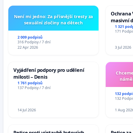
Ochrana 
Není mi jedno: Za přísnější tresty za
masivní 
sexuální zločiny na dětech
1 321 pod
171 Podpis
2 009 podpisů
316 Podpisy / 7 dní
22 Apr 2026
3 Jul 2026
Vyjádření podpory pro udělení
Chceme 
milosti – Denis
náměs
1 761 podpisů
137 Podpisy / 7 dní
132 podpi
132 Podpis
14 Jul 2026
1 Aug 202
Petice proti výstavbě bytových
Petice za