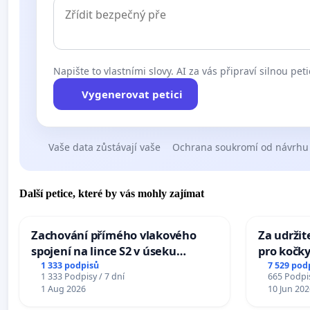
Napište to vlastními slovy. AI za vás připraví silnou peti
Vygenerovat petici
Vaše data zůstávají vaše
Ochrana soukromí od návrhu
Další petice, které by vás mohly zajímat
Zachování přímého vlakového
Za udržit
spojení na lince S2 v úseku
pro kočky
Ostrava – Bohumín – Karviná –
1 333 podpisů
7 529 pod
1 333 Podpisy / 7 dní
665 Podpis
Mosty u Jablunkova
1 Aug 2026
10 Jun 202