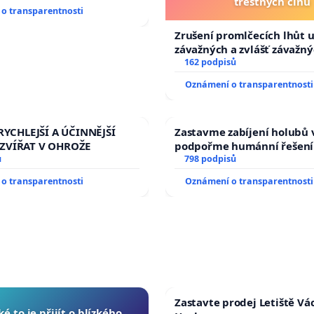
trestných činů
o transparentnosti
Zrušení promlčecích lhůt 
závažných a zvlášť závažn
trestných činů
162 podpisů
Oznámení o transparentnosti
RYCHLEJŠÍ A ÚČINNĚJŠÍ
Zastavme zabíjení holubů v
ZVÍŘAT V OHROŽE
podpořme humánní řešení
ů
798 podpisů
o transparentnosti
Oznámení o transparentnosti
Zastavte prodej Letiště Vá
ké to je přijít o blízkého