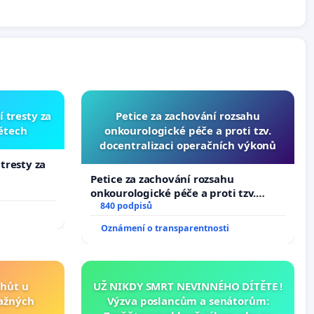
í tresty za
Petice za zachování rozsahu
dětech
onkourologické péče a proti tzv.
docentralizaci operačních výkonů
 tresty za
Petice za zachování rozsahu
onkourologické péče a proti tzv.
docentralizaci operačních výkonů
840 podpisů
Oznámení o transparentnosti
lhůt u
UŽ NIKDY SMRT NEVINNÉHO DÍTĚTE !
važných
Výzva poslancům a senátorům: