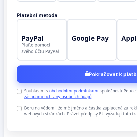
Platební metoda
PayPal
Google Pay
Appl
Plaťte pomocí
svého účtu PayPal
Pokračovat k platb
Souhlasím s
obchodními podmínkami
společnosti Petic
zásadami ochrany osobních údajů
.
Beru na vědomí, že mé jméno a částka zaplacená za rek
webových stránkách. Právní předpisy EU vyžadují tuto tr