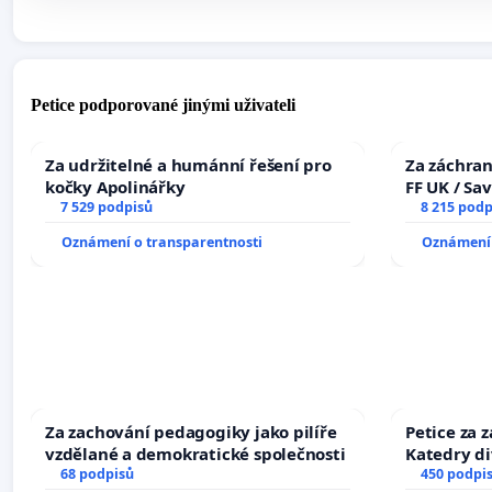
Petice podporované jinými uživateli
Za udržitelné a humánní řešení pro
Za záchran
kočky Apolinářky
FF UK / Sa
7 529 podpisů
the Faculty
8 215 podp
University
Oznámení o transparentnosti
Oznámení 
Za zachování pedagogiky jako pilíře
Petice za 
vzdělané a demokratické společnosti
Katedry di
68 podpisů
450 podpi