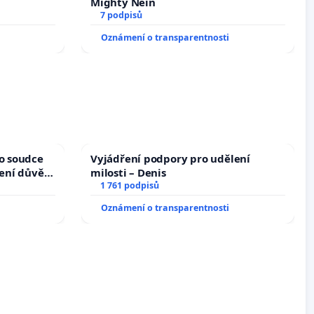
Mighty Nein
7 podpisů
Oznámení o transparentnosti
ho soudce
Vyjádření podpory pro udělení
žení důvěry
milosti – Denis
1 761 podpisů
Oznámení o transparentnosti