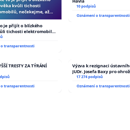
Havla
ověka kvůli tichosti
10 podpisů
omobilů, nečekejme, až
Oznámení o transparentnosti
další, zaveďme slyšitelná
auta!
o je přijít o blízkého
ůli tichosti elektromobilů,
 až přibydou další,
sů
yšitelná auta!
o transparentnosti
ŠŠÍ TRESTY ZA TÝRÁNÍ
Výzva k rezignaci ústavní
JUDr. Josefa Baxy pro ohro
odpisů
ve spravedlivý proces
17 274 podpisů
o transparentnosti
Oznámení o transparentnosti