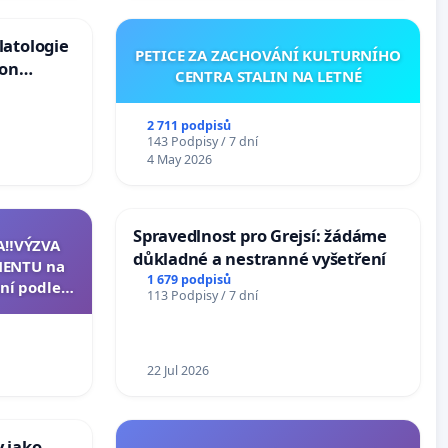
latologie
PETICE ZA ZACHOVÁNÍ KULTURNÍHO
ion
CENTRA STALIN NA LETNÉ
Arts,
2 711 podpisů
143 Podpisy / 7 dní
4 May 2026
Spravedlnost pro Grejsí: žádáme
A‼️VÝZVA
důkladné a nestranné vyšetření
ENTU na
1 679 podpisů
ní podle §
113 Podpisy / 7 dní
u k návrhu
ní ústavní
epubliky
22 Jul 2026
 jako