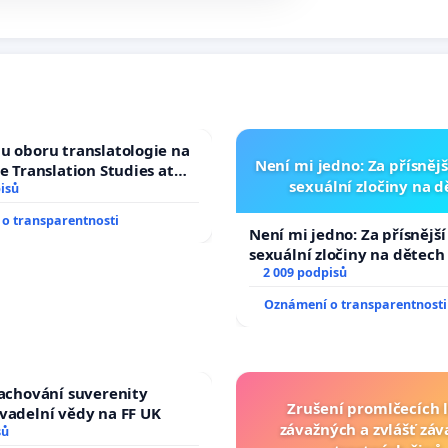
u oboru translatologie na
Není mi jedno: Za přísnějš
ve Translation Studies at
sexuální zločiny na 
 of Arts, Charles
isů
o transparentnosti
Není mi jedno: Za přísnější
sexuální zločiny na dětech
2 009 podpisů
Oznámení o transparentnosti
zachování suverenity
Zrušení promlčecích 
vadelní vědy na FF UK
závažných a zvlášť zá
sů