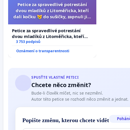
Petice za spravedlivé potrestání
dvou mladíků z Litoměřicka, kteří
dali kočku 😿 do sušičky, zapnuli ji a
umírání zvířete natočili.
Petice za spravedlivé potrestání
dvou mladíků z Litoměřicka, kteří
dali kočku 😿 do sušičky, zapnuli ji a
3 753 podpisů
umírání zvířete natočili.
Oznámení o transparentnosti
SPUSŤTE VLASTNÍ PETICI
Chcete něco změnit?
Bude-li člověk mlčet, nic se nezmění.
Autor této petice se rozhodl něco změnit a jednat.
Pohán
Popište změnu, kterou chcete vidět