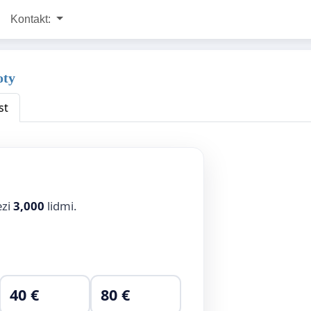
Kontakt:
oty
st
ezi
3,000
lidmi.
40 €
80 €