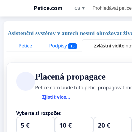
Petice.com
Prohledávat petice
CS ▼
Asistenční systémy v autech nesmí ohrožovat živ
Petice
Podpisy
Zvláštní viditelno
13
Placená propagace
Petice.com bude tuto petici propagovat m
Zjistit více...
Vyberte si rozpočet
5 €
10 €
20 €