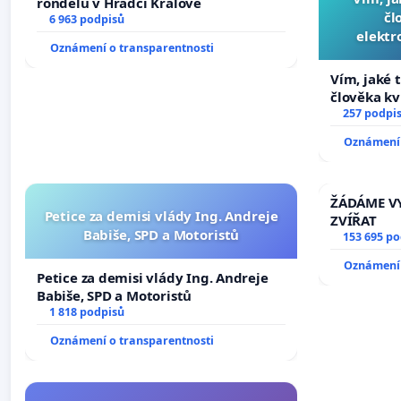
rondelů v Hradci Králové
čl
6 963 podpisů
elektr
Oznámení o transparentnosti
přibydou 
Vím, jaké t
člověka kv
nečekejme,
257 podpi
zaveďme sl
Oznámení 
ŽÁDÁME VY
Petice za demisi vlády Ing. Andreje
ZVÍŘAT
Babiše, SPD a Motoristů
153 695 p
Oznámení 
Petice za demisi vlády Ing. Andreje
Babiše, SPD a Motoristů
1 818 podpisů
Oznámení o transparentnosti