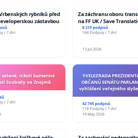
Vrbenských rybníků před
Za záchranu oboru trans
developerskou zástavbou
na FF UK / Save Translat
Studies at the Faculty of 
pisů
8 215 podpisů
y / 7 dní
164 Podpisy / 7 dní
Charles University
13 Jul 2026
zelené, nikoli kamenné
‼️VELEZRADA PREZIDENT
tí Svobody ve Znojmě
OBČANŮ SENÁTU PARLAM
vyhlášení veřejného slyše
144 jednacího řádu Senát
sů
na přijetí usnesení k podá
y / 7 dní
42 745 podpisů
žaloby na prezidenta r
118 Podpisy / 7 dní
6
19 May 2026
 udržení špičkové péče
Za zachování pedagogiky