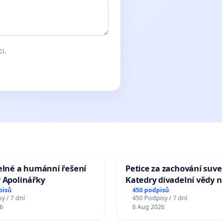
ci.
elné a humánní řešení
Petice za zachování suve
 Apolinářky
Katedry divadelní vědy n
pisů
450 podpisů
y / 7 dní
450 Podpisy / 7 dní
6
6 Aug 2026