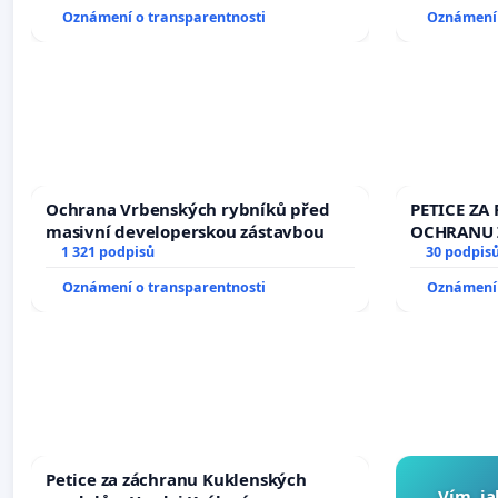
Oznámení o transparentnosti
Oznámení 
Ochrana Vrbenských rybníků před
PETICE ZA 
masivní developerskou zástavbou
OCHRANU 
1 321 podpisů
30 podpis
Oznámení o transparentnosti
Oznámení 
Petice za záchranu Kuklenských
Vím, ja