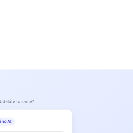
 Uděláte to samé?
ěno AI