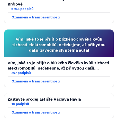
Králové
6 964 podpisů
Oznámení o transparentnosti
Vím, jaké to je přijít o blízkého člověka kvůli
tichosti elektromobilů, nečekejme, až přibydou
další, zaveďme slyšitelná auta!
Vím, jaké to je přijít o blízkého člověka kvůli tichosti
elektromobilů, nečekejme, až přibydou další,
zaveďme slyšitelná auta!
257 podpisů
Oznámení o transparentnosti
Zastavte prodej Letiště Václava Havla
10 podpisů
Oznámení o transparentnosti