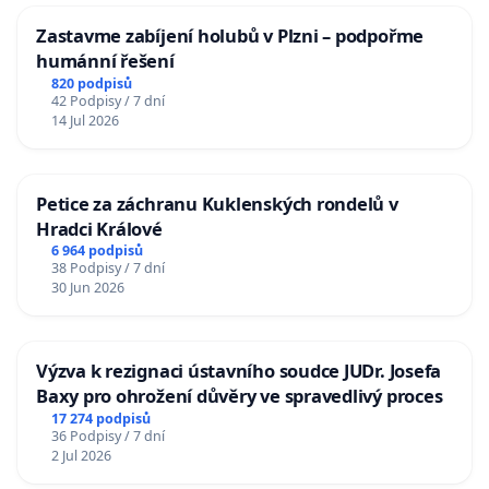
Zastavme zabíjení holubů v Plzni – podpořme
humánní řešení
820 podpisů
42 Podpisy / 7 dní
14 Jul 2026
Petice za záchranu Kuklenských rondelů v
Hradci Králové
6 964 podpisů
38 Podpisy / 7 dní
30 Jun 2026
Výzva k rezignaci ústavního soudce JUDr. Josefa
Baxy pro ohrožení důvěry ve spravedlivý proces
17 274 podpisů
36 Podpisy / 7 dní
2 Jul 2026