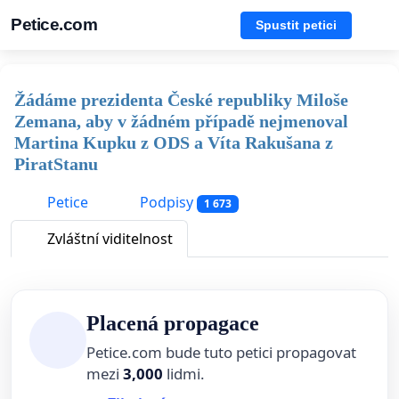
Petice.com
Spustit petici
Žádáme prezidenta České republiky Miloše
Zemana, aby v žádném případě nejmenoval
Martina Kupku z ODS a Víta Rakušana z
PiratStanu
Petice
Podpisy
1 673
Zvláštní viditelnost
Placená propagace
Petice.com bude tuto petici propagovat
mezi
3,000
lidmi.