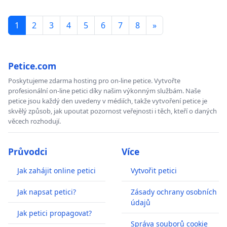
1
2
3
4
5
6
7
8
»
Petice.com
Poskytujeme zdarma hosting pro on-line petice. Vytvořte
profesionální on-line petici díky našim výkonným službám. Naše
petice jsou každý den uvedeny v médiích, takže vytvoření petice je
skvělý způsob, jak upoutat pozornost veřejnosti i těch, kteří o daných
věcech rozhodují.
Průvodci
Více
Jak zahájit online petici
Vytvořit petici
Jak napsat petici?
Zásady ochrany osobních
údajů
Jak petici propagovat?
Správa souborů cookie