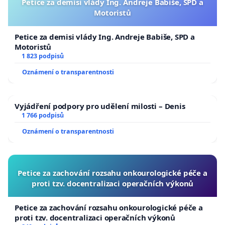
Petice za demisi vlády Ing. Andreje Babiše, SPD a
Motoristů
Petice za demisi vlády Ing. Andreje Babiše, SPD a
Motoristů
1 823 podpisů
Oznámení o transparentnosti
Vyjádření podpory pro udělení milosti – Denis
1 766 podpisů
Oznámení o transparentnosti
Petice za zachování rozsahu onkourologické péče a
proti tzv. docentralizaci operačních výkonů
Petice za zachování rozsahu onkourologické péče a
proti tzv. docentralizaci operačních výkonů