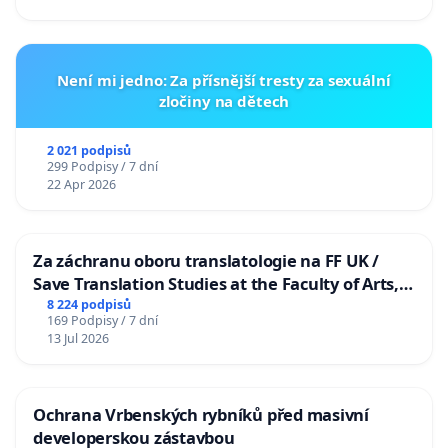
Není mi jedno: Za přísnější tresty za sexuální
zločiny na dětech
2 021 podpisů
299 Podpisy / 7 dní
22 Apr 2026
Za záchranu oboru translatologie na FF UK /
Save Translation Studies at the Faculty of Arts,
Charles University
8 224 podpisů
169 Podpisy / 7 dní
13 Jul 2026
Ochrana Vrbenských rybníků před masivní
developerskou zástavbou