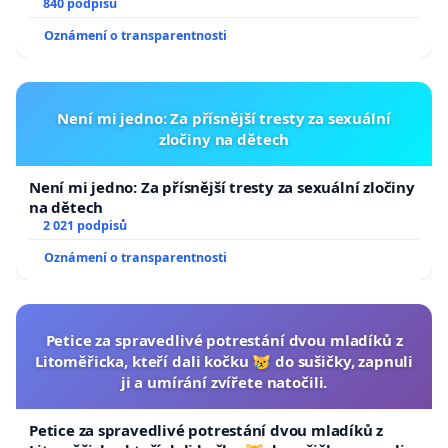
840 podpisů
Oznámení o transparentnosti
Není mi jedno: Za přísnější tresty za sexuální
zločiny na dětech
Není mi jedno: Za přísnější tresty za sexuální zločiny
na dětech
2 021 podpisů
Oznámení o transparentnosti
Petice za spravedlivé potrestání dvou mladíků z
Litoměřicka, kteří dali kočku 😿 do sušičky, zapnuli
ji a umírání zvířete natočili.
Petice za spravedlivé potrestání dvou mladíků z