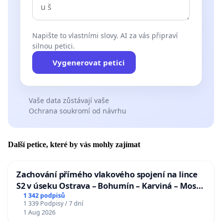
Napište to vlastními slovy. AI za vás připraví
silnou petici.
Vygenerovat petici
Vaše data zůstávají vaše
Ochrana soukromí od návrhu
Další petice, které by vás mohly zajímat
Zachování přímého vlakového spojení na lince
S2 v úseku Ostrava – Bohumín – Karviná – Mosty
u Jablunkova
1 342 podpisů
1 339 Podpisy / 7 dní
1 Aug 2026