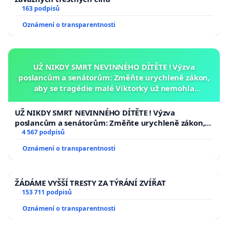
163 podpisů
Oznámení o transparentnosti
UŽ NIKDY SMRT NEVINNÉHO DÍTĚTE ! Výzva
poslancům a senátorům: Změňte urychleně zákon,
aby se tragédie malé Viktorky už nemohla
opakovat!
UŽ NIKDY SMRT NEVINNÉHO DÍTĚTE ! Výzva
poslancům a senátorům: Změňte urychleně zákon,
aby se tragédie malé Viktorky už nemohla opakovat!
4 567 podpisů
Oznámení o transparentnosti
ŽÁDÁME VYŠŠÍ TRESTY ZA TÝRÁNÍ ZVÍŘAT
153 711 podpisů
Oznámení o transparentnosti