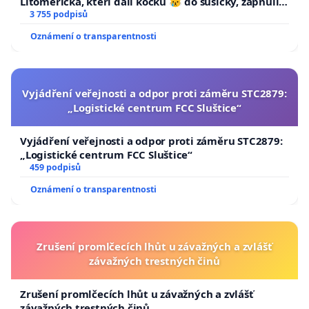
Litoměřicka, kteří dali kočku 😿 do sušičky, zapnuli ji
a umírání zvířete natočili.
3 755 podpisů
Oznámení o transparentnosti
Vyjádření veřejnosti a odpor proti záměru STC2879:
„Logistické centrum FCC Sluštice“
Vyjádření veřejnosti a odpor proti záměru STC2879:
„Logistické centrum FCC Sluštice“
459 podpisů
Oznámení o transparentnosti
Zrušení promlčecích lhůt u závažných a zvlášť
závažných trestných činů
Zrušení promlčecích lhůt u závažných a zvlášť
závažných trestných činů