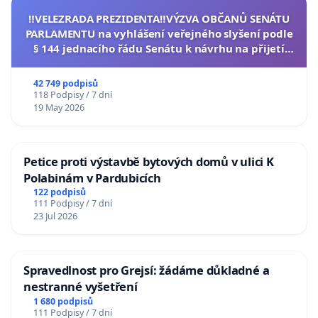
‼️VELEZRADA PREZIDENTA‼️VÝZVA OBČANŮ SENÁTU
PARLAMENTU na vyhlášení veřejného slyšení podle
§ 144 jednacího řádu Senátu k návrhu na přijetí
usnesení k podání ústavní žaloby na prezidenta
republiky
42 749 podpisů
118 Podpisy / 7 dní
19 May 2026
Petice proti výstavbě bytových domů v ulici K
Polabinám v Pardubicích
122 podpisů
111 Podpisy / 7 dní
23 Jul 2026
Spravedlnost pro Grejsí: žádáme důkladné a
nestranné vyšetření
1 680 podpisů
111 Podpisy / 7 dní