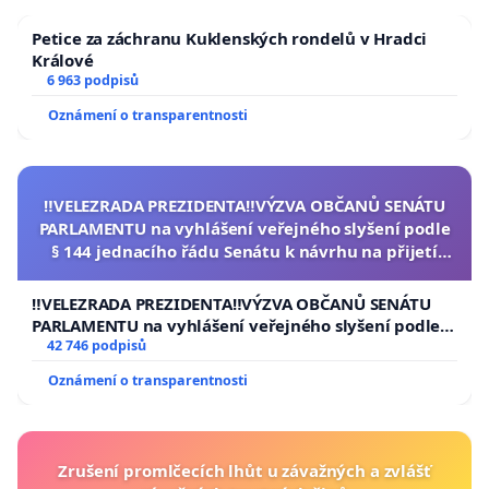
Petice za záchranu Kuklenských rondelů v Hradci
Králové
6 963 podpisů
Oznámení o transparentnosti
‼️VELEZRADA PREZIDENTA‼️VÝZVA OBČANŮ SENÁTU
PARLAMENTU na vyhlášení veřejného slyšení podle
§ 144 jednacího řádu Senátu k návrhu na přijetí
usnesení k podání ústavní žaloby na prezidenta
republiky
‼️VELEZRADA PREZIDENTA‼️VÝZVA OBČANŮ SENÁTU
PARLAMENTU na vyhlášení veřejného slyšení podle §
144 jednacího řádu Senátu k návrhu na přijetí
42 746 podpisů
usnesení k podání ústavní žaloby na prezidenta
Oznámení o transparentnosti
republiky
Zrušení promlčecích lhůt u závažných a zvlášť