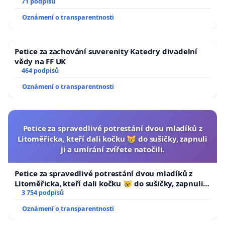
71 podpisů
Oznámení o transparentnosti
Petice za zachování suverenity Katedry divadelní
vědy na FF UK
464 podpisů
Oznámení o transparentnosti
Petice za spravedlivé potrestání dvou mladíků z
Litoměřicka, kteří dali kočku 😿 do sušičky, zapnuli
ji a umírání zvířete natočili.
Petice za spravedlivé potrestání dvou mladíků z
Litoměřicka, kteří dali kočku 😿 do sušičky, zapnuli ji
a umírání zvířete natočili.
3 754 podpisů
Oznámení o transparentnosti