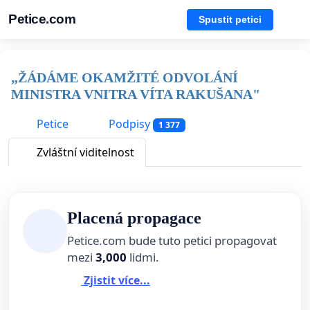
Petice.com
Spustit petici
„ŽÁDÁME OKAMŽITÉ ODVOLÁNÍ
MINISTRA VNITRA VÍTA RAKUŠANA"
Petice
Podpisy
1 377
Zvláštní viditelnost
Placená propagace
Petice.com bude tuto petici propagovat
mezi
3,000
lidmi.
Zjistit více...