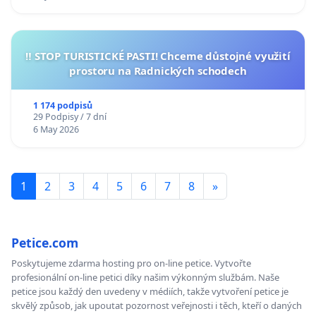
‼️ STOP TURISTICKÉ PASTI! Chceme důstojné využití
prostoru na Radnických schodech
1 174 podpisů
29 Podpisy / 7 dní
6 May 2026
1
2
3
4
5
6
7
8
»
Petice.com
Poskytujeme zdarma hosting pro on-line petice. Vytvořte
profesionální on-line petici díky našim výkonným službám. Naše
petice jsou každý den uvedeny v médiích, takže vytvoření petice je
skvělý způsob, jak upoutat pozornost veřejnosti i těch, kteří o daných