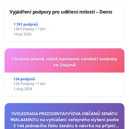
Vyjádření podpory pro udělení milosti – Denis
1 761 podpisů
136 Podpisy / 7 dní
14 Jul 2026
Chceme zelené, nikoli kamenné náměstí Svobody
ve Znojmě
134 podpisů
126 Podpisy / 7 dní
1 Aug 2026
‼️VELEZRADA PREZIDENTA‼️VÝZVA OBČANŮ SENÁTU
PARLAMENTU na vyhlášení veřejného slyšení podle
§ 144 jednacího řádu Senátu k návrhu na přijetí