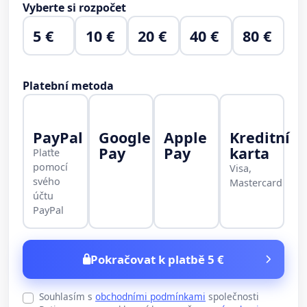
Vyberte si rozpočet
5 €
10 €
20 €
40 €
80 €
Platební metoda
PayPal
Google
Apple
Kreditní
Pay
Pay
karta
Plaťte
pomocí
Visa,
svého
Mastercard
účtu
PayPal
Pokračovat k platbě 5 €
Souhlasím s
obchodními podmínkami
společnosti