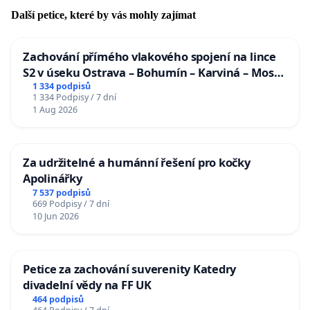
Další petice, které by vás mohly zajímat
Zachování přímého vlakového spojení na lince
S2 v úseku Ostrava – Bohumín – Karviná – Mosty
u Jablunkova
1 334 podpisů
1 334 Podpisy / 7 dní
1 Aug 2026
Za udržitelné a humánní řešení pro kočky
Apolinářky
7 537 podpisů
669 Podpisy / 7 dní
10 Jun 2026
Petice za zachování suverenity Katedry
divadelní vědy na FF UK
464 podpisů