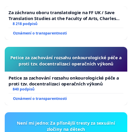
Za záchranu oboru translatologie na FF UK / Save
Translation Studies at the Faculty of Arts, Charles
University
8 218 podpisů
Oznámení o transparentnosti
Petice za zachování rozsahu onkourologické péče a
proti tzv. docentralizaci operačních výkonů
Petice za zachování rozsahu onkourologické péče a
proti tzv. docentralizaci operačních výkonů
840 podpisů
Oznámení o transparentnosti
Není mi jedno: Za přísnější tresty za sexuální
zločiny na dětech