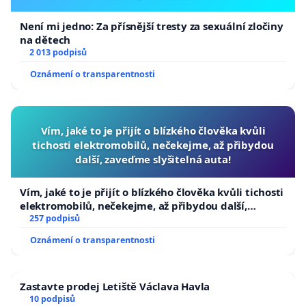
Není mi jedno: Za přísnější tresty za sexuální zločiny
na dětech
2 013 podpisů
Oznámení o transparentnosti
Vím, jaké to je přijít o blízkého člověka kvůli
tichosti elektromobilů, nečekejme, až přibydou
další, zaveďme slyšitelná auta!
Vím, jaké to je přijít o blízkého člověka kvůli tichosti
elektromobilů, nečekejme, až přibydou další,
zaveďme slyšitelná auta!
257 podpisů
Oznámení o transparentnosti
Zastavte prodej Letiště Václava Havla
10 podpisů