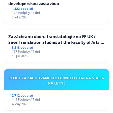
developerskou zástavbou
1 322 podpisů
172 Podpisy / 7 dní
3 Jul 2026
Za záchranu oboru translatologie na FF UK /
Save Translation Studies at the Faculty of Arts,
Charles University
8 218 podpisů
167 Podpisy / 7 dní
13 Jul 2026
PETICE ZA ZACHOVÁNÍ KULTURNÍHO CENTRA STALIN
NA LETNÉ
2 712 podpisů
144 Podpisy / 7 dní
4 May 2026