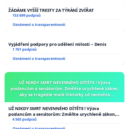
ŽÁDÁME VYŠŠÍ TRESTY ZA TÝRÁNÍ ZVÍŘAT
153 699 podpisů
Oznámení o transparentnosti
Vyjádření podpory pro udělení milosti – Denis
1 761 podpisů
Oznámení o transparentnosti
UŽ NIKDY SMRT NEVINNÉHO DÍTĚTE ! Výzva
poslancům a senátorům: Změňte urychleně zákon,
aby se tragédie malé Viktorky už nemohla
opakovat!
UŽ NIKDY SMRT NEVINNÉHO DÍTĚTE ! Výzva
poslancům a senátorům: Změňte urychleně zákon,
aby se tragédie malé Viktorky už nemohla opakovat!
4 565 podpisů
Oznámení o transparentnosti