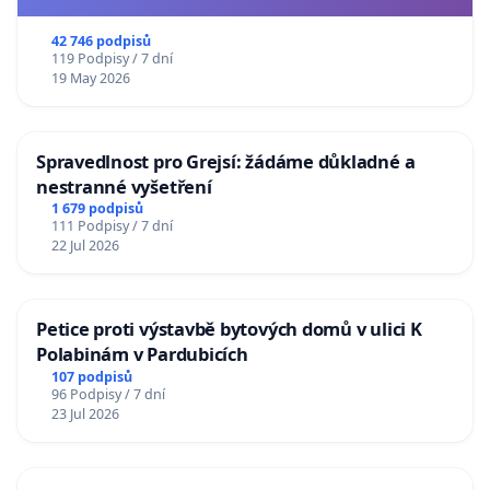
usnesení k podání ústavní žaloby na prezidenta
republiky
42 746 podpisů
119 Podpisy / 7 dní
19 May 2026
Spravedlnost pro Grejsí: žádáme důkladné a
nestranné vyšetření
1 679 podpisů
111 Podpisy / 7 dní
22 Jul 2026
Petice proti výstavbě bytových domů v ulici K
Polabinám v Pardubicích
107 podpisů
96 Podpisy / 7 dní
23 Jul 2026