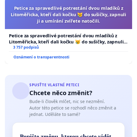
Petice za spravedlivé potrestání dvou mladíků z
Litoměřicka, kteří dali kočku 😿 do sušičky, zapnuli
ji a umírání zvířete natočili.
Petice za spravedlivé potrestání dvou mladíků z
Litoměřicka, kteří dali kočku 😿 do sušičky, zapnuli ji
a umírání zvířete natočili.
3 757 podpisů
Oznámení o transparentnosti
SPUSŤTE VLASTNÍ PETICI
Chcete něco změnit?
Bude-li člověk mlčet, nic se nezmění.
Autor této petice se rozhodl něco změnit a
jednat. Uděláte to samé?
Popište změnu, kterou chcete vidět