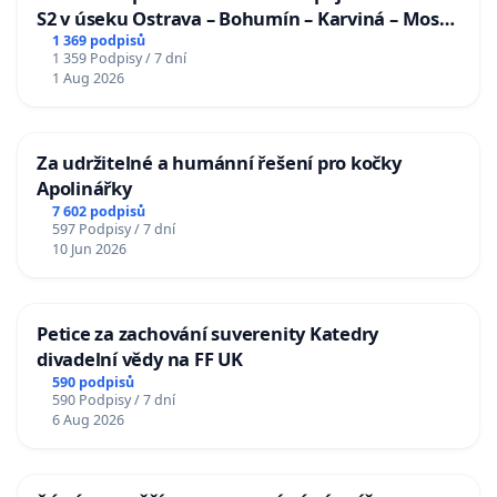
S2 v úseku Ostrava – Bohumín – Karviná – Mosty
u Jablunkova
1 369 podpisů
1 359 Podpisy / 7 dní
1 Aug 2026
Za udržitelné a humánní řešení pro kočky
Apolinářky
7 602 podpisů
597 Podpisy / 7 dní
10 Jun 2026
Petice za zachování suverenity Katedry
divadelní vědy na FF UK
590 podpisů
590 Podpisy / 7 dní
6 Aug 2026