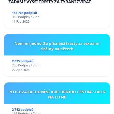
ŽÁDÁME VYŠŠÍ TRESTY ZA TÝRÁNÍ ZVÍŘAT
153 765 podpisů
353 Podpisy / 7 dní
11 Feb 2025
Není mi jedno: Za přísnější tresty za sexuální
zločiny na dětech
2 075 podpisů
235 Podpisy / 7 dní
22 Apr 2026
PETICE ZA ZACHOVÁNÍ KULTURNÍHO CENTRA STALIN
NA LETNÉ
2 742 podpisů
165 Podpisy / 7 dní