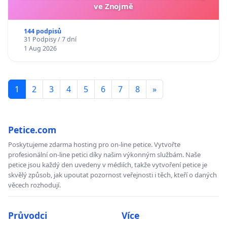
ve Znojmě
144 podpisů
31 Podpisy / 7 dní
1 Aug 2026
1
2
3
4
5
6
7
8
»
Petice.com
Poskytujeme zdarma hosting pro on-line petice. Vytvořte
profesionální on-line petici díky našim výkonným službám. Naše
petice jsou každý den uvedeny v médiích, takže vytvoření petice je
skvělý způsob, jak upoutat pozornost veřejnosti i těch, kteří o daných
věcech rozhodují.
Průvodci
Více