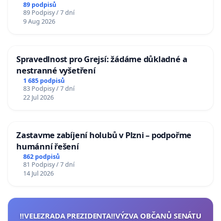
89 podpisů
89 Podpisy / 7 dní
9 Aug 2026
Spravedlnost pro Grejsí: žádáme důkladné a
nestranné vyšetření
1 685 podpisů
83 Podpisy / 7 dní
22 Jul 2026
Zastavme zabíjení holubů v Plzni – podpořme
humánní řešení
862 podpisů
81 Podpisy / 7 dní
14 Jul 2026
‼️VELEZRADA PREZIDENTA‼️VÝZVA OBČANŮ SENÁTU