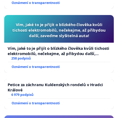
Oznámení o transparentnosti
Vím, jaké to je přijít o blízkého člověka kvůli
tichosti elektromobilů, nečekejme, až přibydou
další, zaveďme slyšitelná auta!
Vím, jaké to je přijít o blízkého člověka kvůli tichosti
elektromobilů, nečekejme, až přibydou další,
zaveďme slyšitelná auta!
258 podpisů
Oznámení o transparentnosti
Petice za záchranu Kuklenských rondelů v Hradci
Králové
6 979 podpisů
Oznámení o transparentnosti