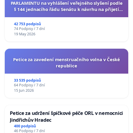
PARLAMENTU na vyhlášení veřejného slyšení podle
§ 144 jednacího řádu Senátu k návrhu na přijetí
usnesení k podání ústavní žaloby na prezidenta
republiky
42 753 podpisů
74 Podpisy / 7 dní
19 May 2026
Petice za zavedení menstruačního volna v České
republice
33 535 podpisů
64 Podpisy / 7 dní
15 Jun 2026
Petice za udržení špičkové péče ORL v nemocnici
Jindřichův Hradec
400 podpisů
46 Podpisy / 7 dní