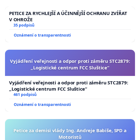
PETICE ZA RYCHLEJŠÍ A ÚČINNĚJŠÍ OCHRANU ZVÍŘAT
V OHROŽE
35 podpisů
Oznámení o transparentnosti
Vyjádření veřejnosti a odpor proti záměru STC2879:
„Logistické centrum FCC Sluštice“
Vyjádření veřejnosti a odpor proti záměru STC2879:
„Logistické centrum FCC Sluštice“
461 podpisů
Oznámení o transparentnosti
Petice za demisi vlády Ing. Andreje Babiše, SPD a
Motoristů