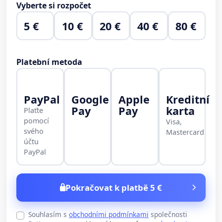
Vyberte si rozpočet
5 €
10 €
20 €
40 €
80 €
Platební metoda
PayPal
Google
Apple
Kreditní
Pay
Pay
karta
Plaťte
pomocí
Visa,
svého
Mastercard
účtu
PayPal
Pokračovat k platbě 5 €
Souhlasím s
obchodními podmínkami
společnosti