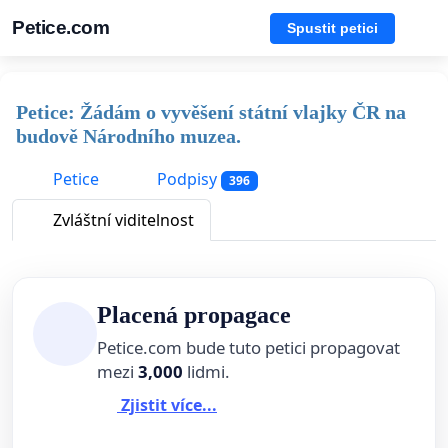
Petice.com
Spustit petici
Petice: Žádám o vyvěšení státní vlajky ČR na
budově Národního muzea.
Petice
Podpisy
396
Zvláštní viditelnost
Placená propagace
Petice.com bude tuto petici propagovat
mezi
3,000
lidmi.
Zjistit více...