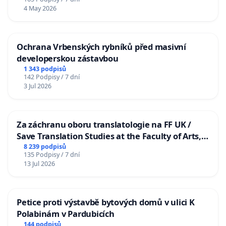
4 May 2026
Ochrana Vrbenských rybníků před masivní
developerskou zástavbou
1 343 podpisů
142 Podpisy / 7 dní
3 Jul 2026
Za záchranu oboru translatologie na FF UK /
Save Translation Studies at the Faculty of Arts,
Charles University
8 239 podpisů
135 Podpisy / 7 dní
13 Jul 2026
Petice proti výstavbě bytových domů v ulici K
Polabinám v Pardubicích
144 podpisů