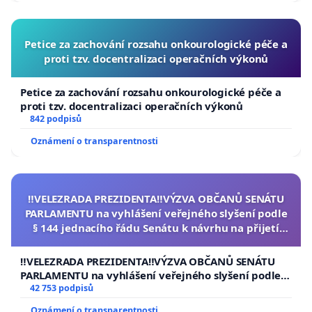
Petice za zachování rozsahu onkourologické péče a
proti tzv. docentralizaci operačních výkonů
Petice za zachování rozsahu onkourologické péče a
proti tzv. docentralizaci operačních výkonů
842 podpisů
Oznámení o transparentnosti
‼️VELEZRADA PREZIDENTA‼️VÝZVA OBČANŮ SENÁTU
PARLAMENTU na vyhlášení veřejného slyšení podle
§ 144 jednacího řádu Senátu k návrhu na přijetí
usnesení k podání ústavní žaloby na prezidenta
republiky
‼️VELEZRADA PREZIDENTA‼️VÝZVA OBČANŮ SENÁTU
PARLAMENTU na vyhlášení veřejného slyšení podle §
144 jednacího řádu Senátu k návrhu na přijetí
42 753 podpisů
usnesení k podání ústavní žaloby na prezidenta
Oznámení o transparentnosti