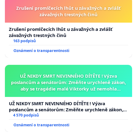
Zrušení promlčecích lhůt u závažných a zvlášť
závažných trestných činů
Zrušení promlčecích lhůt u závažných a zvlášť
závažných trestných činů
163 podpisů
Oznámení o transparentnosti
UŽ NIKDY SMRT NEVINNÉHO DÍTĚTE ! Výzva
poslancům a senátorům: Změňte urychleně zákon,
aby se tragédie malé Viktorky už nemohla
opakovat!
UŽ NIKDY SMRT NEVINNÉHO DÍTĚTE ! Výzva
poslancům a senátorům: Změňte urychleně zákon,
aby se tragédie malé Viktorky už nemohla opakovat!
4 570 podpisů
Oznámení o transparentnosti