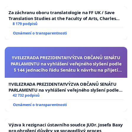
Za záchranu oboru translatologie na FF UK / Save
Translation Studies at the Faculty of Arts, Charles
University
8 179 podpisů
Oznámení o transparentnosti
‼️VELEZRADA PREZIDENTA‼️VÝZVA OBČANŮ SENÁTU
PARLAMENTU na vyhlášení veřejného slyšení podle
§ 144 jednacího řádu Senátu k návrhu na přijetí
usnesení k podání ústavní žaloby na prezidenta
republiky
‼️VELEZRADA PREZIDENTA‼️VÝZVA OBČANŮ SENÁTU
PARLAMENTU na vyhlášení veřejného slyšení podle §
144 jednacího řádu Senátu k návrhu na přijetí
42 732 podpisů
usnesení k podání ústavní žaloby na prezidenta
Oznámení o transparentnosti
republiky
Výzva k rezignaci ústavního soudce JUDr. Josefa Baxy
pro ohrožení důvěry ve spravedlivý proces