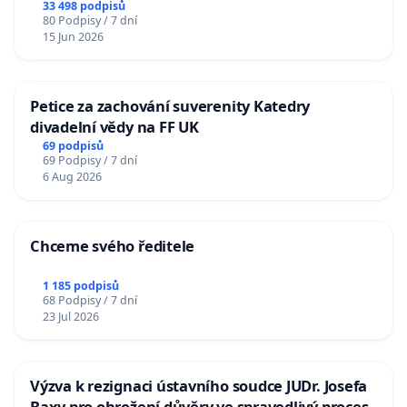
33 498 podpisů
80 Podpisy / 7 dní
15 Jun 2026
Petice za zachování suverenity Katedry
divadelní vědy na FF UK
69 podpisů
69 Podpisy / 7 dní
6 Aug 2026
Chceme svého ředitele
1 185 podpisů
68 Podpisy / 7 dní
23 Jul 2026
Výzva k rezignaci ústavního soudce JUDr. Josefa
Baxy pro ohrožení důvěry ve spravedlivý proces