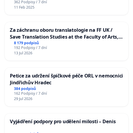
362 Podpisy / 7 dní
11 Feb 2025
Za záchranu oboru translatologie na FF UK /
Save Translation Studies at the Faculty of Arts,
Charles University
8 179 podpisů
192 Podpisy / 7 dní
13 Jul 2026
Petice za udržení špičkové péče ORL v nemocnici
Jindřichův Hradec
384 podpisů
162 Podpisy / 7 dní
29 Jul 2026
Vyjádření podpory pro udělení milosti – Denis