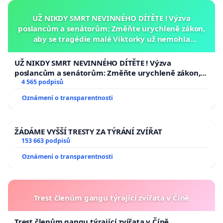
UŽ NIKDY SMRT NEVINNÉHO DÍTĚTE ! Výzva
poslancům a senátorům: Změňte urychleně zákon,
aby se tragédie malé Viktorky už nemohla
opakovat!
UŽ NIKDY SMRT NEVINNÉHO DÍTĚTE ! Výzva
poslancům a senátorům: Změňte urychleně zákon,
aby se tragédie malé Viktorky už nemohla opakovat!
4 565 podpisů
Oznámení o transparentnosti
ŽÁDÁME VYŠŠÍ TRESTY ZA TÝRÁNÍ ZVÍŘAT
153 663 podpisů
Oznámení o transparentnosti
Trest členům gangu týrající zvířata v Číně
Trest členům gangu týrající zvířata v Číně