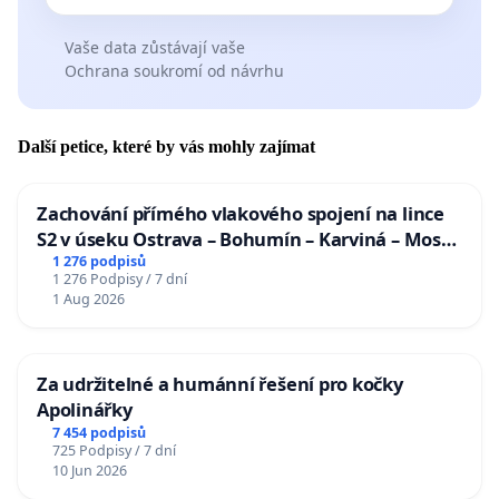
Vaše data zůstávají vaše
Ochrana soukromí od návrhu
Další petice, které by vás mohly zajímat
Zachování přímého vlakového spojení na lince
S2 v úseku Ostrava – Bohumín – Karviná – Mosty
u Jablunkova
1 276 podpisů
1 276 Podpisy / 7 dní
1 Aug 2026
Za udržitelné a humánní řešení pro kočky
Apolinářky
7 454 podpisů
725 Podpisy / 7 dní
10 Jun 2026