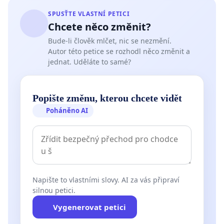
SPUSŤTE VLASTNÍ PETICI
Chcete něco změnit?
Bude-li člověk mlčet, nic se nezmění.
Autor této petice se rozhodl něco změnit a
jednat. Uděláte to samé?
Popište změnu, kterou chcete vidět
Poháněno AI
Napište to vlastními slovy. AI za vás připraví
silnou petici.
Vygenerovat petici