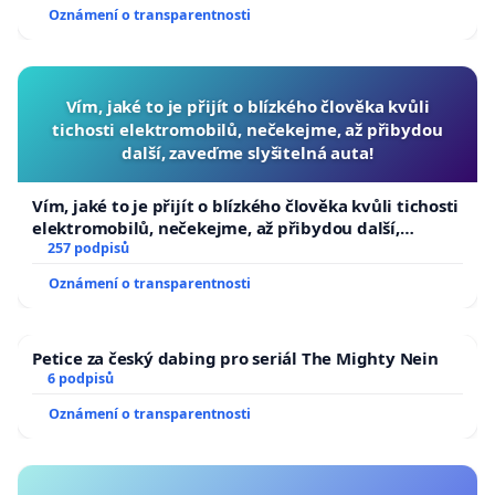
Oznámení o transparentnosti
Vím, jaké to je přijít o blízkého člověka kvůli
tichosti elektromobilů, nečekejme, až přibydou
další, zaveďme slyšitelná auta!
Vím, jaké to je přijít o blízkého člověka kvůli tichosti
elektromobilů, nečekejme, až přibydou další,
zaveďme slyšitelná auta!
257 podpisů
Oznámení o transparentnosti
Petice za český dabing pro seriál The Mighty Nein
6 podpisů
Oznámení o transparentnosti