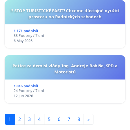
‼️ STOP TURISTICKÉ PASTI! Chceme důstojné využití
prostoru na Radnických schodech
1 171 podpisů
33 Podpisy / 7 dní
6 May 2026
Petice za demisi vlády Ing. Andreje Babiše, SPD a
Motoristů
1 816 podpisů
24 Podpisy / 7 dní
12 Jun 2026
1
2
3
4
5
6
7
8
»