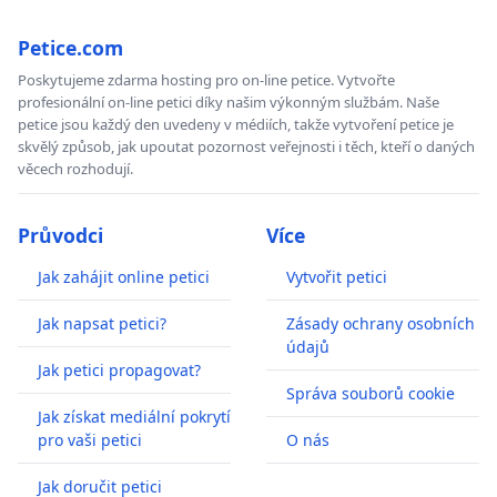
Petice.com
Poskytujeme zdarma hosting pro on-line petice. Vytvořte
profesionální on-line petici díky našim výkonným službám. Naše
petice jsou každý den uvedeny v médiích, takže vytvoření petice je
skvělý způsob, jak upoutat pozornost veřejnosti i těch, kteří o daných
věcech rozhodují.
Průvodci
Více
Jak zahájit online petici
Vytvořit petici
Jak napsat petici?
Zásady ochrany osobních
údajů
Jak petici propagovat?
Správa souborů cookie
Jak získat mediální pokrytí
pro vaši petici
O nás
Jak doručit petici