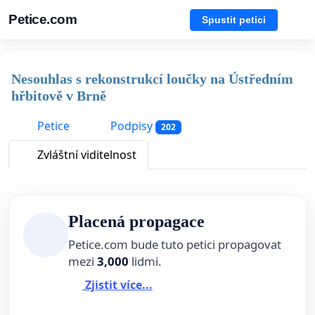
Petice.com
Spustit petici
Nesouhlas s rekonstrukcí loučky na Ústředním
hřbitově v Brně
Petice
Podpisy
202
Zvláštní viditelnost
Placená propagace
Petice.com bude tuto petici propagovat
mezi
3,000
lidmi.
Zjistit více...