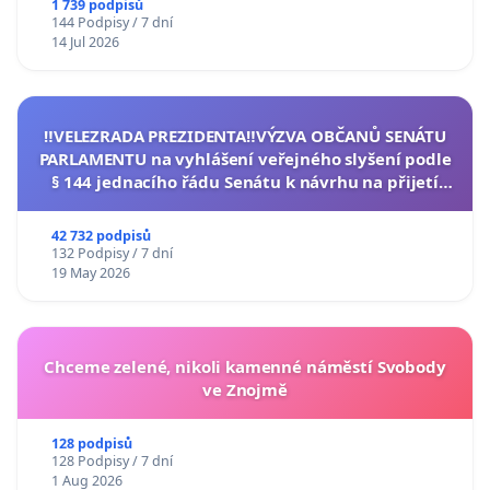
1 739 podpisů
144 Podpisy / 7 dní
14 Jul 2026
‼️VELEZRADA PREZIDENTA‼️VÝZVA OBČANŮ SENÁTU
PARLAMENTU na vyhlášení veřejného slyšení podle
§ 144 jednacího řádu Senátu k návrhu na přijetí
usnesení k podání ústavní žaloby na prezidenta
republiky
42 732 podpisů
132 Podpisy / 7 dní
19 May 2026
Chceme zelené, nikoli kamenné náměstí Svobody
ve Znojmě
128 podpisů
128 Podpisy / 7 dní
1 Aug 2026