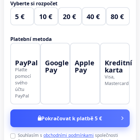
Vyberte si rozpočet
5 €
10 €
20 €
40 €
80 €
Platební metoda
PayPal
Google
Apple
Kreditní
Pay
Pay
karta
Plaťte
pomocí
Visa,
svého
Mastercard
účtu
PayPal
Pokračovat k platbě 5 €
Souhlasím s
obchodními podmínkami
společnosti