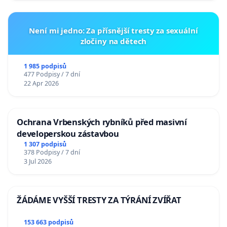
Není mi jedno: Za přísnější tresty za sexuální
zločiny na dětech
1 985 podpisů
477 Podpisy / 7 dní
22 Apr 2026
Ochrana Vrbenských rybníků před masivní
developerskou zástavbou
1 307 podpisů
378 Podpisy / 7 dní
3 Jul 2026
ŽÁDÁME VYŠŠÍ TRESTY ZA TÝRÁNÍ ZVÍŘAT
153 663 podpisů