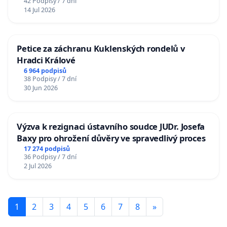
42 Podpisy / 7 dní
14 Jul 2026
Petice za záchranu Kuklenských rondelů v
Hradci Králové
6 964 podpisů
38 Podpisy / 7 dní
30 Jun 2026
Výzva k rezignaci ústavního soudce JUDr. Josefa
Baxy pro ohrožení důvěry ve spravedlivý proces
17 274 podpisů
36 Podpisy / 7 dní
2 Jul 2026
1
2
3
4
5
6
7
8
»