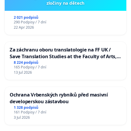
zločiny na dětech
2 021 podpisů
290 Podpisy / 7 dní
22 Apr 2026
Za záchranu oboru translatologie na FF UK /
Save Translation Studies at the Faculty of Arts,
Charles University
8 224 podpisů
165 Podpisy / 7 dní
13 Jul 2026
Ochrana Vrbenských rybníků před masivní
developerskou zástavbou
1 328 podpisů
161 Podpisy / 7 dní
3 Jul 2026