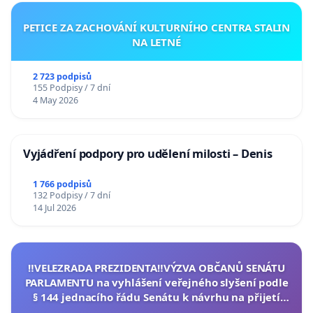
PETICE ZA ZACHOVÁNÍ KULTURNÍHO CENTRA STALIN
NA LETNÉ
2 723 podpisů
155 Podpisy / 7 dní
4 May 2026
Vyjádření podpory pro udělení milosti – Denis
1 766 podpisů
132 Podpisy / 7 dní
14 Jul 2026
‼️VELEZRADA PREZIDENTA‼️VÝZVA OBČANŮ SENÁTU
PARLAMENTU na vyhlášení veřejného slyšení podle
§ 144 jednacího řádu Senátu k návrhu na přijetí
usnesení k podání ústavní žaloby na prezidenta