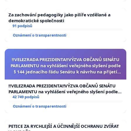
Za zachování pedagogiky jako pilíře vzdělané a
demokratické společnosti
91 podpisů
Oznámení o transparentnosti
‼️VELEZRADA PREZIDENTA‼️VÝZVA OBČANŮ SENÁTU
PARLAMENTU na vyhlášení veřejného slyšení podle
§ 144 jednacího řádu Senátu k návrhu na přijetí
usnesení k podání ústavní žaloby na prezidenta
republiky
‼️VELEZRADA PREZIDENTA‼️VÝZVA OBČANŮ SENÁTU
PARLAMENTU na vyhlášení veřejného slyšení podle §
144 jednacího řádu Senátu k návrhu na přijetí
42 749 podpisů
usnesení k podání ústavní žaloby na prezidenta
Oznámení o transparentnosti
republiky
PETICE ZA RYCHLEJŠÍ A ÚČINNĚJŠÍ OCHRANU ZVÍŘAT