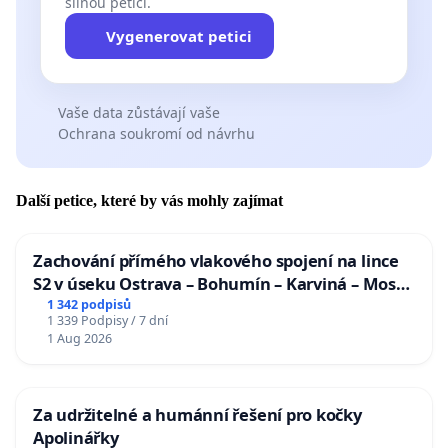
silnou petici.
Vygenerovat petici
Vaše data zůstávají vaše
Ochrana soukromí od návrhu
Další petice, které by vás mohly zajímat
Zachování přímého vlakového spojení na lince
S2 v úseku Ostrava – Bohumín – Karviná – Mosty
u Jablunkova
1 342 podpisů
1 339 Podpisy / 7 dní
1 Aug 2026
Za udržitelné a humánní řešení pro kočky
Apolinářky