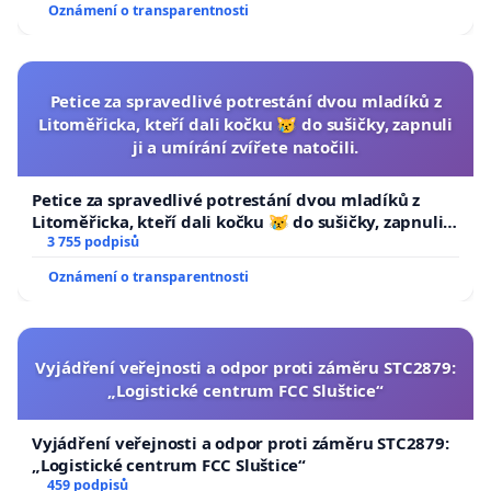
Oznámení o transparentnosti
Petice za spravedlivé potrestání dvou mladíků z
Litoměřicka, kteří dali kočku 😿 do sušičky, zapnuli
ji a umírání zvířete natočili.
Petice za spravedlivé potrestání dvou mladíků z
Litoměřicka, kteří dali kočku 😿 do sušičky, zapnuli ji
a umírání zvířete natočili.
3 755 podpisů
Oznámení o transparentnosti
Vyjádření veřejnosti a odpor proti záměru STC2879:
„Logistické centrum FCC Sluštice“
Vyjádření veřejnosti a odpor proti záměru STC2879:
„Logistické centrum FCC Sluštice“
459 podpisů