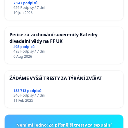
7 547 podpisů
656 Podpisy / 7 dní
10 Jun 2026
Petice za zachování suverenity Katedry
divadelní vědy na FF UK
493 podpisů
493 Podpisy / 7 dní
6 Aug 2026
ŽÁDÁME VYŠŠÍ TRESTY ZA TÝRÁNÍ ZVÍŘAT
153 713 podpisů
340 Podpisy / 7 dní
11 Feb 2025
Není mi jedno: Za přísnější tresty za sexuální