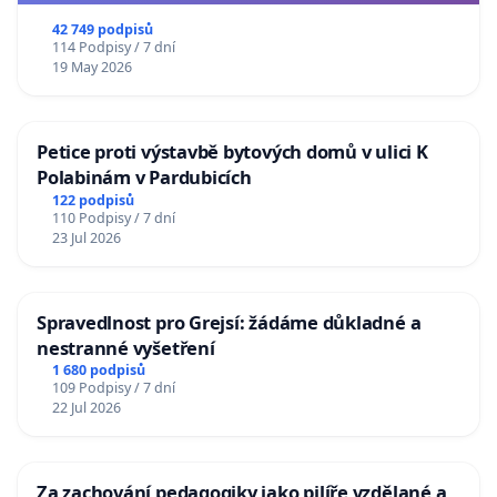
republiky
42 749 podpisů
114 Podpisy / 7 dní
19 May 2026
Petice proti výstavbě bytových domů v ulici K
Polabinám v Pardubicích
122 podpisů
110 Podpisy / 7 dní
23 Jul 2026
Spravedlnost pro Grejsí: žádáme důkladné a
nestranné vyšetření
1 680 podpisů
109 Podpisy / 7 dní
22 Jul 2026
Za zachování pedagogiky jako pilíře vzdělané a