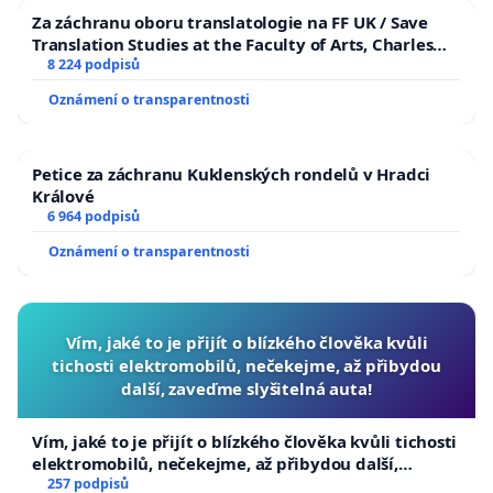
Za záchranu oboru translatologie na FF UK / Save
Translation Studies at the Faculty of Arts, Charles
University
8 224 podpisů
Oznámení o transparentnosti
Petice za záchranu Kuklenských rondelů v Hradci
Králové
6 964 podpisů
Oznámení o transparentnosti
Vím, jaké to je přijít o blízkého člověka kvůli
tichosti elektromobilů, nečekejme, až přibydou
další, zaveďme slyšitelná auta!
Vím, jaké to je přijít o blízkého člověka kvůli tichosti
elektromobilů, nečekejme, až přibydou další,
zaveďme slyšitelná auta!
257 podpisů