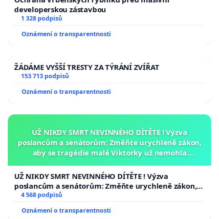
developerskou zástavbou
1 328 podpisů
Oznámení o transparentnosti
ŽÁDÁME VYŠŠÍ TRESTY ZA TÝRÁNÍ ZVÍŘAT
153 713 podpisů
Oznámení o transparentnosti
UŽ NIKDY SMRT NEVINNÉHO DÍTĚTE ! Výzva
poslancům a senátorům: Změňte urychleně zákon,
aby se tragédie malé Viktorky už nemohla
opakovat!
UŽ NIKDY SMRT NEVINNÉHO DÍTĚTE ! Výzva
poslancům a senátorům: Změňte urychleně zákon,
aby se tragédie malé Viktorky už nemohla opakovat!
4 568 podpisů
Oznámení o transparentnosti