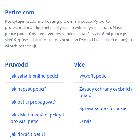
Petice.com
Poskytujeme zdarma hosting pro on-line petice. Vytvořte
profesionální on-line petici díky našim výkonným službám. Naše
petice jsou každý den uvedeny v médiích, takže vytvoření petice je
skvělý způsob, jak upoutat pozornost veřejnosti i těch, kteří o daných
věcech rozhodují.
Průvodci
Více
Jak zahájit online petici
Vytvořit petici
Jak napsat petici?
Zásady ochrany osobních
údajů
Jak petici propagovat?
Správa souborů cookie
Jak získat mediální pokrytí
pro vaši petici
O nás
Jak doručit petici