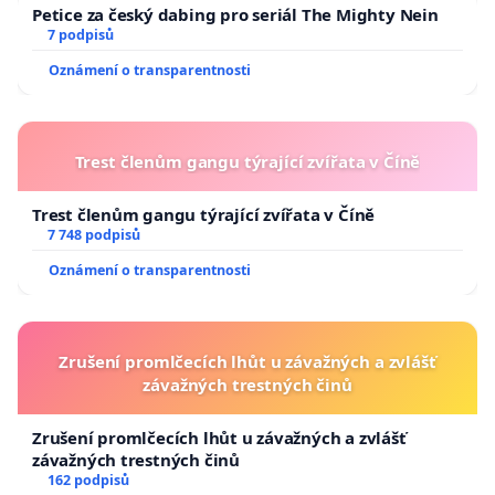
Petice za český dabing pro seriál The Mighty Nein
7 podpisů
Oznámení o transparentnosti
Trest členům gangu týrající zvířata v Číně
Trest členům gangu týrající zvířata v Číně
7 748 podpisů
Oznámení o transparentnosti
Zrušení promlčecích lhůt u závažných a zvlášť
závažných trestných činů
Zrušení promlčecích lhůt u závažných a zvlášť
závažných trestných činů
162 podpisů