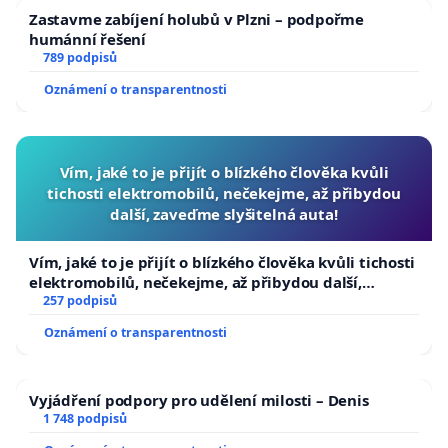
Zastavme zabíjení holubů v Plzni – podpořme
humánní řešení
789 podpisů
Oznámení o transparentnosti
Vím, jaké to je přijít o blízkého člověka kvůli
tichosti elektromobilů, nečekejme, až přibydou
další, zaveďme slyšitelná auta!
Vím, jaké to je přijít o blízkého člověka kvůli tichosti
elektromobilů, nečekejme, až přibydou další,
zaveďme slyšitelná auta!
257 podpisů
Oznámení o transparentnosti
Vyjádření podpory pro udělení milosti – Denis
1 748 podpisů