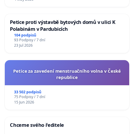
Petice proti výstavbě bytových domů v ulici K
Polabinám v Pardubicích
104 podpisů
93 Podpisy / 7 dní
23 Jul 2026
Petice za zavedení menstruačního volna v České
republice
33 502 podpisů
75 Podpisy / 7 dní
15 Jun 2026
Chceme svého ředitele