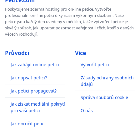
Poskytujeme zdarma hosting pro on-line petice. Vytvořte
profesionální on-line petici díky našim výkonným službám. Naše
petice jsou každý den uvedeny v médiích, takže vytvoření petice je
skvělý způsob, jak upoutat pozornost veřejnosti i těch, kteří o daných
věcech rozhodují.
Průvodci
Více
Jak zahájit online petici
Vytvořit petici
Jak napsat petici?
Zásady ochrany osobních
údajů
Jak petici propagovat?
Správa souborů cookie
Jak získat mediální pokrytí
pro vaši petici
O nás
Jak doručit petici