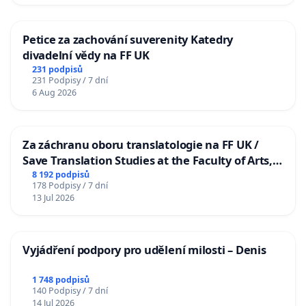
Petice za zachování suverenity Katedry
divadelní vědy na FF UK
231 podpisů
231 Podpisy / 7 dní
6 Aug 2026
Za záchranu oboru translatologie na FF UK /
Save Translation Studies at the Faculty of Arts,
Charles University
8 192 podpisů
178 Podpisy / 7 dní
13 Jul 2026
Vyjádření podpory pro udělení milosti – Denis
1 748 podpisů
140 Podpisy / 7 dní
14 Jul 2026