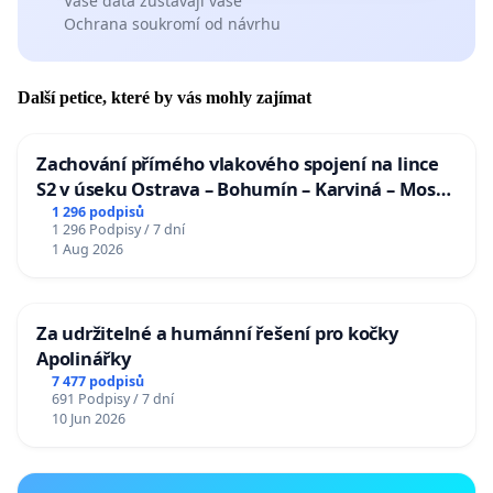
Vaše data zůstávají vaše
Ochrana soukromí od návrhu
Další petice, které by vás mohly zajímat
Zachování přímého vlakového spojení na lince
S2 v úseku Ostrava – Bohumín – Karviná – Mosty
u Jablunkova
1 296 podpisů
1 296 Podpisy / 7 dní
1 Aug 2026
Za udržitelné a humánní řešení pro kočky
Apolinářky
7 477 podpisů
691 Podpisy / 7 dní
10 Jun 2026