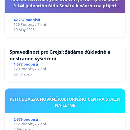
§ 144 jednacího řádu Senátu k návrhu na přijetí
usnesení k podání ústavní žaloby na prezidenta
republiky
42 737 podpisů
126 Podpisy / 7 dní
19 May 2026
Spravedlnost pro Grejsí: žádáme důkladné a
nestranné vyšetření
1 677 podpisů
120 Podpisy / 7 dní
22 Jul 2026
PETICE ZA ZACHOVÁNÍ KULTURNÍHO CENTRA STALIN
NA LETNÉ
2 676 podpisů
112 Podpisy / 7 dní
4 May 2026