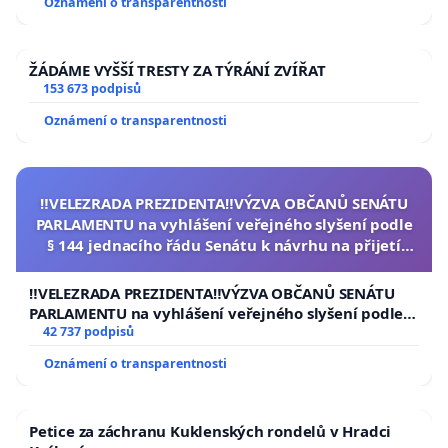
Oznámení o transparentnosti
ŽÁDÁME VYŠŠÍ TRESTY ZA TÝRÁNÍ ZVÍŘAT
153 673 podpisů
Oznámení o transparentnosti
‼️VELEZRADA PREZIDENTA‼️VÝZVA OBČANŮ SENÁTU
PARLAMENTU na vyhlášení veřejného slyšení podle
§ 144 jednacího řádu Senátu k návrhu na přijetí
usnesení k podání ústavní žaloby na prezidenta
republiky
‼️VELEZRADA PREZIDENTA‼️VÝZVA OBČANŮ SENÁTU
PARLAMENTU na vyhlášení veřejného slyšení podle §
144 jednacího řádu Senátu k návrhu na přijetí
42 737 podpisů
usnesení k podání ústavní žaloby na prezidenta
Oznámení o transparentnosti
republiky
Petice za záchranu Kuklenských rondelů v Hradci