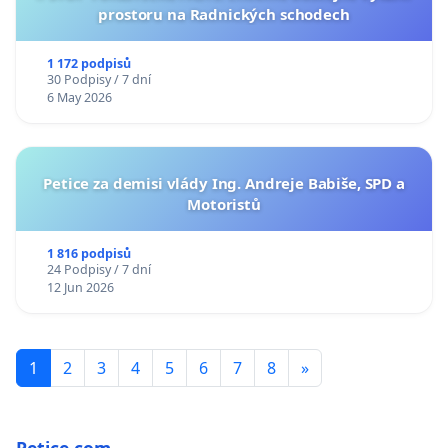
prostoru na Radnických schodech
1 172 podpisů
30 Podpisy / 7 dní
6 May 2026
Petice za demisi vlády Ing. Andreje Babiše, SPD a
Motoristů
1 816 podpisů
24 Podpisy / 7 dní
12 Jun 2026
1
2
3
4
5
6
7
8
»
Petice.com