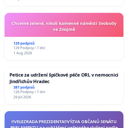
Chceme zelené, nikoli kamenné náměstí Svobody
ve Znojmě
129 podpisů
129 Podpisy / 7 dní
1 Aug 2026
Petice za udržení špičkové péče ORL v nemocnici
Jindřichův Hradec
387 podpisů
126 Podpisy / 7 dní
29 Jul 2026
‼️VELEZRADA PREZIDENTA‼️VÝZVA OBČANŮ SENÁTU
PARLAMENTU na vyhlášení veřejného slyšení podle