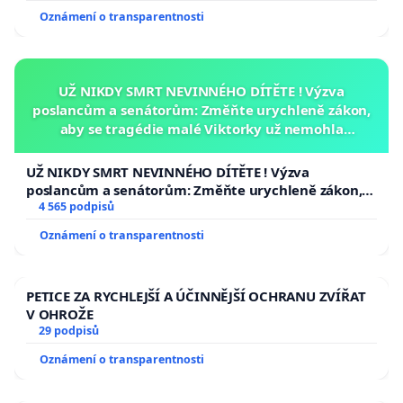
Oznámení o transparentnosti
UŽ NIKDY SMRT NEVINNÉHO DÍTĚTE ! Výzva
poslancům a senátorům: Změňte urychleně zákon,
aby se tragédie malé Viktorky už nemohla
opakovat!
UŽ NIKDY SMRT NEVINNÉHO DÍTĚTE ! Výzva
poslancům a senátorům: Změňte urychleně zákon,
aby se tragédie malé Viktorky už nemohla opakovat!
4 565 podpisů
Oznámení o transparentnosti
PETICE ZA RYCHLEJŠÍ A ÚČINNĚJŠÍ OCHRANU ZVÍŘAT
V OHROŽE
29 podpisů
Oznámení o transparentnosti