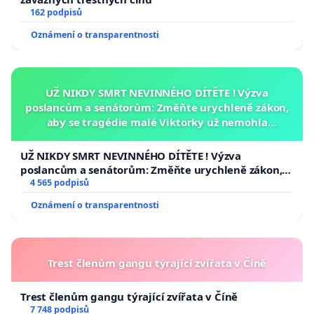
162 podpisů
Oznámení o transparentnosti
UŽ NIKDY SMRT NEVINNÉHO DÍTĚTE ! Výzva
poslancům a senátorům: Změňte urychleně zákon,
aby se tragédie malé Viktorky už nemohla
opakovat!
UŽ NIKDY SMRT NEVINNÉHO DÍTĚTE ! Výzva
poslancům a senátorům: Změňte urychleně zákon,
aby se tragédie malé Viktorky už nemohla opakovat!
4 565 podpisů
Oznámení o transparentnosti
Trest členům gangu týrající zvířata v Číně
Trest členům gangu týrající zvířata v Číně
7 748 podpisů