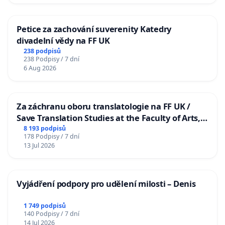
Petice za zachování suverenity Katedry
divadelní vědy na FF UK
238 podpisů
238 Podpisy / 7 dní
6 Aug 2026
Za záchranu oboru translatologie na FF UK /
Save Translation Studies at the Faculty of Arts,
Charles University
8 193 podpisů
178 Podpisy / 7 dní
13 Jul 2026
Vyjádření podpory pro udělení milosti – Denis
1 749 podpisů
140 Podpisy / 7 dní
14 Jul 2026