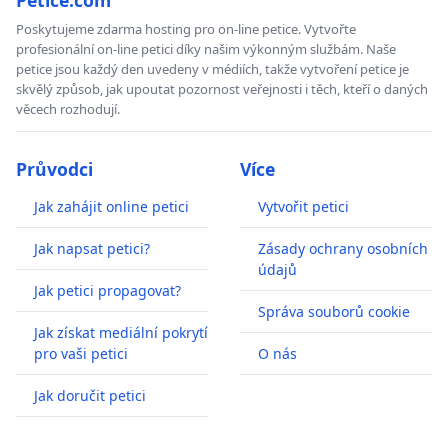
Poskytujeme zdarma hosting pro on-line petice. Vytvořte
profesionální on-line petici díky našim výkonným službám. Naše
petice jsou každý den uvedeny v médiích, takže vytvoření petice je
skvělý způsob, jak upoutat pozornost veřejnosti i těch, kteří o daných
věcech rozhodují.
Průvodci
Více
Jak zahájit online petici
Vytvořit petici
Jak napsat petici?
Zásady ochrany osobních
údajů
Jak petici propagovat?
Správa souborů cookie
Jak získat mediální pokrytí
pro vaši petici
O nás
Jak doručit petici