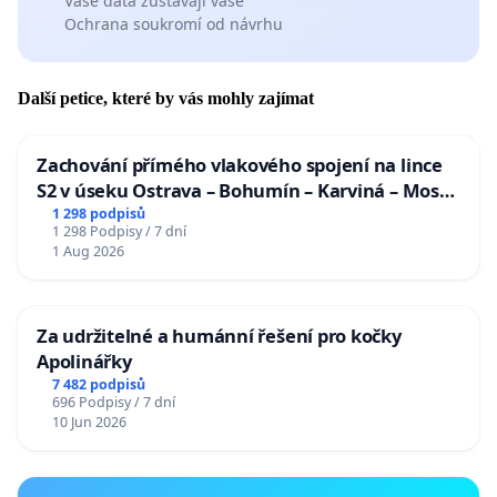
Vaše data zůstávají vaše
Ochrana soukromí od návrhu
Další petice, které by vás mohly zajímat
Zachování přímého vlakového spojení na lince
S2 v úseku Ostrava – Bohumín – Karviná – Mosty
u Jablunkova
1 298 podpisů
1 298 Podpisy / 7 dní
1 Aug 2026
Za udržitelné a humánní řešení pro kočky
Apolinářky
7 482 podpisů
696 Podpisy / 7 dní
10 Jun 2026