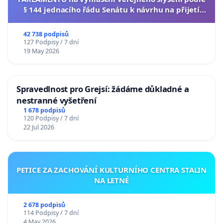
§ 144 jednacího řádu Senátu k návrhu na přijetí
usnesení k podání ústavní žaloby na prezidenta
republiky
42 738 podpisů
127 Podpisy / 7 dní
19 May 2026
Spravedlnost pro Grejsí: žádáme důkladné a
nestranné vyšetření
1 678 podpisů
120 Podpisy / 7 dní
22 Jul 2026
PETICE ZA ZACHOVÁNÍ KULTURNÍHO CENTRA STALIN
NA LETNÉ
2 678 podpisů
114 Podpisy / 7 dní
4 May 2026