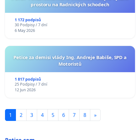
prostoru na Radnických schodech
1 172 podpisů
30 Podpisy / 7 dní
6 May 2026
Petice za demisi vlády Ing. Andreje Babiše, SPD a
Motoristů
1 817 podpisů
25 Podpisy / 7 dní
12 Jun 2026
1
2
3
4
5
6
7
8
»
Petice.com