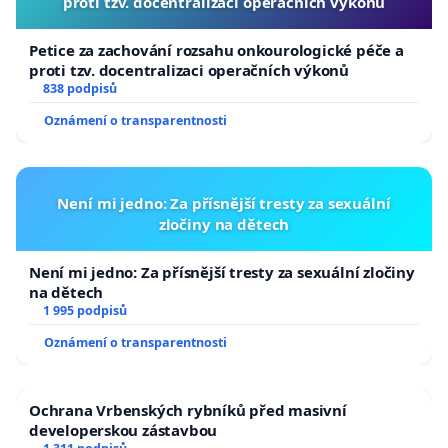
proti tzv. docentralizaci operačních výkonů
Petice za zachování rozsahu onkourologické péče a
proti tzv. docentralizaci operačních výkonů
838 podpisů
Oznámení o transparentnosti
Není mi jedno: Za přísnější tresty za sexuální
zločiny na dětech
Není mi jedno: Za přísnější tresty za sexuální zločiny
na dětech
1 995 podpisů
Oznámení o transparentnosti
Ochrana Vrbenských rybníků před masivní
developerskou zástavbou