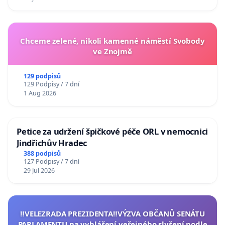
Chceme zelené, nikoli kamenné náměstí Svobody
ve Znojmě
129 podpisů
129 Podpisy / 7 dní
1 Aug 2026
Petice za udržení špičkové péče ORL v nemocnici
Jindřichův Hradec
388 podpisů
127 Podpisy / 7 dní
29 Jul 2026
‼️VELEZRADA PREZIDENTA‼️VÝZVA OBČANŮ SENÁTU
PARLAMENTU na vyhlášení veřejného slyšení podle