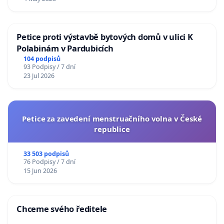
Petice proti výstavbě bytových domů v ulici K
Polabinám v Pardubicích
104 podpisů
93 Podpisy / 7 dní
23 Jul 2026
Petice za zavedení menstruačního volna v České
republice
33 503 podpisů
76 Podpisy / 7 dní
15 Jun 2026
Chceme svého ředitele