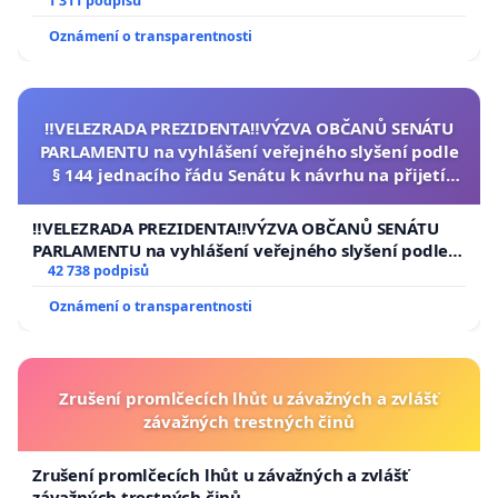
1 311 podpisů
Oznámení o transparentnosti
‼️VELEZRADA PREZIDENTA‼️VÝZVA OBČANŮ SENÁTU
PARLAMENTU na vyhlášení veřejného slyšení podle
§ 144 jednacího řádu Senátu k návrhu na přijetí
usnesení k podání ústavní žaloby na prezidenta
republiky
‼️VELEZRADA PREZIDENTA‼️VÝZVA OBČANŮ SENÁTU
PARLAMENTU na vyhlášení veřejného slyšení podle §
144 jednacího řádu Senátu k návrhu na přijetí
42 738 podpisů
usnesení k podání ústavní žaloby na prezidenta
Oznámení o transparentnosti
republiky
Zrušení promlčecích lhůt u závažných a zvlášť
závažných trestných činů
Zrušení promlčecích lhůt u závažných a zvlášť
závažných trestných činů