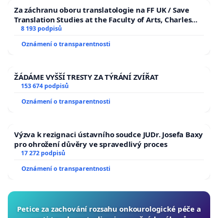
Za záchranu oboru translatologie na FF UK / Save
Translation Studies at the Faculty of Arts, Charles
University
8 193 podpisů
Oznámení o transparentnosti
ŽÁDÁME VYŠŠÍ TRESTY ZA TÝRÁNÍ ZVÍŘAT
153 674 podpisů
Oznámení o transparentnosti
Výzva k rezignaci ústavního soudce JUDr. Josefa Baxy
pro ohrožení důvěry ve spravedlivý proces
17 272 podpisů
Oznámení o transparentnosti
Petice za zachování rozsahu onkourologické péče a