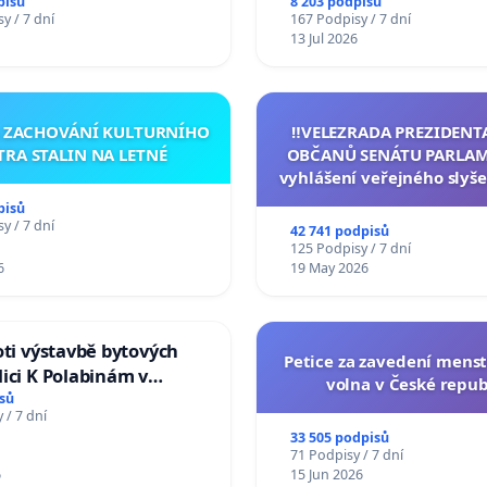
Studies at the Faculty of 
pisů
8 203 podpisů
y / 7 dní
167 Podpisy / 7 dní
Charles University
13 Jul 2026
A ZACHOVÁNÍ KULTURNÍHO
‼️VELEZRADA PREZIDENT
TRA STALIN NA LETNÉ
OBČANŮ SENÁTU PARLAM
vyhlášení veřejného slyše
144 jednacího řádu Senát
pisů
na přijetí usnesení k podá
y / 7 dní
42 741 podpisů
žaloby na prezidenta r
125 Podpisy / 7 dní
6
19 May 2026
oti výstavbě bytových
Petice za zavedení mens
ici K Polabinám v
volna v České repub
ích
sů
 / 7 dní
33 505 podpisů
71 Podpisy / 7 dní
6
15 Jun 2026