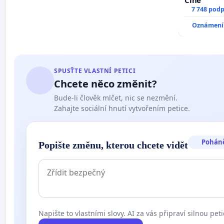
Číně
7 748 podp
Oznámení 
SPUSŤTE VLASTNÍ PETICI
Chcete něco změnit?
Bude-li člověk mlčet, nic se nezmění.
Zahajte sociální hnutí vytvořením petice.
Pohán
Popište změnu, kterou chcete vidět
Napište to vlastními slovy. AI za vás připraví silnou peti