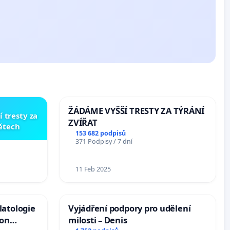
ŽÁDÁME VYŠŠÍ TRESTY ZA TÝRÁNÍ
í tresty za
ZVÍŘAT
dětech
153 682 podpisů
371 Podpisy / 7 dní
11 Feb 2025
latologie
Vyjádření podpory pro udělení
ion
milosti – Denis