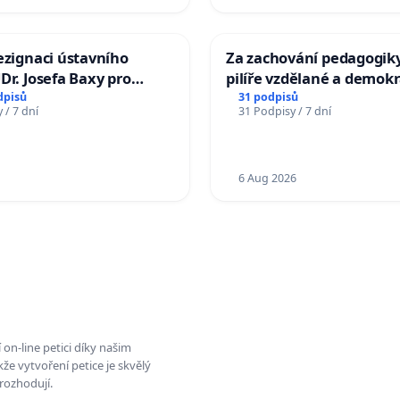
ezignaci ústavního
Za zachování pedagogiky
Dr. Josefa Baxy pro
pilíře vzdělané a demokr
důvěry ve spravedlivý
společnosti
dpisů
31 podpisů
 / 7 dní
31 Podpisy / 7 dní
6 Aug 2026
on-line petici díky našim
e vytvoření petice je skvělý
rozhodují.