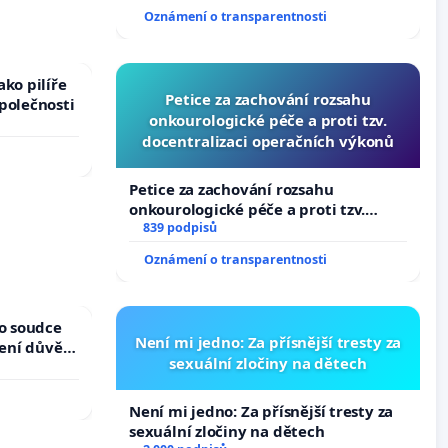
zaveďme slyšitelná auta!
Oznámení o transparentnosti
ko pilíře
Petice za zachování rozsahu
polečnosti
onkourologické péče a proti tzv.
docentralizaci operačních výkonů
Petice za zachování rozsahu
onkourologické péče a proti tzv.
docentralizaci operačních výkonů
839 podpisů
Oznámení o transparentnosti
ho soudce
Není mi jedno: Za přísnější tresty za
žení důvěry
sexuální zločiny na dětech
Není mi jedno: Za přísnější tresty za
sexuální zločiny na dětech