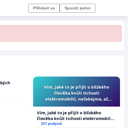
Přihlásit se
Spustit petici
ských
Vím, jaké to je přijít o blízkého
člověka kvůli tichosti
elektromobilů, nečekejme, až
přibydou další, zaveďme slyšitelná
auta!
Vím, jaké to je přijít o blízkého
člověka kvůli tichosti elektromobilů,
nečekejme, až přibydou další,
257 podpisů