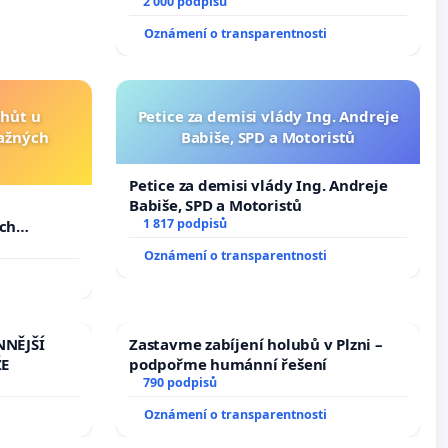
2 000 podpisů
Oznámení o transparentnosti
lhůt u
Petice za demisi vlády Ing. Andreje
važných
Babiše, SPD a Motoristů
Petice za demisi vlády Ing. Andreje
Babiše, SPD a Motoristů
u
1 817 podpisů
ých
Oznámení o transparentnosti
NNĚJŠÍ
Zastavme zabíjení holubů v Plzni –
ŽE
podpořme humánní řešení
790 podpisů
Oznámení o transparentnosti