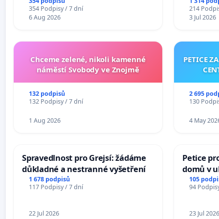
354 podpisů
1 314 pod
354 Podpisy / 7 dní
214 Podpis
6 Aug 2026
3 Jul 2026
Chceme zelené, nikoli kamenné
PETICE Z
náměstí Svobody ve Znojmě
CEN
132 podpisů
2 695 pod
132 Podpisy / 7 dní
130 Podpis
1 Aug 2026
4 May 202
Spravedlnost pro Grejsí: žádáme
Petice pr
důkladné a nestranné vyšetření
domů v ul
Pardubic
1 678 podpisů
105 podpi
117 Podpisy / 7 dní
94 Podpisy
22 Jul 2026
23 Jul 202