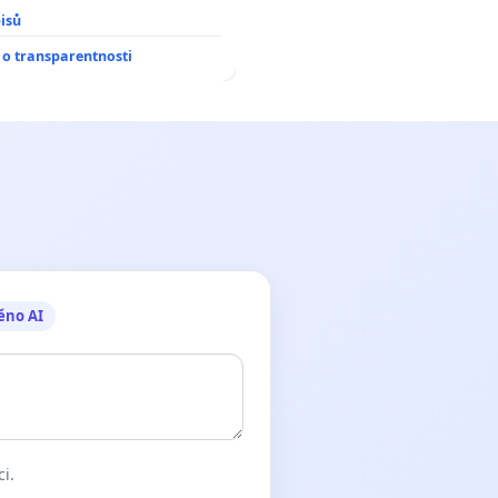
isů
o transparentnosti
ěno AI
ci.