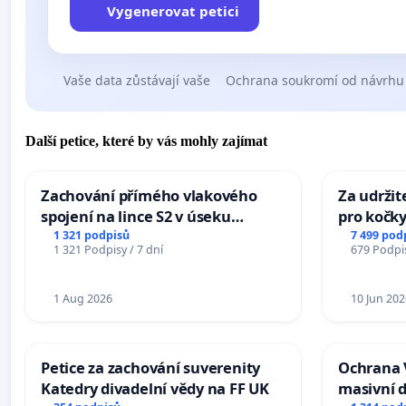
Vygenerovat petici
Vaše data zůstávají vaše
Ochrana soukromí od návrhu
Další petice, které by vás mohly zajímat
Zachování přímého vlakového
Za udržit
spojení na lince S2 v úseku
pro kočky
Ostrava – Bohumín – Karviná –
1 321 podpisů
7 499 pod
1 321 Podpisy / 7 dní
679 Podpis
Mosty u Jablunkova
1 Aug 2026
10 Jun 202
Petice za zachování suverenity
Ochrana 
Katedry divadelní vědy na FF UK
masivní 