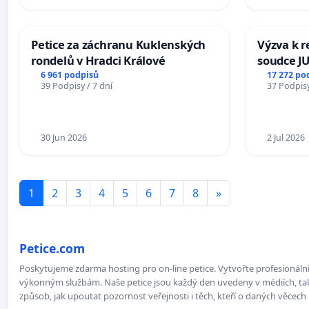
Petice za záchranu Kuklenských
Výzva k r
rondelů v Hradci Králové
soudce JU
ohrožení 
6 961 podpisů
17 272 po
39 Podpisy / 7 dní
37 Podpisy
proces
30 Jun 2026
2 Jul 2026
1
2
3
4
5
6
7
8
»
Petice.com
Poskytujeme zdarma hosting pro on-line petice. Vytvořte profesionální 
výkonným službám. Naše petice jsou každý den uvedeny v médiích, takž
způsob, jak upoutat pozornost veřejnosti i těch, kteří o daných věcech 