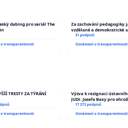
český dabing pro seriál The
Za zachování pedagogiky ja
in
vzdělané a demokratické s
31 podpisů
o transparentnosti
Oznámení o transparentnosti
ŠŠÍ TRESTY ZA TÝRÁNÍ
Výzva k rezignaci ústavní
JUDr. Josefa Baxy pro ohro
odpisů
ve spravedlivý proces
17 272 podpisů
o transparentnosti
Oznámení o transparentnosti