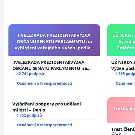
‼️VELEZRADA PREZIDENTA‼️VÝZVA
UŽ NIKDY
OBČANŮ SENÁTU PARLAMENTU na
Výzva 
vyhlášení veřejného slyšení podle §
Změňte 
144 jednacího řádu Senátu k návrhu
tragédie 
na přijetí usnesení k podání ústavní
‼️VELEZRADA PREZIDENTA‼️VÝZVA
UŽ NIKDY 
žaloby na prezidenta republiky
OBČANŮ SENÁTU PARLAMENTU na
Výzva pos
vyhlášení veřejného slyšení podle §
42 741 podpisů
Změňte ur
4 565 podp
144 jednacího řádu Senátu k návrhu
tragédie 
Oznámení o transparentnosti
Oznámení 
na přijetí usnesení k podání ústavní
opakovat!
žaloby na prezidenta republiky
Vyjádření podpory pro udělení
Trest čle
milosti – Denis
1 752 podpisů
Oznámení o transparentnosti
Trest člen