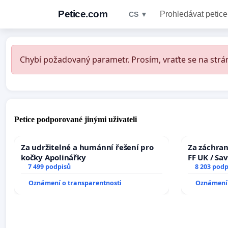
Petice.com
Prohledávat petice
CS ▼
Chybí požadovaný parametr. Prosím, vraťte se na strán
Petice podporované jinými uživateli
Za udržitelné a humánní řešení pro
Za záchran
kočky Apolinářky
FF UK / Sa
7 499 podpisů
the Faculty
8 203 podp
University
Oznámení o transparentnosti
Oznámení 