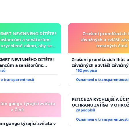
 SMRT NEVINNÉHO DÍTĚTE !
Zrušení promlčecích 
poslancům a senátorům:
závažných a zvlášť zá
urychleně zákon, aby se
trestných činů
malé Viktorky už nemohla
opakovat!
SMRT NEVINNÉHO DÍTĚTE !
Zrušení promlčecích lhůt 
lancům a senátorům:
závažných a zvlášť závažn
ychleně zákon, aby se
isů
trestných činů
162 podpisů
malé Viktorky už nemohla
o transparentnosti
Oznámení o transparentnosti
PETICE ZA RYCHLEJŠÍ A ÚČI
nům gangu týrající zvířata
OCHRANU ZVÍŘAT V OHRO
v Číně
29 podpisů
Oznámení o transparentnosti
ům gangu týrající zvířata v