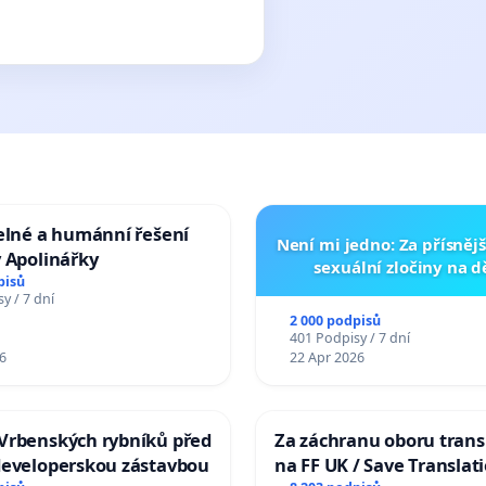
elné a humánní řešení
Není mi jedno: Za přísnějš
 Apolinářky
sexuální zločiny na 
pisů
y / 7 dní
2 000 podpisů
401 Podpisy / 7 dní
6
22 Apr 2026
Vrbenských rybníků před
Za záchranu oboru trans
developerskou zástavbou
na FF UK / Save Translat