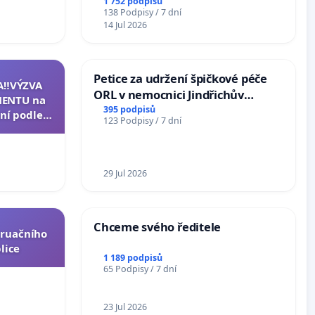
Arts,
1 752 podpisů
138 Podpisy / 7 dní
14 Jul 2026
Petice za udržení špičkové péče
A‼️VÝZVA
ORL v nemocnici Jindřichův
ENTU na
Hradec
395 podpisů
ní podle §
123 Podpisy / 7 dní
u k návrhu
ní ústavní
epubliky
29 Jul 2026
Chceme svého ředitele
truačního
lice
1 189 podpisů
65 Podpisy / 7 dní
23 Jul 2026