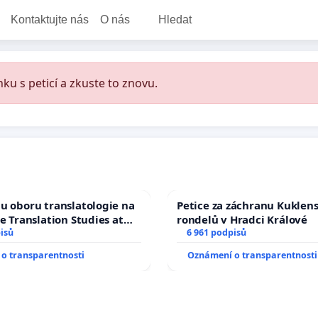
Kontaktujte nás
O nás
Hledat
ku s peticí a zkuste to znovu.
u oboru translatologie na
Petice za záchranu Kuklen
ve Translation Studies at
rondelů v Hradci Králové
 of Arts, Charles
isů
6 961 podpisů
o transparentnosti
Oznámení o transparentnosti