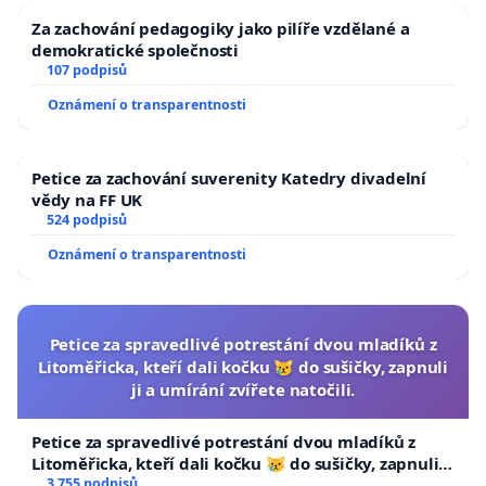
Za zachování pedagogiky jako pilíře vzdělané a
demokratické společnosti
107 podpisů
Oznámení o transparentnosti
Petice za zachování suverenity Katedry divadelní
vědy na FF UK
524 podpisů
Oznámení o transparentnosti
Petice za spravedlivé potrestání dvou mladíků z
Litoměřicka, kteří dali kočku 😿 do sušičky, zapnuli
ji a umírání zvířete natočili.
Petice za spravedlivé potrestání dvou mladíků z
Litoměřicka, kteří dali kočku 😿 do sušičky, zapnuli ji
a umírání zvířete natočili.
3 755 podpisů