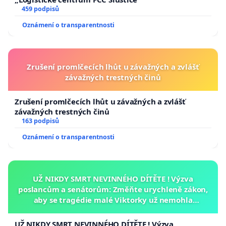
459 podpisů
Oznámení o transparentnosti
Zrušení promlčecích lhůt u závažných a zvlášť
závažných trestných činů
Zrušení promlčecích lhůt u závažných a zvlášť
závažných trestných činů
163 podpisů
Oznámení o transparentnosti
UŽ NIKDY SMRT NEVINNÉHO DÍTĚTE ! Výzva
poslancům a senátorům: Změňte urychleně zákon,
aby se tragédie malé Viktorky už nemohla
opakovat!
UŽ NIKDY SMRT NEVINNÉHO DÍTĚTE ! Výzva