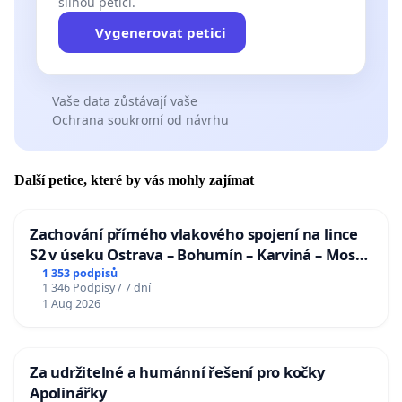
silnou petici.
Vygenerovat petici
Vaše data zůstávají vaše
Ochrana soukromí od návrhu
Další petice, které by vás mohly zajímat
Zachování přímého vlakového spojení na lince
S2 v úseku Ostrava – Bohumín – Karviná – Mosty
u Jablunkova
1 353 podpisů
1 346 Podpisy / 7 dní
1 Aug 2026
Za udržitelné a humánní řešení pro kočky
Apolinářky