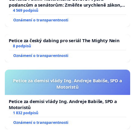
poslancům a senátorům: Změňte urychleně zákon,
aby se tragédie malé Viktorky už nemohla opakovat!
4 569 podpisů
Oznámení o transparentnosti
Petice za český dabing pro seriál The Mighty Nein
8 podpisů
Oznámení o transparentnosti
Petice za demisi vlády Ing. Andreje Babiše, SPD a
Motoristů
Petice za demisi vlády Ing. Andreje Babiše, SPD a
Motoristů
1 832 podpisů
Oznámení o transparentnosti