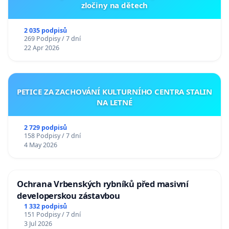
zločiny na dětech
2 035 podpisů
269 Podpisy / 7 dní
22 Apr 2026
PETICE ZA ZACHOVÁNÍ KULTURNÍHO CENTRA STALIN
NA LETNÉ
2 729 podpisů
158 Podpisy / 7 dní
4 May 2026
Ochrana Vrbenských rybníků před masivní
developerskou zástavbou
1 332 podpisů
151 Podpisy / 7 dní
3 Jul 2026