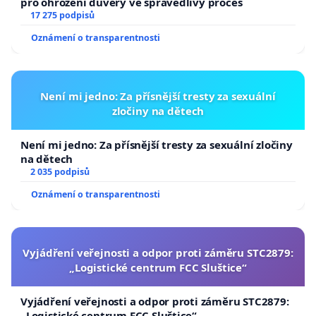
pro ohrožení důvěry ve spravedlivý proces
17 275 podpisů
Oznámení o transparentnosti
Není mi jedno: Za přísnější tresty za sexuální
zločiny na dětech
Není mi jedno: Za přísnější tresty za sexuální zločiny
na dětech
2 035 podpisů
Oznámení o transparentnosti
Vyjádření veřejnosti a odpor proti záměru STC2879:
„Logistické centrum FCC Sluštice“
Vyjádření veřejnosti a odpor proti záměru STC2879:
„Logistické centrum FCC Sluštice“