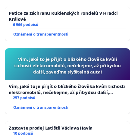
Petice za záchranu Kuklenských rondelů v Hradci
Králové
6 966 podpisů
Oznámení o transparentnosti
Vím, jaké to je přijít o blízkého člověka kvůli
tichosti elektromobilů, nečekejme, až přibydou
další, zaveďme slyšitelná auta!
Vím, jaké to je přijít o blízkého člověka kvůli tichosti
elektromobilů, nečekejme, až přibydou další,
zaveďme slyšitelná auta!
257 podpisů
Oznámení o transparentnosti
Zastavte prodej Letiště Václava Havla
10 podpisů