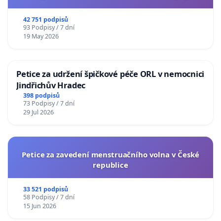
usnesení k podání ústavní žaloby na prezidenta
republiky
42 751 podpisů
93 Podpisy / 7 dní
19 May 2026
Petice za udržení špičkové péče ORL v nemocnici
Jindřichův Hradec
398 podpisů
73 Podpisy / 7 dní
29 Jul 2026
Petice za zavedení menstruačního volna v České
republice
33 521 podpisů
58 Podpisy / 7 dní
15 Jun 2026