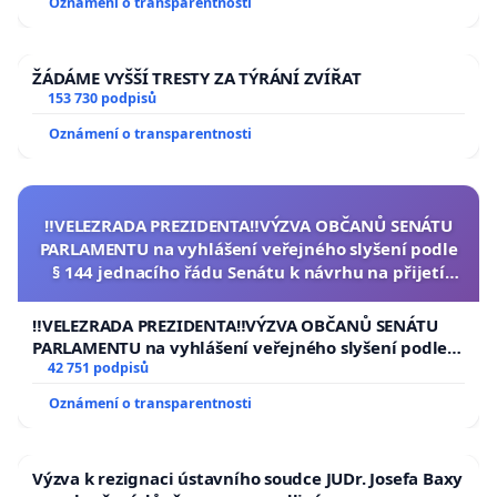
Oznámení o transparentnosti
ŽÁDÁME VYŠŠÍ TRESTY ZA TÝRÁNÍ ZVÍŘAT
153 730 podpisů
Oznámení o transparentnosti
‼️VELEZRADA PREZIDENTA‼️VÝZVA OBČANŮ SENÁTU
PARLAMENTU na vyhlášení veřejného slyšení podle
§ 144 jednacího řádu Senátu k návrhu na přijetí
usnesení k podání ústavní žaloby na prezidenta
republiky
‼️VELEZRADA PREZIDENTA‼️VÝZVA OBČANŮ SENÁTU
PARLAMENTU na vyhlášení veřejného slyšení podle §
144 jednacího řádu Senátu k návrhu na přijetí
42 751 podpisů
usnesení k podání ústavní žaloby na prezidenta
Oznámení o transparentnosti
republiky
Výzva k rezignaci ústavního soudce JUDr. Josefa Baxy