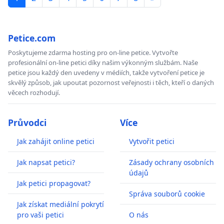
Petice.com
Poskytujeme zdarma hosting pro on-line petice. Vytvořte
profesionální on-line petici díky našim výkonným službám. Naše
petice jsou každý den uvedeny v médiích, takže vytvoření petice je
skvělý způsob, jak upoutat pozornost veřejnosti i těch, kteří o daných
věcech rozhodují.
Průvodci
Více
Jak zahájit online petici
Vytvořit petici
Jak napsat petici?
Zásady ochrany osobních
údajů
Jak petici propagovat?
Správa souborů cookie
Jak získat mediální pokrytí
pro vaši petici
O nás