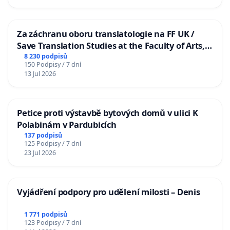
Za záchranu oboru translatologie na FF UK /
Save Translation Studies at the Faculty of Arts,
Charles University
8 230 podpisů
150 Podpisy / 7 dní
13 Jul 2026
Petice proti výstavbě bytových domů v ulici K
Polabinám v Pardubicích
137 podpisů
125 Podpisy / 7 dní
23 Jul 2026
Vyjádření podpory pro udělení milosti – Denis
1 771 podpisů
123 Podpisy / 7 dní