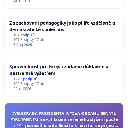
14 Jul 2026
Za zachování pedagogiky jako pilíře vzdělané a
demokratické společnosti
107 podpisů
107 Podpisy / 7 dní
6 Aug 2026
Spravedlnost pro Grejsí: žádáme důkladné a
nestranné vyšetření
1 682 podpisů
105 Podpisy / 7 dní
22 Jul 2026
‼️VELEZRADA PREZIDENTA‼️VÝZVA OBČANŮ SENÁTU
PARLAMENTU na vyhlášení veřejného slyšení podle
§ 144 jednacího řádu Senátu k návrhu na přijetí