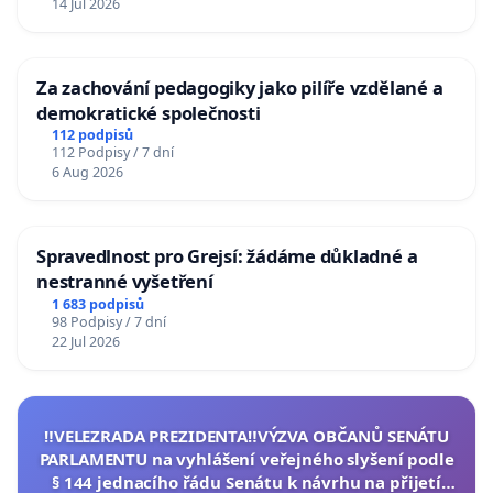
14 Jul 2026
Za zachování pedagogiky jako pilíře vzdělané a
demokratické společnosti
112 podpisů
112 Podpisy / 7 dní
6 Aug 2026
Spravedlnost pro Grejsí: žádáme důkladné a
nestranné vyšetření
1 683 podpisů
98 Podpisy / 7 dní
22 Jul 2026
‼️VELEZRADA PREZIDENTA‼️VÝZVA OBČANŮ SENÁTU
PARLAMENTU na vyhlášení veřejného slyšení podle
§ 144 jednacího řádu Senátu k návrhu na přijetí