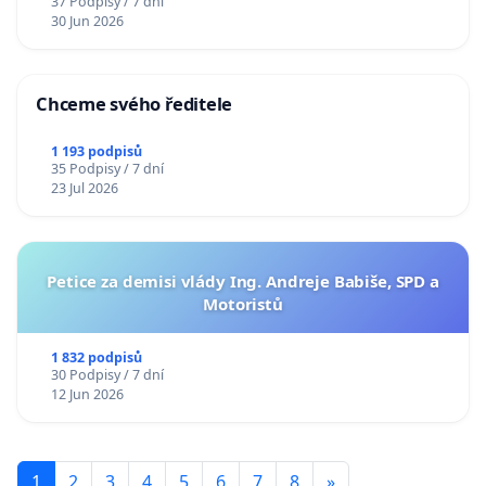
37 Podpisy / 7 dní
30 Jun 2026
Chceme svého ředitele
1 193 podpisů
35 Podpisy / 7 dní
23 Jul 2026
Petice za demisi vlády Ing. Andreje Babiše, SPD a
Motoristů
1 832 podpisů
30 Podpisy / 7 dní
12 Jun 2026
1
2
3
4
5
6
7
8
»