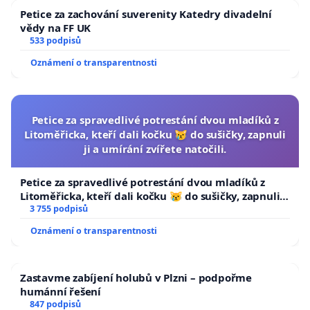
Petice za zachování suverenity Katedry divadelní
vědy na FF UK
533 podpisů
Oznámení o transparentnosti
Petice za spravedlivé potrestání dvou mladíků z
Litoměřicka, kteří dali kočku 😿 do sušičky, zapnuli
ji a umírání zvířete natočili.
Petice za spravedlivé potrestání dvou mladíků z
Litoměřicka, kteří dali kočku 😿 do sušičky, zapnuli ji
a umírání zvířete natočili.
3 755 podpisů
Oznámení o transparentnosti
Zastavme zabíjení holubů v Plzni – podpořme
humánní řešení
847 podpisů