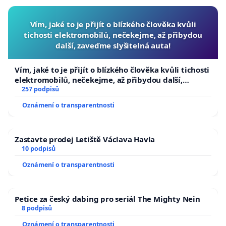
Vím, jaké to je přijít o blízkého člověka kvůli
tichosti elektromobilů, nečekejme, až přibydou
další, zaveďme slyšitelná auta!
Vím, jaké to je přijít o blízkého člověka kvůli tichosti
elektromobilů, nečekejme, až přibydou další,
zaveďme slyšitelná auta!
257 podpisů
Oznámení o transparentnosti
Zastavte prodej Letiště Václava Havla
10 podpisů
Oznámení o transparentnosti
Petice za český dabing pro seriál The Mighty Nein
8 podpisů
Oznámení o transparentnosti