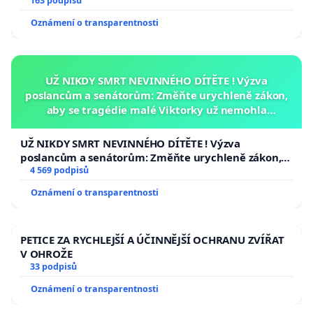
163 podpisů
Oznámení o transparentnosti
UŽ NIKDY SMRT NEVINNÉHO DÍTĚTE ! Výzva
poslancům a senátorům: Změňte urychleně zákon,
aby se tragédie malé Viktorky už nemohla
opakovat!
UŽ NIKDY SMRT NEVINNÉHO DÍTĚTE ! Výzva
poslancům a senátorům: Změňte urychleně zákon,
aby se tragédie malé Viktorky už nemohla opakovat!
4 569 podpisů
Oznámení o transparentnosti
PETICE ZA RYCHLEJŠÍ A ÚČINNĚJŠÍ OCHRANU ZVÍŘAT
V OHROŽE
33 podpisů
Oznámení o transparentnosti