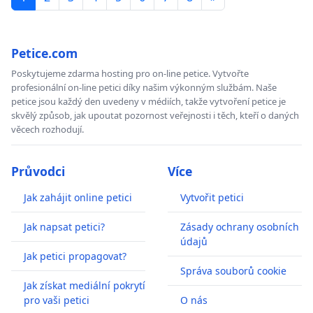
Petice.com
Poskytujeme zdarma hosting pro on-line petice. Vytvořte
profesionální on-line petici díky našim výkonným službám. Naše
petice jsou každý den uvedeny v médiích, takže vytvoření petice je
skvělý způsob, jak upoutat pozornost veřejnosti i těch, kteří o daných
věcech rozhodují.
Průvodci
Více
Jak zahájit online petici
Vytvořit petici
Jak napsat petici?
Zásady ochrany osobních
údajů
Jak petici propagovat?
Správa souborů cookie
Jak získat mediální pokrytí
pro vaši petici
O nás