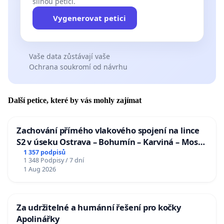
silnou petici.
Vygenerovat petici
Vaše data zůstávají vaše
Ochrana soukromí od návrhu
Další petice, které by vás mohly zajímat
Zachování přímého vlakového spojení na lince
S2 v úseku Ostrava – Bohumín – Karviná – Mosty
u Jablunkova
1 357 podpisů
1 348 Podpisy / 7 dní
1 Aug 2026
Za udržitelné a humánní řešení pro kočky
Apolinářky