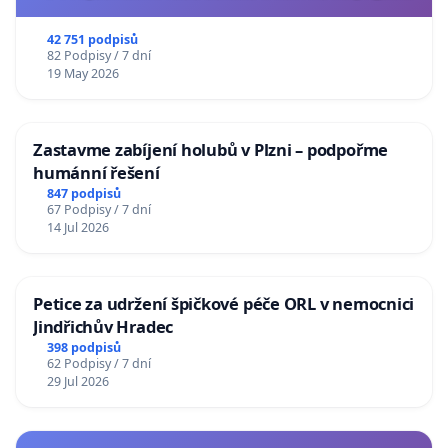
usnesení k podání ústavní žaloby na prezidenta
republiky
42 751 podpisů
82 Podpisy / 7 dní
19 May 2026
Zastavme zabíjení holubů v Plzni – podpořme
humánní řešení
847 podpisů
67 Podpisy / 7 dní
14 Jul 2026
Petice za udržení špičkové péče ORL v nemocnici
Jindřichův Hradec
398 podpisů
62 Podpisy / 7 dní
29 Jul 2026