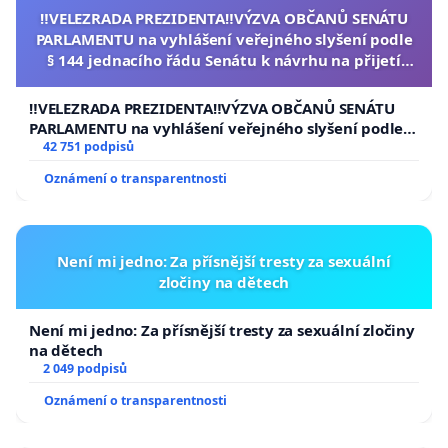
‼️VELEZRADA PREZIDENTA‼️VÝZVA OBČANŮ SENÁTU
PARLAMENTU na vyhlášení veřejného slyšení podle
§ 144 jednacího řádu Senátu k návrhu na přijetí
usnesení k podání ústavní žaloby na prezidenta
republiky
‼️VELEZRADA PREZIDENTA‼️VÝZVA OBČANŮ SENÁTU
PARLAMENTU na vyhlášení veřejného slyšení podle §
144 jednacího řádu Senátu k návrhu na přijetí
42 751 podpisů
usnesení k podání ústavní žaloby na prezidenta
Oznámení o transparentnosti
republiky
Není mi jedno: Za přísnější tresty za sexuální
zločiny na dětech
Není mi jedno: Za přísnější tresty za sexuální zločiny
na dětech
2 049 podpisů
Oznámení o transparentnosti