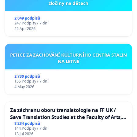
zločiny na dětech
2 049 podpisů
247 Podpisy / 7 dní
22 Apr 2026
PETICE ZA ZACHOVÁNÍ KULTURNÍHO CENTRA STALIN
NA LETNÉ
2 730 podpisů
155 Podpisy / 7 dní
4 May 2026
Za záchranu oboru translatologie na FF UK /
Save Translation Studies at the Faculty of Arts,
Charles University
8 234 podpisů
144 Podpisy / 7 dní
13 Jul 2026