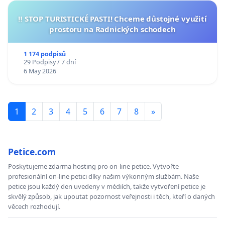
‼️ STOP TURISTICKÉ PASTI! Chceme důstojné využití
prostoru na Radnických schodech
1 174 podpisů
29 Podpisy / 7 dní
6 May 2026
1
2
3
4
5
6
7
8
»
Petice.com
Poskytujeme zdarma hosting pro on-line petice. Vytvořte
profesionální on-line petici díky našim výkonným službám. Naše
petice jsou každý den uvedeny v médiích, takže vytvoření petice je
skvělý způsob, jak upoutat pozornost veřejnosti i těch, kteří o daných
věcech rozhodují.