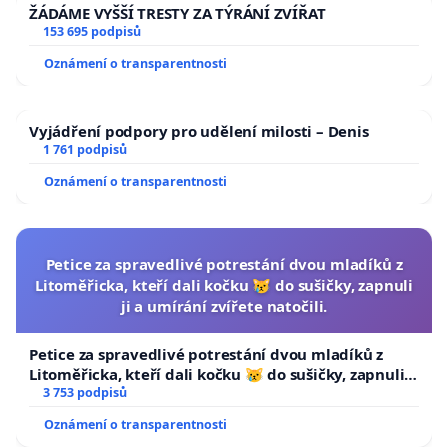
ŽÁDÁME VYŠŠÍ TRESTY ZA TÝRÁNÍ ZVÍŘAT
153 695 podpisů
Oznámení o transparentnosti
Vyjádření podpory pro udělení milosti – Denis
1 761 podpisů
Oznámení o transparentnosti
Petice za spravedlivé potrestání dvou mladíků z
Litoměřicka, kteří dali kočku 😿 do sušičky, zapnuli
ji a umírání zvířete natočili.
Petice za spravedlivé potrestání dvou mladíků z
Litoměřicka, kteří dali kočku 😿 do sušičky, zapnuli ji
a umírání zvířete natočili.
3 753 podpisů
Oznámení o transparentnosti