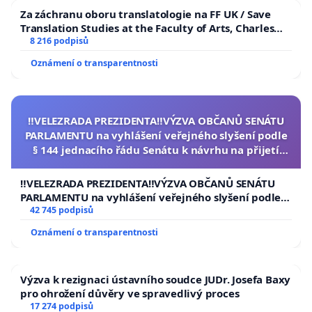
Za záchranu oboru translatologie na FF UK / Save
Translation Studies at the Faculty of Arts, Charles
University
8 216 podpisů
Oznámení o transparentnosti
‼️VELEZRADA PREZIDENTA‼️VÝZVA OBČANŮ SENÁTU
PARLAMENTU na vyhlášení veřejného slyšení podle
§ 144 jednacího řádu Senátu k návrhu na přijetí
usnesení k podání ústavní žaloby na prezidenta
republiky
‼️VELEZRADA PREZIDENTA‼️VÝZVA OBČANŮ SENÁTU
PARLAMENTU na vyhlášení veřejného slyšení podle §
144 jednacího řádu Senátu k návrhu na přijetí
42 745 podpisů
usnesení k podání ústavní žaloby na prezidenta
Oznámení o transparentnosti
republiky
Výzva k rezignaci ústavního soudce JUDr. Josefa Baxy
pro ohrožení důvěry ve spravedlivý proces
17 274 podpisů