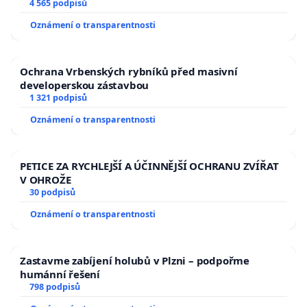
aby se tragédie malé Viktorky už nemohla opakovat!
4 565 podpisů
Oznámení o transparentnosti
Ochrana Vrbenských rybníků před masivní
developerskou zástavbou
1 321 podpisů
Oznámení o transparentnosti
PETICE ZA RYCHLEJŠÍ A ÚČINNĚJŠÍ OCHRANU ZVÍŘAT
V OHROŽE
30 podpisů
Oznámení o transparentnosti
Zastavme zabíjení holubů v Plzni – podpořme
humánní řešení
798 podpisů