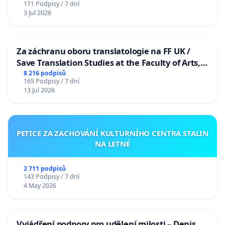
171 Podpisy / 7 dní
3 Jul 2026
Za záchranu oboru translatologie na FF UK /
Save Translation Studies at the Faculty of Arts,
Charles University
8 216 podpisů
165 Podpisy / 7 dní
13 Jul 2026
PETICE ZA ZACHOVÁNÍ KULTURNÍHO CENTRA STALIN
NA LETNÉ
2 711 podpisů
143 Podpisy / 7 dní
4 May 2026
Vyjádření podpory pro udělení milosti – Denis