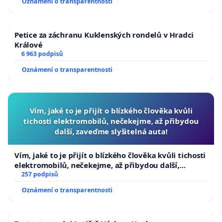
Oznámení o transparentnosti
Petice za záchranu Kuklenských rondelů v Hradci
Králové
6 963 podpisů
Oznámení o transparentnosti
Vím, jaké to je přijít o blízkého člověka kvůli
tichosti elektromobilů, nečekejme, až přibydou
další, zaveďme slyšitelná auta!
Vím, jaké to je přijít o blízkého člověka kvůli tichosti
elektromobilů, nečekejme, až přibydou další,
zaveďme slyšitelná auta!
257 podpisů
Oznámení o transparentnosti