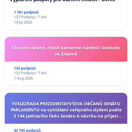
1 761 podpisů
137 Podpisy / 7 dní
14 Jul 2026
Chceme zelené, nikoli kamenné náměstí Svobody
ve Znojmě
132 podpisů
132 Podpisy / 7 dní
1 Aug 2026
‼️VELEZRADA PREZIDENTA‼️VÝZVA OBČANŮ SENÁTU
PARLAMENTU na vyhlášení veřejného slyšení podle
§ 144 jednacího řádu Senátu k návrhu na přijetí
usnesení k podání ústavní žaloby na prezidenta
republiky
42 745 podpisů