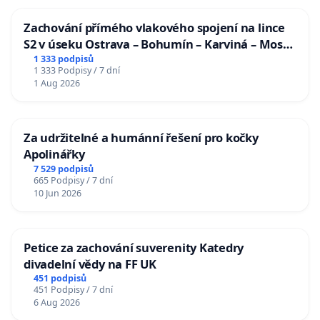
Zachování přímého vlakového spojení na lince
S2 v úseku Ostrava – Bohumín – Karviná – Mosty
u Jablunkova
1 333 podpisů
1 333 Podpisy / 7 dní
1 Aug 2026
Za udržitelné a humánní řešení pro kočky
Apolinářky
7 529 podpisů
665 Podpisy / 7 dní
10 Jun 2026
Petice za zachování suverenity Katedry
divadelní vědy na FF UK
451 podpisů
451 Podpisy / 7 dní
6 Aug 2026