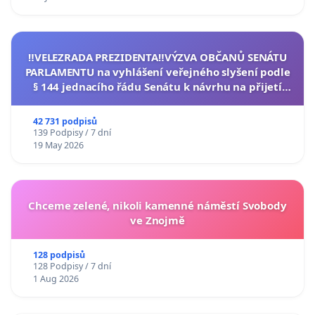
‼️VELEZRADA PREZIDENTA‼️VÝZVA OBČANŮ SENÁTU
PARLAMENTU na vyhlášení veřejného slyšení podle
§ 144 jednacího řádu Senátu k návrhu na přijetí
usnesení k podání ústavní žaloby na prezidenta
republiky
42 731 podpisů
139 Podpisy / 7 dní
19 May 2026
Chceme zelené, nikoli kamenné náměstí Svobody
ve Znojmě
128 podpisů
128 Podpisy / 7 dní
1 Aug 2026