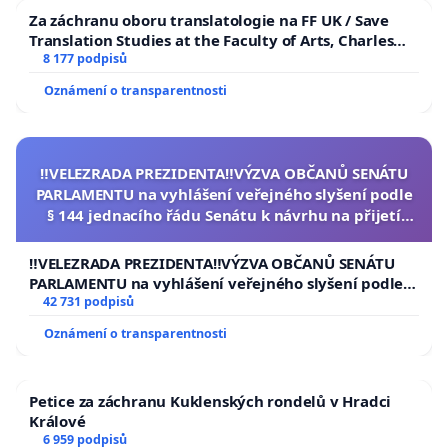
Za záchranu oboru translatologie na FF UK / Save
Translation Studies at the Faculty of Arts, Charles
University
8 177 podpisů
Oznámení o transparentnosti
‼️VELEZRADA PREZIDENTA‼️VÝZVA OBČANŮ SENÁTU
PARLAMENTU na vyhlášení veřejného slyšení podle
§ 144 jednacího řádu Senátu k návrhu na přijetí
usnesení k podání ústavní žaloby na prezidenta
republiky
‼️VELEZRADA PREZIDENTA‼️VÝZVA OBČANŮ SENÁTU
PARLAMENTU na vyhlášení veřejného slyšení podle §
144 jednacího řádu Senátu k návrhu na přijetí
42 731 podpisů
usnesení k podání ústavní žaloby na prezidenta
Oznámení o transparentnosti
republiky
Petice za záchranu Kuklenských rondelů v Hradci
Králové
6 959 podpisů