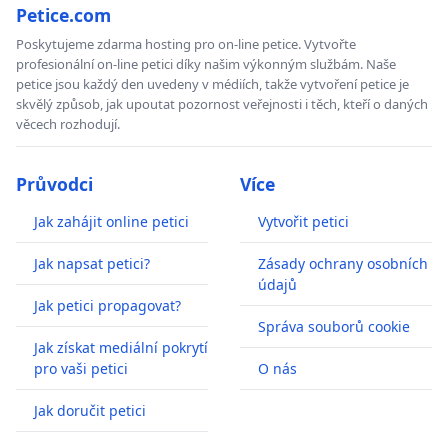
Petice.com
Poskytujeme zdarma hosting pro on-line petice. Vytvořte
profesionální on-line petici díky našim výkonným službám. Naše
petice jsou každý den uvedeny v médiích, takže vytvoření petice je
skvělý způsob, jak upoutat pozornost veřejnosti i těch, kteří o daných
věcech rozhodují.
Průvodci
Více
Jak zahájit online petici
Vytvořit petici
Jak napsat petici?
Zásady ochrany osobních
údajů
Jak petici propagovat?
Správa souborů cookie
Jak získat mediální pokrytí
pro vaši petici
O nás
Jak doručit petici