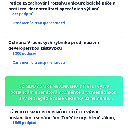
Petice za zachování rozsahu onkourologické péče a
proti tzv. docentralizaci operačních výkonů
835 podpisů
Oznámení o transparentnosti
Ochrana Vrbenských rybníků před masivní
developerskou zástavbou
1 306 podpisů
Oznámení o transparentnosti
UŽ NIKDY SMRT NEVINNÉHO DÍTĚTE ! Výzva
poslancům a senátorům: Změňte urychleně zákon,
aby se tragédie malé Viktorky už nemohla
opakovat!
UŽ NIKDY SMRT NEVINNÉHO DÍTĚTE ! Výzva
poslancům a senátorům: Změňte urychleně zákon,
aby se tragédie malé Viktorky už nemohla opakovat!
4 565 podpisů