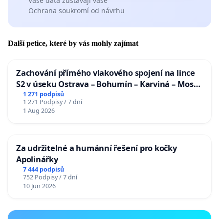
Vaše data zůstávají vaše
Ochrana soukromí od návrhu
Další petice, které by vás mohly zajímat
Zachování přímého vlakového spojení na lince
S2 v úseku Ostrava – Bohumín – Karviná – Mosty
u Jablunkova
1 271 podpisů
1 271 Podpisy / 7 dní
1 Aug 2026
Za udržitelné a humánní řešení pro kočky
Apolinářky
7 444 podpisů
752 Podpisy / 7 dní
10 Jun 2026