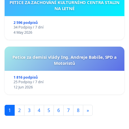
PETICE ZA ZACHOVÁNÍ KULTURNÍHO CENTRA STALIN
NA LETNÉ
2 596 podpisů
34 Podpisy / 7 dní
4 May 2026
Petice za demisi vlády Ing. Andreje Babiše, SPD a
Motoristů
1 816 podpisů
25 Podpisy / 7 dní
12 Jun 2026
1
2
3
4
5
6
7
8
»