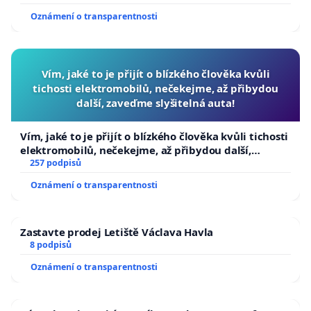
Oznámení o transparentnosti
Vím, jaké to je přijít o blízkého člověka kvůli
tichosti elektromobilů, nečekejme, až přibydou
další, zaveďme slyšitelná auta!
Vím, jaké to je přijít o blízkého člověka kvůli tichosti
elektromobilů, nečekejme, až přibydou další,
zaveďme slyšitelná auta!
257 podpisů
Oznámení o transparentnosti
Zastavte prodej Letiště Václava Havla
8 podpisů
Oznámení o transparentnosti