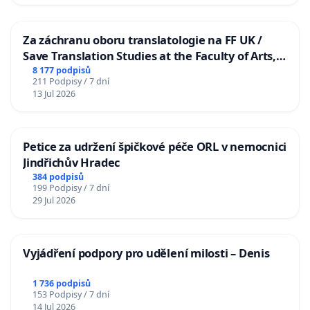
Za záchranu oboru translatologie na FF UK /
Save Translation Studies at the Faculty of Arts,
Charles University
8 177 podpisů
211 Podpisy / 7 dní
13 Jul 2026
Petice za udržení špičkové péče ORL v nemocnici
Jindřichův Hradec
384 podpisů
199 Podpisy / 7 dní
29 Jul 2026
Vyjádření podpory pro udělení milosti – Denis
1 736 podpisů
153 Podpisy / 7 dní
14 Jul 2026