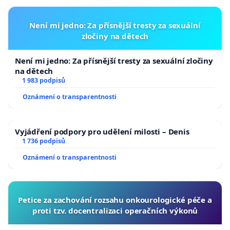
Není mi jedno: Za přísnější tresty za sexuální
zločiny na dětech
Není mi jedno: Za přísnější tresty za sexuální zločiny
na dětech
1 983 podpisů
Oznámení o transparentnosti
Vyjádření podpory pro udělení milosti – Denis
1 736 podpisů
Oznámení o transparentnosti
Petice za zachování rozsahu onkourologické péče a
proti tzv. docentralizaci operačních výkonů