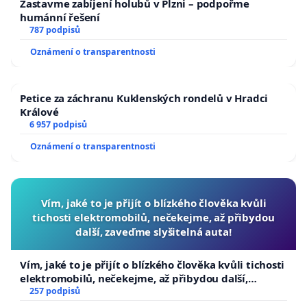
Zastavme zabíjení holubů v Plzni – podpořme
humánní řešení
787 podpisů
Oznámení o transparentnosti
Petice za záchranu Kuklenských rondelů v Hradci
Králové
6 957 podpisů
Oznámení o transparentnosti
Vím, jaké to je přijít o blízkého člověka kvůli
tichosti elektromobilů, nečekejme, až přibydou
další, zaveďme slyšitelná auta!
Vím, jaké to je přijít o blízkého člověka kvůli tichosti
elektromobilů, nečekejme, až přibydou další,
zaveďme slyšitelná auta!
257 podpisů