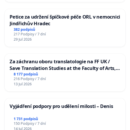
Petice za udržení špičkové péče ORL v nemocnici
Jindřichův Hradec
382 podpisů
217 Podpisy / 7 dní
29 Jul 2026
Za záchranu oboru translatologie na FF UK /
Save Translation Studies at the Faculty of Arts,
Charles University
8 177 podpisů
216 Podpisy / 7 dní
13 Jul 2026
Vyjádření podpory pro udělení milosti – Denis
1 731 podpisů
150 Podpisy / 7 dní
14 Jul 2026