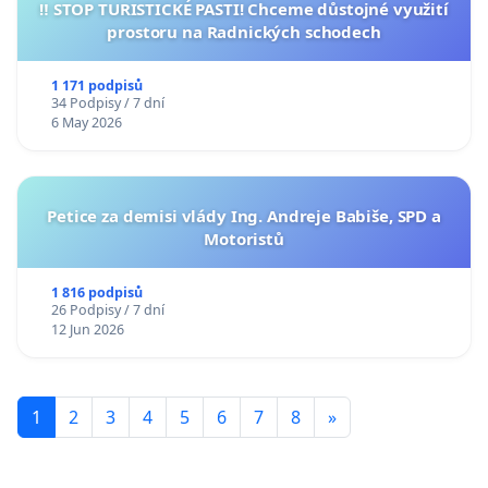
‼️ STOP TURISTICKÉ PASTI! Chceme důstojné využití
prostoru na Radnických schodech
1 171 podpisů
34 Podpisy / 7 dní
6 May 2026
Petice za demisi vlády Ing. Andreje Babiše, SPD a
Motoristů
1 816 podpisů
26 Podpisy / 7 dní
12 Jun 2026
1
2
3
4
5
6
7
8
»