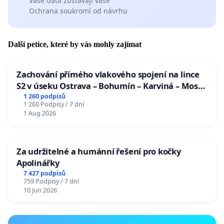
Vaše data zůstávají vaše
Ochrana soukromí od návrhu
Další petice, které by vás mohly zajímat
Zachování přímého vlakového spojení na lince
S2 v úseku Ostrava – Bohumín – Karviná – Mosty
u Jablunkova
1 260 podpisů
1 260 Podpisy / 7 dní
1 Aug 2026
Za udržitelné a humánní řešení pro kočky
Apolinářky
7 427 podpisů
759 Podpisy / 7 dní
10 Jun 2026