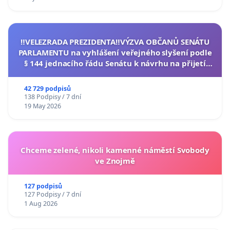
‼️VELEZRADA PREZIDENTA‼️VÝZVA OBČANŮ SENÁTU
PARLAMENTU na vyhlášení veřejného slyšení podle
§ 144 jednacího řádu Senátu k návrhu na přijetí
usnesení k podání ústavní žaloby na prezidenta
republiky
42 729 podpisů
138 Podpisy / 7 dní
19 May 2026
Chceme zelené, nikoli kamenné náměstí Svobody
ve Znojmě
127 podpisů
127 Podpisy / 7 dní
1 Aug 2026