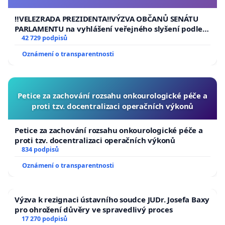
usnesení k podání ústavní žaloby na prezidenta
republiky
‼️VELEZRADA PREZIDENTA‼️VÝZVA OBČANŮ SENÁTU
PARLAMENTU na vyhlášení veřejného slyšení podle §
144 jednacího řádu Senátu k návrhu na přijetí
42 729 podpisů
usnesení k podání ústavní žaloby na prezidenta
Oznámení o transparentnosti
republiky
Petice za zachování rozsahu onkourologické péče a
proti tzv. docentralizaci operačních výkonů
Petice za zachování rozsahu onkourologické péče a
proti tzv. docentralizaci operačních výkonů
834 podpisů
Oznámení o transparentnosti
Výzva k rezignaci ústavního soudce JUDr. Josefa Baxy
pro ohrožení důvěry ve spravedlivý proces
17 270 podpisů