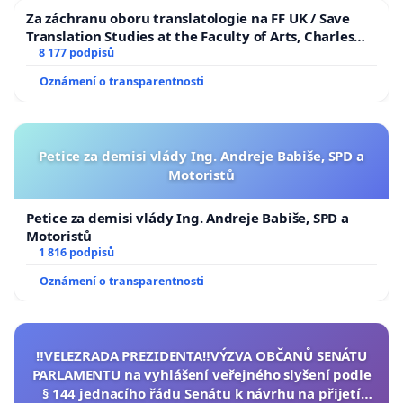
Za záchranu oboru translatologie na FF UK / Save
Translation Studies at the Faculty of Arts, Charles
University
8 177 podpisů
Oznámení o transparentnosti
Petice za demisi vlády Ing. Andreje Babiše, SPD a
Motoristů
Petice za demisi vlády Ing. Andreje Babiše, SPD a
Motoristů
1 816 podpisů
Oznámení o transparentnosti
‼️VELEZRADA PREZIDENTA‼️VÝZVA OBČANŮ SENÁTU
PARLAMENTU na vyhlášení veřejného slyšení podle
§ 144 jednacího řádu Senátu k návrhu na přijetí