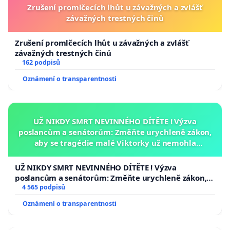
Zrušení promlčecích lhůt u závažných a zvlášť
závažných trestných činů
Zrušení promlčecích lhůt u závažných a zvlášť
závažných trestných činů
162 podpisů
Oznámení o transparentnosti
UŽ NIKDY SMRT NEVINNÉHO DÍTĚTE ! Výzva
poslancům a senátorům: Změňte urychleně zákon,
aby se tragédie malé Viktorky už nemohla
opakovat!
UŽ NIKDY SMRT NEVINNÉHO DÍTĚTE ! Výzva
poslancům a senátorům: Změňte urychleně zákon,
aby se tragédie malé Viktorky už nemohla opakovat!
4 565 podpisů
Oznámení o transparentnosti