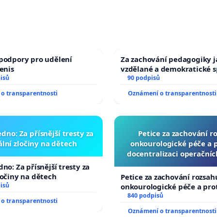
podpory pro udělení
Za zachování pedagogiky ja
Denis
vzdělané a demokratické s
isů
90 podpisů
o transparentnosti
Oznámení o transparentnosti
dno: Za přísnější tresty za
Petice za zachování r
lní zločiny na dětech
onkourologické péče a pr
docentralizaci operační
no: Za přísnější tresty za
ločiny na dětech
Petice za zachování rozsah
isů
onkourologické péče a prot
docentralizaci operačních
840 podpisů
o transparentnosti
Oznámení o transparentnosti