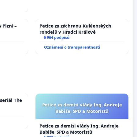
 nemohla
 Plzni –
Petice za záchranu Kuklenských
rondelů v Hradci Králové
6 964 podpisů
Oznámení o transparentnosti
seriál The
Petice za demisi vlády Ing. Andreje
Babiše, SPD a Motoristů
Petice za demisi vlády Ing. Andreje
Babiše, SPD a Motoristů