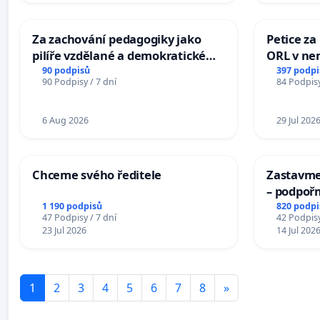
Za zachování pedagogiky jako
Petice za
pilíře vzdělané a demokratické
ORL v nem
společnosti
Hradec
90 podpisů
397 podpi
90 Podpisy / 7 dní
84 Podpisy
6 Aug 2026
29 Jul 202
Chceme svého ředitele
Zastavme 
– podpoř
1 190 podpisů
820 podpi
47 Podpisy / 7 dní
42 Podpisy
23 Jul 2026
14 Jul 202
1
2
3
4
5
6
7
8
»