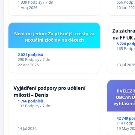
1 339 Podpisy / 7 dní
656 Podpis
Mosty u Jablunkova
1 Aug 2026
10 Jun 202
Za záchra
Není mi jedno: Za přísnější tresty za
na FF UK 
sexuální zločiny na dětech
Studies at
8 224 pod
165 Podpis
Charles U
2 021 podpisů
290 Podpisy / 7 dní
22 Apr 2026
13 Jul 202
Vyjádření podpory pro udělení
‼️VELEZ
milosti – Denis
OBČANŮ
1 766 podpisů
vyhlášení
132 Podpisy / 7 dní
144 jedna
na přijet
42 749 po
žaloby 
114 Podpis
14 Jul 2026
19 May 20