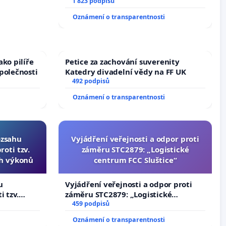
1 823 podpisů
Oznámení o transparentnosti
ko pilíře
Petice za zachování suverenity
polečnosti
Katedry divadelní vědy na FF UK
492 podpisů
Oznámení o transparentnosti
ozsahu
Vyjádření veřejnosti a odpor proti
oti tzv.
záměru STC2879: „Logistické
ch výkonů
centrum FCC Sluštice“
u
Vyjádření veřejnosti a odpor proti
i tzv.
záměru STC2879: „Logistické
 výkonů
centrum FCC Sluštice“
459 podpisů
Oznámení o transparentnosti