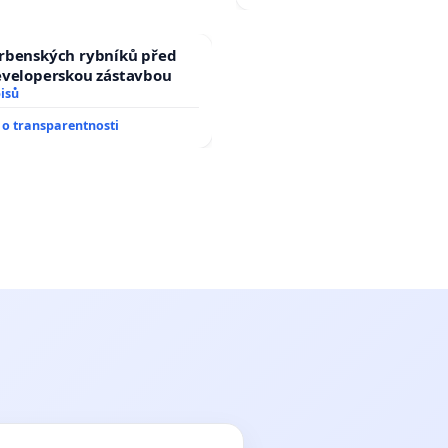
rbenských rybníků před
eveloperskou zástavbou
isů
o transparentnosti