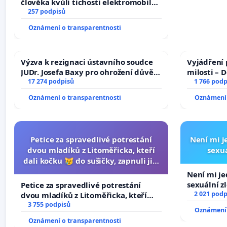
člověka kvůli tichosti elektromobilů,
nečekejme, až přibydou další,
257 podpisů
zaveďme slyšitelná auta!
Oznámení o transparentnosti
Výzva k rezignaci ústavního soudce
Vyjádření 
JUDr. Josefa Baxy pro ohrožení důvěry
milosti – 
ve spravedlivý proces
17 274 podpisů
1 766 podp
Oznámení o transparentnosti
Oznámení 
Petice za spravedlivé potrestání
Není mi je
dvou mladíků z Litoměřicka, kteří
sexuá
dali kočku 😿 do sušičky, zapnuli ji a
umírání zvířete natočili.
Není mi jed
sexuální z
Petice za spravedlivé potrestání
2 021 podp
dvou mladíků z Litoměřicka, kteří
dali kočku 😿 do sušičky, zapnuli ji a
3 755 podpisů
Oznámení 
umírání zvířete natočili.
Oznámení o transparentnosti