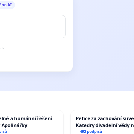
ěno AI
ci.
elné a humánní řešení
Petice za zachování suve
 Apolinářky
Katedry divadelní vědy n
pisů
492 podpisů