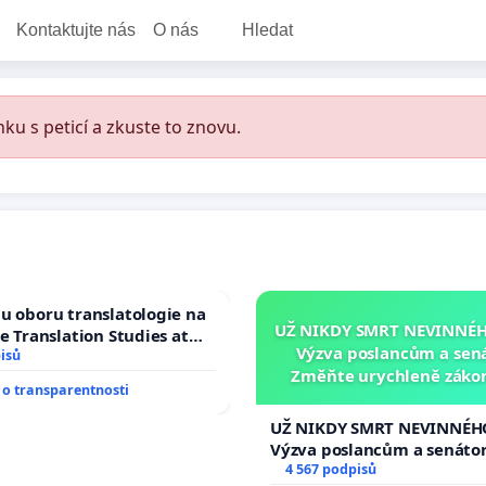
Kontaktujte nás
O nás
Hledat
ku s peticí a zkuste to znovu.
u oboru translatologie na
UŽ NIKDY SMRT NEVINNÉHO
ve Translation Studies at
Výzva poslancům a sen
 of Arts, Charles
isů
Změňte urychleně zákon
o transparentnosti
tragédie malé Viktorky 
opakovat!
UŽ NIKDY SMRT NEVINNÉHO
Výzva poslancům a senáto
Změňte urychleně zákon, a
4 567 podpisů