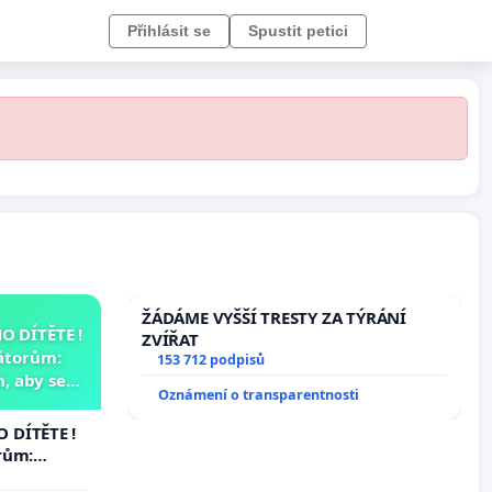
Přihlásit se
Spustit petici
ŽÁDÁME VYŠŠÍ TRESTY ZA TÝRÁNÍ
 DÍTĚTE !
ZVÍŘAT
átorům:
153 712 podpisů
, aby se
Oznámení o transparentnosti
už nemohla
 DÍTĚTE !
rům:
by se