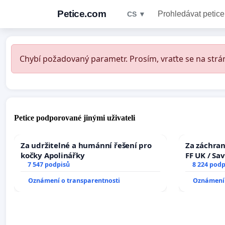
Petice.com
Prohledávat petice
CS ▼
Chybí požadovaný parametr. Prosím, vraťte se na strán
Petice podporované jinými uživateli
Za udržitelné a humánní řešení pro
Za záchran
kočky Apolinářky
FF UK / Sa
7 547 podpisů
the Faculty
8 224 podp
University
Oznámení o transparentnosti
Oznámení 