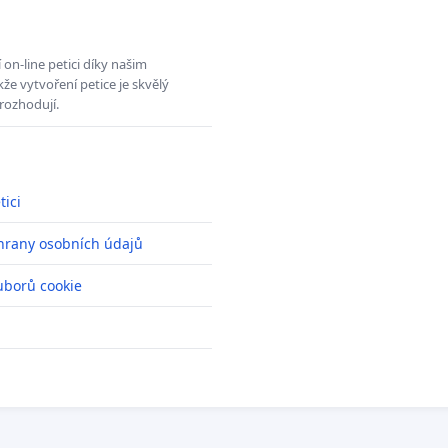
on-line petici díky našim
e vytvoření petice je skvělý
rozhodují.
tici
hrany osobních údajů
uborů cookie