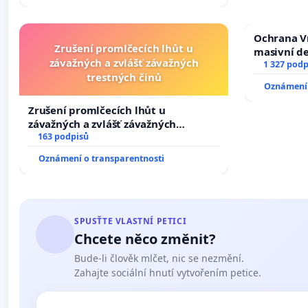
Ochrana V
Zrušení promlčecích lhůt u
masivní d
závažných a zvlášť závažných
1 327 podp
trestných činů
Oznámení 
Zrušení promlčecích lhůt u
závažných a zvlášť závažných
trestných činů
163 podpisů
Oznámení o transparentnosti
SPUSŤTE VLASTNÍ PETICI
Chcete něco změnit?
Bude-li člověk mlčet, nic se nezmění.
Zahajte sociální hnutí vytvořením petice.