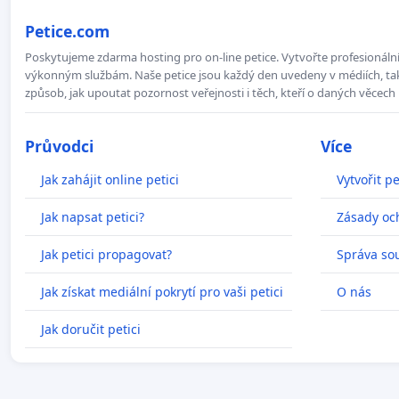
Petice.com
Poskytujeme zdarma hosting pro on-line petice. Vytvořte profesionální 
výkonným službám. Naše petice jsou každý den uvedeny v médiích, takž
způsob, jak upoutat pozornost veřejnosti i těch, kteří o daných věcech 
Průvodci
Více
Jak zahájit online petici
Vytvořit pe
Jak napsat petici?
Zásady oc
Jak petici propagovat?
Správa so
Jak získat mediální pokrytí pro vaši petici
O nás
Jak doručit petici