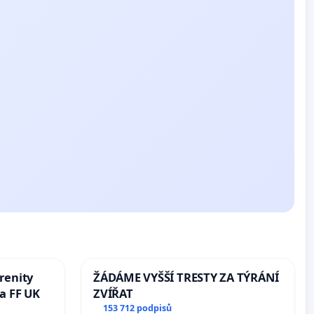
renity
ŽÁDÁME VYŠŠÍ TRESTY ZA TÝRÁNÍ
a FF UK
ZVÍŘAT
153 712 podpisů