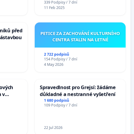
339 Podpisy / 7 dní
11 Feb 2025
níků před
PETICE ZA ZACHOVÁNÍ KULTURNÍHO
zástavbou
CENTRA STALIN NA LETNÉ
2 722 podpisů
154 Podpisy / 7 dní
4 May 2026
tových
Spravedlnost pro Grejsí: žádáme
 v
důkladné a nestranné vyšetření
1 680 podpisů
109 Podpisy / 7 dní
22 Jul 2026