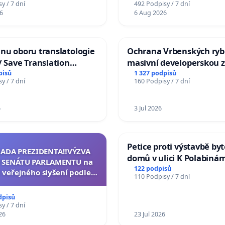
y / 7 dní
492 Podpisy / 7 dní
6
6 Aug 2026
nu oboru translatologie
Ochrana Vrbenských ryb
/ Save Translation
masivní developerskou 
 the Faculty of Arts,
pisů
1 327 podpisů
y / 7 dní
160 Podpisy / 7 dní
niversity
6
3 Jul 2026
Petice proti výstavbě by
RADA PREZIDENTA‼️VÝZVA
domů v ulici K Polabinám
 SENÁTU PARLAMENTU na
Pardubicích
122 podpisů
 veřejného slyšení podle §
110 Podpisy / 7 dní
cího řádu Senátu k návrhu
í usnesení k podání ústavní
dpisů
na prezidenta republiky
y / 7 dní
26
23 Jul 2026