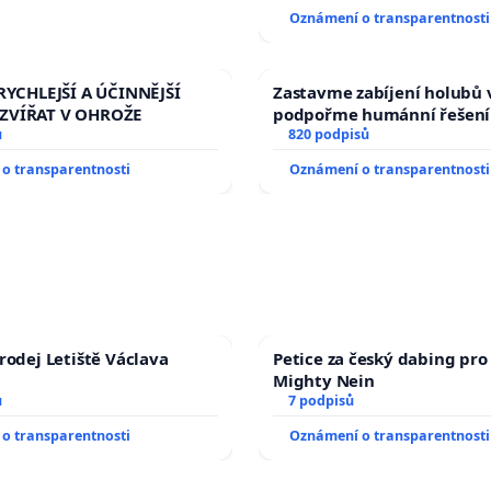
tragédie malé Viktorky už
Oznámení o transparentnosti
opakovat!
RYCHLEJŠÍ A ÚČINNĚJŠÍ
Zastavme zabíjení holubů v
ZVÍŘAT V OHROŽE
podpořme humánní řešení
ů
820 podpisů
o transparentnosti
Oznámení o transparentnosti
rodej Letiště Václava
Petice za český dabing pro 
Mighty Nein
ů
7 podpisů
o transparentnosti
Oznámení o transparentnosti