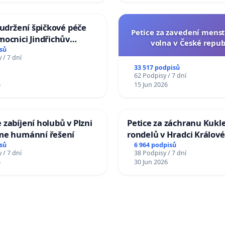
 udržení špičkové péče
Petice za zavedení mens
ocnici Jindřichův
volna v České repub
sů
 / 7 dní
33 517 podpisů
62 Podpisy / 7 dní
6
15 Jun 2026
zabíjení holubů v Plzni
Petice za záchranu Kukl
me humánní řešení
rondelů v Hradci Králové
sů
6 964 podpisů
 / 7 dní
38 Podpisy / 7 dní
6
30 Jun 2026