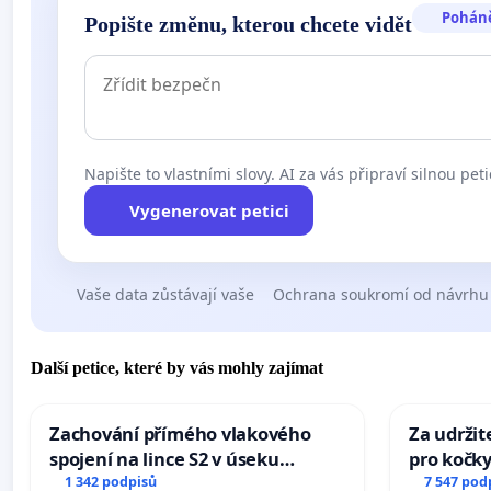
Pohán
Popište změnu, kterou chcete vidět
Napište to vlastními slovy. AI za vás připraví silnou peti
Vygenerovat petici
Vaše data zůstávají vaše
Ochrana soukromí od návrhu
Další petice, které by vás mohly zajímat
Zachování přímého vlakového
Za udržit
spojení na lince S2 v úseku
pro kočky
Ostrava – Bohumín – Karviná –
1 342 podpisů
7 547 pod