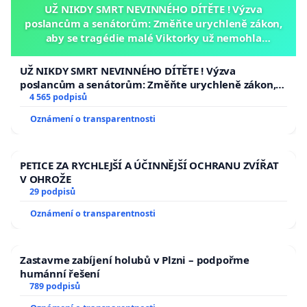
UŽ NIKDY SMRT NEVINNÉHO DÍTĚTE ! Výzva
poslancům a senátorům: Změňte urychleně zákon,
aby se tragédie malé Viktorky už nemohla
opakovat!
UŽ NIKDY SMRT NEVINNÉHO DÍTĚTE ! Výzva
poslancům a senátorům: Změňte urychleně zákon,
aby se tragédie malé Viktorky už nemohla opakovat!
4 565 podpisů
Oznámení o transparentnosti
PETICE ZA RYCHLEJŠÍ A ÚČINNĚJŠÍ OCHRANU ZVÍŘAT
V OHROŽE
29 podpisů
Oznámení o transparentnosti
Zastavme zabíjení holubů v Plzni – podpořme
humánní řešení
789 podpisů