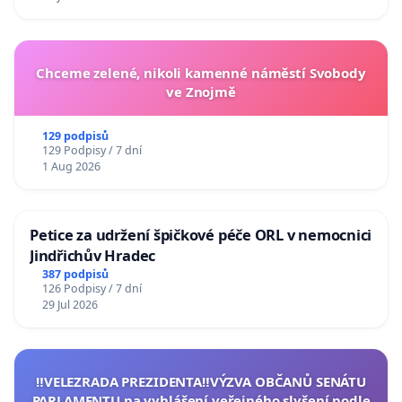
Chceme zelené, nikoli kamenné náměstí Svobody
ve Znojmě
129 podpisů
129 Podpisy / 7 dní
1 Aug 2026
Petice za udržení špičkové péče ORL v nemocnici
Jindřichův Hradec
387 podpisů
126 Podpisy / 7 dní
29 Jul 2026
‼️VELEZRADA PREZIDENTA‼️VÝZVA OBČANŮ SENÁTU
PARLAMENTU na vyhlášení veřejného slyšení podle