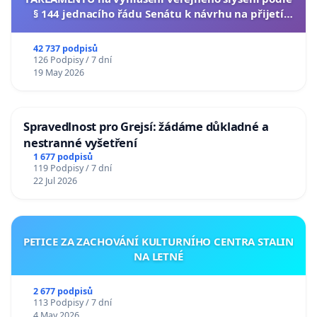
§ 144 jednacího řádu Senátu k návrhu na přijetí
usnesení k podání ústavní žaloby na prezidenta
republiky
42 737 podpisů
126 Podpisy / 7 dní
19 May 2026
Spravedlnost pro Grejsí: žádáme důkladné a
nestranné vyšetření
1 677 podpisů
119 Podpisy / 7 dní
22 Jul 2026
PETICE ZA ZACHOVÁNÍ KULTURNÍHO CENTRA STALIN
NA LETNÉ
2 677 podpisů
113 Podpisy / 7 dní
4 May 2026