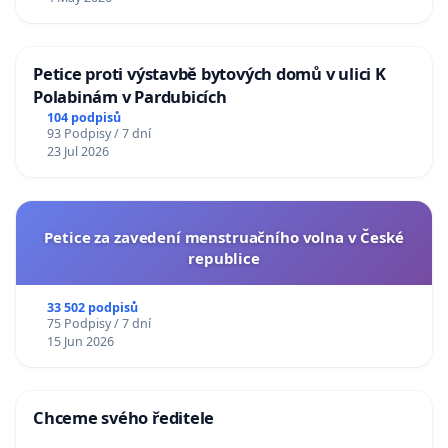
Petice proti výstavbě bytových domů v ulici K
Polabinám v Pardubicích
104 podpisů
93 Podpisy / 7 dní
23 Jul 2026
Petice za zavedení menstruačního volna v České
republice
33 502 podpisů
75 Podpisy / 7 dní
15 Jun 2026
Chceme svého ředitele