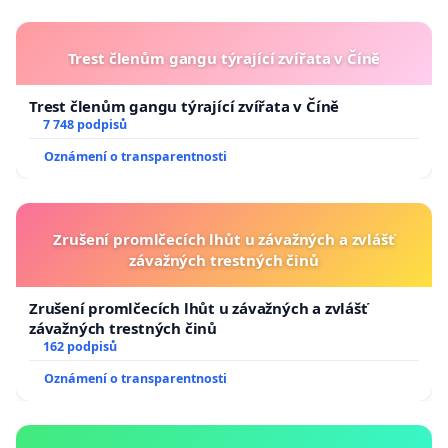
Trest členům gangu týrající zvířata v Číně
Trest členům gangu týrající zvířata v Číně
7 748 podpisů
Oznámení o transparentnosti
Zrušení promlčecích lhůt u závažných a zvlášť
závažných trestných činů
Zrušení promlčecích lhůt u závažných a zvlášť
závažných trestných činů
162 podpisů
Oznámení o transparentnosti