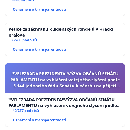
838 podpisů
Oznámení o transparentnosti
Petice za záchranu Kuklenských rondelů v Hradci
Králové
6 960 podpisů
Oznámení o transparentnosti
‼️VELEZRADA PREZIDENTA‼️VÝZVA OBČANŮ SENÁTU
PARLAMENTU na vyhlášení veřejného slyšení podle
§ 144 jednacího řádu Senátu k návrhu na přijetí
usnesení k podání ústavní žaloby na prezidenta
republiky
‼️VELEZRADA PREZIDENTA‼️VÝZVA OBČANŮ SENÁTU
PARLAMENTU na vyhlášení veřejného slyšení podle §
144 jednacího řádu Senátu k návrhu na přijetí
42 737 podpisů
usnesení k podání ústavní žaloby na prezidenta
Oznámení o transparentnosti
republiky