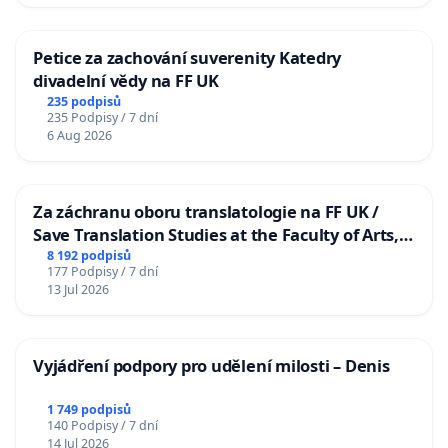
Petice za zachování suverenity Katedry
divadelní vědy na FF UK
235 podpisů
235 Podpisy / 7 dní
6 Aug 2026
Za záchranu oboru translatologie na FF UK /
Save Translation Studies at the Faculty of Arts,
Charles University
8 192 podpisů
177 Podpisy / 7 dní
13 Jul 2026
Vyjádření podpory pro udělení milosti – Denis
1 749 podpisů
140 Podpisy / 7 dní
14 Jul 2026