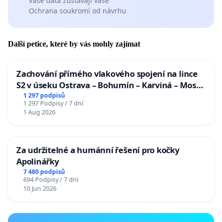
Vaše data zůstávají vaše
Ochrana soukromí od návrhu
Další petice, které by vás mohly zajímat
Zachování přímého vlakového spojení na lince
S2 v úseku Ostrava – Bohumín – Karviná – Mosty
u Jablunkova
1 297 podpisů
1 297 Podpisy / 7 dní
1 Aug 2026
Za udržitelné a humánní řešení pro kočky
Apolinářky
7 480 podpisů
694 Podpisy / 7 dní
10 Jun 2026