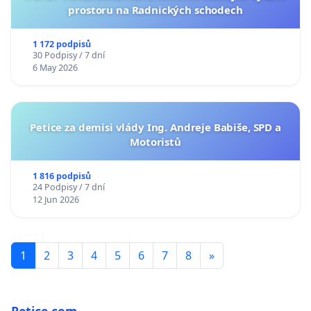
prostoru na Radnických schodech
1 172 podpisů
30 Podpisy / 7 dní
6 May 2026
Petice za demisi vlády Ing. Andreje Babiše, SPD a
Motoristů
1 816 podpisů
24 Podpisy / 7 dní
12 Jun 2026
1
2
3
4
5
6
7
8
»
Petice.com