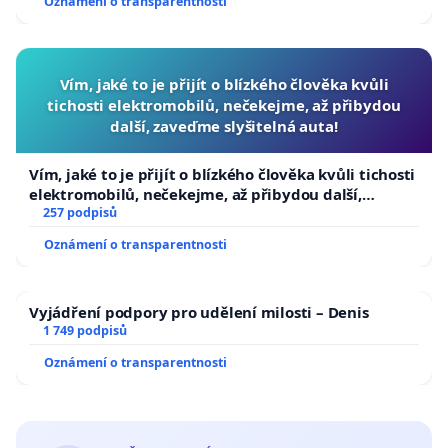
Oznámení o transparentnosti
Vím, jaké to je přijít o blízkého člověka kvůli
tichosti elektromobilů, nečekejme, až přibydou
další, zaveďme slyšitelná auta!
Vím, jaké to je přijít o blízkého člověka kvůli tichosti
elektromobilů, nečekejme, až přibydou další,
zaveďme slyšitelná auta!
257 podpisů
Oznámení o transparentnosti
Vyjádření podpory pro udělení milosti – Denis
1 749 podpisů
Oznámení o transparentnosti