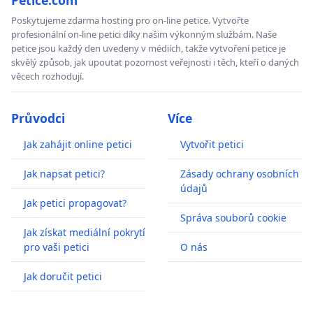
Poskytujeme zdarma hosting pro on-line petice. Vytvořte
profesionální on-line petici díky našim výkonným službám. Naše
petice jsou každý den uvedeny v médiích, takže vytvoření petice je
skvělý způsob, jak upoutat pozornost veřejnosti i těch, kteří o daných
věcech rozhodují.
Průvodci
Více
Jak zahájit online petici
Vytvořit petici
Jak napsat petici?
Zásady ochrany osobních
údajů
Jak petici propagovat?
Správa souborů cookie
Jak získat mediální pokrytí
pro vaši petici
O nás
Jak doručit petici