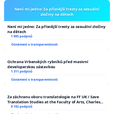
Není mi jedno: Za přísnější tresty za sexuální
zločiny na dětech
Není mi jedno: Za přísnější tresty za sexuální zločiny
na dětech
1 995 podpisů
Oznámení o transparentnosti
Ochrana Vrbenských rybníků před masivní
developerskou zástavbou
1 311 podpisů
Oznámení o transparentnosti
Za záchranu oboru translatologie na FF UK / Save
Translation Studies at the Faculty of Arts, Charles
University
8 192 podpisů