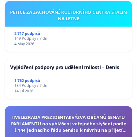
PETICE ZA ZACHOVÁNÍ KULTURNÍHO CENTRA STALIN
NA LETNÉ
2 717 podpisů
149 Podpisy / 7 dní
4 May 2026
Vyjádření podpory pro udělení milosti – Denis
1 762 podpisů
134 Podpisy / 7 dní
14 Jul 2026
‼️VELEZRADA PREZIDENTA‼️VÝZVA OBČANŮ SENÁTU
PARLAMENTU na vyhlášení veřejného slyšení podle
§ 144 jednacího řádu Senátu k návrhu na přijetí
usnesení k podání ústavní žaloby na prezidenta