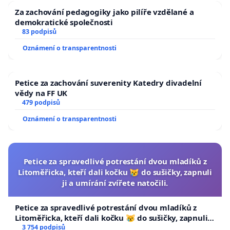
Za zachování pedagogiky jako pilíře vzdělané a
demokratické společnosti
83 podpisů
Oznámení o transparentnosti
Petice za zachování suverenity Katedry divadelní
vědy na FF UK
479 podpisů
Oznámení o transparentnosti
Petice za spravedlivé potrestání dvou mladíků z
Litoměřicka, kteří dali kočku 😿 do sušičky, zapnuli
ji a umírání zvířete natočili.
Petice za spravedlivé potrestání dvou mladíků z
Litoměřicka, kteří dali kočku 😿 do sušičky, zapnuli ji
a umírání zvířete natočili.
3 754 podpisů