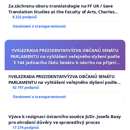
Za záchranu oboru translatologie na FF UK / Save
Translation Studies at the Faculty of Arts, Charles
University
8 222 podpisů
Oznámení o transparentnosti
‼️VELEZRADA PREZIDENTA‼️VÝZVA OBČANŮ SENÁTU
PARLAMENTU na vyhlášení veřejného slyšení podle
§ 144 jednacího řádu Senátu k návrhu na přijetí
usnesení k podání ústavní žaloby na prezidenta
republiky
‼️VELEZRADA PREZIDENTA‼️VÝZVA OBČANŮ SENÁTU
PARLAMENTU na vyhlášení veřejného slyšení podle §
144 jednacího řádu Senátu k návrhu na přijetí
42 747 podpisů
usnesení k podání ústavní žaloby na prezidenta
Oznámení o transparentnosti
republiky
Výzva k rezignaci ústavního soudce JUDr. Josefa Baxy
pro ohrožení důvěry ve spravedlivý proces
17 274 podpisů