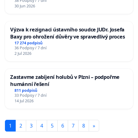
38 Podpisy / 7 dní
30 Jun 2026
Výzva k rezignaci ústavního soudce JUDr. Josefa
Baxy pro ohrožení důvěry ve spravedlivý proces
17 274 podpisů
36 Podpisy / 7 dní
2 Jul 2026
Zastavme zabíjení holubů v Plzni – podpořme
humánní řešení
811 podpisů
33 Podpisy / 7 dní
14 Jul 2026
1
2
3
4
5
6
7
8
»