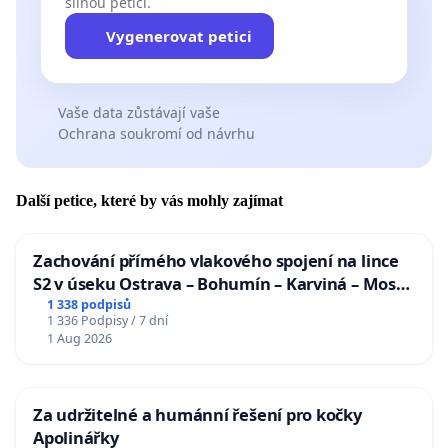
silnou petici.
Vygenerovat petici
Vaše data zůstávají vaše
Ochrana soukromí od návrhu
Další petice, které by vás mohly zajímat
Zachování přímého vlakového spojení na lince
S2 v úseku Ostrava – Bohumín – Karviná – Mosty
u Jablunkova
1 338 podpisů
1 336 Podpisy / 7 dní
1 Aug 2026
Za udržitelné a humánní řešení pro kočky
Apolinářky