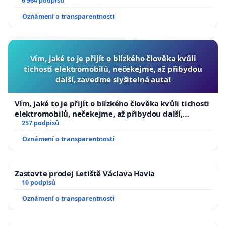
6 964 podpisů
Oznámení o transparentnosti
Vím, jaké to je přijít o blízkého člověka kvůli
tichosti elektromobilů, nečekejme, až přibydou
další, zaveďme slyšitelná auta!
Vím, jaké to je přijít o blízkého člověka kvůli tichosti
elektromobilů, nečekejme, až přibydou další,
zaveďme slyšitelná auta!
257 podpisů
Oznámení o transparentnosti
Zastavte prodej Letiště Václava Havla
10 podpisů
Oznámení o transparentnosti