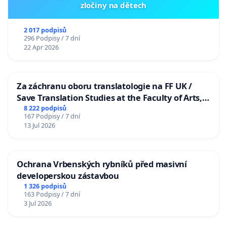
zločiny na dětech
2 017 podpisů
296 Podpisy / 7 dní
22 Apr 2026
Za záchranu oboru translatologie na FF UK /
Save Translation Studies at the Faculty of Arts,
Charles University
8 222 podpisů
167 Podpisy / 7 dní
13 Jul 2026
Ochrana Vrbenských rybníků před masivní
developerskou zástavbou
1 326 podpisů
163 Podpisy / 7 dní
3 Jul 2026