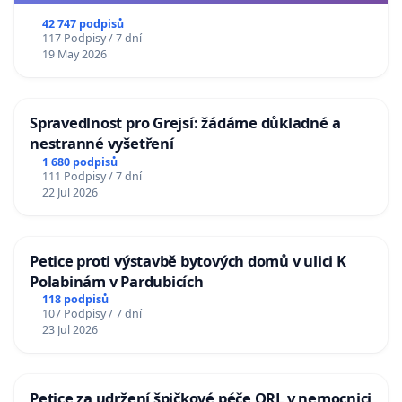
republiky
42 747 podpisů
117 Podpisy / 7 dní
19 May 2026
Spravedlnost pro Grejsí: žádáme důkladné a
nestranné vyšetření
1 680 podpisů
111 Podpisy / 7 dní
22 Jul 2026
Petice proti výstavbě bytových domů v ulici K
Polabinám v Pardubicích
118 podpisů
107 Podpisy / 7 dní
23 Jul 2026
Petice za udržení špičkové péče ORL v nemocnici