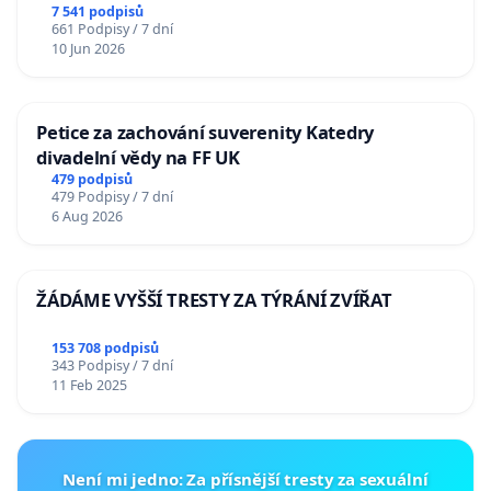
7 541 podpisů
661 Podpisy / 7 dní
10 Jun 2026
Petice za zachování suverenity Katedry
divadelní vědy na FF UK
479 podpisů
479 Podpisy / 7 dní
6 Aug 2026
ŽÁDÁME VYŠŠÍ TRESTY ZA TÝRÁNÍ ZVÍŘAT
153 708 podpisů
343 Podpisy / 7 dní
11 Feb 2025
Není mi jedno: Za přísnější tresty za sexuální