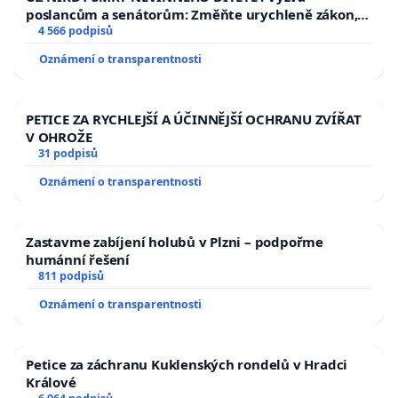
poslancům a senátorům: Změňte urychleně zákon,
aby se tragédie malé Viktorky už nemohla opakovat!
4 566 podpisů
Oznámení o transparentnosti
PETICE ZA RYCHLEJŠÍ A ÚČINNĚJŠÍ OCHRANU ZVÍŘAT
V OHROŽE
31 podpisů
Oznámení o transparentnosti
Zastavme zabíjení holubů v Plzni – podpořme
humánní řešení
811 podpisů
Oznámení o transparentnosti
Petice za záchranu Kuklenských rondelů v Hradci
Králové