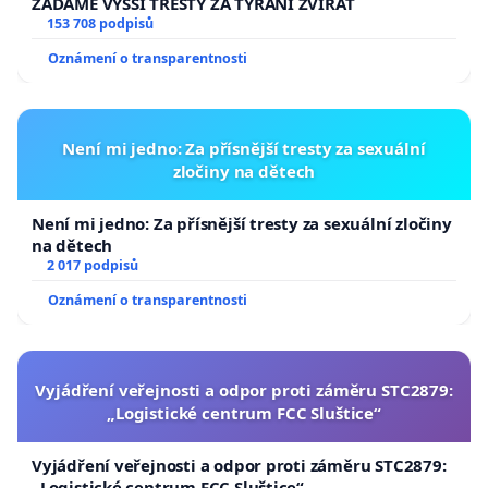
ŽÁDÁME VYŠŠÍ TRESTY ZA TÝRÁNÍ ZVÍŘAT
153 708 podpisů
Oznámení o transparentnosti
Není mi jedno: Za přísnější tresty za sexuální
zločiny na dětech
Není mi jedno: Za přísnější tresty za sexuální zločiny
na dětech
2 017 podpisů
Oznámení o transparentnosti
Vyjádření veřejnosti a odpor proti záměru STC2879:
„Logistické centrum FCC Sluštice“
Vyjádření veřejnosti a odpor proti záměru STC2879:
„Logistické centrum FCC Sluštice“