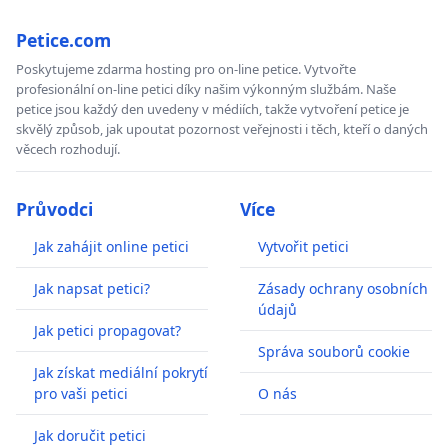
Petice.com
Poskytujeme zdarma hosting pro on-line petice. Vytvořte
profesionální on-line petici díky našim výkonným službám. Naše
petice jsou každý den uvedeny v médiích, takže vytvoření petice je
skvělý způsob, jak upoutat pozornost veřejnosti i těch, kteří o daných
věcech rozhodují.
Průvodci
Více
Jak zahájit online petici
Vytvořit petici
Jak napsat petici?
Zásady ochrany osobních
údajů
Jak petici propagovat?
Správa souborů cookie
Jak získat mediální pokrytí
pro vaši petici
O nás
Jak doručit petici