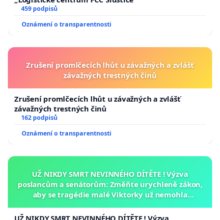
459 podpisů
Oznámení o transparentnosti
Zrušení promlčecích lhůt u závažných a zvlášť
závažných trestných činů
Zrušení promlčecích lhůt u závažných a zvlášť
závažných trestných činů
162 podpisů
Oznámení o transparentnosti
UŽ NIKDY SMRT NEVINNÉHO DÍTĚTE ! Výzva
poslancům a senátorům: Změňte urychleně zákon,
aby se tragédie malé Viktorky už nemohla
opakovat!
UŽ NIKDY SMRT NEVINNÉHO DÍTĚTE ! Výzva