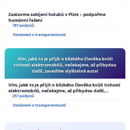
Zastavme zabíjení holubů v Plzni – podpořme
humánní řešení
787 podpisů
Oznámení o transparentnosti
Vím, jaké to je přijít o blízkého člověka kvůli
tichosti elektromobilů, nečekejme, až přibydou
další, zaveďme slyšitelná auta!
Vím, jaké to je přijít o blízkého člověka kvůli tichosti
elektromobilů, nečekejme, až přibydou další,
zaveďme slyšitelná auta!
257 podpisů
Oznámení o transparentnosti