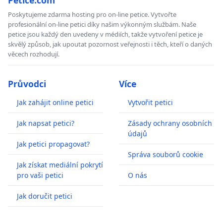
Poskytujeme zdarma hosting pro on-line petice. Vytvořte
profesionální on-line petici díky našim výkonným službám. Naše
petice jsou každý den uvedeny v médiích, takže vytvoření petice je
skvělý způsob, jak upoutat pozornost veřejnosti i těch, kteří o daných
věcech rozhodují.
Průvodci
Více
Jak zahájit online petici
Vytvořit petici
Jak napsat petici?
Zásady ochrany osobních
údajů
Jak petici propagovat?
Správa souborů cookie
Jak získat mediální pokrytí
pro vaši petici
O nás
Jak doručit petici