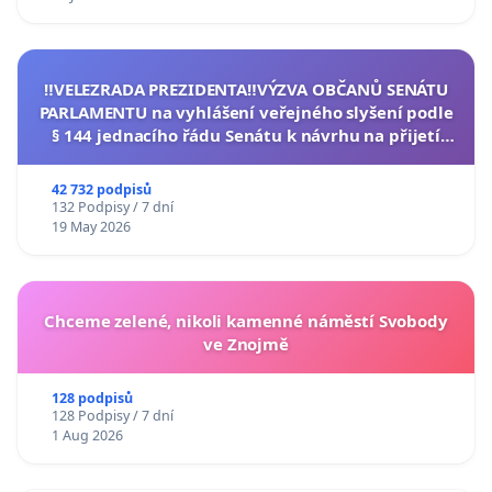
‼️VELEZRADA PREZIDENTA‼️VÝZVA OBČANŮ SENÁTU
PARLAMENTU na vyhlášení veřejného slyšení podle
§ 144 jednacího řádu Senátu k návrhu na přijetí
usnesení k podání ústavní žaloby na prezidenta
republiky
42 732 podpisů
132 Podpisy / 7 dní
19 May 2026
Chceme zelené, nikoli kamenné náměstí Svobody
ve Znojmě
128 podpisů
128 Podpisy / 7 dní
1 Aug 2026