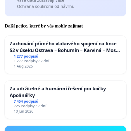
Vaše data zůstávají vaše
Ochrana soukromí od návrhu
Další petice, které by vás mohly zajímat
Zachování přímého vlakového spojení na lince
S2 v úseku Ostrava – Bohumín – Karviná – Mosty
u Jablunkova
1 277 podpisů
1 277 Podpisy / 7 dní
1 Aug 2026
Za udržitelné a humánní řešení pro kočky
Apolinářky
7 454 podpisů
725 Podpisy / 7 dní
10 Jun 2026