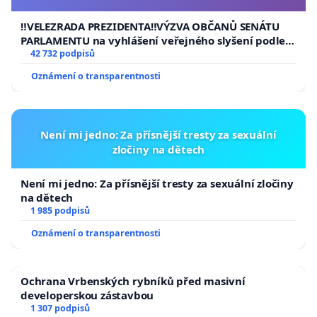
usnesení k podání ústavní žaloby na prezidenta
republiky
‼️VELEZRADA PREZIDENTA‼️VÝZVA OBČANŮ SENÁTU
PARLAMENTU na vyhlášení veřejného slyšení podle §
144 jednacího řádu Senátu k návrhu na přijetí
42 732 podpisů
usnesení k podání ústavní žaloby na prezidenta
Oznámení o transparentnosti
republiky
Není mi jedno: Za přísnější tresty za sexuální
zločiny na dětech
Není mi jedno: Za přísnější tresty za sexuální zločiny
na dětech
1 985 podpisů
Oznámení o transparentnosti
Ochrana Vrbenských rybníků před masivní
developerskou zástavbou
1 307 podpisů