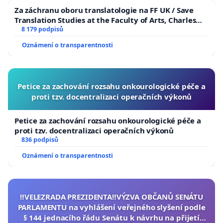
Za záchranu oboru translatologie na FF UK / Save
Translation Studies at the Faculty of Arts, Charles
University
8 179 podpisů
Oznámení o transparentnosti
Petice za zachování rozsahu onkourologické péče a
proti tzv. docentralizaci operačních výkonů
Petice za zachování rozsahu onkourologické péče a
proti tzv. docentralizaci operačních výkonů
836 podpisů
Oznámení o transparentnosti
‼️VELEZRADA PREZIDENTA‼️VÝZVA OBČANŮ SENÁTU
PARLAMENTU na vyhlášení veřejného slyšení podle
§ 144 jednacího řádu Senátu k návrhu na přijetí