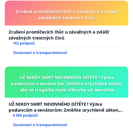
Zrušení promlčecích lhůt u závažných a zvlášť
závažných trestných činů
Zrušení promlčecích lhůt u závažných a zvlášť
závažných trestných činů
162 podpisů
Oznámení o transparentnosti
UŽ NIKDY SMRT NEVINNÉHO DÍTĚTE ! Výzva
poslancům a senátorům: Změňte urychleně zákon,
aby se tragédie malé Viktorky už nemohla
opakovat!
UŽ NIKDY SMRT NEVINNÉHO DÍTĚTE ! Výzva
poslancům a senátorům: Změňte urychleně zákon,
aby se tragédie malé Viktorky už nemohla opakovat!
4 565 podpisů
Oznámení o transparentnosti