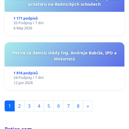
prostoru na Radnických schodech
1 171 podpisů
33 Podpisy / 7 dní
6 May 2026
Petice za demisi vlády Ing. Andreje Babiše, SPD a
Motoristů
1 816 podpisů
24 Podpisy / 7 dní
12 Jun 2026
1
2
3
4
5
6
7
8
»
Petice.com