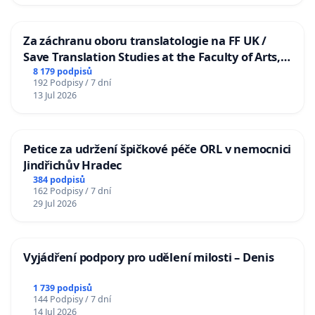
Za záchranu oboru translatologie na FF UK /
Save Translation Studies at the Faculty of Arts,
Charles University
8 179 podpisů
192 Podpisy / 7 dní
13 Jul 2026
Petice za udržení špičkové péče ORL v nemocnici
Jindřichův Hradec
384 podpisů
162 Podpisy / 7 dní
29 Jul 2026
Vyjádření podpory pro udělení milosti – Denis
1 739 podpisů
144 Podpisy / 7 dní
14 Jul 2026