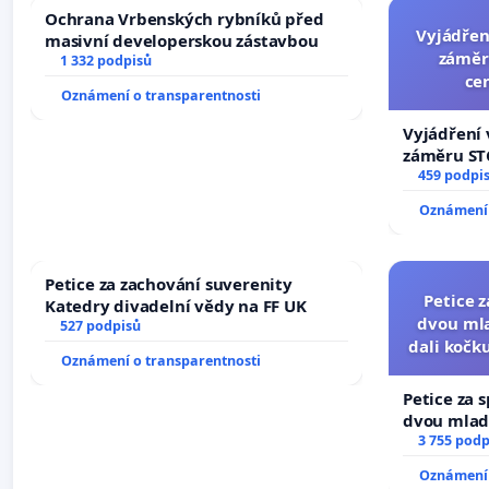
Ochrana Vrbenských rybníků před
Vyjádřen
masivní developerskou zástavbou
záměr
1 332 podpisů
ce
Oznámení o transparentnosti
Vyjádření 
záměru STC
centrum FC
459 podpi
Oznámení 
Petice za zachování suverenity
Petice 
Katedry divadelní vědy na FF UK
dvou mla
527 podpisů
dali kočku
Oznámení o transparentnosti
umír
Petice za 
dvou mladí
dali kočku 
3 755 podp
umírání zví
Oznámení 