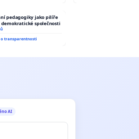
ní pedagogiky jako pilíře
 demokratické společnosti
sů
o transparentnosti
ěno AI