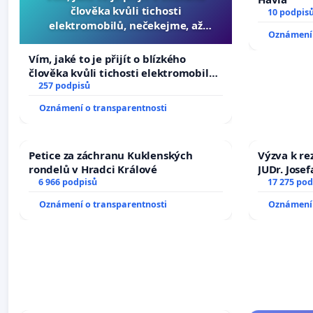
člověka kvůli tichosti
10 podpis
elektromobilů, nečekejme, až
Oznámení 
přibydou další, zaveďme slyšitelná
auta!
Vím, jaké to je přijít o blízkého
člověka kvůli tichosti elektromobilů,
nečekejme, až přibydou další,
257 podpisů
zaveďme slyšitelná auta!
Oznámení o transparentnosti
Petice za záchranu Kuklenských
Výzva k re
rondelů v Hradci Králové
JUDr. Jose
6 966 podpisů
ve spraved
17 275 pod
Oznámení o transparentnosti
Oznámení 