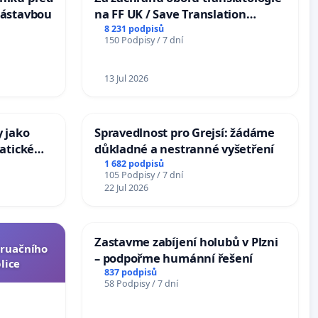
zástavbou
na FF UK / Save Translation
Studies at the Faculty of Arts,
8 231 podpisů
150 Podpisy / 7 dní
Charles University
13 Jul 2026
 jako
Spravedlnost pro Grejsí: žádáme
atické
důkladné a nestranné vyšetření
1 682 podpisů
105 Podpisy / 7 dní
22 Jul 2026
Zastavme zabíjení holubů v Plzni
truačního
– podpořme humánní řešení
lice
837 podpisů
58 Podpisy / 7 dní