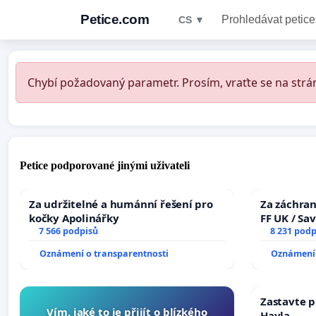
Petice.com
Prohledávat petice
CS ▼
Chybí požadovaný parametr. Prosím, vraťte se na strán
Petice podporované jinými uživateli
Za udržitelné a humánní řešení pro
Za záchran
kočky Apolinářky
FF UK / Sa
7 566 podpisů
the Faculty
8 231 podp
University
Oznámení o transparentnosti
Oznámení 
Zastavte p
Vím, jaké to je přijít o blízkého
Havla