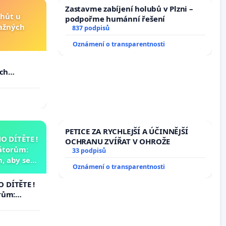
Zastavme zabíjení holubů v Plzni –
lhůt u
podpořme humánní řešení
važných
837 podpisů
Oznámení o transparentnosti
u
ých
PETICE ZA RYCHLEJŠÍ A ÚČINNĚJŠÍ
 DÍTĚTE !
OCHRANU ZVÍŘAT V OHROŽE
átorům:
33 podpisů
, aby se
Oznámení o transparentnosti
už nemohla
 DÍTĚTE !
rům:
by se
 nemohla