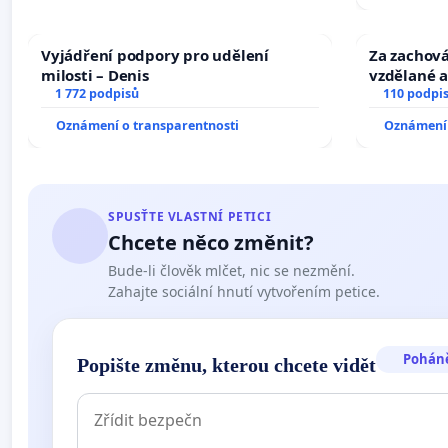
Vyjádření podpory pro udělení
Za zachová
milosti – Denis
vzdělané a
1 772 podpisů
110 podpi
Oznámení o transparentnosti
Oznámení 
SPUSŤTE VLASTNÍ PETICI
Chcete něco změnit?
Bude-li člověk mlčet, nic se nezmění.
Zahajte sociální hnutí vytvořením petice.
Pohán
Popište změnu, kterou chcete vidět