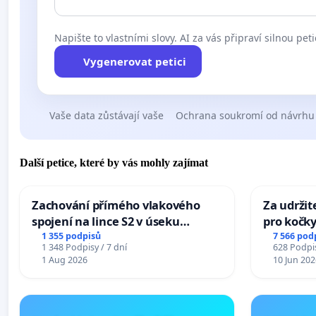
Napište to vlastními slovy. AI za vás připraví silnou peti
Vygenerovat petici
Vaše data zůstávají vaše
Ochrana soukromí od návrhu
Další petice, které by vás mohly zajímat
Zachování přímého vlakového
Za udržit
spojení na lince S2 v úseku
pro kočky
Ostrava – Bohumín – Karviná –
1 355 podpisů
7 566 pod
1 348 Podpisy / 7 dní
628 Podpis
Mosty u Jablunkova
1 Aug 2026
10 Jun 202