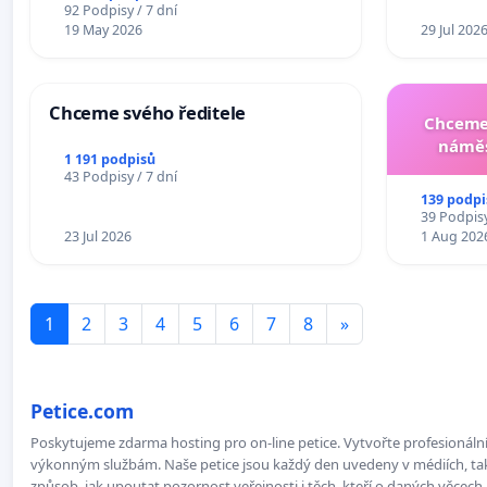
žaloby na prezidenta republiky
92 Podpisy / 7 dní
19 May 2026
29 Jul 202
Chceme svého ředitele
Chceme 
náměs
1 191 podpisů
43 Podpisy / 7 dní
139 podpi
39 Podpisy
23 Jul 2026
1 Aug 202
1
2
3
4
5
6
7
8
»
Petice.com
Poskytujeme zdarma hosting pro on-line petice. Vytvořte profesionální 
výkonným službám. Naše petice jsou každý den uvedeny v médiích, takž
způsob, jak upoutat pozornost veřejnosti i těch, kteří o daných věcech 