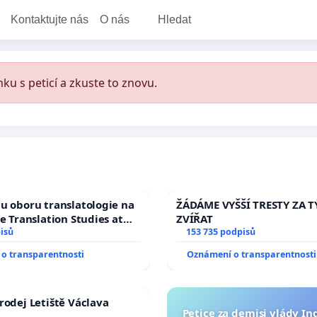
Kontaktujte nás
O nás
Hledat
ku s peticí a zkuste to znovu.
u oboru translatologie na
ŽÁDÁME VYŠŠÍ TRESTY ZA 
ve Translation Studies at
ZVÍŘAT
 of Arts, Charles
isů
153 735 podpisů
o transparentnosti
Oznámení o transparentnosti
rodej Letiště Václava
Petice za demisi vlády In