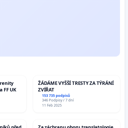
renity
ŽÁDÁME VYŠŠÍ TRESTY ZA TÝRÁNÍ
a FF UK
ZVÍŘAT
153 735 podpisů
346 Podpisy / 7 dní
11 Feb 2025
níků před
Za záchranu oboru translatologie