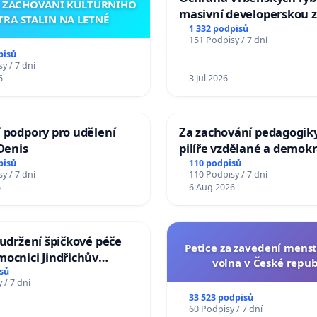
A ZACHOVÁNÍ KULTURNÍHO
masivní developerskou 
TRA STALIN NA LETNÉ
1 332 podpisů
151 Podpisy / 7 dní
pisů
y / 7 dní
6
3 Jul 2026
 podpory pro udělení
Za zachování pedagogiky
 Denis
pilíře vzdělané a demokr
společnosti
pisů
110 podpisů
y / 7 dní
110 Podpisy / 7 dní
6
6 Aug 2026
 udržení špičkové péče
Petice za zavedení mens
ocnici Jindřichův
volna v České repub
sů
 / 7 dní
33 523 podpisů
60 Podpisy / 7 dní