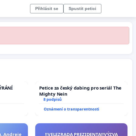
Přihlásit se
Spustit petici
TÝRÁNÍ
Petice za český dabing pro seriál The
Mighty Nein
8 podpisů
Oznámení o transparentnosti
g. Andreje
‼️VELEZRADA PREZIDENTA‼️VÝZVA