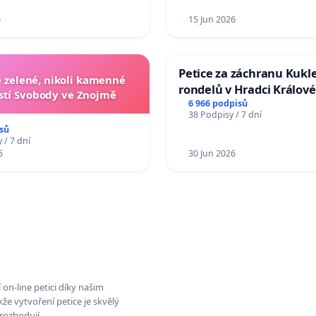
6
15 Jun 2026
Petice za záchranu Kukl
zelené, nikoli kamenné
rondelů v Hradci Králové
tí Svobody ve Znojmě
6 966 podpisů
38 Podpisy / 7 dní
sů
 / 7 dní
6
30 Jun 2026
on-line petici díky našim
e vytvoření petice je skvělý
rozhodují.