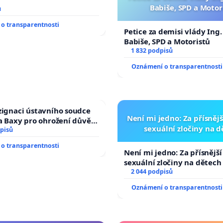
Babiše, SPD a Motor
ů
o transparentnosti
Petice za demisi vlády Ing
Babiše, SPD a Motoristů
1 832 podpisů
Oznámení o transparentnosti
zignaci ústavního soudce
Není mi jedno: Za přísnějš
fa Baxy pro ohrožení důvěry
sexuální zločiny na 
livý proces
pisů
o transparentnosti
Není mi jedno: Za přísnější
sexuální zločiny na dětech
2 044 podpisů
Oznámení o transparentnosti