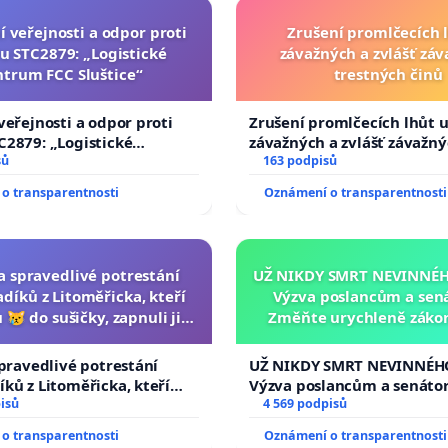
í veřejnosti a odpor proti
Zrušení promlčecích 
u STC2879: „Logistické
závažných a zvlášť zá
ntrum FCC Sluštice“
trestných činů
veřejnosti a odpor proti
Zrušení promlčecích lhůt 
2879: „Logistické
závažných a zvlášť závažn
C Sluštice“
sů
trestných činů
163 podpisů
o transparentnosti
Oznámení o transparentnosti
za spravedlivé potrestání
UŽ NIKDY SMRT NEVINNÉHO
díků z Litoměřicka, kteří
Výzva poslancům a sen
 😿 do sušičky, zapnuli ji a
Změňte urychleně zákon
ání zvířete natočili.
tragédie malé Viktorky 
opakovat!
spravedlivé potrestání
UŽ NIKDY SMRT NEVINNÉHO
ků z Litoměřicka, kteří
Výzva poslancům a senáto
😿 do sušičky, zapnuli ji a
isů
Změňte urychleně zákon, a
4 569 podpisů
řete natočili.
tragédie malé Viktorky už
o transparentnosti
Oznámení o transparentnosti
opakovat!