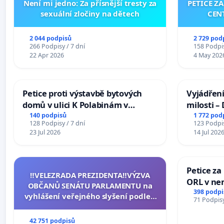
Není mi jedno: Za přísnější tresty za
PETICE Z
sexuální zločiny na dětech
CEN
2 044 podpisů
2 729 pod
266 Podpisy / 7 dní
158 Podpis
22 Apr 2026
4 May 202
Petice proti výstavbě bytových
Vyjádření
domů v ulici K Polabinám v
milosti –
Pardubicích
140 podpisů
1 772 pod
128 Podpisy / 7 dní
123 Podpis
23 Jul 2026
14 Jul 202
Petice za
‼️VELEZRADA PREZIDENTA‼️VÝZVA
ORL v nem
OBČANŮ SENÁTU PARLAMENTU na
Hradec
398 podpi
vyhlášení veřejného slyšení podle §
71 Podpisy
144 jednacího řádu Senátu k návrhu
na přijetí usnesení k podání ústavní
42 751 podpisů