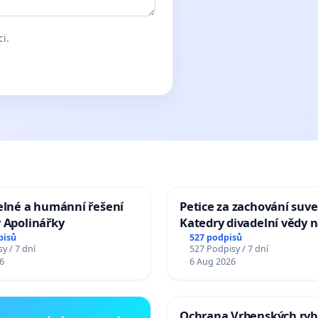
ci.
elné a humánní řešení
Petice za zachování suve
 Apolinářky
Katedry divadelní vědy n
pisů
527 podpisů
y / 7 dní
527 Podpisy / 7 dní
6
6 Aug 2026
Ochrana Vrbenských ryb