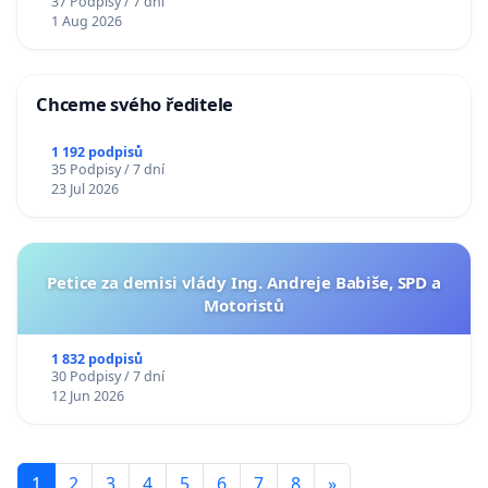
37 Podpisy / 7 dní
1 Aug 2026
Chceme svého ředitele
1 192 podpisů
35 Podpisy / 7 dní
23 Jul 2026
Petice za demisi vlády Ing. Andreje Babiše, SPD a
Motoristů
1 832 podpisů
30 Podpisy / 7 dní
12 Jun 2026
1
2
3
4
5
6
7
8
»