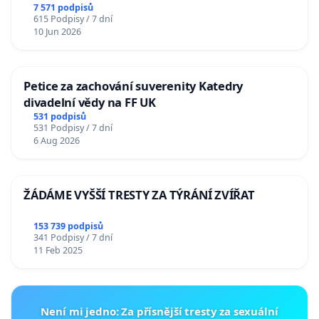
7 571 podpisů
615 Podpisy / 7 dní
10 Jun 2026
Petice za zachování suverenity Katedry
divadelní vědy na FF UK
531 podpisů
531 Podpisy / 7 dní
6 Aug 2026
ŽÁDÁME VYŠŠÍ TRESTY ZA TÝRÁNÍ ZVÍŘAT
153 739 podpisů
341 Podpisy / 7 dní
11 Feb 2025
Není mi jedno: Za přísnější tresty za sexuální