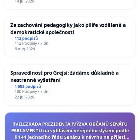
14 Jul 2026
Za zachování pedagogiky jako pilíře vzdělané a
demokratické společnosti
112 podpisů
112 Podpisy / 7 dní
6 Aug 2026
Spravedlnost pro Grejsí: žádáme důkladné a
nestranné vyšetření
1 683 podpisů
100 Podpisy / 7 dní
22 Jul 2026
‼️VELEZRADA PREZIDENTA‼️VÝZVA OBČANŮ SENÁTU
PARLAMENTU na vyhlášení veřejného slyšení podle
§ 144 jednacího řádu Senátu k návrhu na přijetí