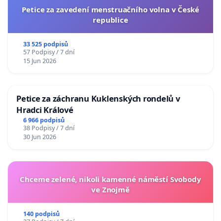
Petice za zavedení menstruačního volna v České
republice
33 525 podpisů
57 Podpisy / 7 dní
15 Jun 2026
Petice za záchranu Kuklenských rondelů v
Hradci Králové
6 966 podpisů
38 Podpisy / 7 dní
30 Jun 2026
Chceme zelené, nikoli kamenné náměstí Svobody
ve Znojmě
140 podpisů