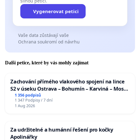
silnou petici.
Vygenerovat petici
Vaše data zůstávají vaše
Ochrana soukromí od návrhu
Další petice, které by vás mohly zajímat
Zachování přímého vlakového spojení na lince
S2 v úseku Ostrava – Bohumín – Karviná – Mosty
u Jablunkova
1 356 podpisů
1 347 Podpisy / 7 dní
1 Aug 2026
Za udržitelné a humánní řešení pro kočky
Apolinářky