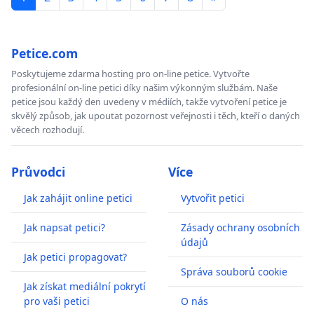
Petice.com
Poskytujeme zdarma hosting pro on-line petice. Vytvořte
profesionální on-line petici díky našim výkonným službám. Naše
petice jsou každý den uvedeny v médiích, takže vytvoření petice je
skvělý způsob, jak upoutat pozornost veřejnosti i těch, kteří o daných
věcech rozhodují.
Průvodci
Více
Jak zahájit online petici
Vytvořit petici
Jak napsat petici?
Zásady ochrany osobních
údajů
Jak petici propagovat?
Správa souborů cookie
Jak získat mediální pokrytí
pro vaši petici
O nás