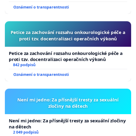
usnesení k podání ústavní žaloby na prezidenta
Oznámení o transparentnosti
republiky
Petice za zachování rozsahu onkourologické péče a
proti tzv. docentralizaci operačních výkonů
Petice za zachování rozsahu onkourologické péče a
proti tzv. docentralizaci operačních výkonů
842 podpisů
Oznámení o transparentnosti
Není mi jedno: Za přísnější tresty za sexuální
zločiny na dětech
Není mi jedno: Za přísnější tresty za sexuální zločiny
na dětech
2 049 podpisů