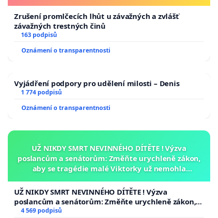
Zrušení promlčecích lhůt u závažných a zvlášť
závažných trestných činů
163 podpisů
Oznámení o transparentnosti
Vyjádření podpory pro udělení milosti – Denis
1 774 podpisů
Oznámení o transparentnosti
UŽ NIKDY SMRT NEVINNÉHO DÍTĚTE ! Výzva
poslancům a senátorům: Změňte urychleně zákon,
aby se tragédie malé Viktorky už nemohla
opakovat!
UŽ NIKDY SMRT NEVINNÉHO DÍTĚTE ! Výzva
poslancům a senátorům: Změňte urychleně zákon,
aby se tragédie malé Viktorky už nemohla opakovat!
4 569 podpisů