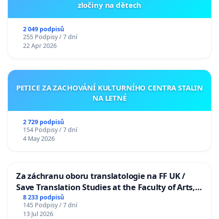
zločiny na dětech
2 049 podpisů
255 Podpisy / 7 dní
22 Apr 2026
PETICE ZA ZACHOVÁNÍ KULTURNÍHO CENTRA STALIN
NA LETNÉ
2 729 podpisů
154 Podpisy / 7 dní
4 May 2026
Za záchranu oboru translatologie na FF UK /
Save Translation Studies at the Faculty of Arts,
Charles University
8 233 podpisů
145 Podpisy / 7 dní
13 Jul 2026