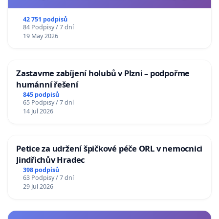
usnesení k podání ústavní žaloby na prezidenta
republiky
42 751 podpisů
84 Podpisy / 7 dní
19 May 2026
Zastavme zabíjení holubů v Plzni – podpořme
humánní řešení
845 podpisů
65 Podpisy / 7 dní
14 Jul 2026
Petice za udržení špičkové péče ORL v nemocnici
Jindřichův Hradec
398 podpisů
63 Podpisy / 7 dní
29 Jul 2026