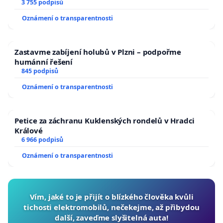
a umírání zvířete natočili.
3 755 podpisů
Oznámení o transparentnosti
Zastavme zabíjení holubů v Plzni – podpořme
humánní řešení
845 podpisů
Oznámení o transparentnosti
Petice za záchranu Kuklenských rondelů v Hradci
Králové
6 966 podpisů
Oznámení o transparentnosti
Vím, jaké to je přijít o blízkého člověka kvůli
tichosti elektromobilů, nečekejme, až přibydou
další, zaveďme slyšitelná auta!