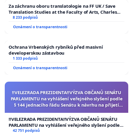
Za záchranu oboru translatologie na FF UK / Save
Translation Studies at the Faculty of Arts, Charles
University
8 233 podpisů
Oznámení o transparentnosti
Ochrana Vrbenských rybníků před masivní
developerskou zástavbou
1 333 podpisů
Oznámení o transparentnosti
‼️VELEZRADA PREZIDENTA‼️VÝZVA OBČANŮ SENÁTU
PARLAMENTU na vyhlášení veřejného slyšení podle
§ 144 jednacího řádu Senátu k návrhu na přijetí
usnesení k podání ústavní žaloby na prezidenta
republiky
‼️VELEZRADA PREZIDENTA‼️VÝZVA OBČANŮ SENÁTU
PARLAMENTU na vyhlášení veřejného slyšení podle §
144 jednacího řádu Senátu k návrhu na přijetí
42 751 podpisů