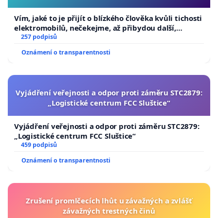
Vím, jaké to je přijít o blízkého člověka kvůli tichosti
elektromobilů, nečekejme, až přibydou další,
zaveďme slyšitelná auta!
257 podpisů
Oznámení o transparentnosti
Vyjádření veřejnosti a odpor proti záměru STC2879:
„Logistické centrum FCC Sluštice“
Vyjádření veřejnosti a odpor proti záměru STC2879:
„Logistické centrum FCC Sluštice“
459 podpisů
Oznámení o transparentnosti
Zrušení promlčecích lhůt u závažných a zvlášť
závažných trestných činů