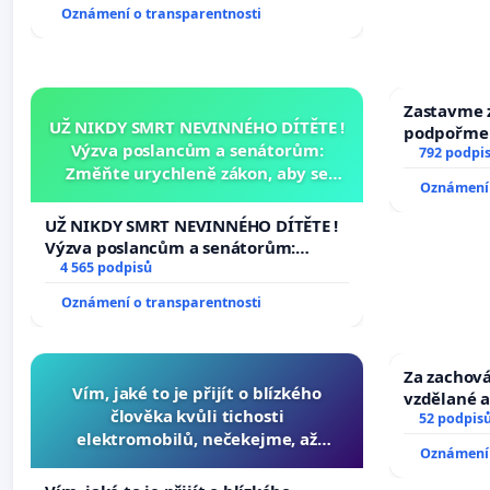
Oznámení o transparentnosti
Zastavme z
UŽ NIKDY SMRT NEVINNÉHO DÍTĚTE !
podpořme 
Výzva poslancům a senátorům:
792 podpi
Změňte urychleně zákon, aby se
Oznámení 
tragédie malé Viktorky už nemohla
opakovat!
UŽ NIKDY SMRT NEVINNÉHO DÍTĚTE !
Výzva poslancům a senátorům:
Změňte urychleně zákon, aby se
4 565 podpisů
tragédie malé Viktorky už nemohla
Oznámení o transparentnosti
opakovat!
Za zachová
Vím, jaké to je přijít o blízkého
vzdělané a
člověka kvůli tichosti
52 podpis
elektromobilů, nečekejme, až
Oznámení 
přibydou další, zaveďme slyšitelná
auta!