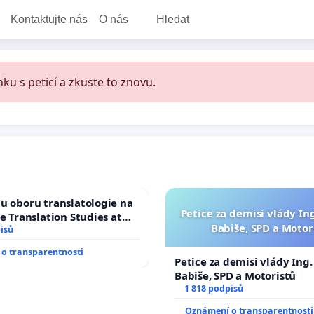
Kontaktujte nás
O nás
Hledat
ku s peticí a zkuste to znovu.
u oboru translatologie na
Petice za demisi vlády In
ve Translation Studies at
Babiše, SPD a Motor
 of Arts, Charles
isů
o transparentnosti
Petice za demisi vlády Ing
Babiše, SPD a Motoristů
1 818 podpisů
Oznámení o transparentnosti