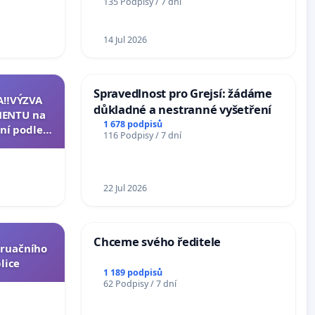
135 Podpisy / 7 dní
14 Jul 2026
Spravedlnost pro Grejsí: žádáme
A‼️VÝZVA
důkladné a nestranné vyšetření
ENTU na
1 678 podpisů
ní podle §
116 Podpisy / 7 dní
u k návrhu
ní ústavní
epubliky
22 Jul 2026
Chceme svého ředitele
truačního
lice
1 189 podpisů
62 Podpisy / 7 dní