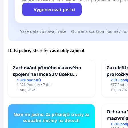
Vygenerovat petici
Vaše data zůstávají vaše
Ochrana soukromí od návrhu
Další petice, které by vás mohly zajímat
Zachování přímého vlakového
Za udržit
spojení na lince S2 v úseku
pro kočky
Ostrava – Bohumín – Karviná –
1 328 podpisů
7 513 pod
1 328 Podpisy / 7 dní
677 Podpis
Mosty u Jablunkova
1 Aug 2026
10 Jun 202
Ochrana 
Není mi jedno: Za přísnější tresty za
masivní 
sexuální zločiny na dětech
1 316 pod