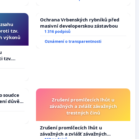
Ochrana Vrbenských rybníků před
ozsahu
masivní developerskou zástavbou
oti tzv.
1 316 podpisů
ch výkonů
Oznámení o transparentnosti
u
i tzv.
 výkonů
ho soudce
Zrušení promlčecích lhůt u
žení důvěry
závažných a zvlášť závažných
trestných činů
Zrušení promlčecích lhůt u
závažných a zvlášť závažných