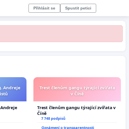
Přihlásit se
Spustit petici
g. Andreje
Trest členům gangu týrající zvířata
istů
v Číně
. Andreje
Trest členům gangu týrající zvířata v
Číně
7 748 podpisů
Oznámení o transparentnosti