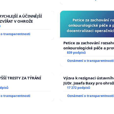
RYCHLEJŠÍ A ÚČINNĚJŠÍ
Petice za zachování r
ZVÍŘAT V OHROŽE
onkourologické péče a pr
ů
docentralizaci operační
o transparentnosti
Petice za zachování rozsah
onkourologické péče a prot
docentralizaci operačních
839 podpisů
Oznámení o transparentnosti
ŠŠÍ TRESTY ZA TÝRÁNÍ
Výzva k rezignaci ústavní
JUDr. Josefa Baxy pro ohro
odpisů
ve spravedlivý proces
17 272 podpisů
o transparentnosti
Oznámení o transparentnosti