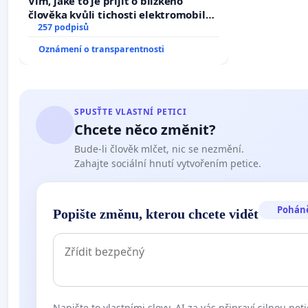
Vím, jaké to je přijít o blízkého
člověka kvůli tichosti elektromobilů,
nečekejme, až přibydou další,
257 podpisů
zaveďme slyšitelná auta!
Oznámení o transparentnosti
SPUSŤTE VLASTNÍ PETICI
Chcete něco změnit?
Bude-li člověk mlčet, nic se nezmění.
Zahajte sociální hnutí vytvořením petice.
Pohán
Popište změnu, kterou chcete vidět
Napište to vlastními slovy. AI za vás připraví silnou peti