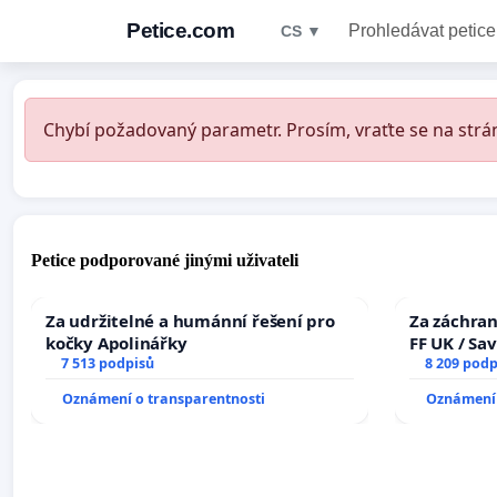
Petice.com
Prohledávat petice
CS ▼
Chybí požadovaný parametr. Prosím, vraťte se na strán
Petice podporované jinými uživateli
Za udržitelné a humánní řešení pro
Za záchran
kočky Apolinářky
FF UK / Sa
7 513 podpisů
the Faculty
8 209 podp
University
Oznámení o transparentnosti
Oznámení 