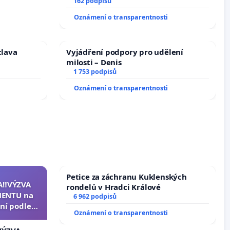
trestných činů
162 podpisů
Oznámení o transparentnosti
clava
Vyjádření podpory pro udělení
milosti – Denis
1 753 podpisů
Oznámení o transparentnosti
Petice za záchranu Kuklenských
A‼️VÝZVA
rondelů v Hradci Králové
ENTU na
6 962 podpisů
ní podle §
Oznámení o transparentnosti
u k návrhu
ní ústavní