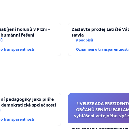
abíjení holubů v Plzni –
Zastavte prodej Letiště Vá
humánní řešení
Havla
sů
9 podpisů
o transparentnosti
Oznámení o transparentnosti
ní pedagogiky jako pilíře
‼️VELEZRADA PREZIDENT
 demokratické společnosti
OBČANŮ SENÁTU PARLAM
ů
vyhlášení veřejného slyše
o transparentnosti
144 jednacího řádu Senát
na přijetí usnesení k podá