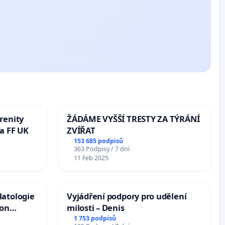
renity
ŽÁDÁME VYŠŠÍ TRESTY ZA TÝRÁNÍ
a FF UK
ZVÍŘAT
153 685 podpisů
363 Podpisy / 7 dní
11 Feb 2025
latologie
Vyjádření podpory pro udělení
ion
milosti – Denis
Arts,
1 753 podpisů