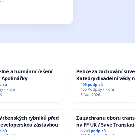
elné a humánní řešení
Petice za zachování suve
 Apolinářky
Katedry divadelní vědy n
pisů
405 podpisů
y / 7 dní
405 Podpisy / 7 dní
6
6 Aug 2026
Vrbenských rybníků před
Za záchranu oboru trans
developerskou zástavbou
na FF UK / Save Translat
Studies at the Faculty of 
pisů
8 209 podpisů