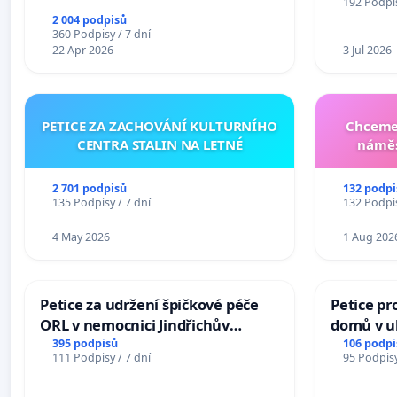
192 Podpis
2 004 podpisů
360 Podpisy / 7 dní
22 Apr 2026
3 Jul 2026
PETICE ZA ZACHOVÁNÍ KULTURNÍHO
Chceme 
CENTRA STALIN NA LETNÉ
náměs
2 701 podpisů
132 podpi
135 Podpisy / 7 dní
132 Podpis
4 May 2026
1 Aug 202
Petice za udržení špičkové péče
Petice pr
ORL v nemocnici Jindřichův
domů v ul
Hradec
Pardubic
395 podpisů
106 podpi
111 Podpisy / 7 dní
95 Podpisy