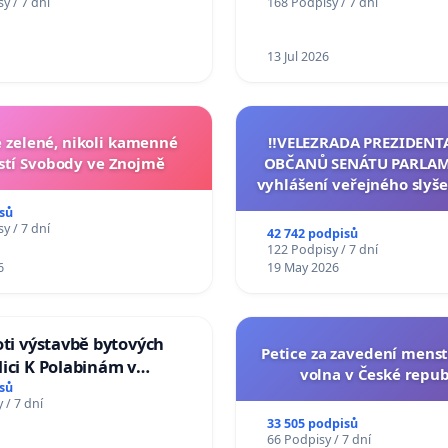
y / 7 dní
168 Podpisy / 7 dní
Charles University
13 Jul 2026
zelené, nikoli kamenné
‼️VELEZRADA PREZIDENT
tí Svobody ve Znojmě
OBČANŮ SENÁTU PARLAM
vyhlášení veřejného slyše
144 jednacího řádu Senát
sů
na přijetí usnesení k podá
y / 7 dní
42 742 podpisů
žaloby na prezidenta r
122 Podpisy / 7 dní
6
19 May 2026
oti výstavbě bytových
Petice za zavedení mens
ici K Polabinám v
volna v České repub
ích
sů
 / 7 dní
33 505 podpisů
66 Podpisy / 7 dní