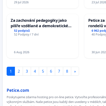
29 Jul 2026
23 Jul 202
Za zachování pedagogiky jako
Petice z
pilíře vzdělané a demokratické
rondelů v
společnosti
52 podpisů
6 962 pod
52 Podpisy / 7 dní
40 Podpisy
6 Aug 2026
30 Jun 202
1
2
3
4
5
6
7
8
»
Petice.com
Poskytujeme zdarma hosting pro on-line petice. Vytvořte profesionální 
výkonným službám. Naše petice jsou každý den uvedeny v médiích, takž