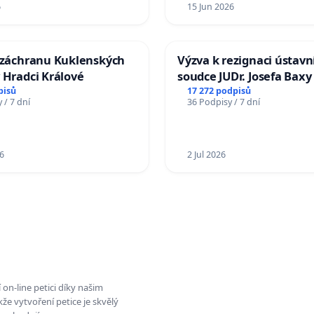
6
15 Jun 2026
a záchranu Kuklenských
Výzva k rezignaci ústavn
 Hradci Králové
soudce JUDr. Josefa Baxy
ohrožení důvěry ve spra
pisů
17 272 podpisů
 / 7 dní
36 Podpisy / 7 dní
proces
6
2 Jul 2026
on-line petici díky našim
e vytvoření petice je skvělý