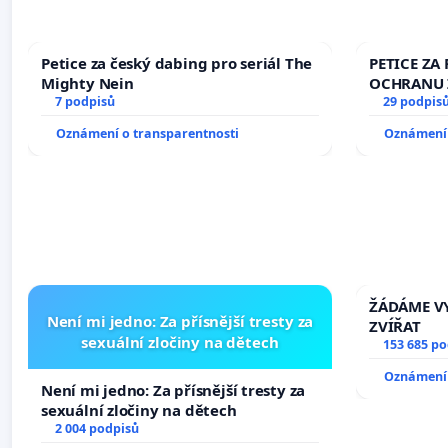
Petice za český dabing pro seriál The
PETICE ZA 
Mighty Nein
OCHRANU 
7 podpisů
29 podpis
Oznámení o transparentnosti
Oznámení 
ŽÁDÁME VY
Není mi jedno: Za přísnější tresty za
ZVÍŘAT
sexuální zločiny na dětech
153 685 p
Oznámení 
Není mi jedno: Za přísnější tresty za
sexuální zločiny na dětech
2 004 podpisů