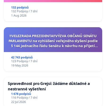
132 podpisů
132 Podpisy / 7 dní
1 Aug 2026
‼️VELEZRADA PREZIDENTA‼️VÝZVA OBČANŮ SENÁTU
PARLAMENTU na vyhlášení veřejného slyšení podle
§ 144 jednacího řádu Senátu k návrhu na přijetí
usnesení k podání ústavní žaloby na prezidenta
republiky
42 743 podpisů
123 Podpisy / 7 dní
19 May 2026
Spravedlnost pro Grejsí: žádáme důkladné a
nestranné vyšetření
1 678 podpisů
116 Podpisy / 7 dní
22 Jul 2026