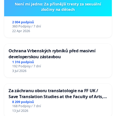
Není mi jedno: Za přísnější tresty za sexuální
zločiny na dětech
2 004 podpisů
360 Podpisy / 7 dní
22 Apr 2026
Ochrana Vrbenských rybníků před masivní
developerskou zástavbou
1 316 podpisů
192 Podpisy / 7 dní
3 Jul 2026
Za záchranu oboru translatologie na FF UK /
Save Translation Studies at the Faculty of Arts,
Charles University
8 209 podpisů
168 Podpisy / 7 dní
13 Jul 2026