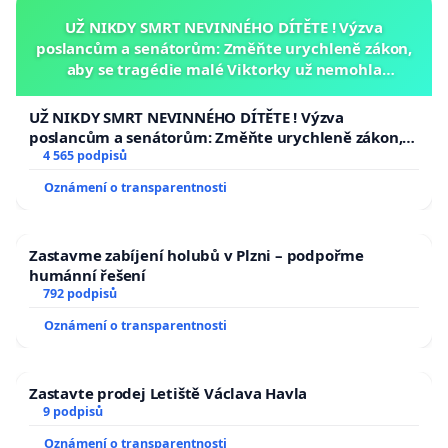
UŽ NIKDY SMRT NEVINNÉHO DÍTĚTE ! Výzva
poslancům a senátorům: Změňte urychleně zákon,
aby se tragédie malé Viktorky už nemohla
opakovat!
UŽ NIKDY SMRT NEVINNÉHO DÍTĚTE ! Výzva
poslancům a senátorům: Změňte urychleně zákon,
aby se tragédie malé Viktorky už nemohla opakovat!
4 565 podpisů
Oznámení o transparentnosti
Zastavme zabíjení holubů v Plzni – podpořme
humánní řešení
792 podpisů
Oznámení o transparentnosti
Zastavte prodej Letiště Václava Havla
9 podpisů
Oznámení o transparentnosti