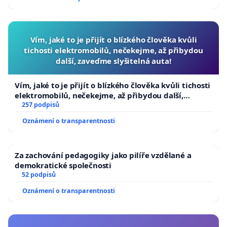
Vím, jaké to je přijít o blízkého člověka kvůli
tichosti elektromobilů, nečekejme, až přibydou
další, zaveďme slyšitelná auta!
Vím, jaké to je přijít o blízkého člověka kvůli tichosti
elektromobilů, nečekejme, až přibydou další,
zaveďme slyšitelná auta!
257 podpisů
Oznámení o transparentnosti
Za zachování pedagogiky jako pilíře vzdělané a
demokratické společnosti
52 podpisů
Oznámení o transparentnosti