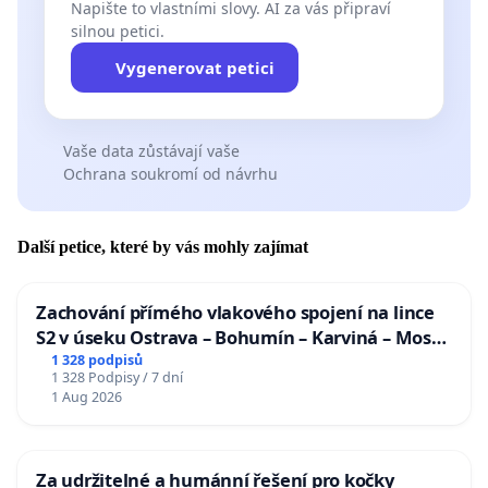
Napište to vlastními slovy. AI za vás připraví
silnou petici.
Vygenerovat petici
Vaše data zůstávají vaše
Ochrana soukromí od návrhu
Další petice, které by vás mohly zajímat
Zachování přímého vlakového spojení na lince
S2 v úseku Ostrava – Bohumín – Karviná – Mosty
u Jablunkova
1 328 podpisů
1 328 Podpisy / 7 dní
1 Aug 2026
Za udržitelné a humánní řešení pro kočky