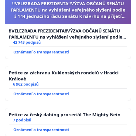
‼️VELEZRADA PREZIDENTA‼️VÝZVA OBČANŮ SENÁTU
PARLAMENTU na vyhlášení veřejného slyšení podle
§ 144 jednacího řádu Senátu k návrhu na přijetí
usnesení k podání ústavní žaloby na prezidenta
republiky
‼️VELEZRADA PREZIDENTA‼️VÝZVA OBČANŮ SENÁTU
PARLAMENTU na vyhlášení veřejného slyšení podle §
144 jednacího řádu Senátu k návrhu na přijetí
42 743 podpisů
usnesení k podání ústavní žaloby na prezidenta
Oznámení o transparentnosti
republiky
Petice za záchranu Kuklenských rondelů v Hradci
Králové
6 962 podpisů
Oznámení o transparentnosti
Petice za český dabing pro seriál The Mighty Nein
7 podpisů
Oznámení o transparentnosti