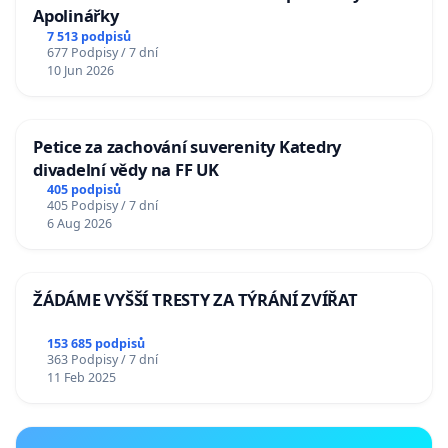
Apolinářky
7 513 podpisů
677 Podpisy / 7 dní
10 Jun 2026
Petice za zachování suverenity Katedry
divadelní vědy na FF UK
405 podpisů
405 Podpisy / 7 dní
6 Aug 2026
ŽÁDÁME VYŠŠÍ TRESTY ZA TÝRÁNÍ ZVÍŘAT
153 685 podpisů
363 Podpisy / 7 dní
11 Feb 2025