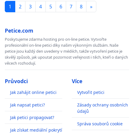
1
2
3
4
5
6
7
8
»
Petice.com
Poskytujeme zdarma hosting pro on-line petice. Vytvořte
profesionální on-line petici díky našim výkonným službám. Naše
petice jsou každý den uvedeny v médiích, takže vytvoření petice je
skvělý způsob, jak upoutat pozornost veřejnosti i těch, kteří o daných
věcech rozhodují.
Průvodci
Více
Jak zahájit online petici
Vytvořit petici
Jak napsat petici?
Zásady ochrany osobních
údajů
Jak petici propagovat?
Správa souborů cookie
Jak získat mediální pokrytí