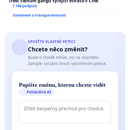
Trest členům gangu týrající zvířata v Číně
7 748 podpisů
Oznámení o transparentnosti
SPUSŤTE VLASTNÍ PETICI
Chcete něco změnit?
Bude-li člověk mlčet, nic se nezmění.
Zahajte sociální hnutí vytvořením petice.
Popište změnu, kterou chcete vidět
Poháněno AI