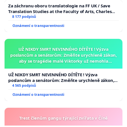
Za záchranu oboru translatologie na FF UK / Save
Translation Studies at the Faculty of Arts, Charles
University
8 177 podpisů
Oznámení o transparentnosti
UŽ NIKDY SMRT NEVINNÉHO DÍTĚTE ! Výzva
poslancům a senátorům: Změňte urychleně zákon,
aby se tragédie malé Viktorky už nemohla
opakovat!
UŽ NIKDY SMRT NEVINNÉHO DÍTĚTE ! Výzva
poslancům a senátorům: Změňte urychleně zákon,
aby se tragédie malé Viktorky už nemohla opakovat!
4 565 podpisů
Oznámení o transparentnosti
Trest členům gangu týrající zvířata v Číně