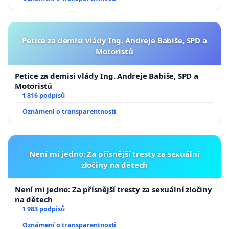
Petice za demisi vlády Ing. Andreje Babiše, SPD a
Motoristů
Petice za demisi vlády Ing. Andreje Babiše, SPD a
Motoristů
1 816 podpisů
Oznámení o transparentnosti
Není mi jedno: Za přísnější tresty za sexuální
zločiny na dětech
Není mi jedno: Za přísnější tresty za sexuální zločiny
na dětech
1 983 podpisů
Oznámení o transparentnosti