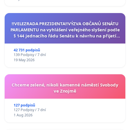
‼️VELEZRADA PREZIDENTA‼️VÝZVA OBČANŮ SENÁTU
PARLAMENTU na vyhlášení veřejného slyšení podle
§ 144 jednacího řádu Senátu k návrhu na přijetí
usnesení k podání ústavní žaloby na prezidenta
republiky
42 731 podpisů
139 Podpisy / 7 dní
19 May 2026
Chceme zelené, nikoli kamenné náměstí Svobody
ve Znojmě
127 podpisů
127 Podpisy / 7 dní
1 Aug 2026