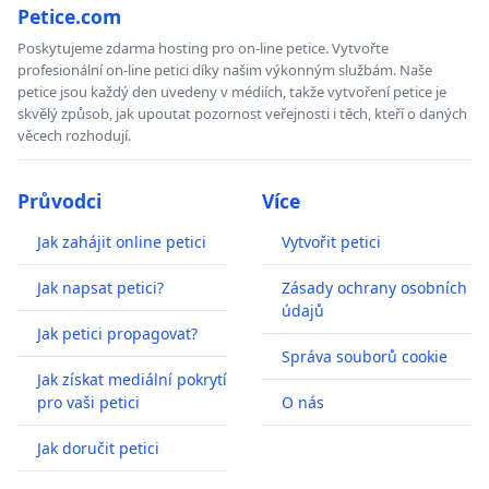
Petice.com
Poskytujeme zdarma hosting pro on-line petice. Vytvořte
profesionální on-line petici díky našim výkonným službám. Naše
petice jsou každý den uvedeny v médiích, takže vytvoření petice je
skvělý způsob, jak upoutat pozornost veřejnosti i těch, kteří o daných
věcech rozhodují.
Průvodci
Více
Jak zahájit online petici
Vytvořit petici
Jak napsat petici?
Zásady ochrany osobních
údajů
Jak petici propagovat?
Správa souborů cookie
Jak získat mediální pokrytí
pro vaši petici
O nás
Jak doručit petici