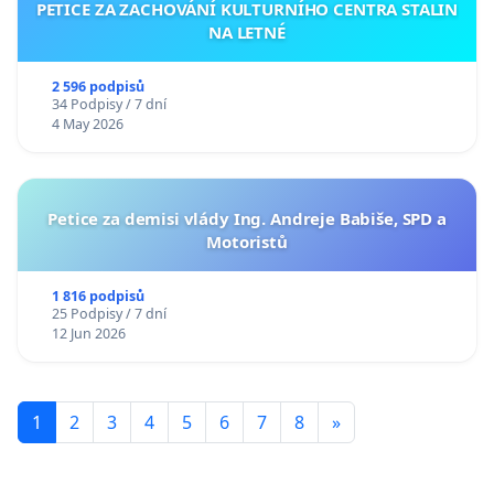
PETICE ZA ZACHOVÁNÍ KULTURNÍHO CENTRA STALIN
NA LETNÉ
2 596 podpisů
34 Podpisy / 7 dní
4 May 2026
Petice za demisi vlády Ing. Andreje Babiše, SPD a
Motoristů
1 816 podpisů
25 Podpisy / 7 dní
12 Jun 2026
1
2
3
4
5
6
7
8
»