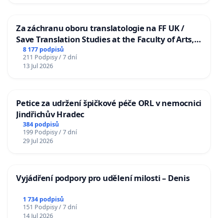
Za záchranu oboru translatologie na FF UK /
Save Translation Studies at the Faculty of Arts,
Charles University
8 177 podpisů
211 Podpisy / 7 dní
13 Jul 2026
Petice za udržení špičkové péče ORL v nemocnici
Jindřichův Hradec
384 podpisů
199 Podpisy / 7 dní
29 Jul 2026
Vyjádření podpory pro udělení milosti – Denis
1 734 podpisů
151 Podpisy / 7 dní
14 Jul 2026