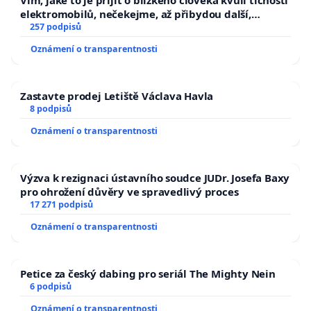
Vím, jaké to je přijít o blízkého člověka kvůli tichosti
elektromobilů, nečekejme, až přibydou další,
zaveďme slyšitelná auta!
257 podpisů
Oznámení o transparentnosti
Zastavte prodej Letiště Václava Havla
8 podpisů
Oznámení o transparentnosti
Výzva k rezignaci ústavního soudce JUDr. Josefa Baxy
pro ohrožení důvěry ve spravedlivý proces
17 271 podpisů
Oznámení o transparentnosti
Petice za český dabing pro seriál The Mighty Nein
6 podpisů
Oznámení o transparentnosti