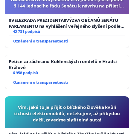
§ 144 jednacího řádu Senátu k návrhu na přijetí
usnesení k podání ústavní žaloby na prezidenta
republiky
‼️VELEZRADA PREZIDENTA‼️VÝZVA OBČANŮ SENÁTU
PARLAMENTU na vyhlášení veřejného slyšení podle §
144 jednacího řádu Senátu k návrhu na přijetí
42 731 podpisů
usnesení k podání ústavní žaloby na prezidenta
Oznámení o transparentnosti
republiky
Petice za záchranu Kuklenských rondelů v Hradci
Králové
6 958 podpisů
Oznámení o transparentnosti
Vím, jaké to je přijít o blízkého člověka kvůli
tichosti elektromobilů, nečekejme, až přibydou
další, zaveďme slyšitelná auta!