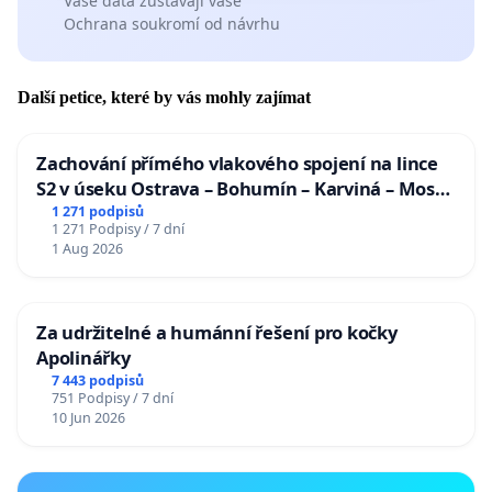
Vaše data zůstávají vaše
Ochrana soukromí od návrhu
Další petice, které by vás mohly zajímat
Zachování přímého vlakového spojení na lince
S2 v úseku Ostrava – Bohumín – Karviná – Mosty
u Jablunkova
1 271 podpisů
1 271 Podpisy / 7 dní
1 Aug 2026
Za udržitelné a humánní řešení pro kočky
Apolinářky
7 443 podpisů
751 Podpisy / 7 dní
10 Jun 2026