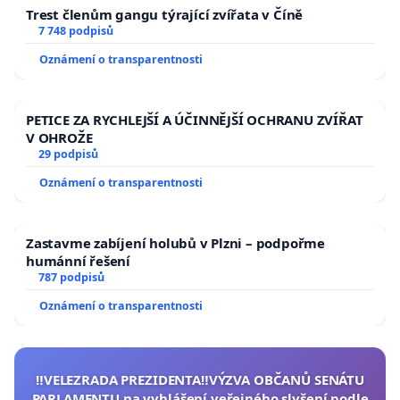
Trest členům gangu týrající zvířata v Číně
7 748 podpisů
Oznámení o transparentnosti
PETICE ZA RYCHLEJŠÍ A ÚČINNĚJŠÍ OCHRANU ZVÍŘAT
V OHROŽE
29 podpisů
Oznámení o transparentnosti
Zastavme zabíjení holubů v Plzni – podpořme
humánní řešení
787 podpisů
Oznámení o transparentnosti
‼️VELEZRADA PREZIDENTA‼️VÝZVA OBČANŮ SENÁTU
PARLAMENTU na vyhlášení veřejného slyšení podle