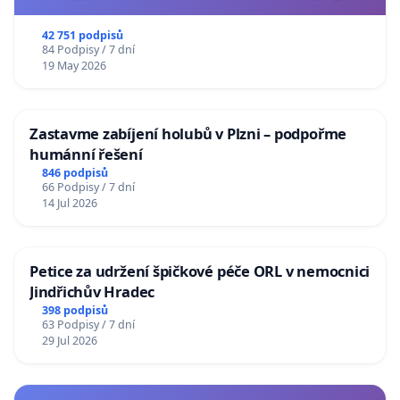
usnesení k podání ústavní žaloby na prezidenta
republiky
42 751 podpisů
84 Podpisy / 7 dní
19 May 2026
Zastavme zabíjení holubů v Plzni – podpořme
humánní řešení
846 podpisů
66 Podpisy / 7 dní
14 Jul 2026
Petice za udržení špičkové péče ORL v nemocnici
Jindřichův Hradec
398 podpisů
63 Podpisy / 7 dní
29 Jul 2026