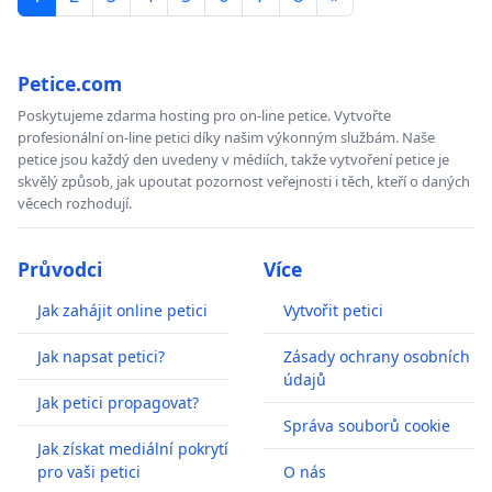
Petice.com
Poskytujeme zdarma hosting pro on-line petice. Vytvořte
profesionální on-line petici díky našim výkonným službám. Naše
petice jsou každý den uvedeny v médiích, takže vytvoření petice je
skvělý způsob, jak upoutat pozornost veřejnosti i těch, kteří o daných
věcech rozhodují.
Průvodci
Více
Jak zahájit online petici
Vytvořit petici
Jak napsat petici?
Zásady ochrany osobních
údajů
Jak petici propagovat?
Správa souborů cookie
Jak získat mediální pokrytí
pro vaši petici
O nás