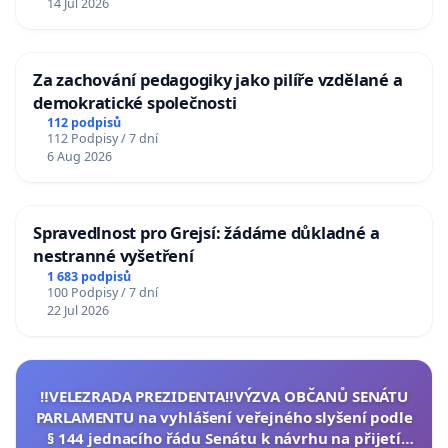
14 Jul 2026
Za zachování pedagogiky jako pilíře vzdělané a
demokratické společnosti
112 podpisů
112 Podpisy / 7 dní
6 Aug 2026
Spravedlnost pro Grejsí: žádáme důkladné a
nestranné vyšetření
1 683 podpisů
100 Podpisy / 7 dní
22 Jul 2026
‼️VELEZRADA PREZIDENTA‼️VÝZVA OBČANŮ SENÁTU
PARLAMENTU na vyhlášení veřejného slyšení podle
§ 144 jednacího řádu Senátu k návrhu na přijetí