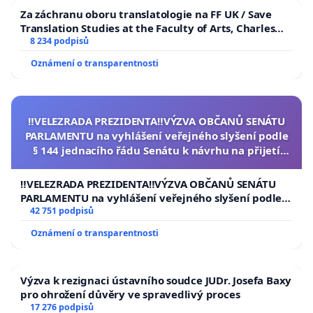
Za záchranu oboru translatologie na FF UK / Save
Translation Studies at the Faculty of Arts, Charles
University
8 234 podpisů
Oznámení o transparentnosti
‼️VELEZRADA PREZIDENTA‼️VÝZVA OBČANŮ SENÁTU
PARLAMENTU na vyhlášení veřejného slyšení podle
§ 144 jednacího řádu Senátu k návrhu na přijetí
usnesení k podání ústavní žaloby na prezidenta
republiky
‼️VELEZRADA PREZIDENTA‼️VÝZVA OBČANŮ SENÁTU
PARLAMENTU na vyhlášení veřejného slyšení podle §
144 jednacího řádu Senátu k návrhu na přijetí
42 751 podpisů
usnesení k podání ústavní žaloby na prezidenta
Oznámení o transparentnosti
republiky
Výzva k rezignaci ústavního soudce JUDr. Josefa Baxy
pro ohrožení důvěry ve spravedlivý proces
17 276 podpisů