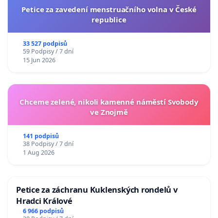
Petice za zavedení menstruačního volna v České
republice
33 527 podpisů
59 Podpisy / 7 dní
15 Jun 2026
Chceme zelené, nikoli kamenné náměstí Svobody
ve Znojmě
141 podpisů
38 Podpisy / 7 dní
1 Aug 2026
Petice za záchranu Kuklenských rondelů v
Hradci Králové
6 966 podpisů