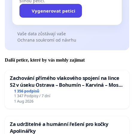
silnou petici.
Vygenerovat petici
Vaše data zůstávají vaše
Ochrana soukromí od návrhu
Další petice, které by vás mohly zajímat
Zachování přímého vlakového spojení na lince
S2 v úseku Ostrava – Bohumín – Karviná – Mosty
u Jablunkova
1 356 podpisů
1 347 Podpisy / 7 dní
1 Aug 2026
Za udržitelné a humánní řešení pro kočky
Apolinářky