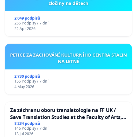
zločiny na dětech
2 049 podpisů
255 Podpisy / 7 dní
22 Apr 2026
PETICE ZA ZACHOVÁNÍ KULTURNÍHO CENTRA STALIN
NA LETNÉ
2 730 podpisů
155 Podpisy / 7 dní
4 May 2026
Za záchranu oboru translatologie na FF UK /
Save Translation Studies at the Faculty of Arts,
Charles University
8 234 podpisů
146 Podpisy / 7 dní
13 Jul 2026