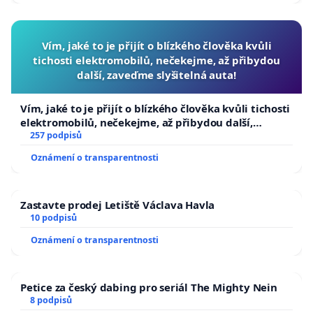
Vím, jaké to je přijít o blízkého člověka kvůli
tichosti elektromobilů, nečekejme, až přibydou
další, zaveďme slyšitelná auta!
Vím, jaké to je přijít o blízkého člověka kvůli tichosti
elektromobilů, nečekejme, až přibydou další,
zaveďme slyšitelná auta!
257 podpisů
Oznámení o transparentnosti
Zastavte prodej Letiště Václava Havla
10 podpisů
Oznámení o transparentnosti
Petice za český dabing pro seriál The Mighty Nein
8 podpisů