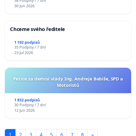
38 Podpisy / 7 dní
30 Jun 2026
Chceme svého ředitele
1 192 podpisů
35 Podpisy / 7 dní
23 Jul 2026
Petice za demisi vlády Ing. Andreje Babiše, SPD a
Motoristů
1 832 podpisů
30 Podpisy / 7 dní
12 Jun 2026
1
2
3
4
5
6
7
8
»