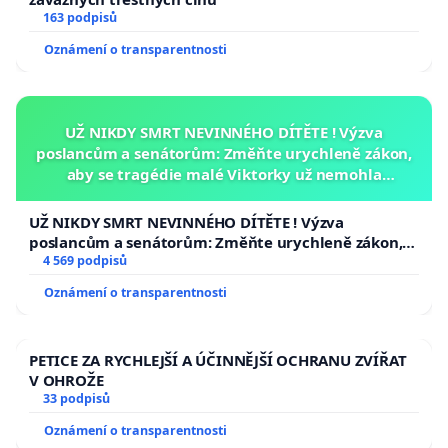
163 podpisů
Oznámení o transparentnosti
UŽ NIKDY SMRT NEVINNÉHO DÍTĚTE ! Výzva
poslancům a senátorům: Změňte urychleně zákon,
aby se tragédie malé Viktorky už nemohla
opakovat!
UŽ NIKDY SMRT NEVINNÉHO DÍTĚTE ! Výzva
poslancům a senátorům: Změňte urychleně zákon,
aby se tragédie malé Viktorky už nemohla opakovat!
4 569 podpisů
Oznámení o transparentnosti
PETICE ZA RYCHLEJŠÍ A ÚČINNĚJŠÍ OCHRANU ZVÍŘAT
V OHROŽE
33 podpisů
Oznámení o transparentnosti