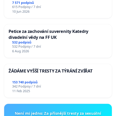
7 571 podpisů
615 Podpisy / 7 dní
10 Jun 2026
Petice za zachování suverenity Katedry
divadelní vědy na FF UK
532 podpisů
532 Podpisy / 7 dní
6 Aug 2026
ŽÁDÁME VYŠŠÍ TRESTY ZA TÝRÁNÍ ZVÍŘAT
153 740 podpisů
342 Podpisy / 7 dní
11 Feb 2025
Není mi jedno: Za přísnější tresty za sexuální