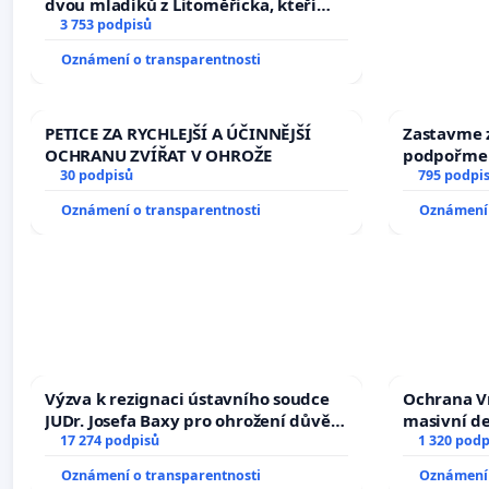
dvou mladíků z Litoměřicka, kteří
dali kočku 😿 do sušičky, zapnuli ji a
3 753 podpisů
umírání zvířete natočili.
Oznámení o transparentnosti
PETICE ZA RYCHLEJŠÍ A ÚČINNĚJŠÍ
Zastavme z
OCHRANU ZVÍŘAT V OHROŽE
podpořme 
30 podpisů
795 podpi
Oznámení o transparentnosti
Oznámení 
Výzva k rezignaci ústavního soudce
Ochrana V
JUDr. Josefa Baxy pro ohrožení důvěry
masivní d
ve spravedlivý proces
17 274 podpisů
1 320 podp
Oznámení o transparentnosti
Oznámení 