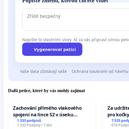
Popište změnu, kterou chcete vidět
Napište to vlastními slovy. AI za vás připraví silnou peti
Vygenerovat petici
Vaše data zůstávají vaše
Ochrana soukromí od návrhu
Další petice, které by vás mohly zajímat
Zachování přímého vlakového
Za udržit
spojení na lince S2 v úseku
pro kočky
Ostrava – Bohumín – Karviná –
1 333 podpisů
7 525 pod
1 333 Podpisy / 7 dní
670 Podpis
Mosty u Jablunkova