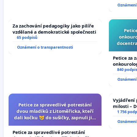
144 jednac
Oznámení 
na přijetí
žaloby na 
Za zachování pedagogiky jako pilíře
Petic
vzdělané a demokratické společnosti
onkouro
65 podpisů
docentra
Oznámení o transparentnosti
Petice za 
onkourolog
docentrali
840 podpi
Oznámení 
Vyjádření 
Petice za spravedlivé potrestání
milosti – 
dvou mladíků z Litoměřicka, kteří
1 756 podp
dali kočku 😿 do sušičky, zapnuli ji a
Oznámení 
umírání zvířete natočili.
Petice za spravedlivé potrestání