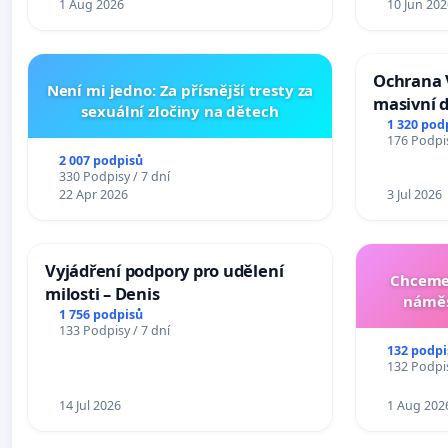
1 Aug 2026
10 Jun 202
Ochrana 
Není mi jedno: Za přísnější tresty za
masivní 
sexuální zločiny na dětech
1 320 pod
176 Podpis
2 007 podpisů
330 Podpisy / 7 dní
22 Apr 2026
3 Jul 2026
Vyjádření podpory pro udělení
Chceme 
milosti – Denis
náměs
1 756 podpisů
133 Podpisy / 7 dní
132 podpi
132 Podpis
14 Jul 2026
1 Aug 202