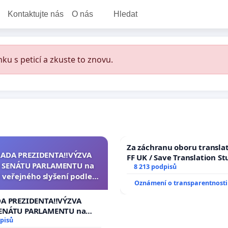
Kontaktujte nás
O nás
Hledat
ku s peticí a zkuste to znovu.
Za záchranu oboru transla
RADA PREZIDENTA‼️VÝZVA
FF UK / Save Translation St
 SENÁTU PARLAMENTU na
the Faculty of Arts, Charle
8 213 podpisů
 veřejného slyšení podle §
University
Oznámení o transparentnosti
cího řádu Senátu k návrhu
í usnesení k podání ústavní
DA PREZIDENTA‼️VÝZVA
na prezidenta republiky
ENÁTU PARLAMENTU na
veřejného slyšení podle §
pisů