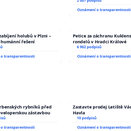
2 007 podpisů
Oznámení o transparentnosti
abíjení holubů v Plzni –
Petice za záchranu Kuklen
humánní řešení
rondelů v Hradci Králové
sů
6 962 podpisů
o transparentnosti
Oznámení o transparentnosti
rbenských rybníků před
Zastavte prodej Letiště Vá
eveloperskou zástavbou
Havla
isů
10 podpisů
o transparentnosti
Oznámení o transparentnosti