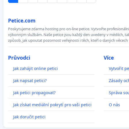
Petice.com
Poskytujeme zdarma hosting pro on-line petice. Vytvořte profesionální 
výkonným službám. Naše petice jsou každý den uvedeny v médiích, takž
způsob, jak upoutat pozornost veřejnosti i těch, kteří o daných věcech 
Průvodci
Více
Jak zahájit online petici
Vytvořit pe
Jak napsat petici?
Zásady oc
Jak petici propagovat?
Správa so
Jak získat mediální pokrytí pro vaši petici
O nás
Jak doručit petici