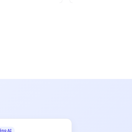
ěno AI