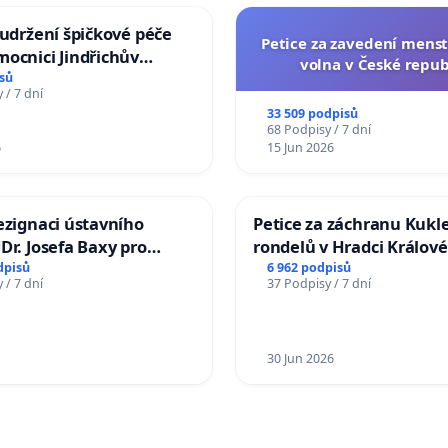
 udržení špičkové péče
Petice za zavedení mens
ocnici Jindřichův
volna v České repub
sů
 / 7 dní
33 509 podpisů
68 Podpisy / 7 dní
6
15 Jun 2026
ezignaci ústavního
Petice za záchranu Kukl
Dr. Josefa Baxy pro
rondelů v Hradci Králové
důvěry ve spravedlivý
dpisů
6 962 podpisů
 / 7 dní
37 Podpisy / 7 dní
30 Jun 2026