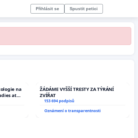
Přihlásit se
Spustit petici
tologie na
ŽÁDÁME VYŠŠÍ TRESTY ZA TÝRÁNÍ
udies at
ZVÍŘAT
s
153 694 podpisů
Oznámení o transparentnosti