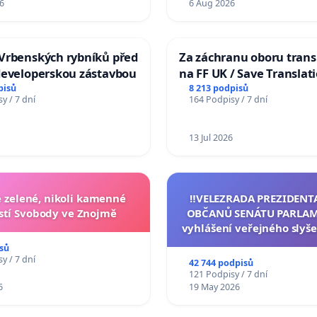
6
6 Aug 2026
Vrbenských rybníků před
Za záchranu oboru trans
developerskou zástavbou
na FF UK / Save Translat
Studies at the Faculty of 
pisů
8 213 podpisů
y / 7 dní
164 Podpisy / 7 dní
Charles University
13 Jul 2026
zelené, nikoli kamenné
‼️VELEZRADA PREZIDENT
tí Svobody ve Znojmě
OBČANŮ SENÁTU PARLAM
vyhlášení veřejného slyše
144 jednacího řádu Senát
sů
na přijetí usnesení k podá
y / 7 dní
42 744 podpisů
žaloby na prezidenta r
121 Podpisy / 7 dní
6
19 May 2026