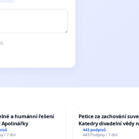
ci.
elné a humánní řešení
Petice za zachování suve
 Apolinářky
Katedry divadelní vědy n
pisů
443 podpisů
y / 7 dní
443 Podpisy / 7 dní