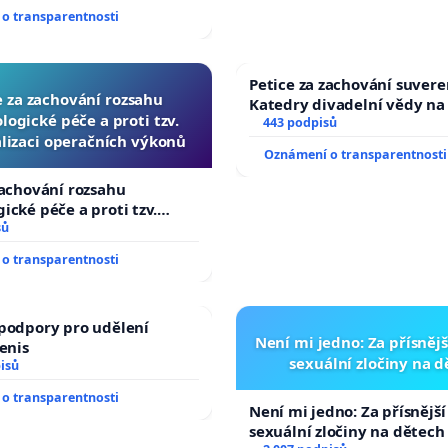
ího řádu Senátu k návrhu
o transparentnosti
 usnesení k podání ústavní
prezidenta republiky
Petice za zachování suvere
e za zachování rozsahu
Katedry divadelní vědy na
logické péče a proti tzv.
443 podpisů
lizaci operačních výkonů
Oznámení o transparentnosti
zachování rozsahu
ické péče a proti tzv.
zaci operačních výkonů
sů
o transparentnosti
podpory pro udělení
Není mi jedno: Za přísnějš
Denis
sexuální zločiny na 
isů
o transparentnosti
Není mi jedno: Za přísnější
sexuální zločiny na dětech