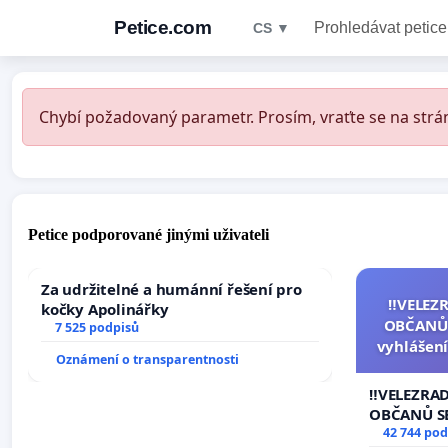
Petice.com
Prohledávat petice
CS ▼
Chybí požadovaný parametr. Prosím, vraťte se na strán
Petice podporované jinými uživateli
Za udržitelné a humánní řešení pro
‼️VELEZ
kočky Apolinářky
OBČANŮ
7 525 podpisů
vyhlášení
Oznámení o transparentnosti
144 jedna
na přijet
‼️VELEZRA
žaloby 
OBČANŮ S
vyhlášení 
42 744 pod