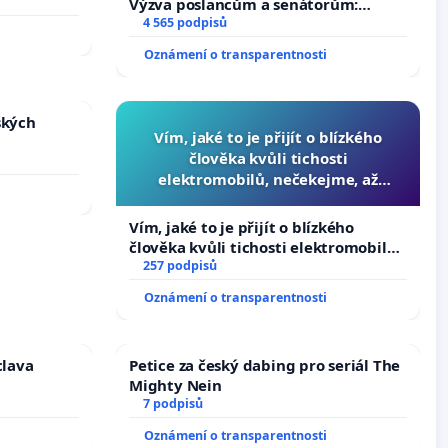
Výzva poslancům a senátorům:
Změňte urychleně zákon, aby se
4 565 podpisů
tragédie malé Viktorky už nemohla
Oznámení o transparentnosti
opakovat!
ských
Vím, jaké to je přijít o blízkého
člověka kvůli tichosti
elektromobilů, nečekejme, až
přibydou další, zaveďme slyšitelná
auta!
Vím, jaké to je přijít o blízkého
člověka kvůli tichosti elektromobilů,
nečekejme, až přibydou další,
257 podpisů
zaveďme slyšitelná auta!
Oznámení o transparentnosti
clava
Petice za český dabing pro seriál The
Mighty Nein
7 podpisů
Oznámení o transparentnosti