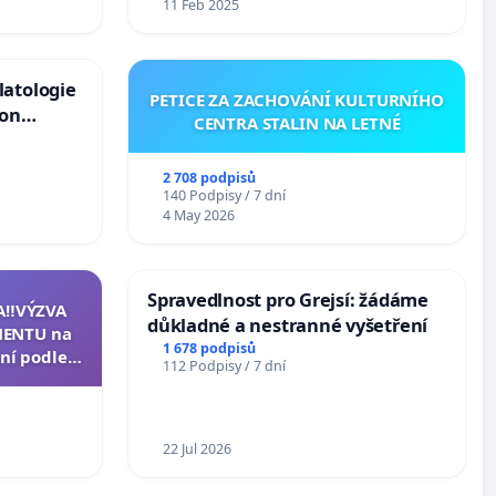
11 Feb 2025
latologie
PETICE ZA ZACHOVÁNÍ KULTURNÍHO
ion
CENTRA STALIN NA LETNÉ
Arts,
2 708 podpisů
140 Podpisy / 7 dní
4 May 2026
Spravedlnost pro Grejsí: žádáme
A‼️VÝZVA
důkladné a nestranné vyšetření
ENTU na
1 678 podpisů
ní podle §
112 Podpisy / 7 dní
u k návrhu
ní ústavní
epubliky
22 Jul 2026