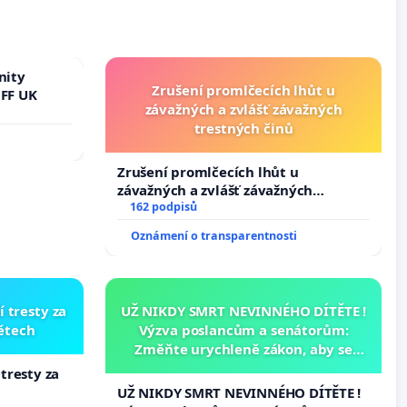
nity
Zrušení promlčecích lhůt u
 FF UK
závažných a zvlášť závažných
trestných činů
Zrušení promlčecích lhůt u
závažných a zvlášť závažných
trestných činů
162 podpisů
Oznámení o transparentnosti
í tresty za
UŽ NIKDY SMRT NEVINNÉHO DÍTĚTE !
dětech
Výzva poslancům a senátorům:
Změňte urychleně zákon, aby se
tragédie malé Viktorky už nemohla
 tresty za
opakovat!
UŽ NIKDY SMRT NEVINNÉHO DÍTĚTE !