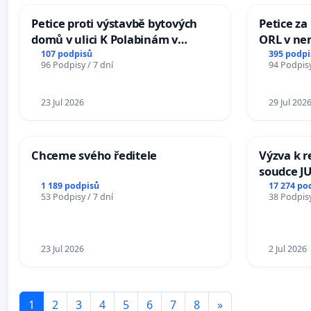
Petice proti výstavbě bytových
Petice za
domů v ulici K Polabinám v
ORL v nem
Pardubicích
Hradec
107 podpisů
395 podpi
96 Podpisy / 7 dní
94 Podpisy
23 Jul 2026
29 Jul 202
Chceme svého ředitele
Výzva k r
soudce JU
ohrožení 
1 189 podpisů
17 274 po
53 Podpisy / 7 dní
38 Podpisy
proces
23 Jul 2026
2 Jul 2026
1
2
3
4
5
6
7
8
»