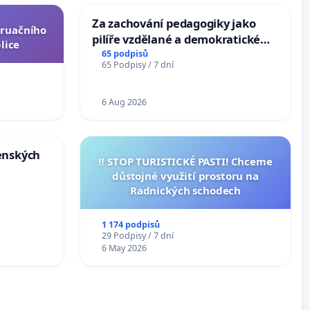
Za zachování pedagogiky jako
truačního
pilíře vzdělané a demokratické
lice
společnosti
65 podpisů
65 Podpisy / 7 dní
6 Aug 2026
enských
‼️ STOP TURISTICKÉ PASTI! Chceme
důstojné využití prostoru na
Radnických schodech
1 174 podpisů
29 Podpisy / 7 dní
6 May 2026