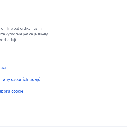
on-line petici díky našim
e vytvoření petice je skvělý
rozhodují.
tici
hrany osobních údajů
uborů cookie