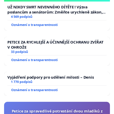
opakovat!
UŽ NIKDY SMRT NEVINNÉHO DÍTĚTE ! Výzva
poslancům a senátorům: Změňte urychleně zákon,
aby se tragédie malé Viktorky už nemohla opakovat!
4 569 podpisů
Oznámení o transparentnosti
PETICE ZA RYCHLEJŠÍ A ÚČINNĚJŠÍ OCHRANU ZVÍŘAT
V OHROŽE
33 podpisů
Oznámení o transparentnosti
Vyjádření podpory pro udělení milosti – Denis
1 770 podpisů
Oznámení o transparentnosti
Petice za spravedlivé potrestání dvou mladíků z