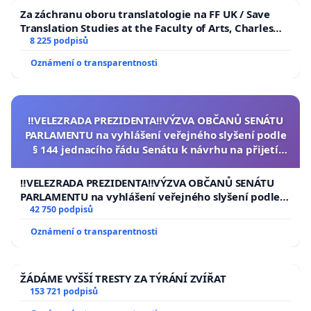
Za záchranu oboru translatologie na FF UK / Save
Translation Studies at the Faculty of Arts, Charles
University
8 225 podpisů
Oznámení o transparentnosti
‼️VELEZRADA PREZIDENTA‼️VÝZVA OBČANŮ SENÁTU
PARLAMENTU na vyhlášení veřejného slyšení podle
§ 144 jednacího řádu Senátu k návrhu na přijetí
usnesení k podání ústavní žaloby na prezidenta
republiky
‼️VELEZRADA PREZIDENTA‼️VÝZVA OBČANŮ SENÁTU
PARLAMENTU na vyhlášení veřejného slyšení podle §
144 jednacího řádu Senátu k návrhu na přijetí
42 750 podpisů
usnesení k podání ústavní žaloby na prezidenta
Oznámení o transparentnosti
republiky
ŽÁDÁME VYŠŠÍ TRESTY ZA TÝRÁNÍ ZVÍŘAT
153 721 podpisů