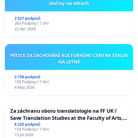
zločiny na dětech
2 027 podpisů
283 Podpisy / 7 dní
22 Apr 2026
PETICE ZA ZACHOVÁNÍ KULTURNÍHO CENTRA STALIN
NA LETNÉ
2 728 podpisů
158 Podpisy / 7 dní
4 May 2026
Za záchranu oboru translatologie na FF UK /
Save Translation Studies at the Faculty of Arts,
Charles University
8 225 podpisů
154 Podpisy / 7 dní
13 Jul 2026