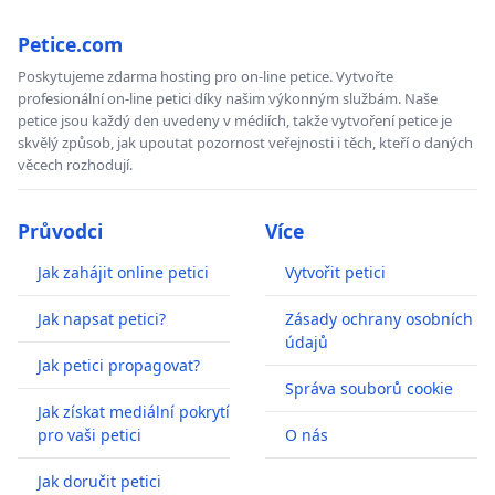
Petice.com
Poskytujeme zdarma hosting pro on-line petice. Vytvořte
profesionální on-line petici díky našim výkonným službám. Naše
petice jsou každý den uvedeny v médiích, takže vytvoření petice je
skvělý způsob, jak upoutat pozornost veřejnosti i těch, kteří o daných
věcech rozhodují.
Průvodci
Více
Jak zahájit online petici
Vytvořit petici
Jak napsat petici?
Zásady ochrany osobních
údajů
Jak petici propagovat?
Správa souborů cookie
Jak získat mediální pokrytí
pro vaši petici
O nás
Jak doručit petici