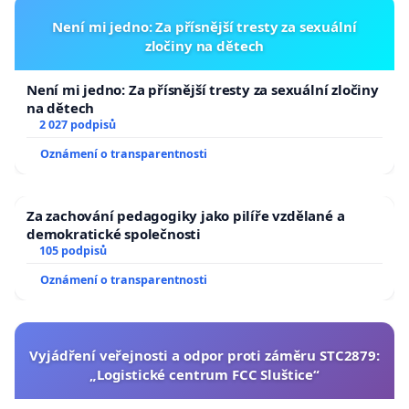
Není mi jedno: Za přísnější tresty za sexuální
zločiny na dětech
Není mi jedno: Za přísnější tresty za sexuální zločiny
na dětech
2 027 podpisů
Oznámení o transparentnosti
Za zachování pedagogiky jako pilíře vzdělané a
demokratické společnosti
105 podpisů
Oznámení o transparentnosti
Vyjádření veřejnosti a odpor proti záměru STC2879:
„Logistické centrum FCC Sluštice“