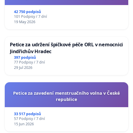
usnesení k podání ústavní žaloby na prezidenta
republiky
42 750 podpisů
101 Podpisy / 7 dní
19 May 2026
Petice za udržení špičkové péče ORL v nemocnici
Jindřichův Hradec
397 podpisů
77 Podpisy / 7 dní
29 Jul 2026
Petice za zavedení menstruačního volna v České
republice
33 517 podpisů
57 Podpisy / 7 dní
15 Jun 2026