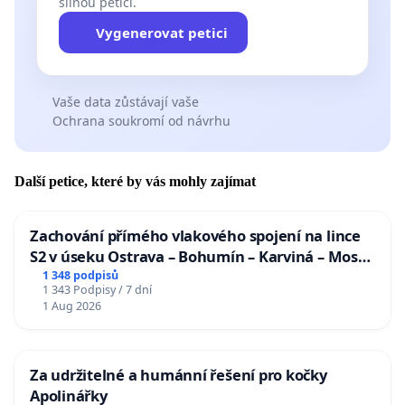
silnou petici.
Vygenerovat petici
Vaše data zůstávají vaše
Ochrana soukromí od návrhu
Další petice, které by vás mohly zajímat
Zachování přímého vlakového spojení na lince
S2 v úseku Ostrava – Bohumín – Karviná – Mosty
u Jablunkova
1 348 podpisů
1 343 Podpisy / 7 dní
1 Aug 2026
Za udržitelné a humánní řešení pro kočky
Apolinářky