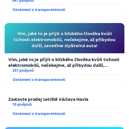
841 podpisů
Oznámení o transparentnosti
Vím, jaké to je přijít o blízkého člověka kvůli
tichosti elektromobilů, nečekejme, až přibydou
další, zaveďme slyšitelná auta!
Vím, jaké to je přijít o blízkého člověka kvůli tichosti
elektromobilů, nečekejme, až přibydou další,
zaveďme slyšitelná auta!
257 podpisů
Oznámení o transparentnosti
Zastavte prodej Letiště Václava Havla
10 podpisů
Oznámení o transparentnosti