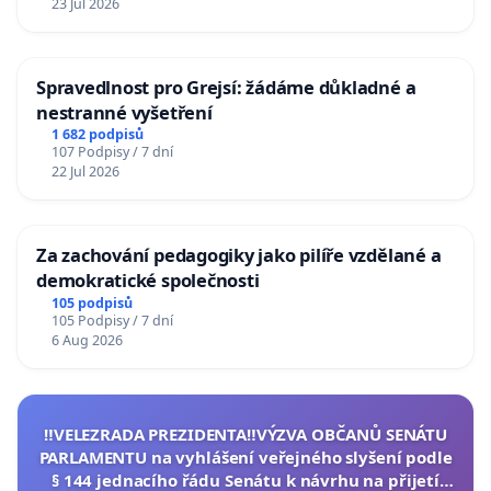
23 Jul 2026
Spravedlnost pro Grejsí: žádáme důkladné a
nestranné vyšetření
1 682 podpisů
107 Podpisy / 7 dní
22 Jul 2026
Za zachování pedagogiky jako pilíře vzdělané a
demokratické společnosti
105 podpisů
105 Podpisy / 7 dní
6 Aug 2026
‼️VELEZRADA PREZIDENTA‼️VÝZVA OBČANŮ SENÁTU
PARLAMENTU na vyhlášení veřejného slyšení podle
§ 144 jednacího řádu Senátu k návrhu na přijetí