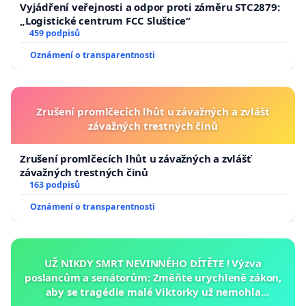
Vyjádření veřejnosti a odpor proti záměru STC2879:
„Logistické centrum FCC Sluštice“
459 podpisů
Oznámení o transparentnosti
Zrušení promlčecích lhůt u závažných a zvlášť
závažných trestných činů
Zrušení promlčecích lhůt u závažných a zvlášť
závažných trestných činů
163 podpisů
Oznámení o transparentnosti
UŽ NIKDY SMRT NEVINNÉHO DÍTĚTE ! Výzva
poslancům a senátorům: Změňte urychleně zákon,
aby se tragédie malé Viktorky už nemohla