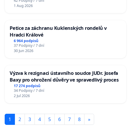
42 Podpisy / 7 dní
1 Aug 2026
Petice za záchranu Kuklenských rondelů v
Hradci Králové
6 964 podpisů
37 Podpisy / 7 dní
30 Jun 2026
Výzva k rezignaci ústavního soudce JUDr. Josefa
Baxy pro ohrožení důvěry ve spravedlivý proces
17 274 podpisů
34 Podpisy / 7 dní
2 Jul 2026
1
2
3
4
5
6
7
8
»