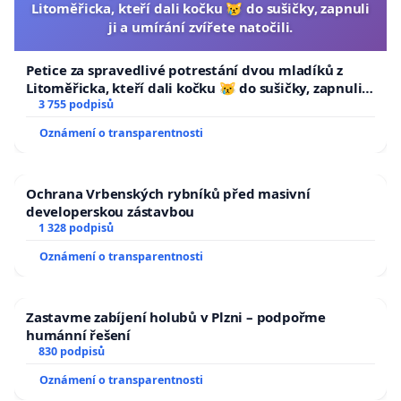
Litoměřicka, kteří dali kočku 😿 do sušičky, zapnuli
ji a umírání zvířete natočili.
Petice za spravedlivé potrestání dvou mladíků z
Litoměřicka, kteří dali kočku 😿 do sušičky, zapnuli ji
a umírání zvířete natočili.
3 755 podpisů
Oznámení o transparentnosti
Ochrana Vrbenských rybníků před masivní
developerskou zástavbou
1 328 podpisů
Oznámení o transparentnosti
Zastavme zabíjení holubů v Plzni – podpořme
humánní řešení
830 podpisů
Oznámení o transparentnosti