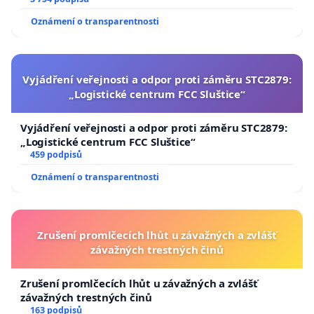
a umírání zvířete natočili.
Oznámení o transparentnosti
Vyjádření veřejnosti a odpor proti záměru STC2879:
„Logistické centrum FCC Sluštice“
Vyjádření veřejnosti a odpor proti záměru STC2879:
„Logistické centrum FCC Sluštice“
459 podpisů
Oznámení o transparentnosti
Zrušení promlčecích lhůt u závažných a zvlášť
závažných trestných činů
Zrušení promlčecích lhůt u závažných a zvlášť
závažných trestných činů
163 podpisů