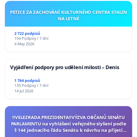
PETICE ZA ZACHOVÁNÍ KULTURNÍHO CENTRA STALIN
NA LETNÉ
2 722 podpisů
154 Podpisy / 7 dní
4 May 2026
Vyjádření podpory pro udělení milosti – Denis
1 764 podpisů
135 Podpisy / 7 dní
14 Jul 2026
‼️VELEZRADA PREZIDENTA‼️VÝZVA OBČANŮ SENÁTU
PARLAMENTU na vyhlášení veřejného slyšení podle
§ 144 jednacího řádu Senátu k návrhu na přijetí
usnesení k podání ústavní žaloby na prezidenta