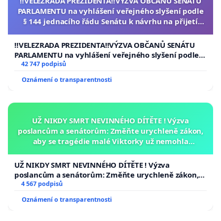
‼️VELEZRADA PREZIDENTA‼️VÝZVA OBČANŮ SENÁTU
PARLAMENTU na vyhlášení veřejného slyšení podle
§ 144 jednacího řádu Senátu k návrhu na přijetí
usnesení k podání ústavní žaloby na prezidenta
republiky
‼️VELEZRADA PREZIDENTA‼️VÝZVA OBČANŮ SENÁTU
PARLAMENTU na vyhlášení veřejného slyšení podle §
144 jednacího řádu Senátu k návrhu na přijetí
42 747 podpisů
usnesení k podání ústavní žaloby na prezidenta
Oznámení o transparentnosti
republiky
UŽ NIKDY SMRT NEVINNÉHO DÍTĚTE ! Výzva
poslancům a senátorům: Změňte urychleně zákon,
aby se tragédie malé Viktorky už nemohla
opakovat!
UŽ NIKDY SMRT NEVINNÉHO DÍTĚTE ! Výzva
poslancům a senátorům: Změňte urychleně zákon,
aby se tragédie malé Viktorky už nemohla opakovat!
4 567 podpisů
Oznámení o transparentnosti