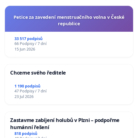
Petice za zavedení menstruačního volna v České
republice
33 517 podpisů
66 Podpisy / 7 dní
15 Jun 2026
Chceme svého ředitele
1 190 podpisů
47 Podpisy / 7 dní
23 Jul 2026
Zastavme zabíjení holubů v Plzni – podpořme
humánní řešení
818 podpisů