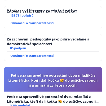
ŽÁDÁME VYŠŠÍ TRESTY ZA TÝRÁNÍ ZVÍŘAT
153 711 podpisů
Oznámení o transparentnosti
Za zachování pedagogiky jako pilíře vzdělané a
demokratické společnosti
85 podpisů
Oznámení o transparentnosti
Petice za spravedlivé potrestání dvou mladíků z
Litoměřicka, kteří dali kočku 😿 do sušičky, zapnuli
ji a umírání zvířete natočili.
Petice za spravedlivé potrestání dvou mladíků z
Litoměřicka, kteří dali kočku 😿 do sušičky, zapnuli ji
3 754 podpisů