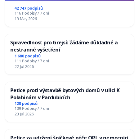
republiky
42 747 podpisů
116 Podpisy / 7 dní
19 May 2026
Spravedlnost pro Grejsí: žádáme důkladné a
nestranné vyšetření
1 680 podpisů
111 Podpisy / 7 dní
22 Jul 2026
Petice proti výstavbě bytových domů v ulici K
Polabinám v Pardubicích
120 podpisů
109 Podpisy / 7 dní
23 Jul 2026
Petice za udržení špičkové péče ORL v nemocnici