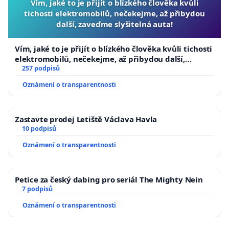
Vím, jaké to je přijít o blízkého člověka kvůli
tichosti elektromobilů, nečekejme, až přibydou
další, zaveďme slyšitelná auta!
Vím, jaké to je přijít o blízkého člověka kvůli tichosti
elektromobilů, nečekejme, až přibydou další,
zaveďme slyšitelná auta!
257 podpisů
Oznámení o transparentnosti
Zastavte prodej Letiště Václava Havla
10 podpisů
Oznámení o transparentnosti
Petice za český dabing pro seriál The Mighty Nein
7 podpisů
Oznámení o transparentnosti