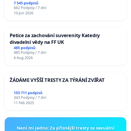
7 545 podpisů
662 Podpisy / 7 dní
10 Jun 2026
Petice za zachování suverenity Katedry
divadelní vědy na FF UK
485 podpisů
485 Podpisy / 7 dní
6 Aug 2026
ŽÁDÁME VYŠŠÍ TRESTY ZA TÝRÁNÍ ZVÍŘAT
153 711 podpisů
343 Podpisy / 7 dní
11 Feb 2025
Není mi jedno: Za přísnější tresty za sexuální