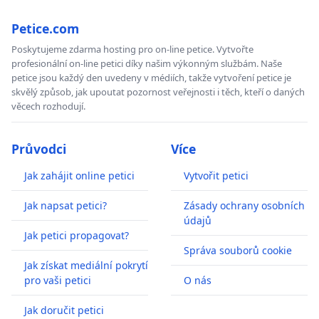
Petice.com
Poskytujeme zdarma hosting pro on-line petice. Vytvořte
profesionální on-line petici díky našim výkonným službám. Naše
petice jsou každý den uvedeny v médiích, takže vytvoření petice je
skvělý způsob, jak upoutat pozornost veřejnosti i těch, kteří o daných
věcech rozhodují.
Průvodci
Více
Jak zahájit online petici
Vytvořit petici
Jak napsat petici?
Zásady ochrany osobních
údajů
Jak petici propagovat?
Správa souborů cookie
Jak získat mediální pokrytí
pro vaši petici
O nás
Jak doručit petici