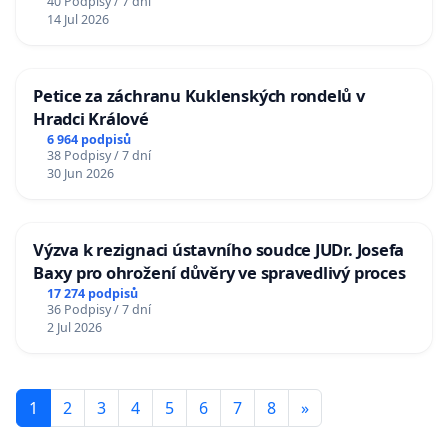
40 Podpisy / 7 dní
14 Jul 2026
Petice za záchranu Kuklenských rondelů v
Hradci Králové
6 964 podpisů
38 Podpisy / 7 dní
30 Jun 2026
Výzva k rezignaci ústavního soudce JUDr. Josefa
Baxy pro ohrožení důvěry ve spravedlivý proces
17 274 podpisů
36 Podpisy / 7 dní
2 Jul 2026
1
2
3
4
5
6
7
8
»