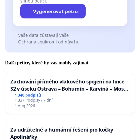
silnou petici.
Vygenerovat petici
Vaše data zůstávají vaše
Ochrana soukromí od návrhu
Další petice, které by vás mohly zajímat
Zachování přímého vlakového spojení na lince
S2 v úseku Ostrava – Bohumín – Karviná – Mosty
u Jablunkova
1 340 podpisů
1 337 Podpisy / 7 dní
1 Aug 2026
Za udržitelné a humánní řešení pro kočky
Apolinářky