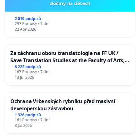
zločiny na dětech
2 019 podpisů
297 Podpisy / 7 dní
22 Apr 2026
Za záchranu oboru translatologie na FF UK /
Save Translation Studies at the Faculty of Arts,
Charles University
8 222 podpisů
167 Podpisy / 7 dní
13 Jul 2026
Ochrana Vrbenských rybníků před masivní
developerskou zástavbou
1 326 podpisů
161 Podpisy / 7 dní
3 Jul 2026