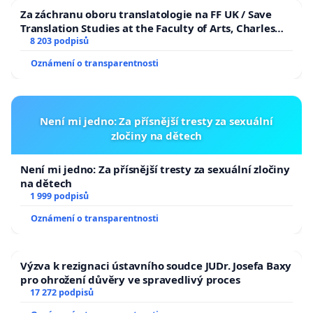
Za záchranu oboru translatologie na FF UK / Save
Translation Studies at the Faculty of Arts, Charles
University
8 203 podpisů
Oznámení o transparentnosti
Není mi jedno: Za přísnější tresty za sexuální
zločiny na dětech
Není mi jedno: Za přísnější tresty za sexuální zločiny
na dětech
1 999 podpisů
Oznámení o transparentnosti
Výzva k rezignaci ústavního soudce JUDr. Josefa Baxy
pro ohrožení důvěry ve spravedlivý proces
17 272 podpisů