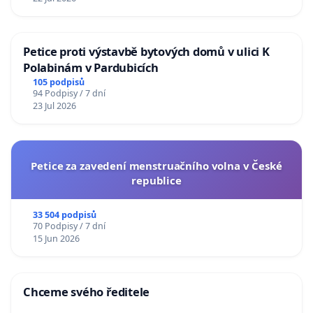
Petice proti výstavbě bytových domů v ulici K
Polabinám v Pardubicích
105 podpisů
94 Podpisy / 7 dní
23 Jul 2026
Petice za zavedení menstruačního volna v České
republice
33 504 podpisů
70 Podpisy / 7 dní
15 Jun 2026
Chceme svého ředitele