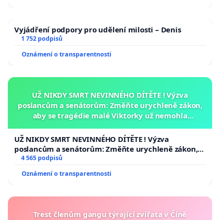
Vyjádření podpory pro udělení milosti – Denis
1 752 podpisů
Oznámení o transparentnosti
UŽ NIKDY SMRT NEVINNÉHO DÍTĚTE ! Výzva
poslancům a senátorům: Změňte urychleně zákon,
aby se tragédie malé Viktorky už nemohla
opakovat!
UŽ NIKDY SMRT NEVINNÉHO DÍTĚTE ! Výzva
poslancům a senátorům: Změňte urychleně zákon,
aby se tragédie malé Viktorky už nemohla opakovat!
4 565 podpisů
Oznámení o transparentnosti
Trest členům gangu týrající zvířata v Číně