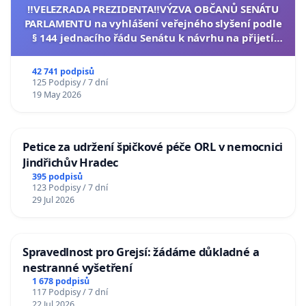
‼️VELEZRADA PREZIDENTA‼️VÝZVA OBČANŮ SENÁTU
PARLAMENTU na vyhlášení veřejného slyšení podle
§ 144 jednacího řádu Senátu k návrhu na přijetí
usnesení k podání ústavní žaloby na prezidenta
republiky
42 741 podpisů
125 Podpisy / 7 dní
19 May 2026
Petice za udržení špičkové péče ORL v nemocnici
Jindřichův Hradec
395 podpisů
123 Podpisy / 7 dní
29 Jul 2026
Spravedlnost pro Grejsí: žádáme důkladné a
nestranné vyšetření
1 678 podpisů
117 Podpisy / 7 dní
22 Jul 2026