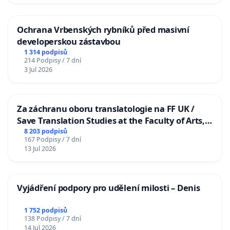
Ochrana Vrbenských rybníků před masivní
developerskou zástavbou
1 314 podpisů
214 Podpisy / 7 dní
3 Jul 2026
Za záchranu oboru translatologie na FF UK /
Save Translation Studies at the Faculty of Arts,
Charles University
8 203 podpisů
167 Podpisy / 7 dní
13 Jul 2026
Vyjádření podpory pro udělení milosti – Denis
1 752 podpisů
138 Podpisy / 7 dní
14 Jul 2026