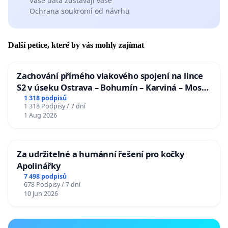
Vaše data zůstávají vaše
Ochrana soukromí od návrhu
Další petice, které by vás mohly zajímat
Zachování přímého vlakového spojení na lince
S2 v úseku Ostrava – Bohumín – Karviná – Mosty
u Jablunkova
1 318 podpisů
1 318 Podpisy / 7 dní
1 Aug 2026
Za udržitelné a humánní řešení pro kočky
Apolinářky
7 498 podpisů
678 Podpisy / 7 dní
10 Jun 2026