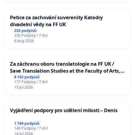
Petice za zachování suverenity Katedry
divadelní vědy na FF UK
235 podpisů
235 Podpisy / 7 dní
6 Aug 2026
Za záchranu oboru translatologie na FF UK /
Save Translation Studies at the Faculty of Arts,
Charles University
8 192 podpisů
177 Podpisy / 7 dní
13 Jul 2026
Vyjádření podpory pro udělení milosti – Denis
1 749 podpisů
140 Podpisy / 7 dní
14 Jul 2026