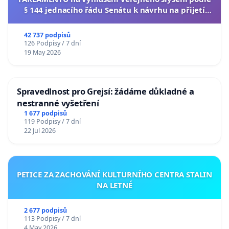
§ 144 jednacího řádu Senátu k návrhu na přijetí
usnesení k podání ústavní žaloby na prezidenta
republiky
42 737 podpisů
126 Podpisy / 7 dní
19 May 2026
Spravedlnost pro Grejsí: žádáme důkladné a
nestranné vyšetření
1 677 podpisů
119 Podpisy / 7 dní
22 Jul 2026
PETICE ZA ZACHOVÁNÍ KULTURNÍHO CENTRA STALIN
NA LETNÉ
2 677 podpisů
113 Podpisy / 7 dní
4 May 2026