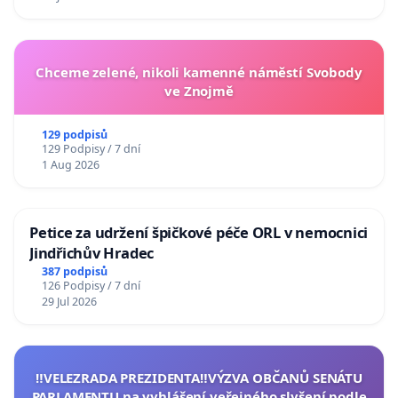
Chceme zelené, nikoli kamenné náměstí Svobody
ve Znojmě
129 podpisů
129 Podpisy / 7 dní
1 Aug 2026
Petice za udržení špičkové péče ORL v nemocnici
Jindřichův Hradec
387 podpisů
126 Podpisy / 7 dní
29 Jul 2026
‼️VELEZRADA PREZIDENTA‼️VÝZVA OBČANŮ SENÁTU
PARLAMENTU na vyhlášení veřejného slyšení podle