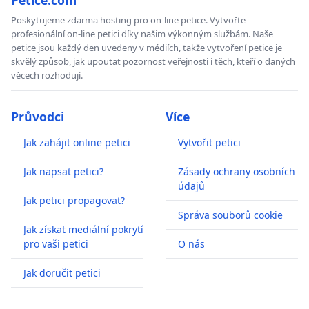
Poskytujeme zdarma hosting pro on-line petice. Vytvořte
profesionální on-line petici díky našim výkonným službám. Naše
petice jsou každý den uvedeny v médiích, takže vytvoření petice je
skvělý způsob, jak upoutat pozornost veřejnosti i těch, kteří o daných
věcech rozhodují.
Průvodci
Více
Jak zahájit online petici
Vytvořit petici
Jak napsat petici?
Zásady ochrany osobních
údajů
Jak petici propagovat?
Správa souborů cookie
Jak získat mediální pokrytí
pro vaši petici
O nás
Jak doručit petici