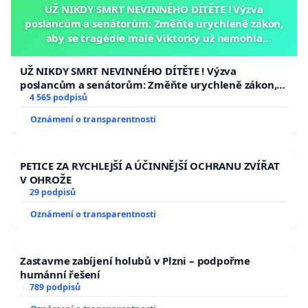
UŽ NIKDY SMRT NEVINNÉHO DÍTĚTE ! Výzva
poslancům a senátorům: Změňte urychleně zákon,
aby se tragédie malé Viktorky už nemohla
opakovat!
UŽ NIKDY SMRT NEVINNÉHO DÍTĚTE ! Výzva
poslancům a senátorům: Změňte urychleně zákon,
aby se tragédie malé Viktorky už nemohla opakovat!
4 565 podpisů
Oznámení o transparentnosti
PETICE ZA RYCHLEJŠÍ A ÚČINNĚJŠÍ OCHRANU ZVÍŘAT
V OHROŽE
29 podpisů
Oznámení o transparentnosti
Zastavme zabíjení holubů v Plzni – podpořme
humánní řešení
789 podpisů