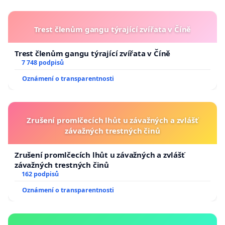
Trest členům gangu týrající zvířata v Číně
Trest členům gangu týrající zvířata v Číně
7 748 podpisů
Oznámení o transparentnosti
Zrušení promlčecích lhůt u závažných a zvlášť
závažných trestných činů
Zrušení promlčecích lhůt u závažných a zvlášť
závažných trestných činů
162 podpisů
Oznámení o transparentnosti