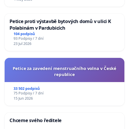
Petice proti výstavbě bytových domů v ulici K
Polabinám v Pardubicích
104 podpisů
93 Podpisy / 7 dní
23 Jul 2026
Petice za zavedení menstruačního volna v České
republice
33 502 podpisů
75 Podpisy / 7 dní
15 Jun 2026
Chceme svého ředitele