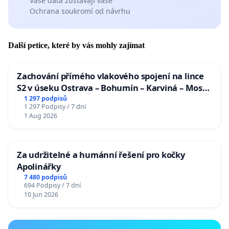
Vaše data zůstávají vaše
Ochrana soukromí od návrhu
Další petice, které by vás mohly zajímat
Zachování přímého vlakového spojení na lince
S2 v úseku Ostrava – Bohumín – Karviná – Mosty
u Jablunkova
1 297 podpisů
1 297 Podpisy / 7 dní
1 Aug 2026
Za udržitelné a humánní řešení pro kočky
Apolinářky
7 480 podpisů
694 Podpisy / 7 dní
10 Jun 2026