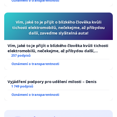
Oznámení o transparentnosti
Vím, jaké to je přijít o blízkého člověka kvůli
tichosti elektromobilů, nečekejme, až přibydou
další, zaveďme slyšitelná auta!
Vím, jaké to je přijít o blízkého člověka kvůli tichosti
elektromobilů, nečekejme, až přibydou další,
zaveďme slyšitelná auta!
257 podpisů
Oznámení o transparentnosti
Vyjádření podpory pro udělení milosti – Denis
1 749 podpisů
Oznámení o transparentnosti