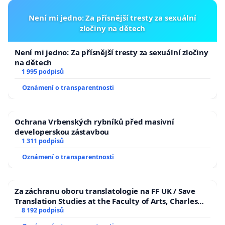
Není mi jedno: Za přísnější tresty za sexuální
zločiny na dětech
Není mi jedno: Za přísnější tresty za sexuální zločiny
na dětech
1 995 podpisů
Oznámení o transparentnosti
Ochrana Vrbenských rybníků před masivní
developerskou zástavbou
1 311 podpisů
Oznámení o transparentnosti
Za záchranu oboru translatologie na FF UK / Save
Translation Studies at the Faculty of Arts, Charles
University
8 192 podpisů