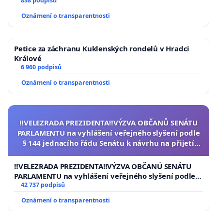
838 podpisů
Oznámení o transparentnosti
Petice za záchranu Kuklenských rondelů v Hradci
Králové
6 960 podpisů
Oznámení o transparentnosti
‼️VELEZRADA PREZIDENTA‼️VÝZVA OBČANŮ SENÁTU
PARLAMENTU na vyhlášení veřejného slyšení podle
§ 144 jednacího řádu Senátu k návrhu na přijetí
usnesení k podání ústavní žaloby na prezidenta
republiky
‼️VELEZRADA PREZIDENTA‼️VÝZVA OBČANŮ SENÁTU
PARLAMENTU na vyhlášení veřejného slyšení podle §
144 jednacího řádu Senátu k návrhu na přijetí
42 737 podpisů
usnesení k podání ústavní žaloby na prezidenta
Oznámení o transparentnosti
republiky