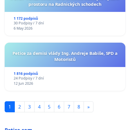
prostoru na Radnických schodech
1 172 podpisů
30 Podpisy / 7 dní
6 May 2026
Petice za demisi vlády Ing. Andreje Babiše, SPD a
Motoristů
1 816 podpisů
24 Podpisy / 7 dní
12 Jun 2026
1
2
3
4
5
6
7
8
»
Petice.com